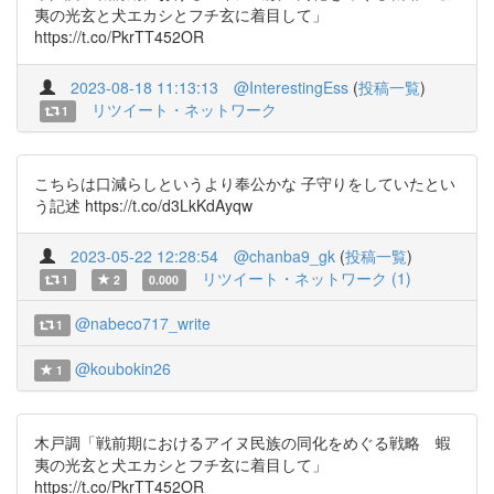
夷の光⽞と⽝エカシとフチ⽞に着目して」
https://t.co/PkrTT452OR
2023-08-18 11:13:13
@InterestingEss
(
投稿一覧
)
リツイート・ネットワーク
1
こちらは口減らしというより奉公かな 子守りをしていたとい
う記述 https://t.co/d3LkKdAyqw
2023-05-22 12:28:54
@chanba9_gk
(
投稿一覧
)
リツイート・ネットワーク (1)
1
2
0.000
@nabeco717_write
1
@koubokin26
1
木戸調「戦前期におけるアイヌ民族の同化をめぐる戦略 蝦
夷の光⽞と⽝エカシとフチ⽞に着目して」
https://t.co/PkrTT452OR