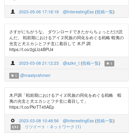
2023-05-06 17:18:18
@InterestingEss
(
投稿一覧
)
さすがにちがうな。 ダウンロードできたからちょっとだけ読
んだ。 戦前期におけるアイヌ民族の同化をめぐる戦略 蝦夷の
光⽞と⽝エカシとフチ⽞に着目して 木戸 調
https://t.co/2gLIz4BPU4
2023-03-08 21:12:23
@azkn_t
(
投稿一覧
)
1
@maatyrahmen
1
木戸調「戦前期におけるアイヌ民族の同化をめぐる戦略 蝦
夷の光⽞と⽝エカシとフチ⽞に着目して」
https://t.co/PkrTT45AEp
2023-03-08 10:48:56
@InterestingEss
(
投稿一覧
)
リツイート・ネットワーク (1)
2