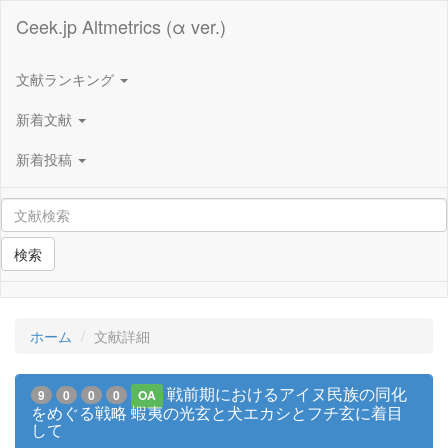
Ceek.jp Altmetrics (α ver.)
文献ランキング
新着文献
新着投稿
検索
ホーム
文献詳細
戦前期におけるアイヌ民族の同化
9
0
0
0
OA
をめぐる戦略 蝦夷の光⽞と⽝エカシとフチ⽞に着目
して