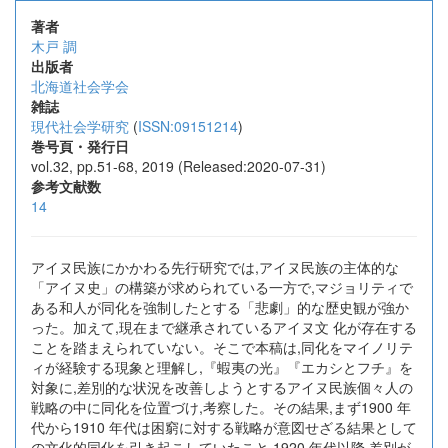
著者
木戸 調
出版者
北海道社会学会
雑誌
現代社会学研究
(
ISSN:09151214
)
巻号頁・発行日
vol.32, pp.51-68, 2019 (Released:2020-07-31)
参考文献数
14
アイヌ民族にかかわる先行研究では,アイヌ民族の主体的な
「アイヌ史」の構築が求められている一方で,マジョリティで
ある和人が同化を強制したとする「悲劇」的な歴史観が強か
った。加えて,現在まで継承されているアイヌ文 化が存在する
ことを踏まえられていない。そこで本稿は,同化をマイノリテ
ィが経験する現象と理解し,『蝦夷の光』『エカシとフチ』を
対象に,差別的な状況を改善しようとするアイヌ民族個々人の
戦略の中に同化を位置づけ,考察した。その結果,まず1900 年
代から1910 年代は困窮に対する戦略が意図せざる結果として
の文化的同化を引き起こしていたこと,1920 年代以降,差別が