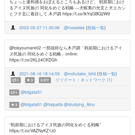
ちょっと違和感をおぼえるところもあるけど。 戦前期におけ
るアイヌ民族の 同化をめぐる戦略 ―犬蝦夷の光玄と犬エカシ
とフチ玄に着目して 木戸調 https://t.co/IkYqGBQ2W9
2022-05-27 11:30:06
@rosswise
(
投稿一覧
)
@tokyoumare02 一部抜粋なら木戸調「戦前期におけるアイ
ヌ民族の 同化をめぐる戦略」online:
https://t.co/2KL24CKDGh
2021-08-16 18:14:09
@nobutake_Ishii
(
投稿一覧
)
リツイート・ネットワーク (1)
1
3
0.577
@biigata51
1
@biigata51
@haipaifa
@studying_Ainu
3
“戦前期におけるアイヌ民族の同化をめぐる戦略”
https://t.co/VAZNyKZ1z0