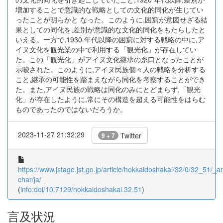
増加することで意識的な戦略としての文化的同化が生じてい
ったことが明らかと なった。このように,困窮が意図せざる結
果としての同化を,差別が意識的な文化的同化をもたらしたと
いえる。一方で,1930 年代以降の困窮に対する戦略の中に,ア
イヌ文化を観光業の中で利用する「観光化」が存在してい
た。この「観光化」がアイヌ文化継承の糸口となったことが
示唆された。このように,アイヌ民族個々人の戦略を分析する
こと,継承の可能性を踏まえながら同化を考察することができ
た。また,アイヌ民族の戦略は同化のみにとどまらず,「観光
化」が存在したように,常にその構造を超える可能性をはらむ
ものであったのではないだろうか。
2023-11-27 21:32:29
Twitter
9 + 7
https://www.jstage.jst.go.jp/article/hokkaidoshakai/32/0/32_51/_art
char/ja/
(
info:doi/10.7129/hokkaidoshakai.32.51
)
言及状況