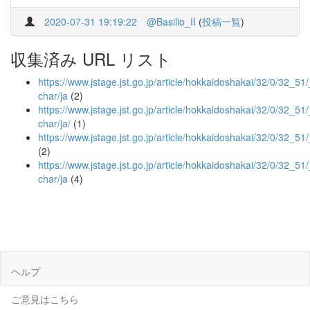
2020-07-31 19:19:22
@Basilio_II
(
投稿一覧
)
収集済み URL リスト
https://www.jstage.jst.go.jp/article/hokkaidoshakai/32/0/32_51/_
char/ja
(2)
https://www.jstage.jst.go.jp/article/hokkaidoshakai/32/0/32_51/_
char/ja/
(1)
https://www.jstage.jst.go.jp/article/hokkaidoshakai/32/0/32_51
(2)
https://www.jstage.jst.go.jp/article/hokkaidoshakai/32/0/32_51/
char/ja
(4)
ヘルプ
ご意見はこちら