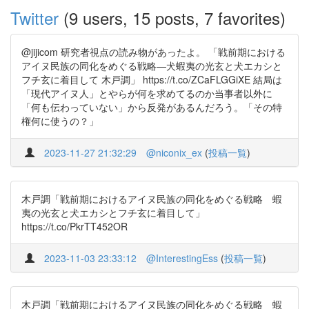
Twitter
(9 users, 15 posts, 7 favorites)
@jijicom 研究者視点の読み物があったよ。 「戦前期における
アイヌ民族の同化をめぐる戦略―犬蝦夷の光玄と犬エカシと
フチ玄に着目して 木戸調」 https://t.co/ZCaFLGGiXE 結局は
「現代アイヌ人」とやらが何を求めてるのか当事者以外に
「何も伝わっていない」から反発があるんだろう。「その特
権何に使うの？」
2023-11-27 21:32:29
@niconix_ex
(
投稿一覧
)
木戸調「戦前期におけるアイヌ民族の同化をめぐる戦略 蝦
夷の光⽞と⽝エカシとフチ⽞に着目して」
https://t.co/PkrTT452OR
2023-11-03 23:33:12
@InterestingEss
(
投稿一覧
)
木戸調「戦前期におけるアイヌ民族の同化をめぐる戦略 蝦