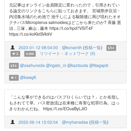
元記事はオンライン会員限定に変わったので，引用されてい
る論文のリンクをこちらに貼っておきます。 宮城県伊豆沼・
内沼集水域のため池で 池干しによる駆除後に再び現れたオオ
クチバスMicropterus salmoidesはどこから来たのか? 斉藤 憲
治 , 三塚 , 麻山 , 藤本 https://t.co/hpd7VSIT4F
https://t.co/4oKktSVk9V
2023-01-12 08:04:00
@konamih
(
投稿一覧
)
4
リツイート・ネットワーク (5)
2
0.000
@osahuneda
@rigato_ni
@kaztsuda
@Nagapiii
5
@kawgK
1
「こんな事ができるのはバスプロくらいでは？」とか名指し
もされてて草。バス密放流は在来種に有害な犯罪行為。はっ
きりわかんだね。 https://t.co/EOuaByLJiO
2022-06-14 12:02:04
@myhanadaa
(
投稿一覧
)