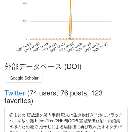
40
20
*
*
0
2021-07-21
2021-06-03
2021-06-21
2021-07-09
2021-07-27
2021-06-09
2021-06-27
2021-07-15
2021-06-15
2021-07-03
外部データベース (DOI)
Google Scholar
Twitter
(74 users, 76 posts, 123
favorites)
③まとめ 密放流を疑う事例 犯人は生き物好き？池にブラック
バスを放つ謎 https://t.co/2HbPIjQCPi 宮城県伊豆沼・内沼集
水域のため池で 池干しによる駆除後に再び現れたオオクチバ