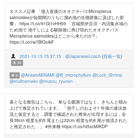
オススメ記事 「侵入直後のオオクチバスMicropterus
salmoidesが短期間のうちに溜め池の生物群集に及ぼした影
響」 https://t.co/91Gl1vHH59 「宮城県伊豆沼・内沼集水域の
ため池で 池干しによる駆除後に再び現れたオオクチバス
Micropterus salmoidesはどこから来たのか?」
https://t.co/rw7BfGvAiF
2021-10-15 15:37:15
@JapaneseLoach
(
投稿一覧
)
10
@ArisatoMINAMI
@B_microphyllum
@Lock_Shrimp
5
@multnameko
@musou_ryunen
基となる報告はこちら。 単なる臆測ではなく、きちんと積み
上げて推定されています。 「池干しのおよそ1 年後の違法放
流と仮定すると，調査で確認された稚魚が出現するには，全
長38cm 程度を約5 尾または22cm 程度を約8 尾が放流された
と推定された．」 #外来種 https://t.co/ht5xcMIKDP