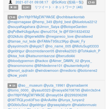
2021-07-01 09:08:17
@SciKotz
(
投稿一覧
)
49
リツイート・ネットワーク (46)
58
0.241
@mY8jHYMgEW7WkSE
@ochibisankontab
46
@majornagase
@hemp_349
@johji_best
@bluelotus2212
@souyaKagahara
@Jimon_Saiya
@BiotopeGarden
@qPvBwiHJbgpAysc
@enu0704_fe
@FISH18324532
@32k8uto
@tigerwildlife
@meganeco_love
@snailseed
@tamae_nui_tede
@rFAMeT9Stcz3Kyp
@saki_Fy
@yayoimochi
@skyplcT
@no_name_005
@MofuSugit3333
@geldrigur
@cozmicdancer05
@strelka2323
@Tohkakoh_P
@kisa_hok
@katsunomisanzai
@berudiokki
@bloodygoemon
@tackco
@Aimer_DAWN_02
@ryos_
@teanomonomo
@MHdedenne101
@suisenteikyohji
@tenori_qujiradn
@windowmoon
@mediorio
@botonene2
@kow_yoshi
@ao__museum
@yuta_19961
@yamadaeri4
54
@tomo_0000_
@yasui0323
@naoya56708795
@s6m3s3n4
@mY8jHYMgEW7WkSE
@masy034
@2299206298
@38TRQLycv63Ftxo
@AnAxilite
@funya_funyan2
@G0b0uSoul
@geldrigur
@grassylabyrin
@halationmusic