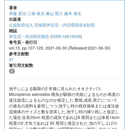
著者
斉藤 憲治
三塚 牧夫
麻山 賢人
藤本 泰文
出版者
公益財団法人 宮城県伊豆沼・内沼環境保全財団
雑誌
伊豆沼・内沼研究報告
(
ISSN:18819559
)
巻号頁・発行日
vol.15, pp.107-120, 2021-06-30 (Released:2021-06-30)
参考文献数
47
被引用文献数
1
池干しによる駆除の2 年後に見られたオオクチバス
Micropterus salmoides 稚魚が駆除の失敗によるものか再度の
違法放流によるものなのか推定した.繁殖,成長,死亡について
の過去の資料を参照しつつ,池干し時の残存個体または違法放
流個体のサイズと数を逆算した.池干し時の捕り残しと仮定し
た場合,全長35cm 程度の成魚であれば8 尾弱または体長14cm
程度の0 才魚であれば 90 尾弱と推定された.池の干し上げの
状況からこの数の捕り残しは現実的でない.池干しのおよそ1