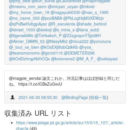
@johji_best
@kuri_kurita
@Lauranboid
@majornagase
@meenu_rom_senn
@micyan_ucyan
@mkvet
@my_home_town_18
@nagayuki0330
@nao_s_1995
@no_name_005
@pcoBABA
@PkLogHqM3XEWzjv
@qPvBwiHJbgpAysc
@R_esculenta
@shade_behind
@sinsei_1003
@siokoji
@s_mina_s
@tana_sub2
@tigerwildlife
@Tohkakoh_P
@Z2zgoqonTSjzd8H
@Aimer_DAWN_02
@NissyMk2
@ricca222
@yorozuna
@_tout_va_bien
@kOsEXj8tsbQdkKb
@ryos_
@teanomonomo
@goro0115
@DEMETER298
@6OdDzhrqpN0hCQx
@botonene2
@M_A_F_
@uebayasi
@magpie_sendai 論文これか。河北記事はほぼ抄録と同じだ
ね。 https://t.co/lCBsZuGxvU
2021-06-30 08:55:30
@BirdingPage
(
投稿一覧
)
収集済み URL リスト
https://www.jstage.jst.go.jp/article/izu/15/0/15_107/_article/-
char/ja
(49)