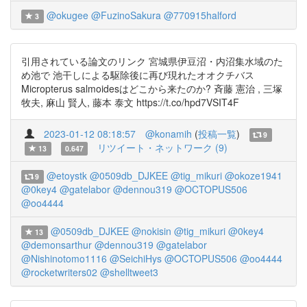
@okugee
@FuzinoSakura
@770915halford
3
引用されている論文のリンク 宮城県伊豆沼・内沼集水域のた
め池で 池干しによる駆除後に再び現れたオオクチバス
Micropterus salmoidesはどこから来たのか? 斉藤 憲治 , 三塚
牧夫, 麻山 賢人, 藤本 泰文 https://t.co/hpd7VSIT4F
2023-01-12 08:18:57
@konamih
(
投稿一覧
)
9
リツイート・ネットワーク (9)
13
0.647
@etoystk
@0509db_DJKEE
@tig_mikuri
@okoze1941
9
@0key4
@gatelabor
@dennou319
@OCTOPUS506
@oo4444
@0509db_DJKEE
@nokisin
@tig_mikuri
@0key4
13
@demonsarthur
@dennou319
@gatelabor
@Nishinotomo1116
@SeichiHys
@OCTOPUS506
@oo4444
@rocketwriters02
@shelltweet3