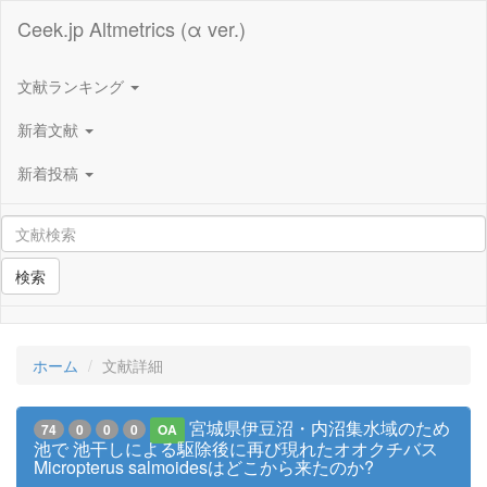
Ceek.jp Altmetrics (α ver.)
文献ランキング
新着文献
新着投稿
検索
ホーム
文献詳細
宮城県伊豆沼・内沼集水域のため
74
0
0
0
OA
池で 池干しによる駆除後に再び現れたオオクチバス
Micropterus salmoidesはどこから来たのか?