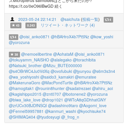
スMicropterus salmoidesはどこから来たのか?
https://t.co/0eO96lBwGD 続く
2023-05-24 22:14:21
@saichuta
(
投稿一覧
)
4
リツイート・ネットワーク (4)
43
0.243
@oisi_anko0871
@hBAHroX4b7Pt5Nz
@kow_yoshi
4
@yorozuna
@nemoelibertine
@AohataM
@oisi_anko0871
38
@tokuyamm_NAISHO
@alalegako
@torachibita
@Natsuki_brother
@Mizu_BUTE000000
@s4OBrWC4Ju0VdXq
@ovofubuki
@jyunyou
@s6m3s3n4
@wa_yoshiyoshi
@saido3_kamakiri
@emuratee
@MakerunaGoro
@MacPondTurtle
@hBAHroX4b7Pt5Nz
@hamogitak1
@rounin8hunter
@sadatrezaei
@ahiru_aoi
@kagishippo2015
@znt0707
@botonene2
@yorozuna
@biwa_lake_love
@drop1021
@WTcA8qGDhhatGNY
@zrUCv30BJDfNSQI
@adashino9taro
@Aogomi_love
@Fennel59957881
@kanmuri_washi
@kyochisuke74
@SHIMAQ404
@tyudosyugi
@_frog_n