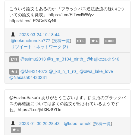
こういう論文もあるのか 「ブラックバス違法放流の疑いにつ
いての論文を発表」 https://t.co/FITwclWWyz
https://t.co/LPGCoNXyNL
2023-03-24 10:18:44
@nekonekonuko777
(
投稿一覧
)
3
4
0.000
リツイート・ネットワーク (3)
@suimu2013
@s_m_3104_ninth_
@hajikezaki1946
3
@M64314072
@_k3_n_1_r0_
@biwa_lake_love
4
@Nasash04433231
@FuzinoSakura ありがとうございます。伊豆沼のブラックバ
スの再確認については多くの論文が出されているようです
ね。https://t.co/jhfXBz8YDc
2023-01-30 20:28:43
@kobo_umuki
(
投稿一覧
)
3