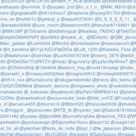
@22300326
@HiLUX185
@Hashi_P_RCB
@laviyan
@catsixxbabies
@
raihayato
@summie_D
@yousko_2nd
@m_o_t_o_
@Miki_M910
@chi
ears
@gogejaballlll
@0813choco7
@haetenai
@kytysy051703
@hiima
nns_se
@xx0601x
@gekkoji_p
@sayu40376091
@S_S_S_S_S_11_
@
@arisaka36926
@yura_machi
@kawamomi53
@haruhar87199821
@
i
@MA108P
@730namio
@oldfishingcat
@fearless_TAISHO
@TwittTo
@4iiq65DA9KKP6P2
@p08853
@rookie_dr_
@BD06291
@QBK_jitens
ibber_gabber
@Losh9354
@Mnch5
@forestteatime
@sosorasora3
@N
9
@d_bambina
@U1yLKzEUPqkDfOa
@Lulli_1225
@Kataoka_Flute
@
l3
@dadshonan
@carinkae
@Luchi366767408
@cherry_3579
@witch
300
@VDeQSe77U2RtTZV
@rocaz
@rgunrw1p
@Lpyfyn5fpfXnveT
@h
lin
@ChihiroShiiji
@1904Knk
@satomi_frog
@covid19maskjp
@reiko_
@yanashi_s
@masayuki2022kao
@megnori0910
@mickey64906970
@0514_noa
@KumaIzumo
@rakugantabetoke
@jirozou
@a_kaimu
@
Cf4G2CDMAKd4
@satoshi_daruma
@onigawara_shoto
@ryokobecuf
mahalacafe
@_kokosuke
@ayabeyuki
@IpPwU1WWRbiH1k2
@yoshit
C2Dt0v
@slowslowfood
@suzunosuke_bass
@24ki_onICE
@f1oa2og
y_of
@aruaru4455
@doumin16
@Bbbm525
@francoise0039
@shuketui
ra
@ringgnir_
@garouneko
@KTB_tb
@nyanko_tabi
@Satori8191560
63001482
@yyasso
@jijizo4989
@somethingfuka
@okemos_PES
@WW
piritswitch
@pochanangel
@EigonoHonYomu
@isopi152
@usagi3120
l_for_all
@yakohsei
@festa_de_noite
@layz_t
@tw_japanium
@kitaz
O8qYdd
@jackolantan1
@LOCKE00
@arata04
@SatoSuguru
@masao