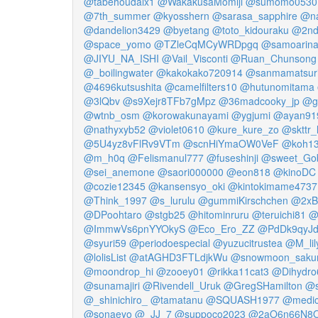
@tabehoudaix1
@WakakusaMomiji
@sumomo0530
@7th_summer
@kyosshern
@sarasa_sapphire
@na
@dandelion3429
@byetang
@toto_kidouraku
@2nd
@space_yomo
@TZleCqMCyWRDpgq
@samoarina
@JIYU_NA_ISHI
@Vail_Visconti
@Ruan_Chunsong
@_boilingwater
@kakokako720914
@sanmamatsur
@4696kutsushita
@camelfilters10
@hutunomitama
@3lQbv
@s9Xejr8TFb7gMpz
@36madcooky_jp
@g
@wtnb_osm
@korowakunayami
@ygjumi
@ayan91
@nathyxyb52
@violet0610
@kure_kure_zo
@skttr_
@5U4yz8vFlRv9VTm
@scnHiYmaOW0VeF
@koh1
@m_h0q
@Felismanul777
@fuseshinji
@sweet_Gob
@sei_anemone
@saori000000
@eon818
@kinoDC
@cozie12345
@kansensyo_oki
@kintokimame4737
@Think_1997
@s_lurulu
@gummiKirschchen
@2xB
@DPoohtaro
@stgb25
@hitominruru
@teruichi81
@
@ImmwVs6pnYYOkyS
@Eco_Ero_ZZ
@PdDk9qyJd
@syuri59
@periodoespecial
@yuzucitrustea
@M_lil
@lolisList
@atAGHD3FTLdjkWu
@snowmoon_saku
@moondrop_hi
@zooey01
@rikka11cat3
@Dihydro
@sunamajiri
@Rivendell_Uruk
@GregSHamilton
@s
@_shinichiro_
@tamatanu
@SQUASH1977
@medica
@sonaeyo
@_JJ_7
@suppoco2023
@2aO6n66N8