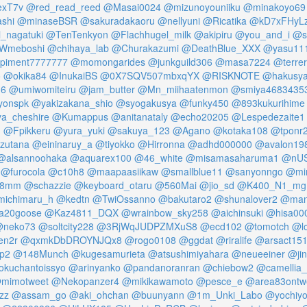
xT7v
@red_read_reed
@Masai0024
@mizunoyouniiku
@minakoyo69
shi
@minaseBSR
@sakuradakaoru
@nellyuni
@Ricatika
@kD7xFHyL
_nagatuki
@TenTenkyon
@Flachhugel_milk
@akipiru
@you_and_i
@s
Wmeboshi
@chihaya_lab
@Churakazumi
@DeathBlue_XXX
@yasu11
piment7777777
@momongarides
@junkguild306
@masa7224
@terre
o
@okika84
@InukaiBS
@0X7SQV507mbxqYX
@RISKNOTE
@hakusya
6
@umiwomiteiru
@jam_butter
@Mn_miihaatenmon
@smiya4683435
yonspk
@yakizakana_shio
@syogakusya
@funky450
@893kukurihime
a_cheshire
@Kumappus
@anitanataly
@echo20205
@Lespedezaite1
1
@Fpikkeru
@yura_yuki
@sakuya_123
@Agano
@kotaka108
@tponr
zutana
@eininaruy_a
@tiyokko
@Hirronna
@adhd000000
@avalon19
@alsannoohaka
@aquarex100
@46_white
@misamasaharuma1
@nUS
@furocola
@c10h8
@maapaasiikaw
@smallblue11
@sanyonngo
@mi
n8mm
@schazzie
@keyboard_otaru
@560Mai
@jio_sd
@K400_N1_mg
ichimaru_h
@kedtn
@TwiOssanno
@bakutaro2
@shunalover2
@mang
a20goose
@Kaz4811_DQX
@wrainbow_sky258
@aichinsuki
@hisa00
neko73
@soltcity228
@3RjWqJUDPZMXuS8
@ecd102
@tomotch
@l
en2r
@qxmkDbDROYNJQx8
@rogo0108
@ggdat
@riralife
@arsact15
p2
@148Munch
@kugesamurieta
@atsushimiyahara
@neueeiner
@jin
okuchantoissyo
@arinyanko
@pandanoranran
@chiebow2
@camellia_
mimotweet
@Nekopanzer4
@mikikawamoto
@pesce_e
@area83ontw
zz
@assam_go
@aki_ohchan
@buunyann
@1m_Unki_Labo
@yochiyo