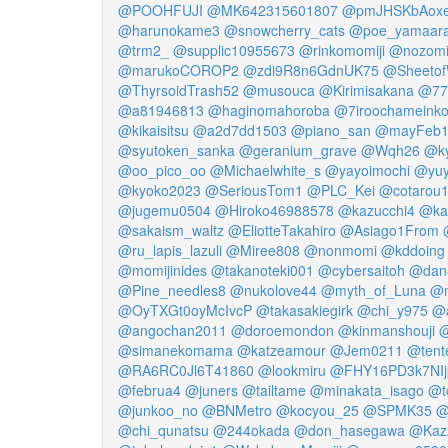
@POOHFUJI
@MK642315601807
@pmJHSKbAoxe
@harunokame3
@snowcherry_cats
@poe_yamaara
@trm2_
@supplic10955673
@rinkomomiji
@nozomi
@marukoCOROP2
@zdi9R8n6GdnUK75
@Sheetof
@ThyrsoidTrash52
@musouca
@Kirimisakana
@77
@a81946813
@haginomahoroba
@7iroochameink
@kikaisitsu
@a2d7dd1503
@piano_san
@mayFeb1
@syutoken_sanka
@geranium_grave
@Wqh26
@k
@oo_pico_oo
@Michaelwhite_s
@yayoimochi
@yuy
@kyoko2023
@SeriousTom1
@PLC_Kei
@cotarou
@jugemu0504
@Hiroko46988578
@kazucchi4
@ka
@sakaism_waltz
@EliotteTakahiro
@Asiago1From
@ru_lapis_lazuli
@Miree808
@nonmomi
@kddoing
@momijinides
@takanoteki001
@cybersaitoh
@da
@Pine_needles8
@nukolove44
@myth_of_Luna
@m
@OyTXGt0oyMcIvcP
@takasakiegirk
@chi_y975
@
@angochan2011
@doroemondon
@kinmanshouji
@
@simanekomama
@katzeamour
@Jem0211
@tent
@RA6RC0Jl6T41860
@lookmiru
@FHY16PD3k7NIj
@februa4
@juners
@tailtame
@minakata_isago
@t
@junkoo_no
@BNMetro
@kocyou_25
@SPMK35
@
@chi_qunatsu
@244okada
@don_hasegawa
@Kaz