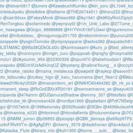
te
@istvan0817
@juners
@KawabuchiKumiko
@kiri_yoru
@L1049_lo
intetsukyoku
@ste8dive
@tailtame
@THE26744511
@tiroru222
@tiru
o
@cain56xxx
@FakeyMonk
@hisso966
@iky1941
@k9K0yRmUGply0
RenTongkou
@sofamiredo
@ywynyuyt2
@1m_Unki_Labo
@277ume_
n_hasegawa
@Gojyo_88888888
@H1YVmX1IbFLGwxl
@higurenomor
llat
@mitukidesu_
@mogumogu201705
@nekomimimon
@pururu20
zeppelie
@yoginiTomoko
@yoiyoiyopparai
@aetos382
@aquatech81
ILSTAMAC
@jNfa38QDkGLsf2c
@kaninoasami
@kuro_p
@last_altere
y_tabby
@noronyoro
@onigiri_zuru
@poppoab
@qnighy
@rosymatil
rozu1
@zikyoumin_954
@22300326
@cpunit70
@tabehoudaix1
@Wak
poapoko
@BEnhVUxAdHJnqOZ
@byetang
@callmeYoung__4
@cozy0
22
@makie_ratoko
@mama_melaleuca
@pswpetit
@raykcp
@savon51
oto_kidouraku
@zuikey_higo
@_haru_harumama
@art_files12
@Bikkur
kww2hWc4yU032h
@imanamitoro_art
@INAHO60464382
@i_nk_yo
rmanent_sleep
@RcGoEBXnXR20181
@samoarinanns_se
@sayu403
copanda
@47ksnrm
@DJSamuraiShadow
@emmy_307
@flstoflsto
@G
chishirube_kk
@nonosan426
@nordlys1966
@ppkeitani
@PzK7NSelg
gui
@1007wtnb
@1998seiunsky
@2929usabi
@3lQbv
@4696kutsushi
a
@hinamina_e233
@hitorimoii
@HondaKenta
@hutunomitama
@JYU
115
@NMM_jumon
@p08853
@picopipi
@QBK_jitensya
@s9Xejr8TFb
z8vFlRv9VTm
@AgAgDR1
@cherry_3579
@dadshonan
@fan4dao3
@Kataoka_Flute
@kirara_mix
@koh1300
@kome___suki__
@lixiao_lix