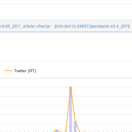
3/4/43_207/_article/-char/ja/
(
info:doi/10.24697/jaamkanto.43.4_207
)
Twitter (RT)