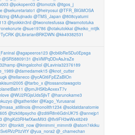
o003
@pokopen03
@tomotzk
@itgos_j
ve
@sekuretariato1
@heiryosui
@TFR_BIGMOSA
lzing
@Mujinado
@TMS_Japan
@808cyatumi
113
@tyokkin3rd
@twonotesfussa
@iwamototuka
onekorurie
@sue19786
@otakutokkai
@keiko_mtjlk
rTyCRK
@LibrarianBRKDWN
@kk49382531
Faninal
@agapeeros123
@cb6bReSDu0Epsga
0
@SR58809131
@sVMPqDDvAsJraZe
32hamp
@kingalcohol
@Lavinia32376189
te_1989
@damedamek15
@knot_cutter
ugk
@tellaneco
@ycAGt6FpEZaBIOn
akisumi2005
@tarbo_x
@tossanotawagoto
lanetBah11
@pmJHSKbAoxexT7v
love
@WU2RGjsUdsSjlvT
@harunokame3
kuzyo
@igatherider
@Kago_Yurusanai
@masa_atillinois
@monolith1234
@soldatdanatomie
605
@tzk08psycho
@zdi9R8n6GdnUK75
@annejp1
3
@hgKd3RHwfXwxM93
@lfv9FH3wWx48249
301
@tonkiti_now
@9mimmi_mimmi9
@atom74kiku
Sv6RVzP0zVtY
@yua_nora2
@_chamechan