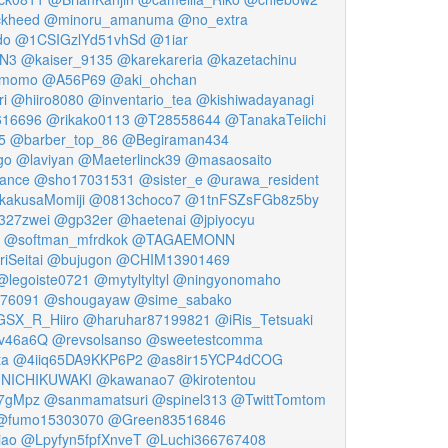
ckheed
@minoru_amanuma
@no_extra
do
@1CSIGzlYd51vhSd
@1iar
N3
@kaiser_9135
@karekareria
@kazetachinu
momo
@A56P69
@aki_ohchan
i
@hiiro8080
@inventario_tea
@kishiwadayanagi
616696
@rikako0113
@T28558644
@TanakaTeiichi
5
@barber_top_86
@Begiraman434
go
@laviyan
@Maeterlinck39
@masaosaito
dance
@sho17031531
@sister_e
@urawa_resident
akusaMomiji
@0813choco7
@1tnFSZsFGb8z5by
327zwei
@gp32er
@haetenai
@jpiyocyu
@softman_mfrdkok
@TAGAEMONN
iSeitai
@bujugon
@CHIM13901469
@legoiste0721
@mytyltyltyl
@ningyonomaho
76091
@shougayaw
@sime_sabako
SX_R_Hiiro
@haruhar87199821
@iRis_Tetsuaki
v46a6Q
@revsolsanso
@sweetestcomma
ta
@4iiq65DA9KKP6P2
@as8ir15YCP4dCOG
NICHIKUWAKI
@kawanao7
@kirotentou
7gMpz
@sanmamatsuri
@spinel313
@TwittTomtom
@fumo15303070
@Green83516846
iao
@Lpyfyn5fpfXnveT
@Luchi366767408