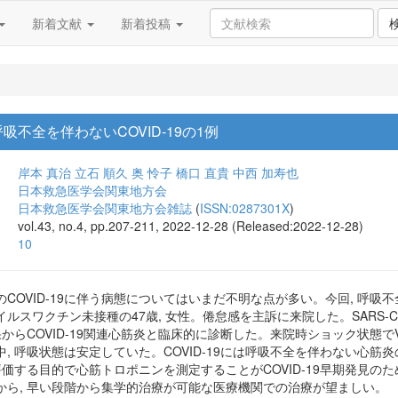
新着文献
新着投稿
吸不全を伴わないCOVID-19の1例
岸本 真治
立石 順久
奥 怜子
橋口 直貴
中西 加寿也
日本救急医学会関東地方会
日本救急医学会関東地方会雑誌
(
ISSN:0287301X
)
vol.43, no.4, pp.207-211, 2022-12-28 (Released:2022-12-28)
10
COVID-19に伴う病態についてはいまだ不明な点が多い。今回, 呼
スワクチン未接種の47歳, 女性。倦怠感を主訴に来院した。SARS-Co
果からCOVID-19関連心筋炎と臨床的に診断した。来院時ショック状態でV
, 呼吸状態は安定していた。COVID-19には呼吸不全を伴わない心筋
評価する目的で心筋トロポニンを測定することがCOVID-19早期発見のた
から, 早い段階から集学的治療が可能な医療機関での治療が望ましい。