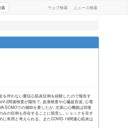
検索
ウェブ検索
ニュース検索
吸不全を伴わない重症心筋炎症例を経験したので報告す
V-2関連検査が陽性で, 血液検査や心臓超音波, 心電
A-ECMOでの補助を要したが, 次第に心機能は回復
炎のみの症例も存在することに留意し, ショックを呈す
めに有用と考えられる。またCOVID-19関連心筋炎は