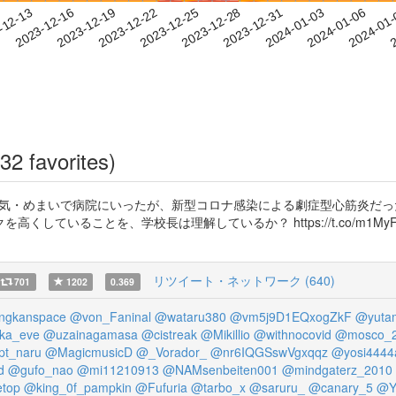
2024-01-03
2024-01-06
2024-01
-12-13
2
2023-12-16
2023-12-19
2023-12-22
2023-12-25
2023-12-28
2023-12-31
32 favorites)
嘔気・めまいで病院にいったが、新型コロナ感染による劇症型心筋炎だっ
ことを、学校長は理解しているか？ https://t.co/m1MyFiom55 htt
リツイート・ネットワーク (640)
701
1202
0.369
ngkanspace
@von_Faninal
@wataru380
@vm5j9D1EQxogZkF
@yuta
ka_eve
@uzainagamasa
@cistreak
@Mikillio
@withnocovid
@mosco_2
pt_naru
@MagicmusicD
@_Vorador_
@nr6IQGSswVgxqqz
@yosi4444
d
@gufo_nao
@mi11210913
@NAMsenbeiten001
@mindgaterz_2010
etop
@king_0f_pampkin
@Fufuria
@tarbo_x
@saruru_
@canary_5
@Y