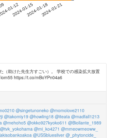
-09
024-01-12
2024-01-15
2024-01-18
2024-01-21
た（助けた先生方すごい）。 学校での感染拡大放置
ps://t.co/mBoYPn04a6
mo0210
@singetunoneko
@momolove2110
ji
@takomiy19
@howling18
@iteata
@madfall1213
a
@mehoho5
@okko927kyoko611
@Biollante_1989
@tvk_yokohama
@mi_ko4271
@mmeowmeoww_
akisobankoakoa
@USSbluesilver
@_phytoncide_