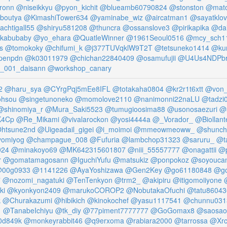
ronn
@niseikkyu
@pyon_kichit
@blueamb60790824
@stonston
@mat
boutya
@KimashiTower634
@yaminabe_wiz
@aircatman1
@sayatklo
chtigall55
@shiryu581208
@thuncra
@ossanslove3
@pirikapika
@dai
kabubaby
@yo_ehara
@QuatleWinner
@1961Seoul0516
@mcy_sch1
s
@tomokoky
@chifumi_k
@j377TUVqklW9T2T
@tetsuneko1414
@kur
penpdn
@k03011979
@chichan22840409
@osamufujii
@U4Us4NDPb
_001_daisann
@workshop_canary
2
@haru_sya
@CYrgPqj5mEe8IFL
@totakaha0804
@kr2r1t6xtt
@von_
ohsou
@singetunoneko
@momolove2110
@nanimonni22naLU
@tadzi
@shinomiya_r
@Mura_Saki5523
@tumugioosima88
@usonosaezuri
@
K4Cp
@Re_Mikami
@vivalarockon
@yosi4444a
@_Vorador_
@Biollan
htsune2nd
@Uigeadail_gigei
@i_moimoi
@mmeowmeoww_
@shunch
omiyog
@champague_008
@Fufuria
@lambchop31323
@saruru_
@t
024
@minakoyo69
@MK642315601807
@niii_55557777
@onagattii
@p
r
@gomatamagosann
@IguchiYufu
@matsukiz
@ponpokoz
@soyoucan
00g0933
@1141226
@AyaYoshizawa
@Gen2Key
@go61180848
@go
7
@nozomi_nagatuki
@TenTenkyon
@trm2_
@akipiru
@itigomoiiyone
ki
@kyonkyon2409
@marukoCOROP2
@NobutakaOfuchi
@tatu86043
k
@Churakazumi
@hibikich
@kinokochef
@yasu1117541
@chunnu031
1
@TanabeIchiyu
@tk_diy
@77piment7777777
@GoGomax8
@saosao
0d849k
@monkeyrabbit46
@q9erxoma
@rabiara2000
@tarrossa
@Xrc