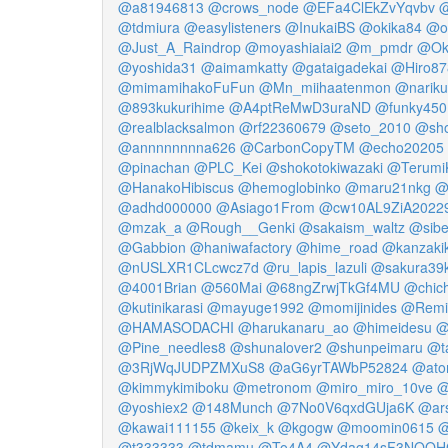
@a81946813
@crows_node
@EFa4ClEkZvYqvbv
@
@tdmiura
@easylisteners
@InukaiBS
@okika84
@o
@Just_A_Raindrop
@moyashiaiai2
@m_pmdr
@Ok
@yoshida31
@aimamkatty
@gataigadekai
@Hiro87
@mimamihakoFuFun
@Mn_miihaatenmon
@nariku
@893kukurihime
@A4ptReMwD3uraND
@funky450
@realblacksalmon
@rf22360679
@seto_2010
@sho
@annnnnnnna626
@CarbonCopyTM
@echo20205
@pinachan
@PLC_Kei
@shokotokiwazaki
@Terumi
@HanakoHibiscus
@hemoglobinko
@maru21nkg
@
@adhd000000
@Asiago1From
@cw10AL9ZiA2022
@mzak_a
@Rough__Genki
@sakaism_waltz
@sibe
@Gabbion
@haniwafactory
@hime_road
@kanzaki
@nUSLXR1CLcwcz7d
@ru_lapis_lazuli
@sakura39
@4001Brian
@560Mai
@68ngZrwjTkGf4MU
@chich
@kutinikarasi
@mayuge1992
@momijinides
@Remie
@HAMASODACHI
@harukanaru_ao
@himeidesu
@
@Pine_needles8
@shunalover2
@shunpeimaru
@t
@3RjWqJUDPZMXuS8
@aG6yrTAWbP52824
@ato
@kimmykimiboku
@metronom
@miro_miro_10ve
@
@yoshiex2
@148Munch
@7No0V6qxdGUja6K
@ar
@kawai111155
@keix_k
@kgogw
@moomin0615
@
@t333333
@tdmamu
@To4A4
@Ydag14sF3NOQH