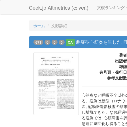
Ceek.jp Altmetrics (α ver.)
文献ランキング
ホーム
文献詳細
劇症型心筋炎を呈した, 呼
671
0
0
0
OA
著者
出版者
雑誌
巻号頁・発行日
参考文献数
心筋炎など呼吸不全以外の
る。症例は新型コロナウイル
図, 冠動脈造影検査の結
し離脱できた。なお経過中
る症例では, 心筋障害を
急速に劇症化し得ること