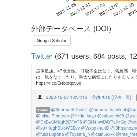
0
2023-12-04
2023-12-07
2023-12-10
2023
2023-11-28
2023-12-01
外部データベース (DOI)
Google Scholar
Twitter
(671 users, 684 posts, 12
症例追加。47歳女性。 呼吸不全はなく、倦怠感・
は、親をなくしたり、重大な病気にしたりするリスクを高くしている
https://t.co/Q4bpfqqv6q
2023-12-26 10:34:16
@yfuruse
(
投稿一覧
)
@AftermathDoubl1
@oohara_hachidai
@au
640
@misa_7thmoon
@Hilda_kayo
@catpunch08
@yuu
@GxBw6MKqK8DFw75
@QH4IbwDAY7sK4Cp
@kd
@x91K6ghSUoWCByv
@Wxpq7464D
@Ohtsune2n
@fusasippona
@Toyama_n
@cain56xxx
@tree_tre