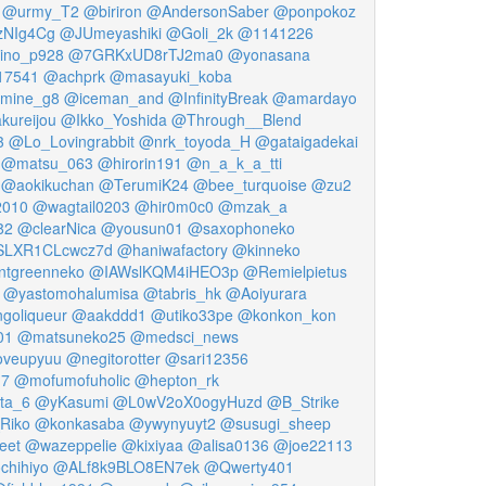
@urmy_T2
@biriron
@AndersonSaber
@ponpokoz
zNIg4Cg
@JUmeyashiki
@Goli_2k
@1141226
ino_p928
@7GRKxUD8rTJ2ma0
@yonasana
17541
@achprk
@masayuki_koba
rmine_g8
@iceman_and
@InfinityBreak
@amardayo
kureijou
@Ikko_Yoshida
@Through__Blend
3
@Lo_Lovingrabbit
@nrk_toyoda_H
@gataigadekai
@matsu_063
@hirorin191
@n_a_k_a_tti
@aokikuchan
@TerumiK24
@bee_turquoise
@zu2
2010
@wagtail0203
@hir0m0c0
@mzak_a
82
@clearNica
@yousun01
@saxophoneko
LXR1CLcwcz7d
@haniwafactory
@kinneko
ntgreenneko
@IAWslKQM4iHEO3p
@Remielpietus
@yastomohalumisa
@tabris_hk
@Aoiyurara
oliqueur
@aakddd1
@utiko33pe
@konkon_kon
01
@matsuneko25
@medsci_news
oveupyuu
@negitorotter
@sari12356
17
@mofumofuholic
@hepton_rk
ta_6
@yKasumi
@L0wV2oX0ogyHuzd
@B_Strike
Riko
@konkasaba
@ywynyuyt2
@susugi_sheep
eet
@wazeppelie
@kixiyaa
@alisa0136
@joe22113
chihiyo
@ALf8k9BLO8EN7ek
@Qwerty401