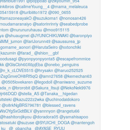
fishblue1991
@poppoab
@zikyoumin_954
nkibros
@callmeYoung__4
@mama_melaleuca
05415918
@turibiiito1972
@090_0655
tamazoneayakO
@suzukoma1
@nonosan426
moudamaranaiyo
@satorinrinriy
@seabedprobe
mtom
@nurunuruhausu
@moo915115
ya
@shuaugmei
@JYUNICHIKUWAKI
@baronpiyo
MM_jumon
@IariJorunn49
@saussurea_jp
gomame_aonori
@HarutaSeiro
@xxtonchiki
_kazumin
@farad_
@shion__gbf
oodusagi
@pyonpyonpyonta5
@escapefrommice
kk
@GlsCbh60X6pjEba
@onebo_penguins
@n_k_cLOVE5515
@hrysakn
@haruo252525
ZsgGnveOH8Rf5qQ
@amn27658
@kemechan63
s
@0505lovekaren
@legodoll
@naniwano_suzume
ada_n
@brorobit
@Sakura_Itsuji
@NekoNek9976
9jr66DQD
@stella_AS
@Tanaka__higedan
tsteki
@kazu222z2wka
@uchinodaidokoro
2
@o8rkNgBRS796781
@blessed_ravens
sOYgSxGdtBiLV
@yannnyon
@rangetu66
@hashitorojikyou
@doradora05
@yamahisapoo
atosatuki
@suzuse
@SYUICHI_DOGA
@nantengoh
_ku_
@_obancha_
@AYASE_RYUU