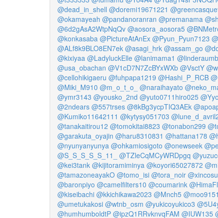
@dead_in_shell
@doremi19671221
@greencasquet
@okamayeah
@pandanoranran
@premanama
@sh
@6d2gAsA2WtpNqQv
@aosora_aosora5
@BNMetr
@konkasaba
@PictureAtAnEx
@Pyun_Pyun7123
@
@ALf8k9BLO8EN7ek
@asagi_hrk
@assam_go
@do
@kixiyaa
@LadyluckElle
@lanimama1
@linderaumbe
@usa_obachan
@V1cD7N7ZcBYxWXb
@VsctY
@wa
@cellohikigaeru
@fuhpapa1219
@Hashi_P_RCB
@
@Miki_M910
@m_o_t_o_
@naraihayato
@neko_ma
@ymr3143
@yousko_2nd
@yuto0711hiro025
@Yyo
@2ndears
@557trses
@8kBg3ycpTIQ3AEk
@apoa
@Kumiko11642111
@kytysy051703
@lune_d_avril
@tanakaitirou12
@tomokitai8823
@tonabon299
@t
@garakuta_oyajin
@haru8310831
@hattana178
@h
@nyunyanyunya
@ohkamiosigoto
@onewseek
@pe
@S_S_S_S_S_11_
@TZleCqMCyWRDpgq
@yuzuc
@kei3tank
@kijitoramiminya
@koyori65027872
@mi
@tamazoneayakO
@tomo_isi
@tora_noir
@xincosu
@baronpiyo
@camelfilters10
@coumarink
@HimaFl
@kiseibachi
@kkichikawa2023
@Mnch5
@moo915
@umetukakosi
@wtnb_osm
@yukicoyukico3
@5U4y
@humhumboldtP
@ipzQ1RRvknvqFAM
@IUW135