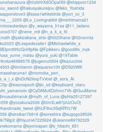
nunohanazura
@r0zkHrXdGOpaIX9
@shippom1234
ou_sword
@hakusyakureijou
@Ikko_Yoshida
sapporolove3
@sasa1whitebirds
@yori_co_3
ma___2205
@Lo_Lovingrabbit
@michimama21
minosukedayo
@y_wayama_h1sa
@11_tadano
ono3707
@nene_m8
@n_a_k_a_tti
math
@yakizakana_shio
@0023hane
@02nonnta
ko2023
@Lespedezaite1
@Michaelwhite_s
BDpm895zQnHtpNe
@Fpikkeru
@goodlife_myk
usa_yume_matsu
@yura_yuki
@19Table
iroko46988578
@jugemu0504
@kazucchi4
94503
@0m0amm
@aquarex100
@DS20WK
masaharuma1
@momoka_peri_
_a_i_x
@xDcN2fevpTxVosf
@_sora_Ai
O3p
@iosonopooti
@jio_sd
@keyboard_otaru
ihi_yamamoto
@CyD8MuKDzhmc7Vb
@GuuMame
@musubimaruk
@myth_of_Luna
@phfa25127397
y258
@yozakura2026
@2m3Lw87pfJzOuOj
handmade_tweet
@hUF8vc3SqKRYz7W
356
@siroikan76816
@soreshira
@sugogo28526
k7NIjp2
@hiyumi47225624
@Jeanne89792329
anekomama
@syonoapan
@s_hitachi_651
ck0811
@BrianKanjin
@camellia_Riko
@chiebow2