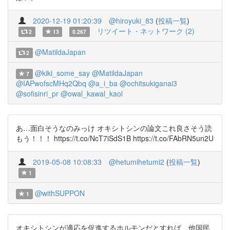
2020-12-19 01:20:39
@hiroyuki_83
(
投稿一覧
)
リツイート・ネットワーク (2)
2
13
0.267
@MatildaJapan
2
@kiki_some_say
@MatildaJapan
7
@IAPwofscMHq2Qbq
@a_i_ba
@ochitsukiganai3
@sofisinri_pr
@owal_kawal_kaol
あ…面白そうなのみっけ オキシトシンの論文これ良さそう読
もう！！！ https://t.co/NcT7iSdS1B https://t.co/FAbRN5un2U
2019-05-08 10:08:33
@hetumihetumi2
(
投稿一覧
)
1
@withSUPPON
1
オキシトシンが適応を促進するホルモンだとすれば、他国民