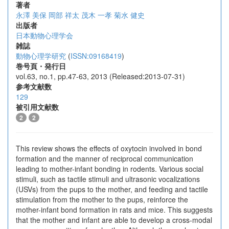
著者
永澤 美保
岡部 祥太
茂木 一孝
菊水 健史
出版者
日本動物心理学会
雑誌
動物心理学研究
(
ISSN:09168419
)
巻号頁・発行日
vol.63, no.1, pp.47-63, 2013 (Released:2013-07-31)
参考文献数
129
被引用文献数
2
2
This review shows the effects of oxytocin involved in bond
formation and the manner of reciprocal communication
leading to mother-infant bonding in rodents. Various social
stimuli, such as tactile stimuli and ultrasonic vocalizations
(USVs) from the pups to the mother, and feeding and tactile
stimulation from the mother to the pups, reinforce the
mother-infant bond formation in rats and mice. This suggests
that the mother and infant are able to develop a cross-modal