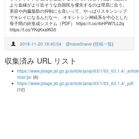
より血縁がより近そうな自国民を優先するのは理屈に合う。
美容や内臓脂肪の抑制にも良いって、やっぱりスキンシップ
でキレイになるんだなー。 オキシトシン神経系を中心とした
母子間の絆形成システム（PDF） https://t.co/rbHPW7LL2q
https://t.co/YKqKxalKG5
2018-11-20 18:40:54
@nave0nave
(
投稿一覧
)
収集済み URL リスト
https://www.jstage.jst.go.jp/article/janip/63/1/63_63.1.4/_article
char/ja/
(6)
https://www.jstage.jst.go.jp/article/janip/63/1/63_63.1.4/_pdf
(12)