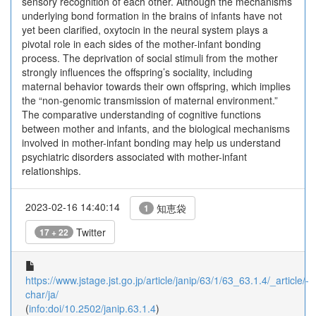
sensory recognition of each other. Although the mechanisms
underlying bond formation in the brains of infants have not
yet been clarified, oxytocin in the neural system plays a
pivotal role in each sides of the mother-infant bonding
process. The deprivation of social stimuli from the mother
strongly influences the offspring’s sociality, including
maternal behavior towards their own offspring, which implies
the “non-genomic transmission of maternal environment.”
The comparative understanding of cognitive functions
between mother and infants, and the biological mechanisms
involved in mother-infant bonding may help us understand
psychiatric disorders associated with mother-infant
relationships.
2023-02-16 14:40:14
知恵袋
1
Twitter
17 + 22
https://www.jstage.jst.go.jp/article/janip/63/1/63_63.1.4/_article/-
char/ja/
(
info:doi/10.2502/janip.63.1.4
)