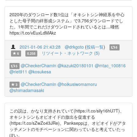
2020年のダウンロード数1位は「オキシトシン神経系を中心
とした母子間の絆形成システム」で3,756ダウンロードでし
た。1年間でこれだけダウンロードされているとは…唖然
https://t.co/vEuxLdMAkz
2021-01-06 21:43:28
@drkgoto
(
投稿一覧
)
6
リツイート・ネットワーク (5)
6
0.258
@CheckerChamin
@kazuki20180101
@mtac_100816
5
@riet911
@kosukesa
@CheckerChamin
@hoikusiwomamoru
3
@shimadamasaki
この説は、かなり支持されていて(https://t.co/sily16hU7T)、
オキシトシンもオピオイドの放出を促進する
(https://t.co/sZwZo43JRe)。Pankseppは、オピオイドがアタ
ッチメントのモチベーションに関わっていると考えていたっ
ぽい。