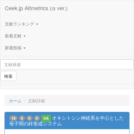
Ceek.jp Altmetrics (α ver.)
文献ランキング
新着文献
新着投稿
検索
ホーム
文献詳細
オキシトシン神経系を中心とした
18
0
0
0
OA
母子間の絆形成システム