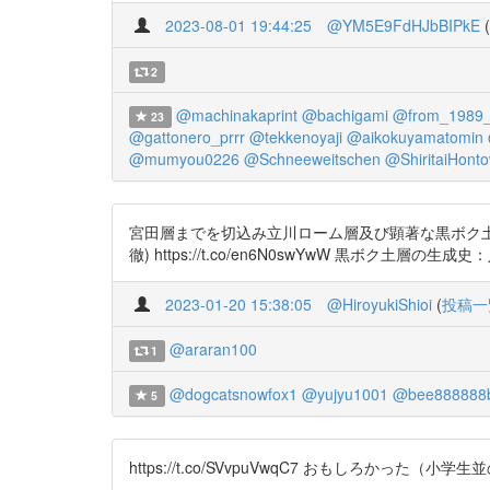
2023-08-01 19:44:25
@YM5E9FdHJbBIPkE
(
2
@machinakaprint
@bachigami
@from_1989
23
@gattonero_prrr
@tekkenoyaji
@aikokuyamatomin
@mumyou0226
@Schneeweitschen
@ShiritaiHont
宮田層までを切込み立川ローム層及び顕著な黒ボク土層
徹) https://t.co/en6N0swYwW 黒ボク土層の生成史：
2023-01-20 15:38:05
@HiroyukiShioi
(
投稿一
@araran100
1
@dogcatsnowfox1
@yujyu1001
@bee888888
5
https://t.co/SVvpuVwqC7 おもしろかった（小学