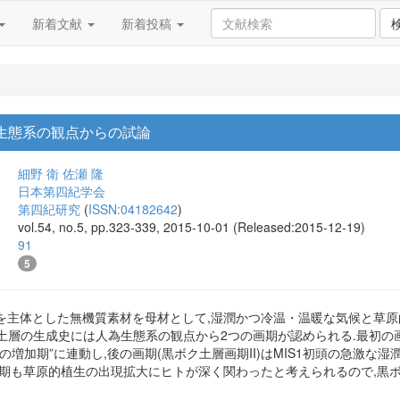
新着文献
新着投稿
生態系の観点からの試論
細野 衛
佐瀬 隆
日本第四紀学会
第四紀研究
(
ISSN:04182642
)
vol.54, no.5, pp.323-339, 2015-10-01 (Released:2015-12-19)
91
5
を主体とした無機質素材を母材として,湿潤かつ冷温・温暖な気候と草原
ボク土層の生成史には人為生態系の観点から2つの画期が認められる.最初の画期
の増加期”に連動し,後の画期(黒ボク土層画期II)はMIS1初頭の急激
画期も草原的植生の出現拡大にヒトが深く関わったと考えられるので,黒