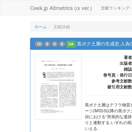
Ceek.jp Altmetrics (α ver.)
文献ランキング
ホーム
文献詳細
黒ボク土層の生成史:人為
15
0
0
0
OA
著者
出版者
雑誌
巻号頁・発行日
参考文献数
被引用文献数
黒ボク土層はテフラ物質
ージ(MIS)3以降の黒
頭における“突発的な遺跡
りと連動する.いずれの
いえる.