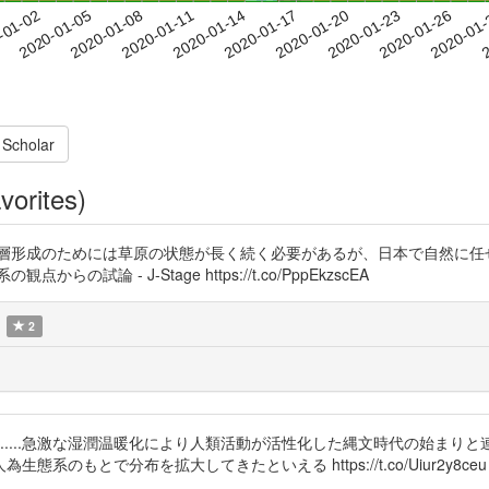
2020-01-23
2020-01-26
2020-01
-01-02
2
2020-01-05
2020-01-08
2020-01-11
2020-01-14
2020-01-17
2020-01-20
 Scholar
vorites)
土層形成のためには草原の状態が長く続く必要があるが、日本で自然に任
 - J-Stage https://t.co/PppEkzscEA
2
期II)は.....急激な湿潤温暖化により人類活動が活性化した縄文時代の始
もとで分布を拡大してきたといえる https://t.co/Uiur2y8ceu