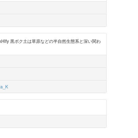
RZkHIfy 黒ボク土は草原などの半自然生態系と深い関わ
a_K