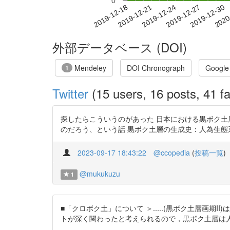
0
2019-12-24
2019-12-27
2019-12-30
2020
2019-12-18
2019-12-21
外部データベース (DOI)
Mendeley
DOI Chronograph
Google
1
Twitter
(15 users, 16 posts, 41 fa
探したらこういうのがあった 日本における黒ボク
のだろう、という話 黒ボク土層の生成史：人為生態系の観点からの試論
2023-09-17 18:43:22
@ccopedia
(
投稿一覧
)
@mukukuzu
1
■「クロボク土」について ＞.....(黒ボク土層画
トが深く関わったと考えられるので，黒ボク土層は人為生態系の