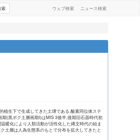
検索
ウェブ検索
ニュース検索
的植生下で生成してきた土壌である.酸素同位体ステ
(黒ボク土層画期I)はMIS 3後半,後期旧石器時代初
な湿潤温暖化により人類活動が活性化した縄文時代の始ま
ボク土層は人為生態系のもとで分布を拡大してきたと