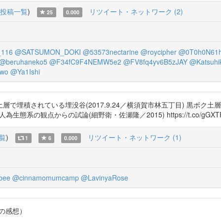
投稿一覧
)
リツイート・ネットワーク (2)
25
0.000
_116
@SATSUMON_DOKI
@53573nectarine
@roycipher
@0T0h0N61h
@beruhaneko5
@F34fC9F4NEMW5e2
@FV8fq4yv6B5zJAY
@Katsuhi
owo
@Ya1Ishi
で埋積されている埋没谷(2017.9.24／横須賀市林五丁目) 黒ボク土
人為生態系の観点からの試論(細野衛・佐瀬隆／2015) https://t.co/gGXTPSYUFn
覧
)
リツイート・ネットワーク (1)
1
6
0.000
bee
@cinnamomumcamp
@LavinyaRose
生並の感想）