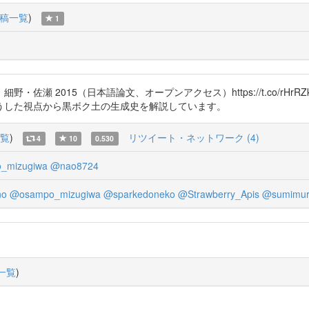
稿一覧
)
1
瀬 2015（日本語論文、オープンアクセス）https://t.co/rHr
うした視点から黒ボク土の生成史を解説しています。
覧
)
リツイート・ネットワーク (4)
4
10
0.530
_mizugiwa
@nao8724
no
@osampo_mizugiwa
@sparkedoneko
@Strawberry_Apis
@sumimur
一覧
)