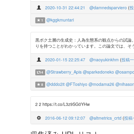
2020-10-31 22:44:21
@damnedsparviero
(
投
@kggkmuntari
1
黒ボク土層の生成史：人為生態系の観点からの試論。細野・佐
りを持つことがわかっています。この論文では、そ
2020-01-15 22:25:47
@naoyukinkhm
(
投稿一
@Strawberry_Apis
@sparkedoneko
@osampo
4
@dddo2it
@FToshiyo
@modama26
@nihaso
8
2 2 https://t.co/L3z9SG0YHw
2016-06-12 09:12:07
@altmetrics_crtd
(
投稿
収集済み URL リスト