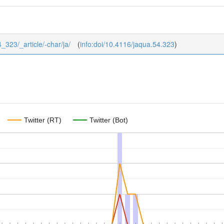
4_323/_article/-char/ja/
(
info:doi/10.4116/jaqua.54.323
)
Twitter (RT)
Twitter (Bot)