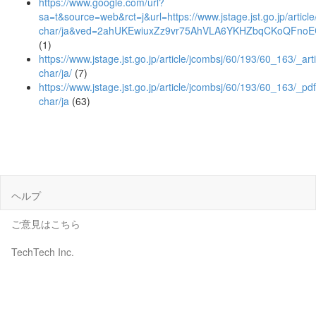
https://www.google.com/url?
sa=t&source=web&rct=j&url=https://www.jstage.jst.go.jp/articl
char/ja&ved=2ahUKEwiuxZz9vr75AhVLA6YKHZbqCKoQFnoE
(1)
https://www.jstage.jst.go.jp/article/jcombsj/60/193/60_163/_arti
char/ja/
(7)
https://www.jstage.jst.go.jp/article/jcombsj/60/193/60_163/_pdf
char/ja
(63)
ヘルプ
ご意見はこちら
TechTech Inc.