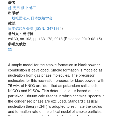
著者
越 光男
畑中 修二
出版者
一般社団法人 日本燃焼学会
雑誌
日本燃焼学会誌
(
ISSN:13471864
)
巻号頁・発行日
vol.60, no.193, pp.163-172, 2018 (Released:2019-02-15)
参考文献数
22
A simple model for the smoke formation in black powder
combustion is developed. Smoke formation is modeled as
nucleation from gas phase molecules. The precursor
molecules for this nucleation process for black powder with
75 wt% of KNO3 are identified as potassium salts such,
K2CO3 and K2SO4. This determination is based on the
partial-equilibrium calculations in which chemical species in
the condensed phase are excluded. Standard classical
nucleation theory (CNT) is adopted to estimate the radius
and formation rate of the critical nuclei of smoke particles.