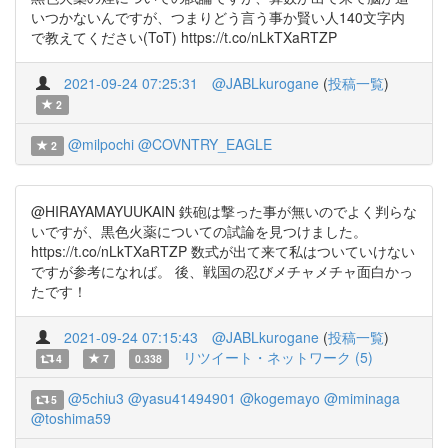
いつかないんですが、つまりどう言う事か賢い人140文字内
で教えてください(ToT) https://t.co/nLkTXaRTZP
2021-09-24 07:25:31
@JABLkurogane
(
投稿一覧
)
2
@milpochi
@COVNTRY_EAGLE
2
@HIRAYAMAYUUKAIN 鉄砲は撃った事が無いのでよく判らな
いですが、黒色火薬についての試論を見つけました。
https://t.co/nLkTXaRTZP 数式が出て来て私はついていけない
ですが参考になれば。 後、戦国の忍びメチャメチャ面白かっ
たです！
2021-09-24 07:15:43
@JABLkurogane
(
投稿一覧
)
リツイート・ネットワーク (5)
4
7
0.338
@5chiu3
@yasu41494901
@kogemayo
@miminaga
5
@toshima59