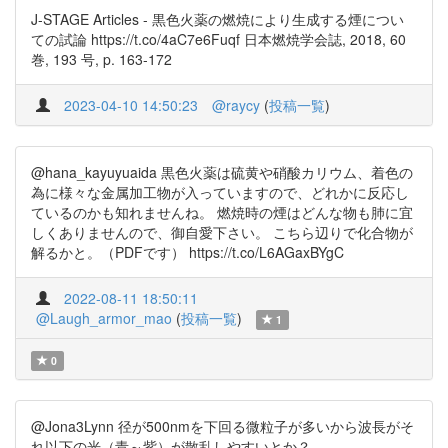
J-STAGE Articles - 黒色火薬の燃焼により生成する煙につい
ての試論 https://t.co/4aC7e6Fuqf 日本燃焼学会誌, 2018, 60
巻, 193 号, p. 163-172
2023-04-10 14:50:23
@raycy
(
投稿一覧
)
@hana_kayuyuaida 黒色火薬は硫黄や硝酸カリウム、着色の
為に様々な金属加工物が入っていますので、どれかに反応し
ているのかも知れませんね。 燃焼時の煙はどんな物も肺に宜
しくありませんので、御自愛下さい。 こちら辺りで化合物が
解るかと。（PDFです） https://t.co/L6AGaxBYgC
2022-08-11 18:50:11
@Laugh_armor_mao
(
投稿一覧
)
1
0
@Jona3Lynn 径が500nmを下回る微粒子が多いから波長がそ
れ以下の光（青～紫）が散乱しやすいとか？