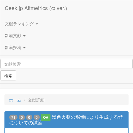
Ceek.jp Altmetrics (α ver.)
文献ランキング
新着文献
新着投稿
検索
ホーム
文献詳細
黒色火薬の燃焼により生成する煙
71
0
0
0
OA
についての試論