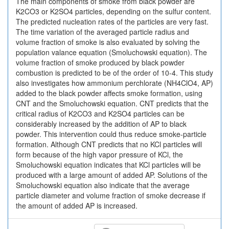
The main components of smoke from black powder are
K2CO3 or K2SO4 particles, depending on the sulfur content.
The predicted nucleation rates of the particles are very fast.
The time variation of the averaged particle radius and
volume fraction of smoke is also evaluated by solving the
population valance equation (Smoluchowski equation). The
volume fraction of smoke produced by black powder
combustion is predicted to be of the order of 10-4. This study
also investigates how ammonium perchlorate (NH4ClO4, AP)
added to the black powder affects smoke formation, using
CNT and the Smoluchowski equation. CNT predicts that the
critical radius of K2CO3 and K2SO4 particles can be
considerably increased by the addition of AP to black
powder. This intervention could thus reduce smoke-particle
formation. Although CNT predicts that no KCl particles will
form because of the high vapor pressure of KCl, the
Smoluchowski equation indicates that KCl particles will be
produced with a large amount of added AP. Solutions of the
Smoluchowski equation also indicate that the average
particle diameter and volume fraction of smoke decrease if
the amount of added AP is increased.