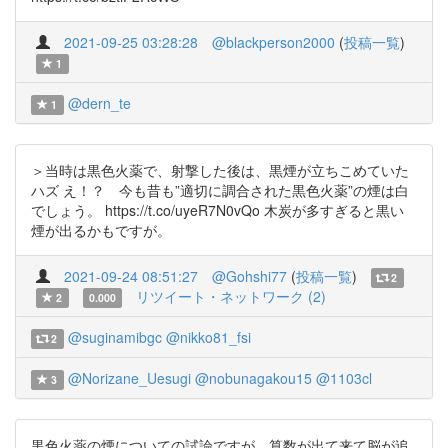
2021-09-25 03:28:28
@blackperson2000
(
投稿一覧
)
1
@dern_te
1
＞当時は黒色火薬で、射撃した後は、黒煙が立ちこめていた
ハズ え！？ 今も昔も”適切に調合された黒色火薬”の煙は白
でしょう。 https://t.co/uyeR7N0vQo 木炭が多すぎると黒い
煙が出るかもですが。
2021-09-24 08:51:27
@Gohshi77
(
投稿一覧
)
2
リツイート・ネットワーク (2)
2
0.000
@suginamibgc
@nikko81_fsi
2
@Norizane_Uesugi
@nobunagakou15
@1103cl
3
黒色火薬の煙についての試論ですが、算数が出て来て脳が追