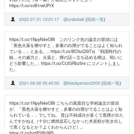
https://t.co/xvB1rwUPrX
2022-07-31 13:01:17
@urakata6
(
投稿一覧
)
https://t.co/1NpyN4eOBI このリンク先の論文の冒頭には
「黒色火薬を燃やすと，多量の白煙がでることはよく知られ
ている．」とある。.. https://t.co/BO3uQSiTxj 「戦国時代の
銃…その威力と、火薬と、煙の話～立ち込める煙は、戦いに
どう影響した..」https://t.co/Cr2GRbz5re にコメントしまし
た。
2021-09-26 05:45:00
@blackperson2000
(
投稿一覧
)
https://t.co/1NpyN4eOBI こちらの真面目な学術論文の冒頭
が、「黒色火薬を燃やすと，多量の白煙がでることはよく知
られている．」でしてね。 昔は不純成分が多くて黒煙が出た
んですかねえ（十分に燃焼反応しなかった木炭粉が吹き出し
て黒くなるとか？よくわからんけど）。
https://t.co/bztiP2RcWS