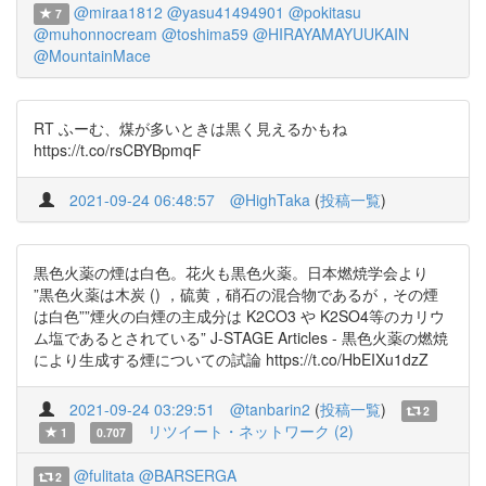
@miraa1812
@yasu41494901
@pokitasu
7
@muhonnocream
@toshima59
@HIRAYAMAYUUKAIN
@MountainMace
RT ふーむ、煤が多いときは黒く見えるかもね
https://t.co/rsCBYBpmqF
2021-09-24 06:48:57
@HighTaka
(
投稿一覧
)
黒色火薬の煙は白色。花火も黒色火薬。日本燃焼学会より
”黒色火薬は木炭 () ，硫黄，硝石の混合物であるが，その煙
は白色””煙火の白煙の主成分は K2CO3 や K2SO4等のカリウ
ム塩であるとされている” J-STAGE Articles - 黒色火薬の燃焼
により生成する煙についての試論 https://t.co/HbEIXu1dzZ
2021-09-24 03:29:51
@tanbarin2
(
投稿一覧
)
2
リツイート・ネットワーク (2)
1
0.707
@fulitata
@BARSERGA
2