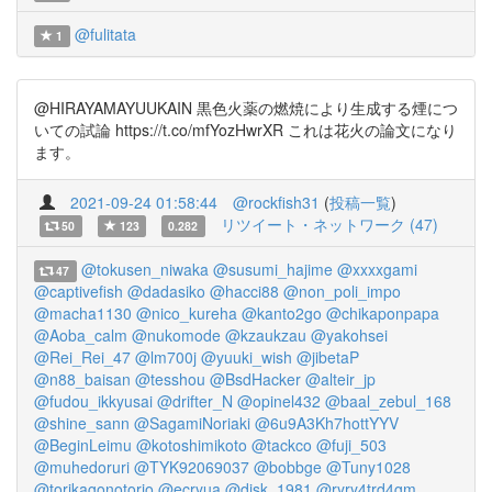
@fulitata
1
@HIRAYAMAYUUKAIN 黒色火薬の燃焼により生成する煙につ
いての試論 https://t.co/mfYozHwrXR これは花火の論文になり
ます。
2021-09-24 01:58:44
@rockfish31
(
投稿一覧
)
リツイート・ネットワーク (47)
50
123
0.282
@tokusen_niwaka
@susumi_hajime
@xxxxgami
47
@captivefish
@dadasiko
@hacci88
@non_poli_impo
@macha1130
@nico_kureha
@kanto2go
@chikaponpapa
@Aoba_calm
@nukomode
@kzaukzau
@yakohsei
@Rei_Rei_47
@lm700j
@yuuki_wish
@jibetaP
@n88_baisan
@tesshou
@BsdHacker
@alteir_jp
@fudou_ikkyusai
@drifter_N
@opinel432
@baal_zebul_168
@shine_sann
@SagamiNoriaki
@6u9A3Kh7hottYYV
@BeginLeimu
@kotoshimikoto
@tackco
@fuji_503
@muhedoruri
@TYK92069037
@bobbge
@Tuny1028
@torikagonotorio
@ecryua
@disk_1981
@ryry4trd4gm