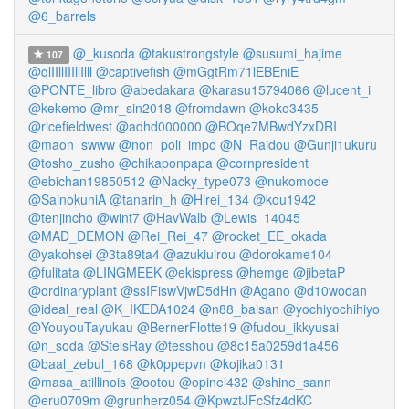
@6_barrels
@_kusoda
@takustrongstyle
@susumi_hajime
107
@qlIIllIIIllIlll
@captivefish
@mGgtRm71lEBEniE
@PONTE_libro
@abedakara
@karasu15794066
@lucent_i
@kekemo
@mr_sin2018
@fromdawn
@koko3435
@ricefieldwest
@adhd000000
@BOqe7MBwdYzxDRI
@maon_swww
@non_poli_impo
@N_Raidou
@Gunji1ukuru
@tosho_zusho
@chikaponpapa
@cornpresident
@ebichan19850512
@Nacky_type073
@nukomode
@SainokuniA
@tanarin_h
@Hirei_134
@kou1942
@tenjincho
@wint7
@HavWalb
@Lewis_14045
@MAD_DEMON
@Rei_Rei_47
@rocket_EE_okada
@yakohsei
@3ta89ta4
@azukiuirou
@dorokame104
@fulitata
@LINGMEEK
@ekispress
@hemge
@jibetaP
@ordinaryplant
@ssIFiswVjwD5dHn
@Agano
@d10wodan
@ideal_real
@K_IKEDA1024
@n88_baisan
@yochiyochihiyo
@YouyouTayukau
@BernerFlotte19
@fudou_ikkyusai
@n_soda
@StelsRay
@tesshou
@8c15a0259d1a456
@baal_zebul_168
@k0ppepvn
@kojika0131
@masa_atillinois
@ootou
@opinel432
@shine_sann
@eru0709m
@grunherz054
@KpwztJFcSfz4dKC