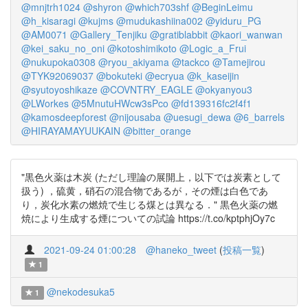
@mnjtrh1024
@shyron
@which703shf
@BeginLeimu
@h_kisaragi
@kujms
@mudukashiina002
@yiduru_PG
@AM0071
@Gallery_Tenjiku
@gratiblabbit
@kaori_wanwan
@kei_saku_no_oni
@kotoshimikoto
@Logic_a_Frui
@nukupoka0308
@ryou_akiyama
@tackco
@Tamejirou
@TYK92069037
@bokuteki
@ecryua
@k_kaseijin
@syutoyoshikaze
@COVNTRY_EAGLE
@okyanyou3
@LWorkes
@5MnutuHWcw3sPco
@fd139316fc2f4f1
@kamosdeepforest
@nijousaba
@uesugi_dewa
@6_barrels
@HIRAYAMAYUUKAIN
@bitter_orange
"黒色火薬は木炭 (ただし理論の展開上，以下では炭素として
扱う) ，硫黄，硝石の混合物であるが，その煙は白色であ
り，炭化水素の燃焼で生じる煤とは異なる．" 黒色火薬の燃
焼により生成する煙についての試論 https://t.co/kptphjOy7c
2021-09-24 01:00:28
@haneko_tweet
(
投稿一覧
)
1
@nekodesuka5
1