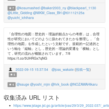
@kosumashed
@baker2003_ny
@blackpearl_1130
7
@Little_Gidding
@MKM_Class_BH
@t01112125a
@yuichi_ichihara
「合理性の地図：歴史的・理論的観点からの考察」は，合理
性が研究においてどのように扱われてきたかを整理し，「合
理性の地図」を作成したという文献です。規範的ー記述的と
いう軸を「縦軸」とし，歴史的・理論的変遷を「横軸」とし
て，研究の流れが概観されています。7/8
https://t.co/5UHRGx7qNG
2022-09-15 15:37:54
@jcss_wakate
(
投稿一覧
)
5
@ssuge
@yoshi_mjm
@hrk_book
@NOZAWAHikaru
4
収集済み URL リスト
https://www.jstage.jst.go.jp/article/jcss/29/3/29_2022.037/_artic