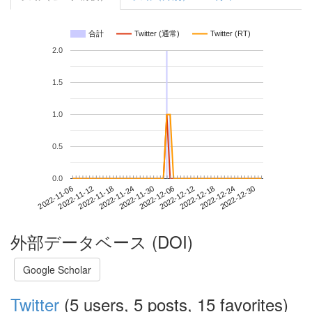
合計
Twitter (通常)
Twitter (RT)
2.0
1.5
1.0
0.5
0.0
2022-12-24
2022-11-06
2022-11-24
2022-12-12
2022-12-30
2022-11-12
2022-11-30
2022-12-18
2022-11-18
2022-12-06
外部データベース (DOI)
Google Scholar
Twitter
(5 users, 5 posts, 15 favorites)