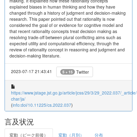
making. It explained how these rationality concepts
explained biases in human thinking and how they have
changed through a history of judgment and decision-making
research. This paper pointed out that rationality is now
considered the goal of or evidence for cognitive model and
that recent rationality concepts treat decision making as
resolving trade-off between plural conflicting aims such as
expected utility and computational efficiency, through the
review of rationality concept in reasoning and judgment and
decision-making literature.
2023-07-17 21:43:41
Twitter
5 + 15
https://www.jstage.jst.go.jp/article/jcss/29/3/29_2022.037/_article/
char/ja/
(
info:doi/10.11225/cs.2022.037
)
言及状況
変動（ピーク前後）
変動（月別）
分布