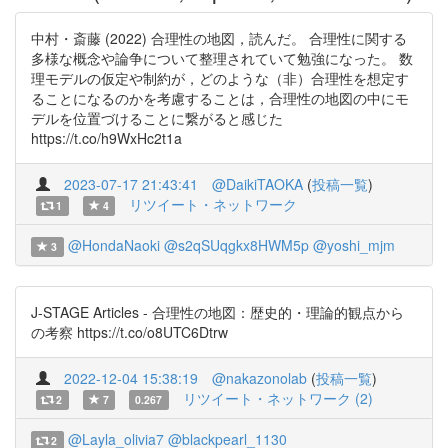
中村・斎藤 (2022) 合理性の地図，読んだ。 合理性に関する
多様な概念や論争について整理されていて勉強になった。 数
理モデルの仮定や制約が，どのような（非）合理性を想定す
ることになるのかを考慮することは，合理性の地図の中にモ
デルを位置づけることに繋がると感じた
https://t.co/h9WxHc2t1a
2023-07-17 21:43:41
@DaikiTAOKA
(
投稿一覧
)
リツイート・ネットワーク
1
4
@HondaNaoki
@s2qSUqgkx8HWM5p
@yoshi_mjm
3
J-STAGE Articles - 合理性の地図：歴史的・理論的観点から
の考察 https://t.co/o8UTC6Dtrw
2022-12-04 15:38:19
@nakazonolab
(
投稿一覧
)
リツイート・ネットワーク (2)
2
7
0.267
@Layla_olivia7
@blackpearl_1130
2