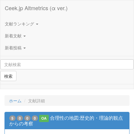
Ceek.jp Altmetrics (α ver.)
文献ランキング
新着文献
新着投稿
検索
ホーム
文献詳細
合理性の地図:歴史的・理論的観点
5
0
0
0
OA
からの考察