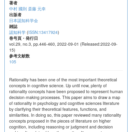
著者
中村 國則
斎藤 元幸
出版者
日本認知科学会
雑誌
認知科学
(
ISSN:13417924
)
巻号頁・発行日
vol.29, no.3, pp.446-460, 2022-09-01 (Released:2022-09-
15)
参考文献数
105
Rationality has been one of the most important theoretical
concepts in cognitive science. Up until now, plenty of
rationality concepts have been proposed to represent human
decision-making processes. This paper aims to draw a map
of rationality in psychology and cognitive sciences literature
by clarifying their theoretical features, functions, and
similarities. In doing so, this paper reviewed many rationality
concepts proposed in the pieces of literature on higher
cognition, including reasoning or judgment and decision