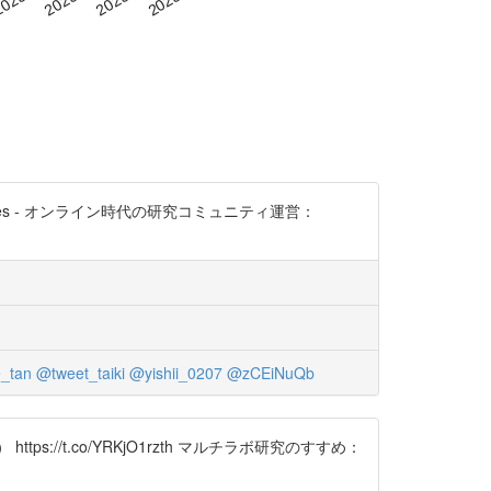
cles - オンライン時代の研究コミュニティ運営：
e_tan
@tweet_taiki
@yishii_0207
@zCEiNuQb
ps://t.co/YRKjO1rzth マルチラボ研究のすすめ：