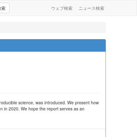
検索
ウェブ検索
ニュース検索
roducible science, was introduced. We present how
tion in 2020. We hope the report serves as an