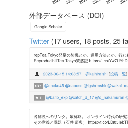
外部データベース (DOI)
Google Scholar
Twitter
(17 users, 18 posts, 25 fa
repTea Tokyo発足の契機とか、運用方法とか、行
ReproducibiliTea Tokyo繁盛記 https://t.co/Yw7UYhD
2023-06-15 14:08:57
@kaihiraishi
(
投稿一覧
)
@oneko45
@nabeso
@igshrmshk
@wakai_ma
7
@baito_exp
@catch_d_17
@d_nakamuran
@
11
各解説へのリンク。敬称略。 オンライン時代の研究コミュニティ運営
その意義と課題（石井 辰典） https://t.co/LDi05IebT