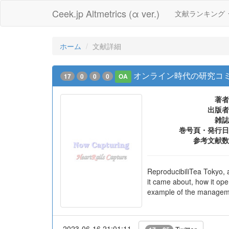
Ceek.jp Altmetrics (α ver.)
文献ランキング
ホーム
文献詳細
オンライン時代の研究コミュニティ
17
0
0
0
OA
著者
出版者
雑誌
巻号頁・発行日
参考文献数
ReproducibiliTea Tokyo, 
it came about, how it ope
example of the manageme
2023-06-16 21:01:11