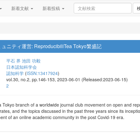
新着文献
新着投稿
運営: ReproducibiliTea Tokyo繁盛記
平石 界
池田 功毅
日本認知科学会
認知科学
(
ISSN:13417924
)
vol.30, no.2, pp.146-153, 2023-06-01 (Released:2023-06-15)
2
a Tokyo branch of a worldwide journal club movement on open and rep
rates, and the topics discussed in the past three years since its incep
nt of an online academic community in the post Covid-19 era.