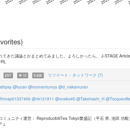
vorites)
われてきた議論とかまとめてみました。よろしかったら。 J-STAGE Arti
rRL
リツイート・ネットワーク (7)
7
12
0.228
thpsy
@tucan
@momentumyy
@d_nakamuran
hmap01337406
@nk121811
@oneko45
@Takehashi_H
@Tocquevill
： ReproducibiliTea Tokyo繁盛記（平石 界, 池田 功毅） htt
P ↓