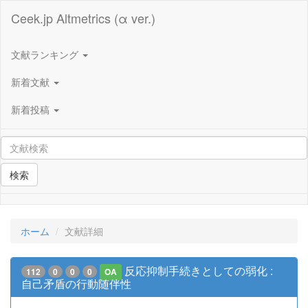
Ceek.jp Altmetrics (α ver.)
文献ランキング
新着文献
新着投稿
検索
ホーム
文献詳細
反応抑制手続きとしての弱化 :
112
0
0
0
OA
自己矛盾の行動随伴性