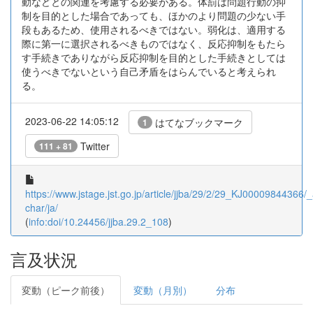
動などとの関連を考慮する必要がある。体罰は問題行動の抑
制を目的とした場合であっても、ほかのより問題の少ない手
段もあるため、使用されるべきではない。弱化は、適用する
際に第一に選択されるべきものではなく、反応抑制をもたら
す手続きでありながら反応抑制を目的とした手続きとしては
使うべきでないという自己矛盾をはらんでいると考えられ
る。
2023-06-22 14:05:12
はてなブックマーク
1
Twitter
111 + 81
https://www.jstage.jst.go.jp/article/jjba/29/2/29_KJ00009844366/_a
char/ja/
(
info:doi/10.24456/jjba.29.2_108
)
言及状況
変動（ピーク前後）
変動（月別）
分布