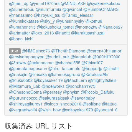
@tmm_dg
@ymmt1970hrs
@MINDLAKE
@syakenekokobo
@sunetarouu
@murmurmia
@qwancat
@RumbaOnMARS
@nanashino
@hiroyuki_tsu
@Tamio_elessar
@kumikokatase
@sky_y
@yunsunnysky
@komu6
@umahone15
@kokushoku_tomei
@momo2tw
@Nanaio627
@arimatter
@oxo_2016
@naottt
@karakusashuzai
@bono_kichi
@NMGsince76
@The4thDiamond
@caren43hinamori
41
@reviverappapyon
@rudolf_auk
@taeatdub
@000HITO000
@3rdwlw
@ankonoame
@chachai555
@Chicoli07
@gomatamagosann
@hiro_tatsumoto
@hopperjp
@iimutti
@inakajin
@izasaka
@kanmokugroup
@KarakaraAkr
@kfuku0502
@koyasuke119
@MachLern
@mighty2stiels
@Mitamura_Lab
@noelworks
@nonchan1975
@OhesonoGoma
@peritesy
@phykm
@Piccolo_Daifuku
@pururincocco
@sakurasakisak
@save4baby
@shiroyagikuroy1
@sleep_sheep2010
@solilone
@tattuo
@vagrantwolf4
@wish_bow
@yokoyoko1979
@yoneshi16
収集済み URL リスト