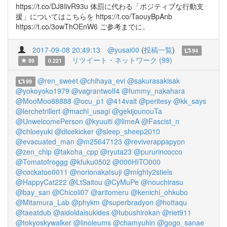
https://t.co/DJ8IivR93u 体罰に代わる「ポジティブな行動支
援」についてはこちらを https://t.co/TaouyBpAnb
https://t.co/3owThOEnW6 ご参考までに。
2017-09-08 20:49:13
@yusai00
(
投稿一覧
)
94
リツイート・ネットワーク (99)
99
0.221
@ren_sweet
@chihaya_evi
@sakurasakisak
99
@yokoyoko1979
@vagrantwolf4
@fummy_nakahara
@MooMoo88888
@ocu_p1
@414valt
@peritesy
@kk_says
@lerchetrillert
@machi_usagi
@gekijounouTa
@UnwelcomePerson
@kyuuiti
@limeA
@Fascist_n
@chloeyuki
@dicekicker
@sleep_sheep2010
@evacuated_man
@m25647123
@reviverappapyon
@zen_chip
@takoha_cpp
@ryuta23
@pururincocco
@Tomatofroggg
@kfuku0502
@000HITO000
@cockatoo0011
@norionakatsuji
@mighty2stiels
@HappyCat222
@LtSaitou
@CyMuPe
@nouchirasu
@bay_san
@Chicoli07
@aritomeru
@kenichi_ohkubo
@Mitamura_Lab
@phykm
@superbradyon
@hottaqu
@taeatdub
@aidoldaisukides
@tubushirokan
@riet911
@tokyoskywalker
@linoleums
@chamyuhin
@gogo_sanae