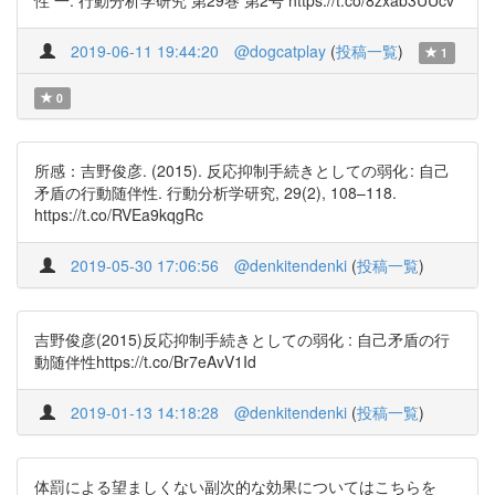
性 一. 行動分析学研究 第29巻 第2号 https://t.co/8zxab3UUcv
2019-06-11 19:44:20
@dogcatplay
(
投稿一覧
)
1
0
所感：吉野俊彦. (2015). 反応抑制手続きとしての弱化 : 自己
矛盾の行動随伴性. 行動分析学研究, 29(2), 108–118.
https://t.co/RVEa9kqgRc
2019-05-30 17:06:56
@denkitendenki
(
投稿一覧
)
吉野俊彦(2015)反応抑制手続きとしての弱化 : 自己矛盾の行
動随伴性https://t.co/Br7eAvV1Id
2019-01-13 14:18:28
@denkitendenki
(
投稿一覧
)
体罰による望ましくない副次的な効果についてはこちらを