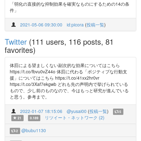
「弱化の直接的な抑制効果を確実なものにするための14の条
件」
2021-05-06 09:30:00
id:picora
(
投稿一覧
)
Twitter
(111 users, 116 posts, 81
favorites)
体罰による望ましくない副次的な効果についてはこちら
https://t.co/fbvu0vZ44o 体罰に代わる「ポジティブな行動支
援」についてはこちら https://t.co/41xx2hr0vr
https://t.co/3Xaf7ekgwb どれも先の声明内で挙げられている
もので、少し前のものなので、今はもっと研究が進んでいる
と思う。参考まで。
2022-01-07 18:15:06
@yusai00
(
投稿一覧
)
5
リツイート・ネットワーク (2)
21
0.189
@bubu1130
2