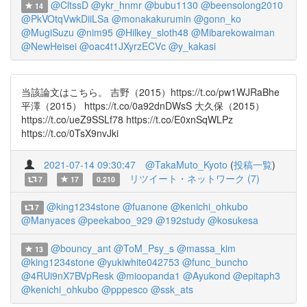
@CltssD
@ykr_hnmr
@bubu1130
@beensolong2010
14
@PkVOtqVwkDiiLSa
@monakakurumin
@gonn_ko
@MugiSuzu
@nim95
@Hilkey_sloth48
@Mibarekowaiman
@NewHeisei
@oac4t1JXyrzECVc
@y_kakasi
当該論文はこちら。 吉野（2015）https://t.co/pw1WJRaBhe
平澤（2015） https://t.co/0a92dnDWsS 大久保（2015）
https://t.co/ueZ9SSLf78 https://t.co/E0xnSqWLPz
https://t.co/0TsX9nvJki
2021-07-14 09:30:47
@TakaMuto_Kyoto
(
投稿一覧
)
リツイート・ネットワーク (7)
7
17
0.210
@king1234stone
@fuanone
@kenichi_ohkubo
7
@Manyaces
@peekaboo_929
@192study
@kosukesa
@bouncy_ant
@ToM_Psy_s
@massa_kim
13
@king1234stone
@yukiwhite042753
@func_buncho
@4RUi9nX7BVpResk
@mioopanda1
@Ayukond
@epitaph3
@kenichi_ohkubo
@pppesco
@ssk_ats