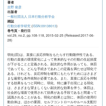
著者
吉野 俊彦
出版者
一般社団法人 日本行動分析学会
雑誌
行動分析学研究
(
ISSN:09138013
)
巻号頁・発行日
vol.29, no.2, pp.108-118, 2015-02-25 (Released:2017-06-
28)
弱化(罰)は、直接に反応抑制をもたらす行動随伴性である。
行動の直後の環境変化によって将来的なその行動の生起頻度
が下がることと定義される。副次的な作用があっても、体罰
であっても、どんな手続きであれこの定義を満たせば弱化で
ある。けれども、反応抑制を確実にもたらすためにはさまざ
まな厳密な条件統制が必要である。また、直接に反応を抑制
する効果をもつと同時に、弱化、特に嫌子出現による弱化
は、さまざまな望ましくない副次的な効果を伴う。体罰は、
社会的な場面で使用されて効果がある手段であると間違って
認識されることがある。弱化の効果とは別に、体罰の使用行
動自体は、ほかの要因、セルフコントロールやルール支配行