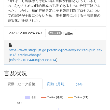
づけは、1)当該標的行動の増加自体が目的となっているも
の、2)なんらかの目的達成の手段であるものに分類可能であ
った。しかし、標的行動選定に至る臨床判断プロセスについ
ての記述が全般に少ないため、事例報告における当該情報の
充実化が提案された。
2023-12-09 22:43:49
Twitter
24 + 92
https://www.jstage.jst.go.jp/article/jjbct/advpub/0/advpub_22-
014/_article/-char/ja/
(
info:doi/10.24468/jjbct.22-014
)
言及状況
変動（ピーク前後）
変動（月別）
分布
合計
Twitter (通常)
Twitter (RT)
10.0