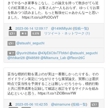
きてやるべき家事をこなし、この論文を持って散歩がてら近
くの紅茶屋さんへ。 お客さんが一人もおらず、ゆっくりお茶
を飲みつつ読みました。もっと勉強せにゃあかんなーと思い
ました。 https://t.co/uJrPcOCvVT
2023-06-14 12:09:17
@1496Miyuki
(
投稿一覧
)
リツイート・ネットワーク (1)
1
9
0.378
@atsushi_seguchi
1
@yurin28aba
@4XyE6C9xTFbfdvI
@atsushi_seguchi
7
@hhikari28
@l48589
@Mitamura_Lab
@Reon26C
妥当な標的行動を選ぶのが実は一番難しかったりする。その
ガイドライン策定につながりそうな展望論文。実際には選択
時点で妥当性を予測することは難しいだろうから，標的行動
と共に照準成果を記録して確認と改訂をするサイクルを組み
込むといいと思う。https://t.co/1ZiOBmxvYW
2023-05-06 10:42:55
@simamune
(
投稿一覧
)
7