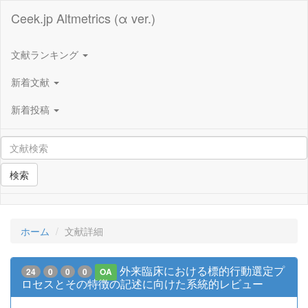
Ceek.jp Altmetrics (α ver.)
文献ランキング
新着文献
新着投稿
検索
ホーム
文献詳細
外来臨床における標的行動選定プ
24
0
0
0
OA
ロセスとその特徴の記述に向けた系統的レビュー