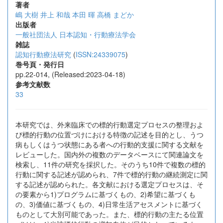
著者
嶋 大樹
井上 和哉
本田 暉
高橋 まどか
出版者
一般社団法人 日本認知・行動療法学会
雑誌
認知行動療法研究
(
ISSN:24339075
)
巻号頁・発行日
pp.22-014, (Released:2023-04-18)
参考文献数
33
本研究では、外来臨床での標的行動選定プロセスの整理およ
び標的行動の位置づけにおける特徴の記述を目的とし、うつ
病もしくはうつ状態にある者への行動的支援に関する文献を
レビューした。国内外の複数のデータベースにて関連論文を
検索し、11件の研究を採択した。そのうち10件で複数の標的
行動に関する記述が認められ、7件で標的行動の継続測定に関
する記述が認められた。各文献における選定プロセスは、そ
の要素から1)プログラムに基づくもの、2)希望に基づくも
の、3)価値に基づくもの、4)日常生活アセスメントに基づく
ものとして大別可能であった。また、標的行動の主たる位置