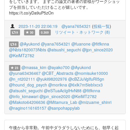
をしていきます。 まずこの論文の著者の皆様がワークショッ
プを担当していただけることが嬉しいです。
https://t.co/yDa9uP5zOn
2023-11-20 22:06:19
@yana7654321
(
投稿一覧
)
リツイート・ネットワーク (8)
9
30
0.369
@Ayukond
@yana7654321
@fuanone
@fitfknna
8
@Nbts1820073Nbts
@atsushi_seguchi
@jpn_since2020
@KeiMT2782
@massa_kim
@ayako700
@Ayukond
23
@yuna63436467
@CBT_Abstracts
@nomisuke10000
@n_nt202111
@yukii98202976
@cBZJuVgIfuRI5gn
@hound_dog_psych
@morikna
@6xlk7m5lebIxcx3
@atsushi_seguchi
@eSTuaAcIgIHvN88
@fitfknna
@info_kimawari
@jpn_since2020
@KeiMT2782
@Makoto64206636
@Mitamura_Lab
@mizuame_shinri
@nagino116165157
@sanpohappylab
午後から非常勤。午前中ダラダラしないためにも、朝早く起