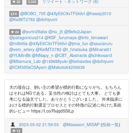
リツイート・ネットワーク (6)
32
0.333
@BOBO_705
@4XyE6C9xTFbfdvI
@hasep2010
6
@KeiMT2782
@dohiyumi
@yurin28aba
@riu_j5
@Bello2Japan
24
@patagonicus214
@KSF_furumaya
@info_kimawari
@millettia
@4XyE6C9xTFbfdvI
@jima_fun
@asucaruru
@vein_artery
@KeiMT2782
@t_hiratsuka
@Minarai01
@YUMinBit
@NNapy_n
@CBT_Abstracts
@ichikosan3
@Mitamura_Lab
@1496Miyuki
@behavdes
@dohiyumi
@ICM3iIIfaOSAysm
@Makoto64206636
犬の場合は、飼い主の希望が標的行動になりがち。もちろん
はそれはNGである。妥当性の検討はとても大事。 とても参
考になる論文でした。ありがとうございました。 外来臨床に
おける標的行動選定プロセスとその特徴の記述に向けた系統
的レビュー https://t.co/RxjqdSStLp
2023-05-02 21:59:03
@Massaori_MISAP
(
投稿一覧
)
12