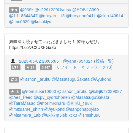
@969k
@12291229Oyatsu
@ROBITA999
9
@TT18544347
@oreyaru_15
@berylone0411
@sion140914
@tmc0520
@kusukiyo
興味深く読ませていただきました！ 皆様もぜひ。
https://t.co/zC2UXFGa8o
2023-05-02 20:05:05
@yana7654321
(
投稿一覧
)
リツイート・ネットワーク (3)
4
21
0.447
@isshoni_aruku
@MasatsuguSakata
@Ayukond
3
@nomisuke10000
@isshoni_aruku
@ichijik77039087
15
@Aes_Peed
@cpy_cyoribhonen
@MasatsuguSakata
@TairaMasao
@morimikiharu
@KIKU_198x
@mizuame_shinri
@Ayukond
@sanpohappylab
@Mitamura_Lab
@6xlk7m5lebIxcx3
@smishuuu