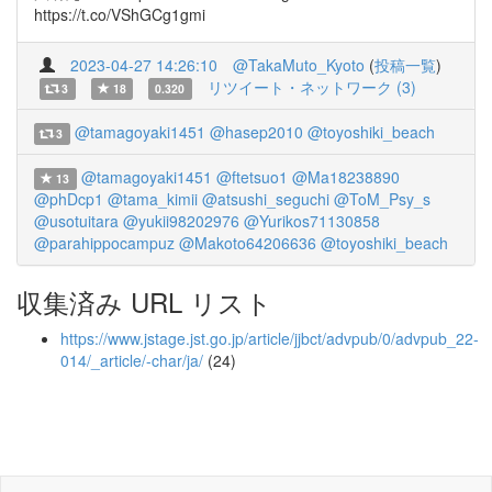
https://t.co/VShGCg1gmi
2023-04-27 14:26:10
@TakaMuto_Kyoto
(
投稿一覧
)
リツイート・ネットワーク (3)
3
18
0.320
@tamagoyaki1451
@hasep2010
@toyoshiki_beach
3
@tamagoyaki1451
@ftetsuo1
@Ma18238890
13
@phDcp1
@tama_kimii
@atsushi_seguchi
@ToM_Psy_s
@usotuitara
@yukii98202976
@Yurikos71130858
@parahippocampuz
@Makoto64206636
@toyoshiki_beach
収集済み URL リスト
https://www.jstage.jst.go.jp/article/jjbct/advpub/0/advpub_22-
014/_article/-char/ja/
(24)