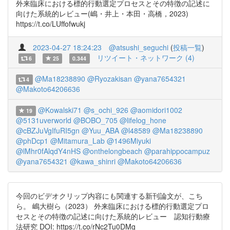
外来臨床における標的行動選定プロセスとその特徴の記述に
向けた系統的レビュー(嶋・井上・本田・高橋，2023)
https://t.co/LUffofwukj
2023-04-27 18:24:23
@atsushi_seguchi
(
投稿一覧
)
リツイート・ネットワーク (4)
6
25
0.344
@Ma18238890
@Ryozakisan
@yana7654321
4
@Makoto64206636
@Kowalski71
@s_ochi_926
@aomidori1002
19
@5131uverworld
@BOBO_705
@lifelog_hone
@cBZJuVgIfuRI5gn
@Yuu_ABA
@l48589
@Ma18238890
@phDcp1
@Mitamura_Lab
@1496Miyuki
@lMhr0fAlqdY4nHS
@onthelongbeach
@parahippocampuz
@yana7654321
@kawa_shinri
@Makoto64206636
今回のビデオクリップ内容にも関連する新刊論文が、こち
ら。 嶋大樹ら（2023） 外来臨床における標的行動選定プロ
セスとその特徴の記述に向けた系統的レビュー 認知行動療
法研究 DOI: https://t.co/rNc2Tu0DMg