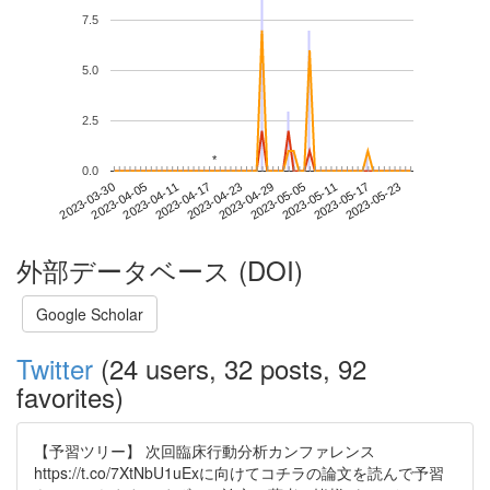
7.5
5.0
2.5
*
*
0.0
2023-05-17
2023-03-30
2023-04-17
2023-05-05
2023-05-23
2023-04-05
2023-04-23
2023-05-11
2023-04-11
2023-04-29
外部データベース (DOI)
Google Scholar
Twitter
(24 users, 32 posts, 92
favorites)
【予習ツリー】 次回臨床行動分析カンファレンス
https://t.co/7XtNbU1uExに向けてコチラの論文を読んで予習