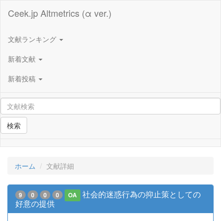
Ceek.jp Altmetrics (α ver.)
文献ランキング
新着文献
新着投稿
検索
ホーム
文献詳細
社会的迷惑行為の抑止策としての
9
0
0
0
OA
好意の提供