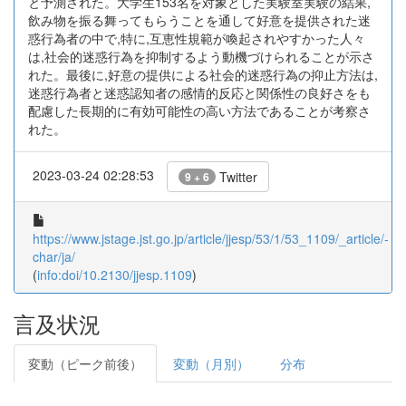
と予測された。大学生153名を対象とした実験室実験の結果,
飲み物を振る舞ってもらうことを通して好意を提供された迷
惑行為者の中で,特に,互恵性規範が喚起されやすかった人々
は,社会的迷惑行為を抑制するよう動機づけられることが示さ
れた。最後に,好意の提供による社会的迷惑行為の抑止方法は,
迷惑行為者と迷惑認知者の感情的反応と関係性の良好さをも
配慮した長期的に有効可能性の高い方法であることが考察さ
れた。
2023-03-24 02:28:53
Twitter
9 + 6
https://www.jstage.jst.go.jp/article/jjesp/53/1/53_1109/_article/-
char/ja/
(
info:doi/10.2130/jjesp.1109
)
言及状況
変動（ピーク前後）
変動（月別）
分布