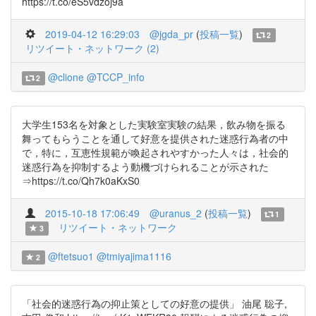
https://t.co/eS5vdzoj9a
2019-04-12 16:29:03
@jgda_pr
(
投稿一覧
)
2
リツイート・ネットワーク (2)
@clione
@TCCP_info
2
大学生153名を対象とした実験室実験の結果，飲み物を振る
舞ってもらうことを通して好意を提供された迷惑行為者の中
で，特に，互恵性規範が喚起されやすかった人々は，社会的
迷惑行為を抑制するよう動機づけられることが示された
⇒https://t.co/Qh7k0aKxS0
2015-10-18 17:06:49
@uranus_2
(
投稿一覧
)
1
リツイート・ネットワーク
3
@ftetsuo1
@tmiyajima1116
2
「社会的迷惑行為の抑止策としての好意の提供」 油尾 聡子,