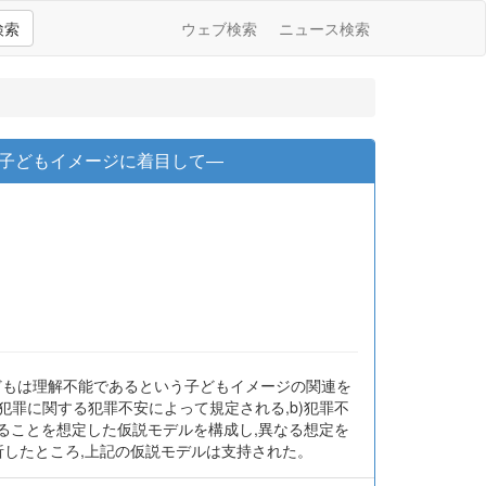
検索
ウェブ検索
ニュース検索
子どもイメージに着目して―
どもは理解不能であるという子どもイメージの関連を
犯罪に関する犯罪不安によって規定される,b)犯罪不
ることを想定した仮説モデルを構成し,異なる想定を
析したところ,上記の仮説モデルは支持された。