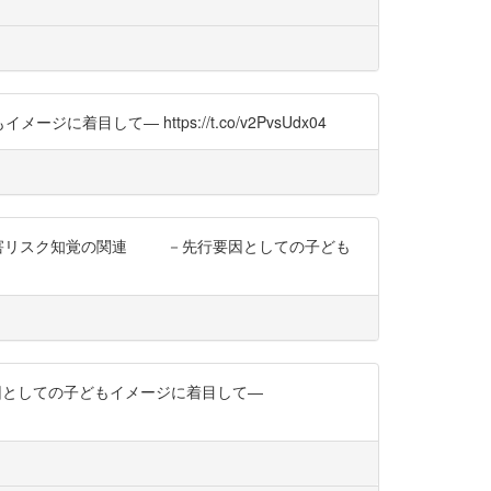
目して― https://t.co/v2PvsUdx04
安および被害リスク知覚の関連 －先行要因としての子ども
要因としての子どもイメージに着目して―