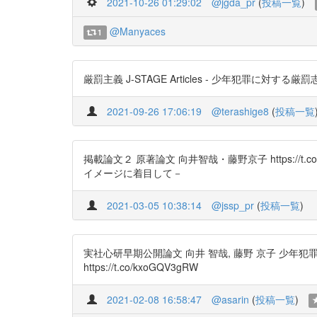
2021-10-26 01:29:02
@jgda_pr
(
投稿一覧
)
@Manyaces
1
厳罰主義 J-STAGE Articles - 少年犯罪に対
2021-09-26 17:06:19
@terashige8
(
投稿一覧
掲載論文２ 原著論文 向井智哉・藤野京子 https:
イメージに着目して－
2021-03-05 10:38:14
@jssp_pr
(
投稿一覧
)
実社心研早期公開論文 向井 智哉, 藤野 京子 
https://t.co/kxoGQV3gRW
2021-02-08 16:58:47
@asarin
(
投稿一覧
)