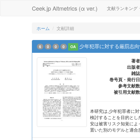
Ceek.jp Altmetrics (α ver.)
文献ランキング
ホーム
文献詳細
少年犯罪に対する厳罰志向
6
0
0
0
OA
著者
出版者
雑誌
巻号頁・発行日
参考文献数
被引用文献数
本研究は,少年犯罪者に
検討することを目的とした
安は被害リスク知覚によ
置いた別のモデルと適合