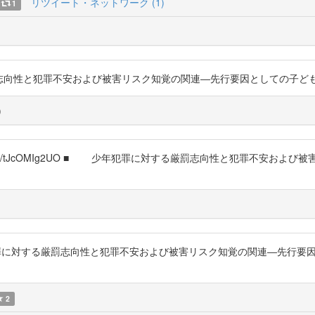
リツイート・ネットワーク (1)
1
する厳罰志向性と犯罪不安および被害リスク知覚の関連―先行要因としての子どもイメージに着
)
//t.co/tJcOMIg2UO ■ 少年犯罪に対する厳罰志向性と犯罪不
少年犯罪に対する厳罰志向性と犯罪不安および被害リスク知覚の関連―先行
2