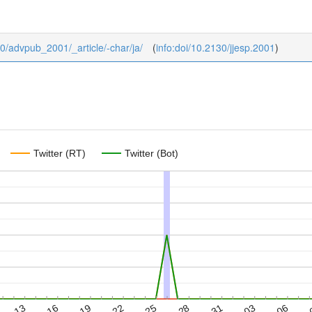
b/0/advpub_2001/_article/-char/ja/
(
info:doi/10.2130/jjesp.2001
)
Twitter (RT)
Twitter (Bot)