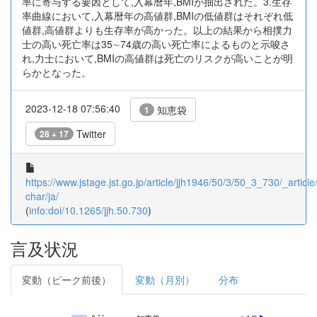
率に寄与する要因として,入幕暦年,BMIが抽出された。3.生存
率曲線において,入幕暦年の高値群,BMIの低値群はそれぞれ低
値群,高値群よりも生存率が高かった。以上の結果から相撲力
士の高い死亡率は35∼74歳の高い死亡率によるものと示唆さ
れ,力士において,BMIの高値群は死亡のリスクが高いことが明
らかとなった。
2023-12-18 07:56:40
知恵袋
1
Twitter
28 + 17
https://www.jstage.jst.go.jp/article/jjh1946/50/3/50_3_730/_article/
char/ja/
(
info:doi/10.1265/jjh.50.730
)
言及状況
変動（ピーク前後）
変動（月別）
分布