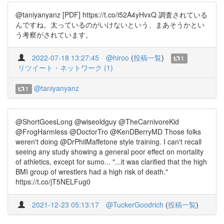
@taniyanyanz [PDF] https://t.co/i52A4yHvxQ 調査されている
んですね。太っているのがいけないという、まあそうかとい
う考察がされています。
2022-07-18 13:27:45
@hiroo
(
投稿一覧
)
1
リツイート・ネットワーク (1)
@taniyanyanz
1
@ShortGoesLong @wiseoldguy @TheCarnivoreKid
@FrogHarmless @DoctorTro @KenDBerryMD Those folks
weren't doing @DrPhilMaffetone style training. I can't recall
seeing any study showing a general poor effect on mortality
of athletics, except for sumo... "...it was clarified that the high
BMI group of wrestlers had a high risk of death."
https://t.co/jT5NELFug0
2021-12-23 05:13:17
@TuckerGoodrich
(
投稿一覧
)