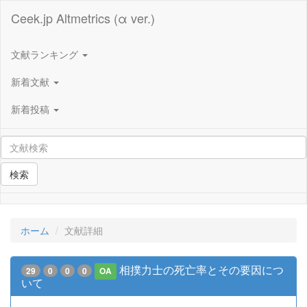
Ceek.jp Altmetrics (α ver.)
文献ランキング
新着文献
新着投稿
検索
ホーム
文献詳細
相撲力士の死亡率とその要因につ
29
0
0
0
OA
いて