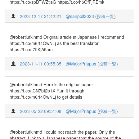
https://t.co/spDTWZtisG https://t.co/h5OfFjREmk
2023-12-17 21:42:21
@sanpoll2023
(
投稿一覧
)
@robertlufkinmd Original article in Japanese I recommend
https://t.co/m6rf4OwNLj as the best translator
https://t.co/f7ItKjA5am
2023-11-11 00:55:35
@MajorPriapus
(
投稿一覧
)
@robertlufkinmd Here is the original paper
https://t.co/tCN7bI2b1X Run it through
https://t.co/m6rf4OwNLj to get details
2023-05-22 09:51:08
@MajorPriapus
(
投稿一覧
)
@robertlufkinmd I could not reach the paper. Only the
abstract. Link to a Japanese paper that the source of the