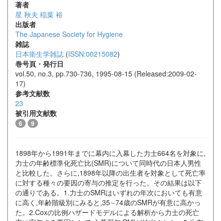
著者
星 秋夫
稲葉 裕
出版者
The Japanese Society for Hygiene
雑誌
日本衛生学雑誌
(
ISSN:00215082
)
巻号頁・発行日
vol.50, no.3, pp.730-736, 1995-08-15 (Released:2009-02-
17)
参考文献数
23
被引用文献数
6
9
1898年から1991年までに幕内に入幕した力士664名を対象に,
力士の年齢標準化死亡比(SMR)について同時代の日本人男性
と比較した。さらに,1898年以降の出生者を対象として死亡率
に対する種々の要因の寄与の推定を行った。その結果は以下
の通りである。1.力士のSMRはいずれの年次においても有意
に高く,年齢階級別にみると,35∼74歳のSMRが有意に高かっ
た。2.Coxの比例ハザードモデルによる解析から力士の死亡