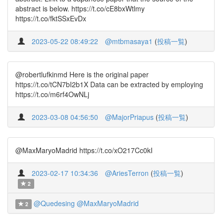
abstract is below. https://t.co/cE8bxWtlmy
https://t.co/fktSSxEvDx
2023-05-22 08:49:22
@mtbmasaya1
(
投稿一覧
)
@robertlufkinmd Here is the original paper
https://t.co/tCN7bI2b1X Data can be extracted by employing
https://t.co/m6rf4OwNLj
2023-03-08 04:56:50
@MajorPriapus
(
投稿一覧
)
@MaxMaryoMadrid https://t.co/xO217Cc0kI
2023-02-17 10:34:36
@AriesTerron
(
投稿一覧
)
2
@Quedesing
@MaxMaryoMadrid
2