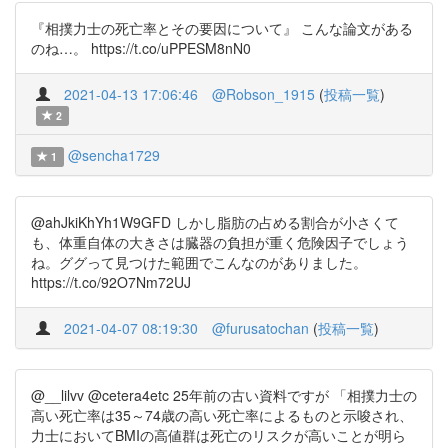
『相撲力士の死亡率とその要因について』 こんな論文がある
のね…。 https://t.co/uPPESM8nN0
2021-04-13 17:06:46
@Robson_1915
(
投稿一覧
)
2
@sencha1729
1
@ahJkiKhYh1W9GFD しかし脂肪の占める割合が小さくて
も、体重自体の大きさは臓器の負担が重く危険因子でしょう
ね。ググって見つけた範囲でこんなのがありました。
https://t.co/92O7Nm72UJ
2021-04-07 08:19:30
@furusatochan
(
投稿一覧
)
@__lilvv @cetera4etc 25年前の古い資料ですが 「相撲力士の
高い死亡率は35～74歳の高い死亡率によるものと示唆され、
力士においてBMIの高値群は死亡のリスクが高いことが明ら