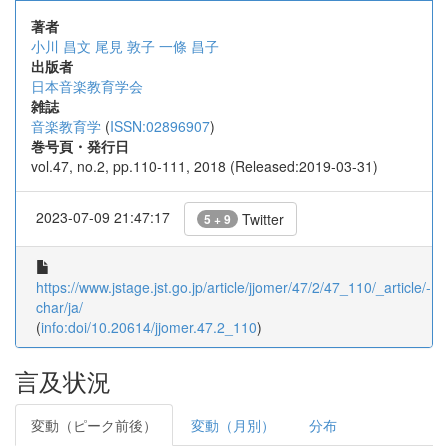
著者
小川 昌文
尾見 敦子
一條 昌子
出版者
日本音楽教育学会
雑誌
音楽教育学
(
ISSN:02896907
)
巻号頁・発行日
vol.47, no.2, pp.110-111, 2018 (Released:2019-03-31)
2023-07-09 21:47:17
Twitter
5 + 9
https://www.jstage.jst.go.jp/article/jjomer/47/2/47_110/_article/-
char/ja/
(
info:doi/10.20614/jjomer.47.2_110
)
言及状況
変動（ピーク前後）
変動（月別）
分布