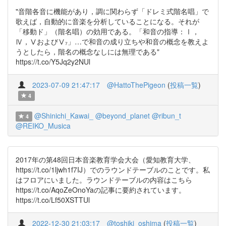
"音階各音に機能があり，調に関わらず「ドレミ式階名唱」で
歌えば，自動的に音楽を分析していることになる。それが
「移動ド」（階名唱）の効用である。「和音の指導：Ⅰ，
Ⅳ，ⅤおよびⅤ₇」…で和音の成り立ちや和音の概念を教えよ
うとしたら，階名の概念なしには無理である"
https://t.co/Y5Jq2y2NUl
2023-07-09 21:47:17
@HattoThePigeon
(
投稿一覧
)
4
@Shinichi_Kawai_
@beyond_planet
@ribun_t
4
@REIKO_Musica
2017年の第48回日本音楽教育学会大会（愛知教育大学、
https://t.co/1ljwh1f7IJ）でのラウンドテーブルのことです。私
はフロアにいました。ラウンドテーブルの内容はこちら
https://t.co/AqoZeOnoYaの記事に要約されています。
https://t.co/Lf50XSTTUl
2022-12-30 21:03:17
@toshiki_oshima
(
投稿一覧
)