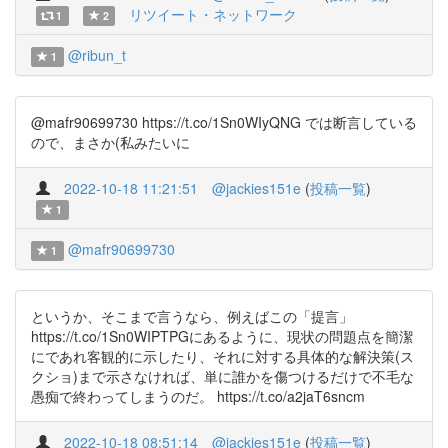
リツイート・ネットワーク
1
2
@ribun_t
1
@mafr90699730 https://t.co/1Sn0WIyQNG では断言している
ので、まさか(私みたいに
2022-10-18 11:21:51
@jackies151e
(
投稿一覧
)
1
@mafr90699730
1
というか、そこまで言うなら、例えばこの「提言」
https://t.co/1Sn0WIPTPGにあるように、現状の問題点を簡潔
にであれ客観的に示したり、それに対する具体的な解決策(ス
クショ)まで示さなければ、単に誰かを傷つけるだけで不毛な
愚痴で終わってしまうのだ。 https://t.co/a2jaT6sncm
2022-10-18 08:51:14
@jackies151e
(
投稿一覧
)