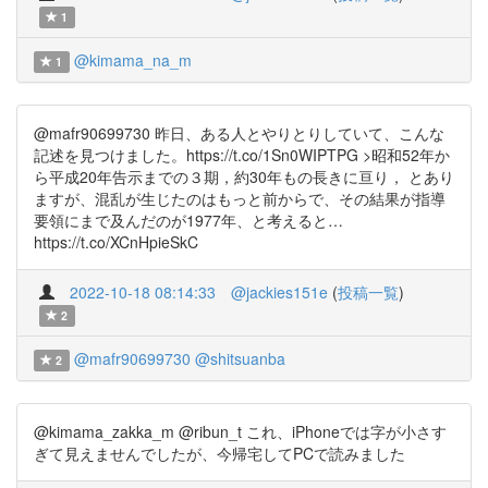
1
@kimama_na_m
1
@mafr90699730 昨日、ある人とやりとりしていて、こんな
記述を見つけました。https://t.co/1Sn0WIPTPG >昭和52年か
ら平成20年告示までの３期，約30年もの長きに亘り， とあり
ますが、混乱が生じたのはもっと前からで、その結果が指導
要領にまで及んだのが1977年、と考えると…
https://t.co/XCnHpieSkC
2022-10-18 08:14:33
@jackies151e
(
投稿一覧
)
2
@mafr90699730
@shitsuanba
2
@kimama_zakka_m @ribun_t これ、iPhoneでは字が小さす
ぎて見えませんでしたが、今帰宅してPCで読みました