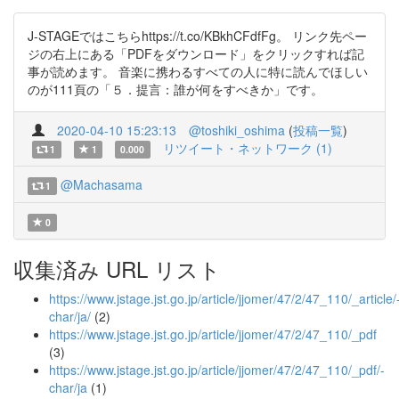
J-STAGEではこちらhttps://t.co/KBkhCFdfFg。 リンク先ペー
ジの右上にある「PDFをダウンロード」をクリックすれば記
事が読めます。 音楽に携わるすべての人に特に読んでほしい
のが111頁の「５．提言：誰が何をすべきか」です。
2020-04-10 15:23:13
@toshiki_oshima
(
投稿一覧
)
リツイート・ネットワーク (1)
1
1
0.000
@Machasama
1
0
収集済み URL リスト
https://www.jstage.jst.go.jp/article/jjomer/47/2/47_110/_article/
char/ja/
(2)
https://www.jstage.jst.go.jp/article/jjomer/47/2/47_110/_pdf
(3)
https://www.jstage.jst.go.jp/article/jjomer/47/2/47_110/_pdf/-
char/ja
(1)