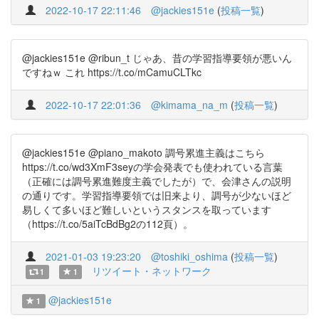
2022-10-17 22:11:46
@jackies151e
(
投稿一覧
)
@jackies151e @ribun_t じゃあ、昔の学習指導要領が悪いん
ですねｗ これ https://t.co/mCamuCLTkc
2022-10-17 22:01:36
@kimama_na_m
(
投稿一覧
)
@jackies151e @piano_makoto 調号累進主義はこちら
https://t.co/wd3XmF3seyの学会発表でも使われている言葉
（正確には調号累進難度主義でしたが）で、会津さんの説明
の通りです。学習指導要領では旧来より、調号が少ないほど
易しくて多いほど難しいというスタンスを取っています
（https://t.co/5aiTcBdBg2の112頁）。
2021-01-03 19:23:20
@toshiki_oshima
(
投稿一覧
)
リツイート・ネットワーク
1
1
@jackies151e
1