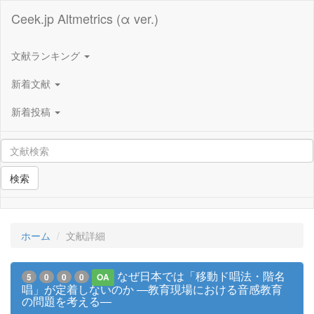
Ceek.jp Altmetrics (α ver.)
文献ランキング
新着文献
新着投稿
検索
ホーム
文献詳細
なぜ日本では「移動ド唱法・階名
5
0
0
0
OA
唱」が定着しないのか ―教育現場における音感教育
の問題を考える―