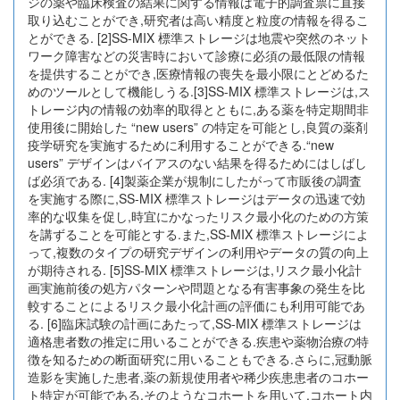
ジの薬や臨床検査の結果に関する情報は電子的調査票に直接
取り込むことができ,研究者は高い精度と粒度の情報を得るこ
とができる. [2]SS-MIX 標準ストレージは地震や突然のネット
ワーク障害などの災害時において診療に必須の最低限の情報
を提供することができ,医療情報の喪失を最小限にとどめるた
めのツールとして機能しうる.[3]SS-MIX 標準ストレージは,ス
トレージ内の情報の効率的取得とともに,ある薬を特定期間非
使用後に開始した “new users” の特定を可能とし,良質の薬剤
疫学研究を実施するために利用することができる.“new
users” デザインはバイアスのない結果を得るためにはしばし
ば必須である. [4]製薬企業が規制にしたがって市販後の調査
を実施する際に,SS-MIX 標準ストレージはデータの迅速で効
率的な収集を促し,時宜にかなったリスク最小化のための方策
を講ずることを可能とする.また,SS-MIX 標準ストレージによ
って,複数のタイプの研究デザインの利用やデータの質の向上
が期待される. [5]SS-MIX 標準ストレージは,リスク最小化計
画実施前後の処方パターンや問題となる有害事象の発生を比
較することによるリスク最小化計画の評価にも利用可能であ
る. [6]臨床試験の計画にあたって,SS-MIX 標準ストレージは
適格患者数の推定に用いることができる.疾患や薬物治療の特
徴を知るための断面研究に用いることもできる.さらに,冠動脈
造影を実施した患者,薬の新規使用者や稀少疾患患者のコホー
ト特定が可能である.そのようなコホートを用いて,コホート内