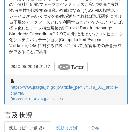
の症例対照研究,ファーマコゲノミックス研究,治療法の有効
性/有用性を比較する研究が可能になる. [7]SS-MIX 標準スト
レージは,将来いくつかの条件が満たされれば臨床研究におけ
る正規のデータソースとして利用することができる.たとえば,
標準化したデータ構造規格(例:Clinical Data Interchange
Standards Consortium(CDISC))の利活用,およびコンピュータ
化システムバリデーション(Computerized System
Validation,CSV)に関する取扱いについて,産官学での合意形成
ができること,である.
2023-05-20 16:21:17
Twitter
2 + 2
https://www.jstage.jst.go.jp/article/jjpe/18/1/18_65/_article/-
char/ja/
(
info:doi/10.3820/jjpe.18.65
)
言及状況
変動（ピーク前後）
変動（月別）
分布