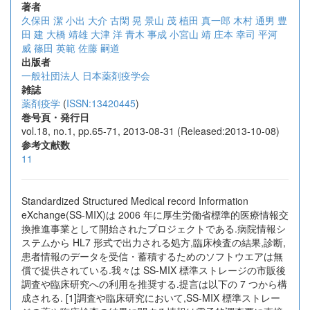
著者
久保田 潔
小出 大介
古閑 晃
景山 茂
植田 真一郎
木村 通男
豊
田 建
大橋 靖雄
大津 洋
青木 事成
小宮山 靖
庄本 幸司
平河
威
篠田 英範
佐藤 嗣道
出版者
一般社団法人 日本薬剤疫学会
雑誌
薬剤疫学
(
ISSN:13420445
)
巻号頁・発行日
vol.18, no.1, pp.65-71, 2013-08-31 (Released:2013-10-08)
参考文献数
11
Standardized Structured Medical record Information
eXchange(SS-MIX)は 2006 年に厚生労働省標準的医療情報交
換推進事業として開始されたプロジェクトである.病院情報シ
ステムから HL7 形式で出力される処方,臨床検査の結果,診断,
患者情報のデータを受信・蓄積するためのソフトウエアは無
償で提供されている.我々は SS-MIX 標準ストレージの市販後
調査や臨床研究への利用を推奨する.提言は以下の 7 つから構
成される. [1]調査や臨床研究において,SS-MIX 標準ストレー