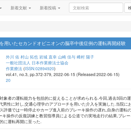
新着文献
新着投稿
を用いたセカンドオピニオンの脳卒中後症例の運転再開経験
外川 佑
村山 拓也
岩城 直幸
山崎 佳与
﨑村 陽子
一般社団法人 日本作業療法士協会
作業療法
(
ISSN:02894920
)
vol.41, no.3, pp.372-379, 2022-06-15 (Released:2022-06-15)
20
,対象者の運転能力を包括的に捉えることが求められる.今回,過去3回の
代男性に対し,交通心理学のアプローチを用いた介入を実施した.当院にお
ース評価では一時停止やカーブ進入前のブレーキ操作の遅れ,自身の運転
ーキ操作の反復訓練と教習指導員による公道での実地走行の結果,ブレー
的に運転再開に至った.