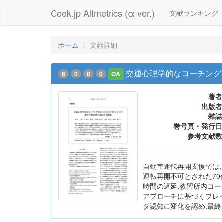
Ceek.jp Altmetrics (α ver.)
文献ランキング
ホーム
文献詳細
交通心理学的なコーチング
8
0
0
0
OA
著者
出版者
雑誌
巻号頁・発行日
参考文献数
自動車運転再開支援では
運転再開不可とされた70
時間の遅延,教習所内コ
アプローチに基づくブレ
タ認知に変化を認め,最終