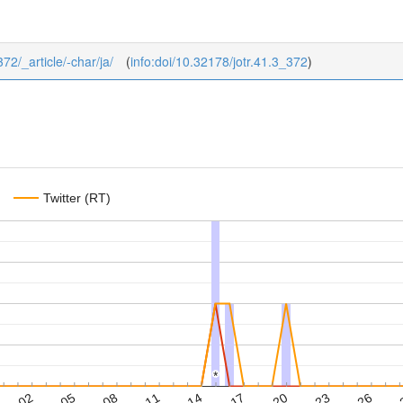
372/_article/-char/ja/
(
info:doi/10.32178/jotr.41.3_372
)
Twitter (RT)
*
*