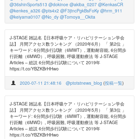
@36shinSports513
@dokinoe
@akiba_0207
@KenkasCR
@kenkes_a326
@pts4x2
@F3jtncPgkBsFoKy
@hrm_911
@keiyama0107
@No_dy
@Tomoya__Okita
J-STAGE 雑誌名【日本呼吸ケア・リハビリテーション学会
誌】 月間アクセス数ランキング （2020年6月） 「 第2位 」
キーワード: 6分間歩行試験（6MWT）, 運動耐容能, 6分間歩
行距離（6MWD）, 呼吸困難, 呼吸運動療法 等 J-STAGE
Articles – 総説 6分間歩行試験について 2019年
https://t.co/YBZKBrHHwo
2020-07-11 21:48:16
@ptotstnews_blog
(
投稿一覧
)
J-STAGE 雑誌名【日本呼吸ケア・リハビリテーション学会
誌】 月間アクセス数ランキング （2020年5月） 「 第3位 」
キーワード: 6分間歩行試験（6MWT）, 運動耐容能, 6分間歩
行距離（6MWD）, 呼吸困難, 呼吸運動療法 等 J-STAGE
Articles – 総説 6分間歩行試験について 2019年
https://t.co/YBZKBrHHwo