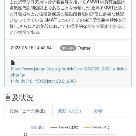
また携帯型呼気ガス分析装置等を用いて,6MWTの負荷強度は
嫌気性代謝閾値以上であることを示唆した.近年,6MWTは多く
の呼吸器および循環器疾患の運動耐容能の評価に必要な検査
となってきている.6MWTについて,その生理学意義や特性を理
解し,さらにどの施設においても標準的な方法で実施できるこ
とが大切である.
2023-08-15 14:42:54
Twitter
31 + 65
https://www.jstage.jst.go.jp/article/jsrcr/28/2/28_286/_article/-
char/ja/
(
info:doi/10.15032/jsrcr.28.2_286
)
言及状況
変動（ピーク前後）
変動（月別）
分布
合計
Twitter (通常)
Twitter (RT)
15