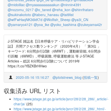
@midolilac
@myaaaaaaaaaakun
@ninnin4391
@nozomu_0217
@o_taned
@reha_kon
@shinrihataro
@sukinakototo
@taberu_hanasu
@tai9list
@wfFwHaqNK36kK7d
@Wolfish_Sheep
@ya3i_CN
@yamaryo4121
@yoa_ike
@yoko_kashima
@zukeyama42r
J-STAGE 雑誌名【日本呼吸ケア・リハビリテーション学会
誌】 月間アクセス数ランキング （2020年4月） 「 第3位 」
キーワード: 6分間歩行試験（6MWT）, 運動耐容能, 6分間歩
行距離（6MWD）, 呼吸困難, 呼吸運動療法 等 J-STAGE
Articles – 総説 6分間歩行試験について 2019年
https://t.co/YBZKBrHHwo
2020-05-16 15:16:27
@ptotstnews_blog
(
投稿一覧
)
収集済み URL リスト
https://www.jstage.jst.go.jp/article/jsrcr/28/2/28_286/_article/-
char/ja/
(25)
https://www.jstage.jst.go.jp/article/jsrcr/28/2/28_286/_html/-