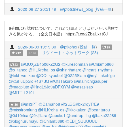
2020-06-27 20:51:49
@ptotstnews_blog
(
投稿一覧
)
6分間歩行試験について、これだけ読んどけばだいたい理解で
きる気がする。（全文日本語） https://t.co/2ZbaUx1tCJ
2020-06-09 19:19:30
@ptkohei
(
投稿一覧
)
25
リツイート・ネットワーク (23)
212
0.139
@QUXjZB4b06kZzG2
@kuresonman
@Chiam5860
23
@o_taned
@HLKreha_os
@shinrihataro
@heart_rhythms
@toki_wo_koe
@QQ_kyuubei
@0225Slam
@myi_takehigo
@xGFuUpSloR4B7BQ
@GtsTakuro
@mainichigasuper
@macpluto
@HnqL5Jq9aDPXtYM
@yasasisao
@MITTI12101
@mii3PT
@Damaho8
@2LGGKbx2rqyTrE9
36
@missfromlung
@HLKreha_os
@kkokaken
@beantarou
@0410rica
@9kijitara
@abokc1
@androp_ing
@baka22289
@blognurumayu
@Chiam5860
@EBI_SUUUUUU
@endress_peace
@gs_be
@htabbetej29
@masack84