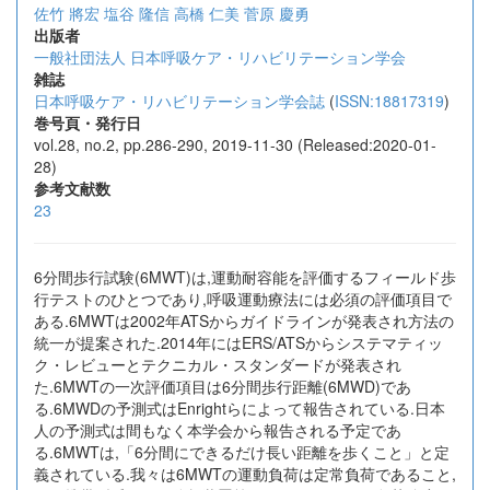
佐竹 將宏
塩谷 隆信
高橋 仁美
菅原 慶勇
出版者
一般社団法人 日本呼吸ケア・リハビリテーション学会
雑誌
日本呼吸ケア・リハビリテーション学会誌
(
ISSN:18817319
)
巻号頁・発行日
vol.28, no.2, pp.286-290, 2019-11-30 (Released:2020-01-
28)
参考文献数
23
6分間歩行試験(6MWT)は,運動耐容能を評価するフィールド歩
行テストのひとつであり,呼吸運動療法には必須の評価項目で
ある.6MWTは2002年ATSからガイドラインが発表され方法の
統一が提案された.2014年にはERS/ATSからシステマティッ
ク・レビューとテクニカル・スタンダードが発表され
た.6MWTの一次評価項目は6分間歩行距離(6MWD)であ
る.6MWDの予測式はEnrightらによって報告されている.日本
人の予測式は間もなく本学会から報告される予定であ
る.6MWTは,「6分間にできるだけ長い距離を歩くこと」と定
義されている.我々は6MWTの運動負荷は定常負荷であること,