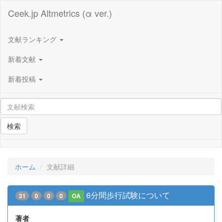
Ceek.jp Altmetrics (α ver.)
文献ランキング
新着文献
新着投稿
検索
ホーム
文献詳細
6分間歩行試験について
31
0
0
0
OA
著者