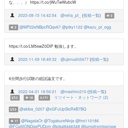
な、、、） https://t.co/jWuTwWubcW
2023-08-15 14:42:54
@reha_pt_
(
投稿一覧
)
3
@MP22eNBpcRQqv67
@ptky1122
@kazu_pt_egg
3
https://t.co/LM5swZ0DIP 勉強します。
2022-11-09 18:49:32
@ujimushi3477
(
投稿一覧
)
6分間歩行試験の総説論文です。
2022-04-01 18:56:21
@maehiro210
(
投稿一覧
)
リツイート・ネットワーク (2)
2
18
0.171
@akiba_0207
@xGFuUpSloR4B7BQ
2
@NagataOr
@TogakureNinja
@hrs110186
17
@FCq5IONDgePUDcm
@pts48446348
@jumpfromtoprope