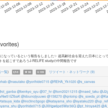
2023-12-24
2023-12-27
2023-12
-12-03
2
2023-12-06
2023-12-09
2023-12-12
2023-12-15
2023-12-18
2023-12-21
vorites)
態になっているという報告をしました✨ 超高齢社会を迎えた日本にとっ
こすであろうJ-RELIFE studyの中間報告です
稿一覧
)
リツイート・ネットワーク (9)
9
90
0.109
ehab
@nasutako
@yorihide0715
@REHA_Yk1020
@s_canvas
ot_ganba
@benkyo_syu
@37_hr
@tom20211215
@maed_taku
@J2
vNw51lZfbaK
@idounojiyuuwo
@158270
@qnioinp
@s_soeda_pt
@Ka
tatsuya_kida
@ino3ino3gogo
@katayama_sho
@syataku220
@up_re
oyama_shu
@yorihide0715
@JXHgw6pe5Wsr36Q
@pt_hiroya425
@A_