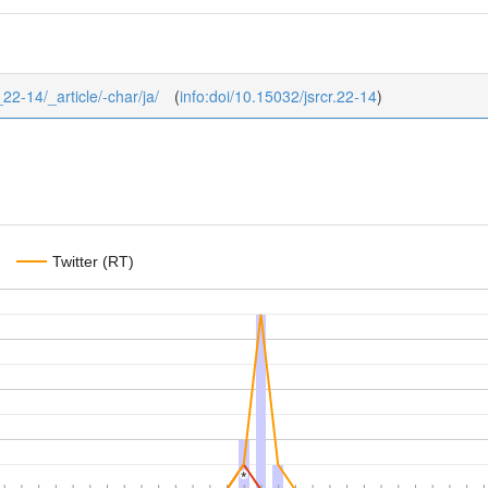
_22-14/_article/-char/ja/
(
info:doi/10.15032/jsrcr.22-14
)
Twitter (RT)
*
*