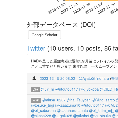
0
2023-11-24
2023-11-27
2023-11-30
2023
2023-11-18
2023-11-21
外部データベース (DOI)
Google Scholar
Twitter
(10 users, 10 posts, 86 fa
HADを呈した重症患者は退院3か月後にフレイル状
ことは重要だと思います 来年以降、一大ムーブメントを起
2023-12-15 20:08:02
@AyatoShinohara
(
投
@37_hr
@utouto0117
@k_yokoba
@CIED_R
9
@akiba_0207
@ha_Tsuyoshi
@Yuto_sarco
@
84
@tosuke_tngi
@kaaazuma10
@utouto0117
@cMJ2
@pt_sobereha
@sadaharuhanata
@pj_jdttm_mj_
@
@akasa228
@k_gaku25
@ptkohei
@sh_otsuka
@t