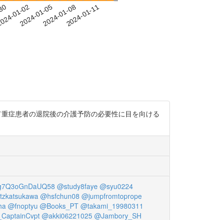
-30
024-01-02
2024-01-05
2024-01-08
2024-01-11
て重症患者の退院後の介護予防の必要性に目を向ける
g7Q3oGnDaUQ58
@study8faye
@syu0224
tzkatsukawa
@hsfchun08
@jumpfromtoprope
ha
@fnoptyu
@Books_PT
@takami_19980311
CaptainCvpt
@akki06221025
@Jambory_SH