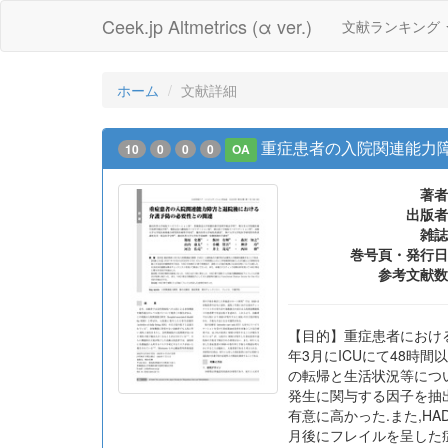
Ceek.jp Altmetrics (α ver.)
文献ランキング
ホーム
文献詳細
重症患者の入院関連能力
10
0
0
0
OA
著者
出版者
雑誌
巻号頁・発行日
参考文献数
【目的】重症患者における
年3月にICUにて48時
の転帰と生活状況等につ
発生に関与する因子を抽出
有意に高かった.また,HAD発
月後にフレイルを呈した