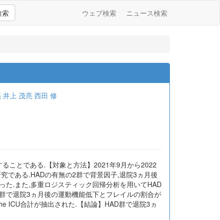
検索
ウェブ検索
ニュース検索
亮
井上 茂亮
西田 修
ことである.【対象と方法】2021年9月から2022
究である.HADの有無の2群で背景因子,退院3ヵ月後
た.また,多重ロジスティック回帰分析を用いてHAD
AD群で退院3ヵ月後の運動機能低下とフレイルの割合が
or the ICU合計が抽出された.【結論】HAD群で退院3ヵ