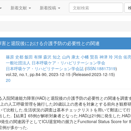
新着文献
新着投稿
障害と退院後における介護予防の必要性との関連
篠原 史都
飯田 有輝
森沢 知之
山内 康太
小幡 賢吾
神津 玲
河合 佑
一般社団法人 日本呼吸ケア・リハビリテーション学会
日本呼吸ケア・リハビリテーション学会誌
(
ISSN:18817319
)
vol.32, no.1, pp.84-90, 2023-12-15 (Released:2023-12-15)
20
入院関連能力障害(HAD)と退院後の介護予防の必要性との関連を調査する
間以上の人工呼吸管理を施行した20歳以上の患者を対象とする前向き観察研
いて比較した.生活状況の調査は基本チェックリストを用いて郵送にて行っ
した.【結果】65例が解析対象者となった.HADは21例に発生した.H
生の関連因子としてICU退室時の握力とFunctional Status Score f
症例が多かった.