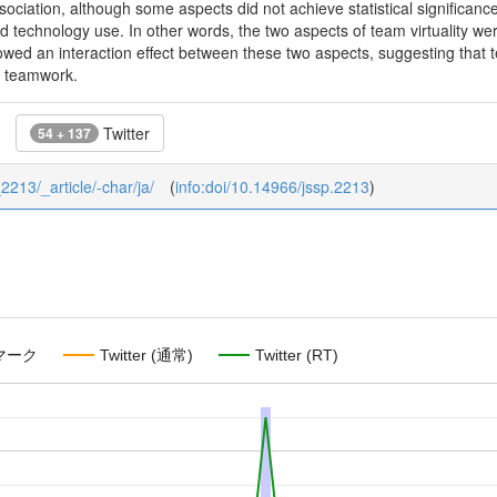
association, although some aspects did not achieve statistical significan
 technology use. In other words, the two aspects of team virtuality were
wed an interaction effect between these two aspects, suggesting that 
n teamwork.
Twitter
54 + 137
_2213/_article/-char/ja/
(
info:doi/10.14966/jssp.2213
)
マーク
Twitter (通常)
Twitter (RT)