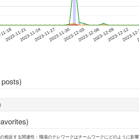
*
*
2023-12-09
2023-12-12
2023-12
-11-18
2
2023-11-21
2023-11-24
2023-11-27
2023-11-30
2023-12-03
2023-12-06
 posts)
)
avorites)
反する関連性：職場のテレワークはチームワークにどのように影響するか 社