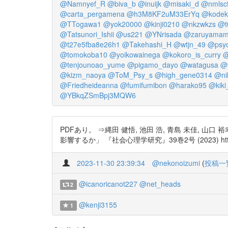
@Namnyef_R
@biva_b
@inuijk
@misaki_d
@nmlsc
@carta_pergamena
@h3M8KF2uM33ErYq
@kodeki
@TTogawa1
@yok20000
@kinji0210
@nkzwkzs
@t
@Tatsunori_Ishii
@us221
@YNrisada
@zaruyamam
@t27e5fba8e26h1
@Takehashi_H
@wtjn_49
@psy
@tomokoba10
@yoikowainega
@kokoro_is_curry
@
@tenjounoao_yume
@pigamo_dayo
@watagusa
@y
@kizm_naoya
@ToM_Psy_s
@high_gene0314
@ni
@Friedheideanna
@fumifumibon
@harako95
@kiki
@YBkqZSmBpj3MQW6
PDFあり。 ⇒縄田 健悟, 池田 浩, 青島 未佳
影響するか」 『社会心理学研究』39巻2号 (2023) https://
2023-11-30 23:39:34
@nekonoizumi
(
投稿一
@icanoricanot227
@net_heads
2
@kenji3155
1