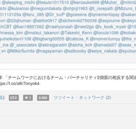
t
@sleeping_michi
@tesuto1017510
@kerosuke999
@Muhei_
@miimi
chi
@kuloetosi
@megumitakata
@ohjinji1983
@t_rarepath
@Mizuno_
01112125a
@teru_385
@Dr_lucP
@goeeens
@qmementopsy
@saka
ori
@22qhuman
@akiho0917
@alchemi42750036
@asyoume
@okeyc
chCBT
@ban18857062
@nashyonash
@neet2go
@v_kook_myair
@19
massa_kim
@matsui_takanori
@Takeshi_Kenn
@toculo1096
@kobak
uheikotani1108
@bigbang00555
@caboss_K
@momentumyy
@the_
l_ina
@_associates
@akiraigarashi
@aloha_koh
@amadai07
@asas_m
_vn
@MikioSumita
@nagayaman
@saltcooky
@seiya_nakata
@syutoy
, 山口 裕幸 「チームワークにおけるチーム・バーチャリティ2側面の相反
t.co/s8r7onyok4
覧
)
リツイート・ネットワーク (2)
2
1
0.000