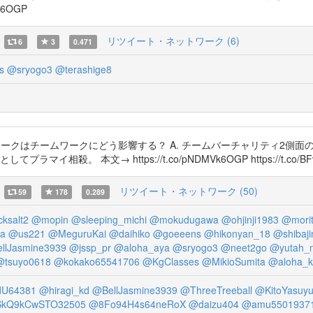
k6OGP
リツイート・ネットワーク (6)
6
3
0.471
s
@sryogo3
@terashige8
ークはチームワークにどう影響する？ A. チームバーチャリティ2側面の
殺。 本文→ https://t.co/pNDMVk6OGP https://t.co/BFv3
リツイート・ネットワーク (50)
59
178
0.289
cksalt2
@mopin
@sleeping_michi
@mokudugawa
@ohjinji1983
@mori
a
@us221
@MeguruKai
@daihiko
@goeeens
@hikonyan_18
@shibaj
llJasmine3939
@jssp_pr
@aloha_aya
@sryogo3
@neet2go
@yutah_n
@tsuyo0618
@kokako65541706
@KgClasses
@MikioSumita
@aloha_k
U64381
@hiragi_kd
@BellJasmine3939
@ThreeTreeball
@KitoYasuyu
kQ9kCwSTO32505
@8Fo94H4s64neRoX
@daizu404
@amu5501937