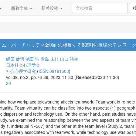
新着文献
新着投稿
ーム・バーチャリティ2側面の相反する関連性:職場のテレワー
縄田 健悟
池田 浩
青島 未佳
山口 裕幸
日本社会心理学会
社会心理学研究
(
ISSN:09161503
)
vol.39, no.2, pp.76-86, 2023-11-30 (Released:2023-11-30)
30
ine how workplace teleworking affects teamwork. Teamwork in remote s
rtuality. Team virtuality can be classified into two aspects: (1) geogra
c dispersion and technology use. On the other hand, past studies have
study, we examined the relationship between the two aspects of team vi
Study 1, individual N=567) and the other at the team level (Study 2, team
s negatively associated with teamwork, while technology use was posi