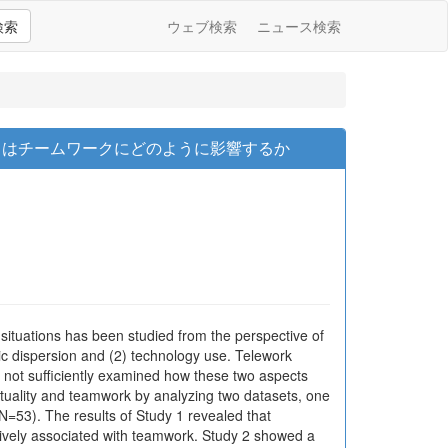
検索
ウェブ検索
ニュース検索
クはチームワークにどのように影響するか
ituations has been studied from the perspective of
phic dispersion and (2) technology use. Telework
 not sufficiently examined how these two aspects
rtuality and teamwork by analyzing two datasets, one
 N=53). The results of Study 1 revealed that
tively associated with teamwork. Study 2 showed a