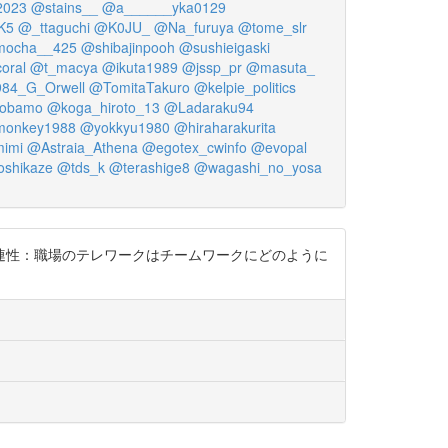
2023
@stains__
@a______yka0129
K5
@_ttaguchi
@K0JU_
@Na_furuya
@tome_slr
mocha__425
@shibajinpooh
@sushieigaski
oral
@t_macya
@ikuta1989
@jssp_pr
@masuta_
84_G_Orwell
@TomitaTakuro
@kelpie_politics
obamo
@koga_hiroto_13
@Ladaraku94
monkey1988
@yokkyu1980
@hiraharakurita
imi
@Astraia_Athena
@egotex_cwinfo
@evopal
oshikaze
@tds_k
@terashige8
@wagashi_no_yosa
する関連性：職場のテレワークはチームワークにどのように