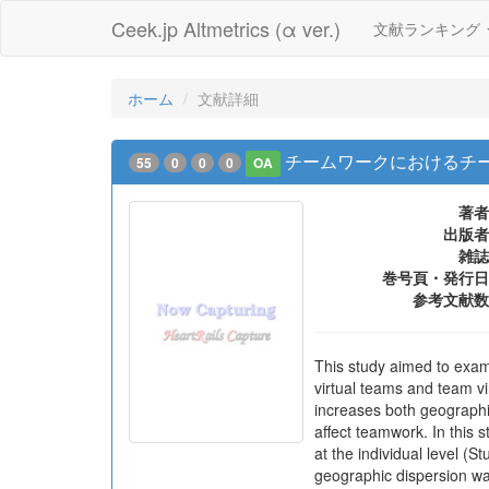
Ceek.jp Altmetrics (α ver.)
文献ランキング
ホーム
文献詳細
チームワークにおけるチ
55
0
0
0
OA
著者
出版者
雑誌
巻号頁・発行日
参考文献数
This study aimed to exam
virtual teams and team vi
increases both geographi
affect teamwork. In this 
at the individual level (
geographic dispersion wa