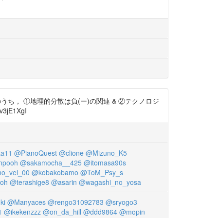
うち， ①地理的分散は負(ー)の関連 & ②テクノロジ
jE1XgI
ta11
@PianoQuest
@clione
@Mizuno_K5
inpooh
@sakamocha__425
@itomasa90s
o_vel_00
@kobakobamo
@ToM_Psy_s
oh
@terashige8
@asarin
@wagashi_no_yosa
ki
@Manyaces
@rengo31092783
@sryogo3
1
@ikekenzzz
@on_da_hill
@ddd9864
@mopin