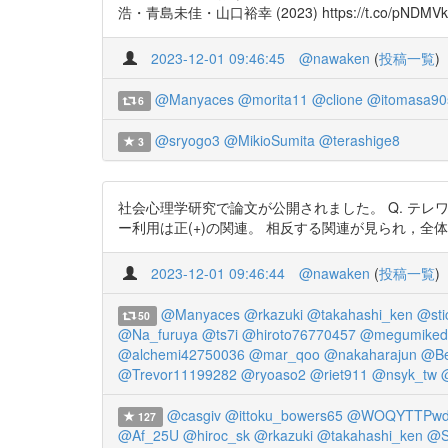
浩・青島未佳・山口裕幸 (2023) https://t.co/pNDMV
2023-12-01 09:46:45
@nawaken
(
投稿一覧
)
@Manyaces
@morita11
@clione
@itomasa90
6
@sryogo3
@MikioSumita
@terashige8
3
社会心理学研究で論文が公開されました。 Q. テレワ
ー利用は正(+)の関連。 相反する関連が見られ，全体としてプラマイ相
2023-12-01 09:46:44
@nawaken
(
投稿一覧
)
@Manyaces
@rkazuki
@takahashi_ken
@sti
50
@Na_furuya
@ts7i
@hiroto76770457
@megumiked
@alchemi42750036
@mar_qoo
@nakaharajun
@Be
@Trevor11199282
@ryoaso2
@riet911
@nsyk_tw
@casgiv
@ittoku_bowers65
@WOQYTTPwd
127
@Af_25U
@hiroc_sk
@rkazuki
@takahashi_ken
@S