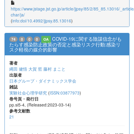
https://www.jstage.jst.go.jp/article/jjpsy/85/2/85_85.13016/_article
char/ja/
(
info:doi/10.4992/jjpsy.85.13016
)
COVID-19に関する陰謀信念がも
74
0
0
0
OA
たらす感染防止政策の否定と感染リスク行動:感染リ
スク軽視の媒介的影響
著者
縄田 健悟
大賀 哲
藤村 まこと
出版者
日本グループ・ダイナミックス学会
雑誌
実験社会心理学研究
(
ISSN:03877973
)
巻号頁・発行日
pp.si5-4, (Released:2023-03-14)
参考文献数
21