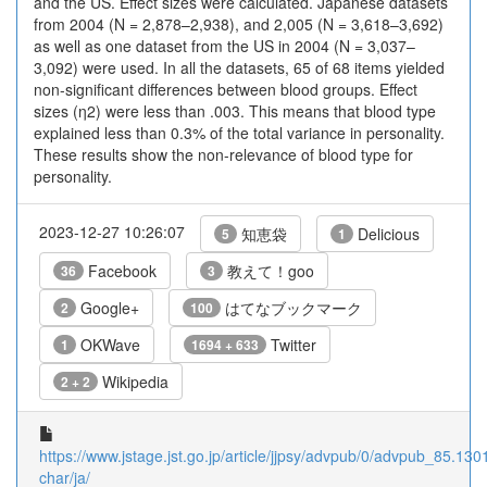
and the US. Effect sizes were calculated. Japanese datasets
from 2004 (N = 2,878–2,938), and 2,005 (N = 3,618–3,692)
as well as one dataset from the US in 2004 (N = 3,037–
3,092) were used. In all the datasets, 65 of 68 items yielded
non-significant differences between blood groups. Effect
sizes (η2) were less than .003. This means that blood type
explained less than 0.3% of the total variance in personality.
These results show the non-relevance of blood type for
personality.
2023-12-27 10:26:07
知恵袋
Delicious
5
1
Facebook
教えて！goo
36
3
Google+
はてなブックマーク
2
100
OKWave
Twitter
1
1694 + 633
Wikipedia
2 + 2
https://www.jstage.jst.go.jp/article/jjpsy/advpub/0/advpub_85.1301
char/ja/