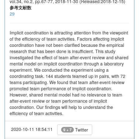
vol.34, no.2, pp.67-77, 2018-11-30 (Released:2018-12-15)
参考文献数
29
Implicit coordination is attracting attention from the viewpoint
of the efficiency of team activities. Factors affecting implicit
coordination have not been clarified because the empirical
research that has been done is insufficient. This study
investigated the effect of team after-event review and shared
mental model on implicit coordination through a laboratory
experiment. We conducted the experiment using a
coordinating task. 144 students teamed up in pairs, with 72
teams participating. We found that team after-event review
promoted team performance of implicit coordination.
However, shared mental model had no relevance to team
after-event review or team performance of implicit
coordination. Our findings will help to understand the
efficiency of team activities.
2020-10-11 18:54:11
Twitter
9 + 7