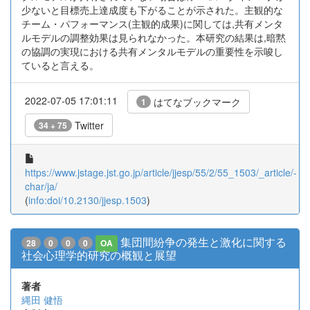
少ないと目標売上達成度も下がることが示された。主観的な
チーム・パフォーマンス(主観的成果)に関しては,共有メンタ
ルモデルの調整効果は見られなかった。本研究の結果は,暗黙
の協調の実現における共有メンタルモデルの重要性を示唆し
ていると言える。
2022-07-05 17:01:11
はてなブックマーク
1
Twitter
34 + 75
https://www.jstage.jst.go.jp/article/jjesp/55/2/55_1503/_article/-
char/ja/
(
info:doi/10.2130/jjesp.1503
)
集団間紛争の発生と激化に関する
28
0
0
0
OA
社会心理学的研究の概観と展望
著者
縄田 健悟