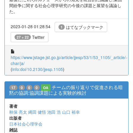
間紛争に関する社会心理学研究の今後の課題と展望を議論し
た。
2023-01-28 01:28:54
はてなブックマーク
1
Twitter
27 + 22
https://www.jstage.jst.go.jp/article/jjesp/53/1/53_1105/_article/-
char/ja/
(
info:doi/10.2130/jjesp.1105
)
チームの振り返りで促進される暗
17
0
0
0
OA
黙の協調:協調課題による実験的検討
著者
秋保 亮太
縄田 健悟
池田 浩
山口 裕幸
出版者
日本社会心理学会
雑誌