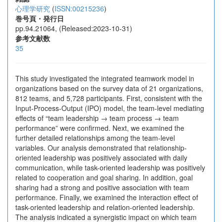
心理学研究
(
ISSN:00215236
)
巻号頁・発行日
pp.94.21064, (Released:2023-10-31)
参考文献数
35
This study investigated the integrated teamwork model in
organizations based on the survey data of 21 organizations,
812 teams, and 5,728 participants. First, consistent with the
Input-Process-Output (IPO) model, the team-level mediating
effects of “team leadership → team process → team
performance” were confirmed. Next, we examined the
further detailed relationships among the team-level
variables. Our analysis demonstrated that relationship-
oriented leadership was positively associated with daily
communication, while task-oriented leadership was positively
related to cooperation and goal sharing. In addition, goal
sharing had a strong and positive association with team
performance. Finally, we examined the interaction effect of
task-oriented leadership and relation-oriented leadership.
The analysis indicated a synergistic impact on which team