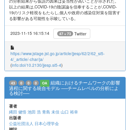
の分析結果から仮説の因果は妥当性が高いことが示された。
以上の結果は,COVID-19の陰謀論を信奉することが,COVID-
19のリスク軽視をもたらし,個人や政府の感染症対策を阻害す
る影響がある可能性を示唆している。
2023-11-15 16:15:14
Twitter
47 + 73
https://www.jstage.jst.go.jp/article/jjesp/62/2/62_si5-
4/_article/-char/ja/
(
info:doi/10.2130/jjesp.si5-4
)
組織におけるチームワークの影響
43
0
0
0
OA
過程に関する統合モデル ──チームレベルの分析によ
る検討──
著者
縄田 健悟
池田 浩
青島 未佳
山口 裕幸
出版者
公益社団法人 日本心理学会
雑誌