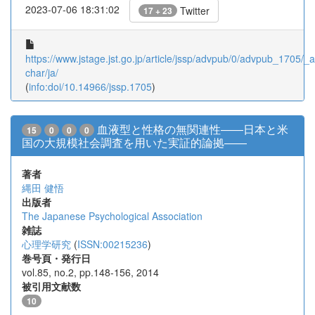
2023-07-06 18:31:02
Twitter
17 + 23
https://www.jstage.jst.go.jp/article/jssp/advpub/0/advpub_1705/_ar
char/ja/
(
info:doi/10.14966/jssp.1705
)
血液型と性格の無関連性――日本と米
15
0
0
0
国の大規模社会調査を用いた実証的論拠――
著者
縄田 健悟
出版者
The Japanese Psychological Association
雑誌
心理学研究
(
ISSN:00215236
)
巻号頁・発行日
vol.85, no.2, pp.148-156, 2014
被引用文献数
10