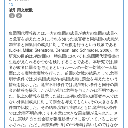
13
被引用文献数
3
2
集団間代理報復とは,一方の集団の成員が他方の集団の成員へ
と危害を加えたときに,それを知った被害者と同集団の成員が,
加害者と同集団の成員に対して報復を行うという現象である
(Lickel, Millar, Stenstrom, Denson, and Schmader, 2006)。本
研究の目的は,初対面の一時集団においても,集団間代理報復の
生起が見られるか否かを検討することである。本研究では,勝
者が敗者に罰金を与えるというルールの一対一対戦ゲーム場
面による実験室実験を行った。前回の対戦の結果として,危害
明示条件では,外集団成員が内集団成員に罰金を与えたという
情報を提示した。危害不明条件では,危害明示条件と同様の罰
金の情報を提示したが,誰が誰に危害を与えたかは不明であっ
た。以上の情報を提示した後に,当初の危害の加害者本人では
ない外集団成員に対して罰金を与えてもらい,その大きさを条
件間で比較した。その結果,実験1,実験2ともに,危害明示条件
では,危害不明条件よりも有意に大きな罰金額が見られた。さ
らに,実験2では,罰金額が報復動機づけに基づいていることが
示された。ただし,報復動機づけの平均値は高いものではなか