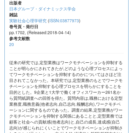
出版者
日本グループ・ダイナミックス学会
雑誌
実験社会心理学研究
(
ISSN:03877973
)
巻号頁・発行日
pp.1702, (Released:2018-04-14)
参考文献数
20
従来の研究では,定型業務はワークモチベーションを抑制する
ことが明らかにされてきたが,どのような心理プロセスによっ
てワークモチベーションを抑制するのかについてはさほど注
目されてこなかった。本研究では,定型業務のもとでワークモ
チベーションを抑制する心理プロセスを明らかにすることを
目的とした。9企業と1大学で働くオフィスワーカー261名か
ら質問紙調査への回答を得た。質問内容は,職務における定型
業務度,職務意義(他者志向,自己志向,報酬志向),ワークモチベ
ーションに関するものであった。調査の結果,定型業務がワー
クモチベーションを抑制する関係にあることと,定型業務では
顧客と社会への貢献感(他者志向)と,自己の成長,達成感(自己
志向)が感じられにくいことでワークモチベーションが抑制さ