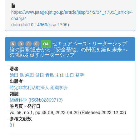
https://www.jstage.jst.go.jp/article/jssp/34/2/34_1705/_article/-
char/ja/
(
info:doi/10.14966/jssp.1705
)
セキュアベース・リーダーシップ
6
0
0
0
OA
論の展開:過去から「安全基地」の関係を築き,未来へ
の挑戦を促すリーダーシップ
著者
池田 浩
縄田 健悟
青島 未佳
山口 裕幸
出版者
特定非営利活動法人 組織学会
雑誌
組織科学
(
ISSN:02869713
)
巻号頁・発行日
vol.56, no.1, pp.49-59, 2022-09-20 (Released:2022-12-02)
参考文献数
31