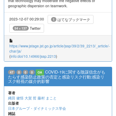
that technology may moderate the negative effects of
geographic dispersion on teamwork.
2023-12-07 00:29:00
はてなブックマーク
1
Twitter
54 + 137
https://www.jstage.jst.go.jp/article/jssp/39/2/39_2213/_article/-
char/ja/
(
info:doi/10.14966/jssp.2213
)
COVID-19に関する陰謀信念がも
47
0
0
0
OA
たらす感染防止政策の否定と感染リスク行動:感染リ
スク軽視の媒介的影響
著者
縄田 健悟
大賀 哲
藤村 まこと
出版者
日本グループ・ダイナミックス学会
雑誌