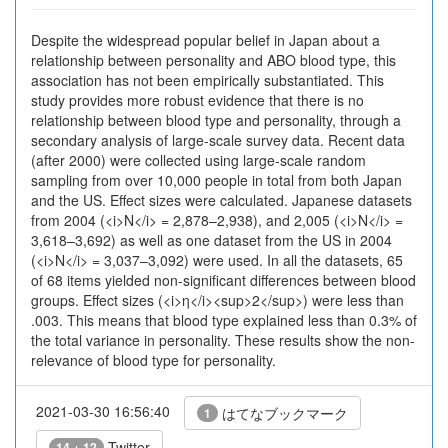
Despite the widespread popular belief in Japan about a
relationship between personality and ABO blood type, this
association has not been empirically substantiated. This
study provides more robust evidence that there is no
relationship between blood type and personality, through a
secondary analysis of large-scale survey data. Recent data
(after 2000) were collected using large-scale random
sampling from over 10,000 people in total from both Japan
and the US. Effect sizes were calculated. Japanese datasets
from 2004 (<i>N</i> = 2,878–2,938), and 2,005 (<i>N</i> =
3,618–3,692) as well as one dataset from the US in 2004
(<i>N</i> = 3,037–3,092) were used. In all the datasets, 65
of 68 items yielded non-significant differences between blood
groups. Effect sizes (<i>η</i><sup>2</sup>) were less than
.003. This means that blood type explained less than 0.3% of
the total variance in personality. These results show the non-
relevance of blood type for personality.
2021-03-30 16:56:40
はてなブックマーク
1
Twitter
14 + 12