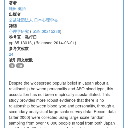
著者
縄田 健悟
出版者
公益社団法人 日本心理学会
雑誌
心理学研究
(
ISSN:00215236
)
巻号頁・発行日
pp.85.13016, (Released:2014-06-01)
参考文献数
24
被引用文献数
9
10
Despite the widespread popular belief in Japan about a
relationship between personality and ABO blood type, this
association has not been empirically substantiated. This
study provides more robust evidence that there is no
relationship between blood type and personality, through a
secondary analysis of large-scale survey data. Recent data
(after 2000) were collected using large-scale random
sampling from over 10,000 people in total from both Japan