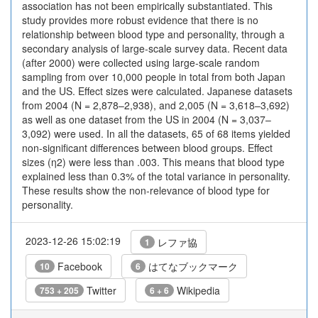
association has not been empirically substantiated. This
study provides more robust evidence that there is no
relationship between blood type and personality, through a
secondary analysis of large-scale survey data. Recent data
(after 2000) were collected using large-scale random
sampling from over 10,000 people in total from both Japan
and the US. Effect sizes were calculated. Japanese datasets
from 2004 (N = 2,878–2,938), and 2,005 (N = 3,618–3,692)
as well as one dataset from the US in 2004 (N = 3,037–
3,092) were used. In all the datasets, 65 of 68 items yielded
non-significant differences between blood groups. Effect
sizes (η2) were less than .003. This means that blood type
explained less than 0.3% of the total variance in personality.
These results show the non-relevance of blood type for
personality.
2023-12-26 15:02:19
レファ協
1
Facebook
はてなブックマーク
10
6
Twitter
Wikipedia
753 + 205
6 + 6