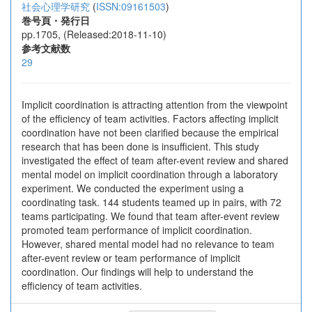
社会心理学研究
(
ISSN:09161503
)
巻号頁・発行日
pp.1705, (Released:2018-11-10)
参考文献数
29
Implicit coordination is attracting attention from the viewpoint
of the efficiency of team activities. Factors affecting implicit
coordination have not been clarified because the empirical
research that has been done is insufficient. This study
investigated the effect of team after-event review and shared
mental model on implicit coordination through a laboratory
experiment. We conducted the experiment using a
coordinating task. 144 students teamed up in pairs, with 72
teams participating. We found that team after-event review
promoted team performance of implicit coordination.
However, shared mental model had no relevance to team
after-event review or team performance of implicit
coordination. Our findings will help to understand the
efficiency of team activities.