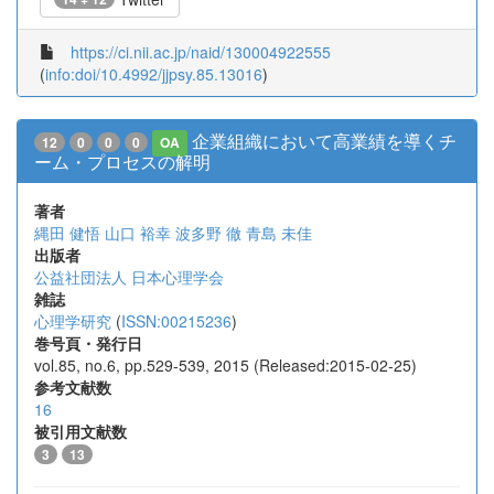
https://ci.nii.ac.jp/naid/130004922555
(
info:doi/10.4992/jjpsy.85.13016
)
企業組織において高業績を導くチ
12
0
0
0
OA
ーム・プロセスの解明
著者
縄田 健悟
山口 裕幸
波多野 徹
青島 未佳
出版者
公益社団法人 日本心理学会
雑誌
心理学研究
(
ISSN:00215236
)
巻号頁・発行日
vol.85, no.6, pp.529-539, 2015 (Released:2015-02-25)
参考文献数
16
被引用文献数
3
13