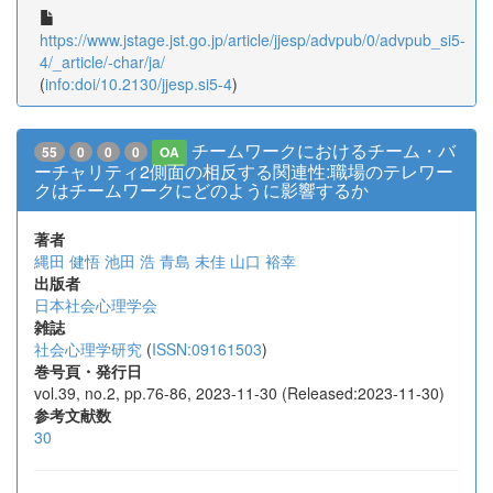
https://www.jstage.jst.go.jp/article/jjesp/advpub/0/advpub_si5-
4/_article/-char/ja/
(
info:doi/10.2130/jjesp.si5-4
)
チームワークにおけるチーム・バ
55
0
0
0
OA
ーチャリティ2側面の相反する関連性:職場のテレワー
クはチームワークにどのように影響するか
著者
縄田 健悟
池田 浩
青島 未佳
山口 裕幸
出版者
日本社会心理学会
雑誌
社会心理学研究
(
ISSN:09161503
)
巻号頁・発行日
vol.39, no.2, pp.76-86, 2023-11-30 (Released:2023-11-30)
参考文献数
30