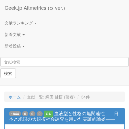
Ceek.jp Altmetrics (α ver.)
文献ランキング
新着文献
新着投稿
検索
ホーム
文献一覧: 縄田 健悟 (著者)
34件
血液型と性格の無関連性――日
1844
0
0
0
OA
本と米国の大規模社会調査を用いた実証的論拠――