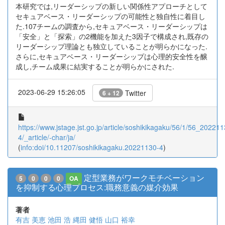
本研究では,リーダーシップの新しい関係性アプローチとして
セキュアベース・リーダーシップの可能性と独自性に着目し
た.107チームの調査から,セキュアベース・リーダーシップは
「安全」と「探索」の2機能を加えた3因子で構成され,既存の
リーダーシップ理論とも独立していることが明らかになった.
さらに,セキュアベース・リーダーシップは心理的安全性を醸
成し,チーム成果に結実することが明らかにされた.
2023-06-29 15:26:05
Twitter
6 + 12
https://www.jstage.jst.go.jp/article/soshikikagaku/56/1/56_202211
4/_article/-char/ja/
(
info:doi/10.11207/soshikikagaku.20221130-4
)
定型業務がワークモチベーション
5
0
0
0
OA
を抑制する心理プロセス:職務意義の媒介効果
著者
有吉 美恵
池田 浩
縄田 健悟
山口 裕幸