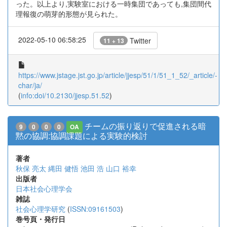
った。以上より,実験室における一時集団であっても,集団間代
理報復の萌芽的形態が見られた。
2022-05-10 06:58:25
Twitter
11 + 13
https://www.jstage.jst.go.jp/article/jjesp/51/1/51_1_52/_article/-
char/ja/
(
info:doi/10.2130/jjesp.51.52
)
チームの振り返りで促進される暗
9
0
0
0
OA
黙の協調:協調課題による実験的検討
著者
秋保 亮太
縄田 健悟
池田 浩
山口 裕幸
出版者
日本社会心理学会
雑誌
社会心理学研究
(
ISSN:09161503
)
巻号頁・発行日