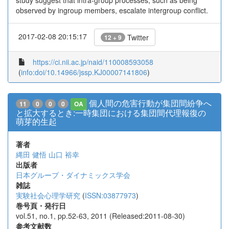
study suggest that intra-group processes, such as being
observed by ingroup members, escalate intergroup conflict.
2017-02-08 20:15:17
Twitter
12 + 9
https://ci.nii.ac.jp/naid/110008593058
(
info:doi/10.14966/jssp.KJ00007141806
)
個人間の危害行動が集団間紛争へ
11
0
0
0
OA
と拡大するとき:一時集団における集団間代理報復の
萌芽的生起
著者
縄田 健悟
山口 裕幸
出版者
日本グループ・ダイナミックス学会
雑誌
実験社会心理学研究
(
ISSN:03877973
)
巻号頁・発行日
vol.51, no.1, pp.52-63, 2011 (Released:2011-08-30)
参考文献数