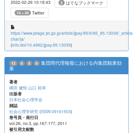
2022-02-26 10:18:43
はてなブックマーク
2
Twitter
10 + 26
https://www.jstage.jst.go.jp/article/jjpsy/85/6/85_85.13039/_article
char/ja/
(
info:doi/10.4992/jjpsy.85.13039
)
集団間代理報復における内集団観衆効
12
0
0
0
果
著者
縄田 健悟
山口 裕幸
出版者
日本社会心理学会
雑誌
社会心理学研究
(
ISSN:09161503
)
巻号頁・発行日
vol.26, no.3, pp.167-177, 2011
被引用文献数