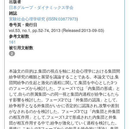
出版者
日本グループ・ダイナミックス学会
雑誌
実験社会心理学研究
(
ISSN:03877973
)
巻号頁・発行日
vol.53, no.1, pp.52-74, 2013 (Released:2013-09-03)
参考文献数
161
被引用文献数
2
本論文の目的は,集団の視点を軸に,社会心理学における集団間
紛争研究の概観と展望を議論することである。本論文では,集
団間紛争の生起と激化の過程に関して,集団を中心とした3つ
のフェーズから検討した。フェーズ1では「内集団の形成」と
して,自らの所属集団への同一視と集団内過程が紛争にもたら
す影響を検討した。フェーズ2では「外集団の認識」として,
紛争相手となる外集団がいかに否定的に認識され,攻撃や差別
がなされるのかを検討した。フェーズ3では「内集団と外集団
の相互作用」として,フェーズ1,2で形成された内集団と外集
団が相互作用する中で,紛争が激化していく過程を検討した。
最後に,これらの3フェーズからの知見を統合的に議論し,集団