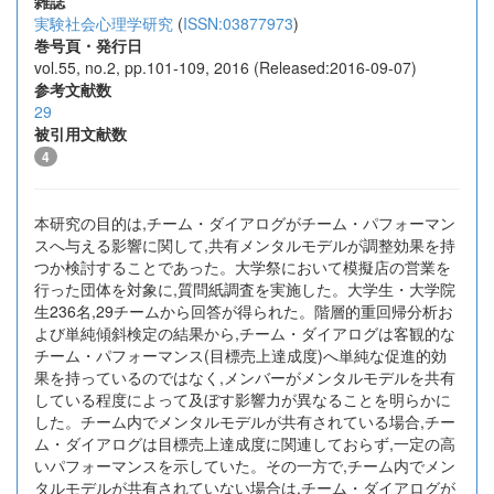
雑誌
実験社会心理学研究
(
ISSN:03877973
)
巻号頁・発行日
vol.55, no.2, pp.101-109, 2016 (Released:2016-09-07)
参考文献数
29
被引用文献数
4
本研究の目的は,チーム・ダイアログがチーム・パフォーマン
スへ与える影響に関して,共有メンタルモデルが調整効果を持
つか検討することであった。大学祭において模擬店の営業を
行った団体を対象に,質問紙調査を実施した。大学生・大学院
生236名,29チームから回答が得られた。階層的重回帰分析お
よび単純傾斜検定の結果から,チーム・ダイアログは客観的な
チーム・パフォーマンス(目標売上達成度)へ単純な促進的効
果を持っているのではなく,メンバーがメンタルモデルを共有
している程度によって及ぼす影響力が異なることを明らかに
した。チーム内でメンタルモデルが共有されている場合,チー
ム・ダイアログは目標売上達成度に関連しておらず,一定の高
いパフォーマンスを示していた。その一方で,チーム内でメン
タルモデルが共有されていない場合は,チーム・ダイアログが