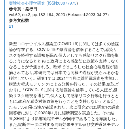
実験社会心理学研究
(
ISSN:03877973
)
巻号頁・発行日
vol.62, no.2, pp.182-194, 2023 (Released:2023-04-27)
参考文献数
21
新型コロナウイルス感染症(COVID-19)に関しては多くの陰謀
論が存在する。COVID-19の陰謀論を信奉することで,感染リ
スクを軽視する認知を高め,個人としても感染リスク行動を取
るようになるとともに,政府による感染防止政策を支持しなく
なることが予測される。欧米ではこうした社会心理過程が指
摘されており,本研究では日本でも同様の過程が見られるかを
検討していく。研究1では,2021年1月に質問票調査を実施し,
構造方程式モデリングによる分析を行った。その結果,仮説ど
おりに「COVID-19に関する陰謀論を信奉している人ほど,感
染リスク軽視を通じて,個人として感染リスク行動を行うとと
もに,政府が感染対策政策を行うことを支持しない」と仮定し
たモデルの妥当性が確認された。次に研究2では,研究1の調査
回答者に対して,2022年1月に縦断調査を実施した。その結
果,SEMにより影響過程モデルが同様であることを確認した。
また,縦断データに対する同時効果モデル及び交差遅延モデル