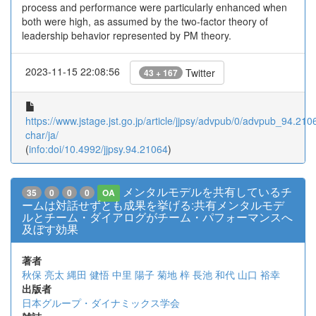
process and performance were particularly enhanced when
both were high, as assumed by the two-factor theory of
leadership behavior represented by PM theory.
2023-11-15 22:08:56
Twitter
43 + 167
https://www.jstage.jst.go.jp/article/jjpsy/advpub/0/advpub_94.2106
char/ja/
(
info:doi/10.4992/jjpsy.94.21064
)
メンタルモデルを共有しているチ
35
0
0
0
OA
ームは対話せずとも成果を挙げる:共有メンタルモデ
ルとチーム・ダイアログがチーム・パフォーマンスへ
及ぼす効果
著者
秋保 亮太
縄田 健悟
中里 陽子
菊地 梓
長池 和代
山口 裕幸
出版者
日本グループ・ダイナミックス学会