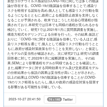
新型コロナウイルス感染症(COVID-19)に関しては多くの陰謀
論が存在する。COVID-19の陰謀論を信奉することで,感染リ
スクを軽視する認知を高め,個人としても感染リスク行動を取
るようになるとともに,政府による感染防止政策を支持しなく
なることが予測される。欧米ではこうした社会心理過程が指
摘されており,本研究では日本でも同様の過程が見られるかを
検討していく。研究1では,2021年1月に質問票調査を実施し,
構造方程式モデリングによる分析を行った。その結果,仮説ど
おりに「COVID-19に関する陰謀論を信奉している人ほど,感
染リスク軽視を通じて,個人として感染リスク行動を行うとと
もに,政府が感染対策政策を行うことを支持しない」と仮定し
たモデルの妥当性が確認された。次に研究2では,研究1の調査
回答者に対して,2022年1月に縦断調査を実施した。その結
果,SEMにより影響過程モデルが同様であることを確認した。
また,縦断データに対する同時効果モデル及び交差遅延モデル
の分析結果から仮説の因果は妥当性が高いことが示された。
以上の結果は,COVID-19の陰謀論を信奉することが,COVID-
19のリスク軽視をもたらし,個人や政府の感染症対策を阻害す
る影響がある可能性を示唆している。
2023-10-27 20:41:50
Twitter
74 + 140