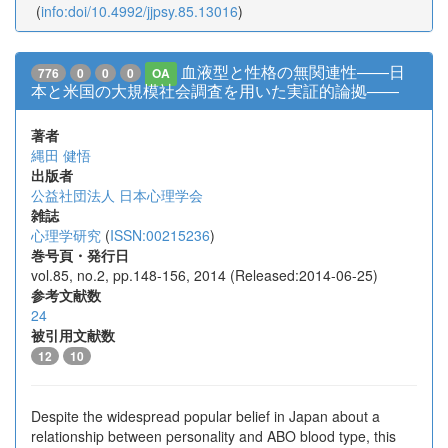
(
info:doi/10.4992/jjpsy.85.13016
)
血液型と性格の無関連性――日
776
0
0
0
OA
本と米国の大規模社会調査を用いた実証的論拠――
著者
縄田 健悟
出版者
公益社団法人 日本心理学会
雑誌
心理学研究
(
ISSN:00215236
)
巻号頁・発行日
vol.85, no.2, pp.148-156, 2014 (Released:2014-06-25)
参考文献数
24
被引用文献数
12
10
Despite the widespread popular belief in Japan about a
relationship between personality and ABO blood type, this