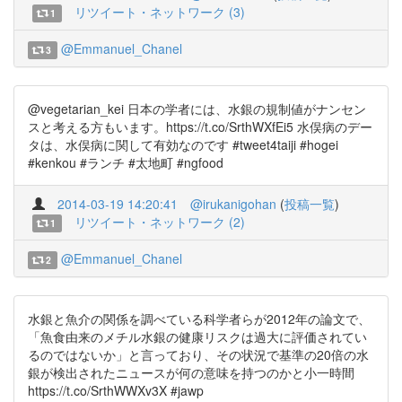
リツイート・ネットワーク (3)
1
@Emmanuel_Chanel
3
@vegetarian_kei 日本の学者には、水銀の規制値がナンセン
スと考える方もいます。https://t.co/SrthWXfEi5 水俣病のデー
タは、水俣病に関して有効なのです #tweet4taiji #hogei
#kenkou #ランチ #太地町 #ngfood
2014-03-19 14:20:41
@irukanigohan
(
投稿一覧
)
リツイート・ネットワーク (2)
1
@Emmanuel_Chanel
2
水銀と魚介の関係を調べている科学者らが2012年の論文で、
「魚食由来のメチル水銀の健康リスクは過大に評価されてい
るのではないか」と言っており、その状況で基準の20倍の水
銀が検出されたニュースが何の意味を持つのかと小一時間
https://t.co/SrthWWXv3X #jawp