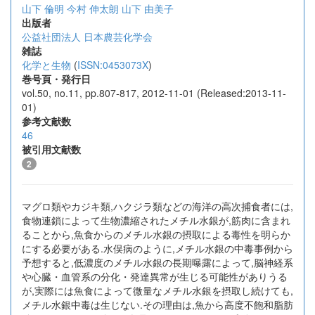
山下 倫明
今村 伸太朗
山下 由美子
出版者
公益社団法人 日本農芸化学会
雑誌
化学と生物
(
ISSN:0453073X
)
巻号頁・発行日
vol.50, no.11, pp.807-817, 2012-11-01 (Released:2013-11-
01)
参考文献数
46
被引用文献数
2
マグロ類やカジキ類,ハクジラ類などの海洋の高次捕食者には,
食物連鎖によって生物濃縮されたメチル水銀が,筋肉に含まれ
ることから,魚食からのメチル水銀の摂取による毒性を明らか
にする必要がある.水俣病のように,メチル水銀の中毒事例から
予想すると,低濃度のメチル水銀の長期曝露によって,脳神経系
や心臓・血管系の分化・発達異常が生じる可能性がありうる
が,実際には魚食によって微量なメチル水銀を摂取し続けても,
メチル水銀中毒は生じない.その理由は,魚から高度不飽和脂肪