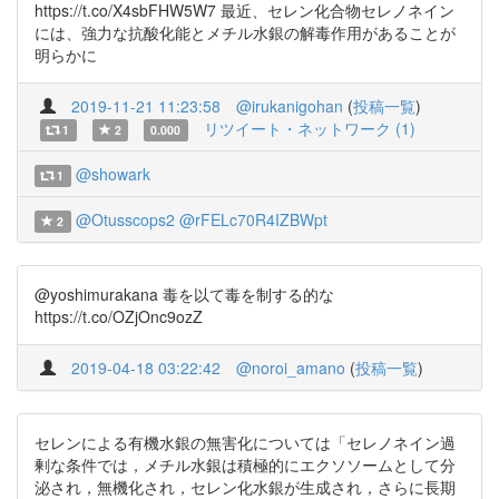
https://t.co/X4sbFHW5W7 最近、セレン化合物セレノネイン
には、強力な抗酸化能とメチル水銀の解毒作用があることが
明らかに
2019-11-21 11:23:58
@irukanigohan
(
投稿一覧
)
リツイート・ネットワーク (1)
1
2
0.000
@showark
1
@Otusscops2
@rFELc70R4IZBWpt
2
@yoshimurakana 毒を以て毒を制する的な
https://t.co/OZjOnc9ozZ
2019-04-18 03:22:42
@noroi_amano
(
投稿一覧
)
セレンによる有機水銀の無害化については「セレノネイン過
剰な条件では，メチル水銀は積極的にエクソソームとして分
泌され，無機化され，セレン化水銀が生成され，さらに長期