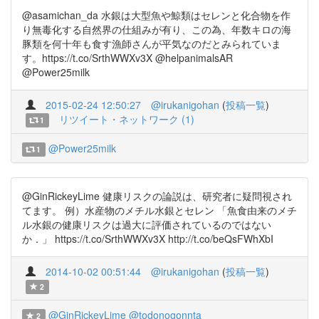
@asamichan_da 水銀は大型魚や鯨類はセレンと化合物を作
り無毒化する自然界の仕組みが有り、この為、年数キロの海
豚類を何十年も食す漁師さんが平気なのだとみられていま
す。https://t.co/SrthWWXv3X @helpanimalsAR
@Power25milk
2015-02-24 12:50:27
@irukanigohan
(
投稿一覧
)
リツイート・ネットワーク (1)
1
@Power25milk
1
@GinRickeyLime 健康リスクの論説は、研究者に疑問視され
てます。 例）水産物のメチル水銀とセレン 「魚食由来のメチ
ル水銀の健康リスクは過大に評価されているのではない
か．」 https://t.co/SrthWWXv3X http://t.co/beQsFWhXbI
2014-10-02 00:51:44
@irukanigohan
(
投稿一覧
)
2
@GinRickeyLime
@todonogonnta
2