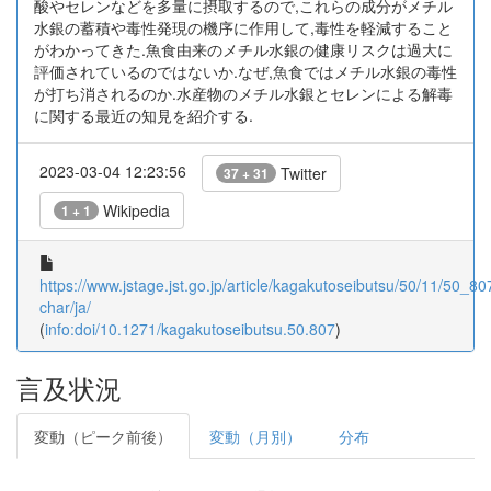
酸やセレンなどを多量に摂取するので,これらの成分がメチル
水銀の蓄積や毒性発現の機序に作用して,毒性を軽減すること
がわかってきた.魚食由来のメチル水銀の健康リスクは過大に
評価されているのではないか.なぜ,魚食ではメチル水銀の毒性
が打ち消されるのか.水産物のメチル水銀とセレンによる解毒
に関する最近の知見を紹介する.
2023-03-04 12:23:56
Twitter
37 + 31
Wikipedia
1 + 1
https://www.jstage.jst.go.jp/article/kagakutoseibutsu/50/11/50_807
char/ja/
(
info:doi/10.1271/kagakutoseibutsu.50.807
)
言及状況
変動（ピーク前後）
変動（月別）
分布