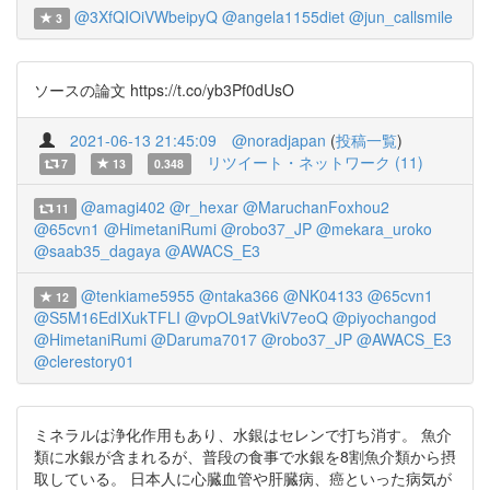
@3XfQIOiVWbeipyQ
@angela1155diet
@jun_callsmile
3
ソースの論文 https://t.co/yb3Pf0dUsO
2021-06-13 21:45:09
@noradjapan
(
投稿一覧
)
リツイート・ネットワーク (11)
7
13
0.348
@amagi402
@r_hexar
@MaruchanFoxhou2
11
@65cvn1
@HimetaniRumi
@robo37_JP
@mekara_uroko
@saab35_dagaya
@AWACS_E3
@tenkiame5955
@ntaka366
@NK04133
@65cvn1
12
@S5M16EdIXukTFLI
@vpOL9atVkiV7eoQ
@piyochangod
@HimetaniRumi
@Daruma7017
@robo37_JP
@AWACS_E3
@clerestory01
ミネラルは浄化作用もあり、水銀はセレンで打ち消す。 魚介
類に水銀が含まれるが、普段の食事で水銀を8割魚介類から摂
取している。 日本人に心臓血管や肝臓病、癌といった病気が