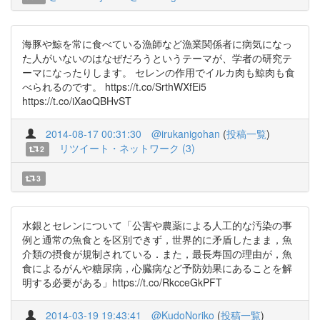
海豚や鯨を常に食べている漁師など漁業関係者に病気になっ
た人がいないのはなぜだろうというテーマが、学者の研究テ
ーマになったりします。 セレンの作用でイルカ肉も鯨肉も食
べられるのです。 https://t.co/SrthWXfEi5
https://t.co/iXaoQBHvST
2014-08-17 00:31:30
@irukanigohan
(
投稿一覧
)
リツイート・ネットワーク (3)
2
3
水銀とセレンについて「公害や農薬による人工的な汚染の事
例と通常の魚食とを区別できず，世界的に矛盾したまま，魚
介類の摂食が規制されている．また，最長寿国の理由が，魚
食によるがんや糖尿病，心臓病など予防効果にあることを解
明する必要がある」https://t.co/RkcceGkPFT
2014-03-19 19:43:41
@KudoNoriko
(
投稿一覧
)