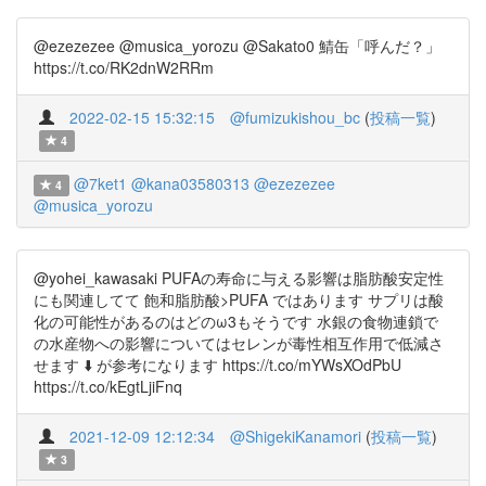
@ezezezee @musica_yorozu @Sakato0 鯖缶「呼んだ？」
https://t.co/RK2dnW2RRm
2022-02-15 15:32:15
@fumizukishou_bc
(
投稿一覧
)
4
@7ket1
@kana03580313
@ezezezee
4
@musica_yorozu
@yohei_kawasaki PUFAの寿命に与える影響は脂肪酸安定性
にも関連してて 飽和脂肪酸>PUFA ではあります サプリは酸
化の可能性があるのはどのω3もそうです 水銀の食物連鎖で
の水産物への影響についてはセレンが毒性相互作用で低減さ
せます ⬇️ が参考になります https://t.co/mYWsXOdPbU
https://t.co/kEgtLjiFnq
2021-12-09 12:12:34
@ShigekiKanamori
(
投稿一覧
)
3