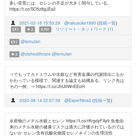
多い背景には、セレンの不足が大きく関与している。
https://t.co/SO5z8gJEs2
2021-02-18 15:50:29
@rakusuke1990
(
投稿一覧
)
リツイート・ネットワーク (1)
1
2
0.707
@iemutan
1
@ziohealthcare
@iemutan
2
⇒でもってカドミウムや水銀など有害金属の代謝排出にもか
かわっている模様で、関連する論文も結構ある。リンク先は
その一例。⇒ https://t.co/JhU0WnEEoH
2020-08-14 22:57:39
@EsperNine2
(
投稿一覧
)
水産物のメチル水銀とセレン https://t.co/rKrgdyFXy9 魚食由
来のメチル水銀の健康リスクは過大に評価されているのでは
ないか セレン含有抗酸化物質セレノネインの生理活性