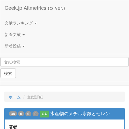
Ceek.jp Altmetrics (α ver.)
文献ランキング
新着文献
新着投稿
検索
ホーム
文献詳細
水産物のメチル水銀とセレン
38
0
0
0
OA
著者