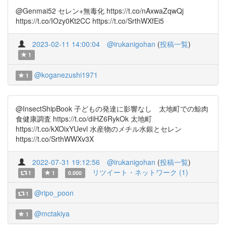
@Genmai52 セレン+無毒化 https://t.co/nAxwaZqwQj
https://t.co/IOzy0Kt2CC https://t.co/SrthWXfEi5
2023-02-11 14:00:04
@irukanigohan
(
投稿一覧
)
1
@koganezushi1971
1
@InsectShipBook 子どもの発達に影響なし 太地町での鯨肉
食健康調査 https://t.co/diHZ6RykOk 太地町
https://t.co/kXOixYUevl 水産物のメチル水銀とセレン
https://t.co/SrthWWXv3X
2022-07-31 19:12:56
@irukanigohan
(
投稿一覧
)
リツイート・ネットワーク (1)
1
1
0.000
@ripo_poon
1
@mctakiya
1