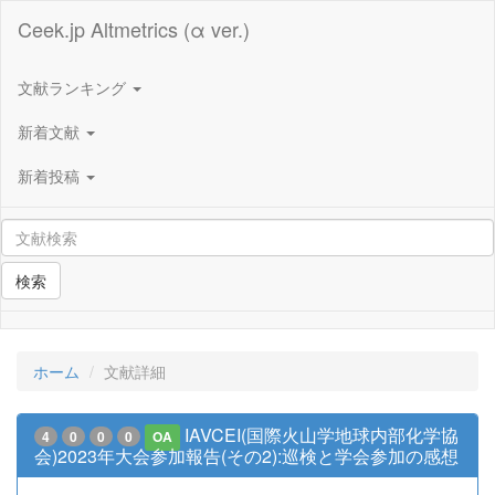
Ceek.jp Altmetrics (α ver.)
文献ランキング
新着文献
新着投稿
検索
ホーム
文献詳細
IAVCEI(国際火山学地球内部化学協
4
0
0
0
OA
会)2023年大会参加報告(その2):巡検と学会参加の感想