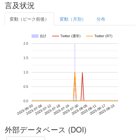
言及状況
変動（ピーク前後）
変動（月別）
分布
合計
Twitter (通常)
Twitter (RT)
2.0
1.5
1.0
0.5
*
*
0.0
2023-08-17
2023-06-30
2023-07-18
2023-08-05
2023-08-23
2023-07-06
2023-07-24
2023-08-11
2023-07-12
2023-07-30
外部データベース (DOI)