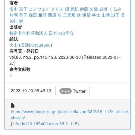
著者
松本 恵子
コンウェイ クリス
畑 真紀
伊藤 久敏
岩橋 くるみ
片岡 香子
森田 雅明
西原 歩
三反畑 修
渡部 将太
山﨑 誠子
長
谷川 健
出版者
特定非営利活動法人 日本火山学会
雑誌
火山
(
ISSN:04534360
)
巻号頁・発行日
vol.68, no.2, pp.115-123, 2023-06-30 (Released:2023-07-
27)
参考文献数
7
2023-10-20 08:46:13
Twitter
4 + 7
https://www.jstage.jst.go.jp/article/kazan/68/2/68_115/_article/-
char/ja/
(
info:doi/10.18940/kazan.68.2_115
)