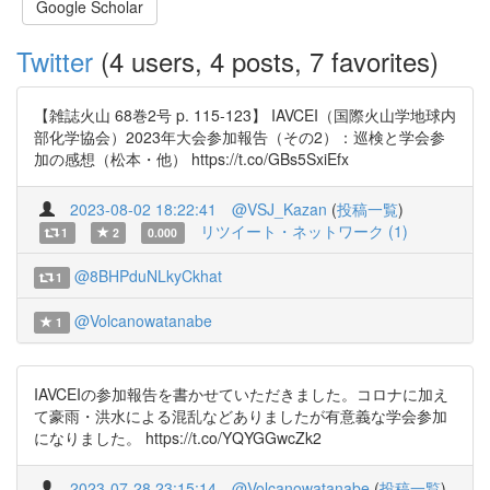
Google Scholar
Twitter
(4 users, 4 posts, 7 favorites)
【雑誌火山 68巻2号 p. 115-123】 IAVCEI（国際火山学地球内
部化学協会）2023年大会参加報告（その2）：巡検と学会参
加の感想（松本・他） https://t.co/GBs5SxiEfx
2023-08-02 18:22:41
@VSJ_Kazan
(
投稿一覧
)
リツイート・ネットワーク (1)
1
2
0.000
@8BHPduNLkyCkhat
1
@Volcanowatanabe
1
IAVCEIの参加報告を書かせていただきました。コロナに加え
て豪雨・洪水による混乱などありましたが有意義な学会参加
になりました。 https://t.co/YQYGGwcZk2
2023-07-28 23:15:14
@Volcanowatanabe
(
投稿一覧
)