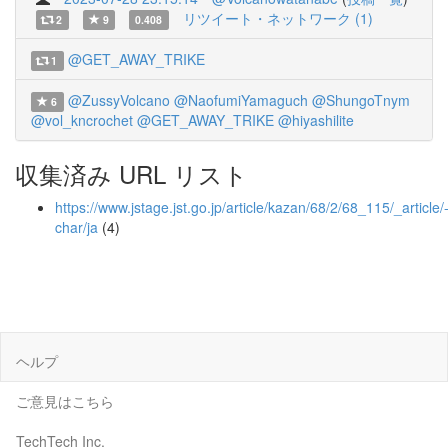
リツイート・ネットワーク (1)
2
9
0.408
@GET_AWAY_TRIKE
1
@ZussyVolcano
@NaofumiYamaguch
@ShungoTnym
6
@vol_kncrochet
@GET_AWAY_TRIKE
@hiyashilite
収集済み URL リスト
https://www.jstage.jst.go.jp/article/kazan/68/2/68_115/_article/
char/ja
(4)
ヘルプ
ご意見はこちら
TechTech Inc.