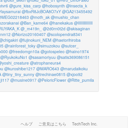
tvr6
@gure_kiss_carp
@hobosynth
@insecta_k
faysamurai
@fbxR8JcBOA8O7xY
@GA213455492
@MEG02218463
@moth_ak
@mushio_chan
zorakanai
@Ban_kame64
@hanekakus
@IlIIIlllIIIIIl
RUYAKA_K
@_m419n_
@2d0rn0t2d
@akisaginan
ynm12
@Norizo20160407
@scolopendra8341
@chigakiri
@fujinokuni_NEM
@haetorihiroba
05
@rainforest_toky
@simuzokou
@sutcer_
o000
@freedomgn10a
@gotospeleo
@haino1974
@RyukokuNo1
@sasamoriyuu
@satis369086151
@yoshi_creature
@atrophaneura4
bu
@kuroshibe1217
@MARO643
@marudaikoku
A
@tiny_tiny_sunny
@trechinae0815
@xjoo92
ji117
@musine0917
@PeloricFlower
@Ritte_pumila
ヘルプ
ご意見はこちら
TechTech Inc.