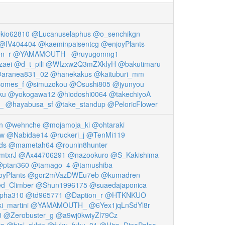
kio62810
@Lucanuselaphus
@o_senchikgn
@IV404404
@kaeminpaisentcg
@enjoyPlants
n_r
@YAMAMOUTH_
@ruyugomng1
zaei
@d_t_pili
@WIzxw2Q3mZXkIyH
@bakutimaru
aranea831_02
@hanekakus
@kaituburi_mm
omes_f
@simuzokou
@Osushi805
@jyunyou
ku
@yokogawa12
@hiodoshi0064
@takechiyoA
_
@hayabusa_sf
@take_standup
@PeloricFlower
n
@wehnche
@mojamoja_ki
@ohtaraki
w
@Nabidae14
@ruckeri_j
@TenMi119
ds
@mametah64
@rounin8hunter
mtxrJ
@Ax44706291
@nazookuro
@S_Kakishima
@ptan360
@tamago_4
@tamushiba__
oyPlants
@gor2mVazDWEu7eb
@kumadren
d_Climber
@Shun1996175
@suaedajaponica
lpha310
@td965771
@Daption_r
@HTKNKUO
_martini
@YAMAMOUTH_
@6Yex1jqLnSdYl8r
3
@Zerobuster_g
@a9wj0kwiyZl79Cz
ra
@biol_skktn
@fuku_fuku_01
@Hiro_DinoPaleo