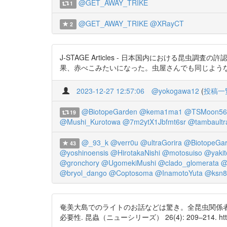
@GET_AWAY_TRIKE
1
@GET_AWAY_TRIKE
@XRayCT
2
J-STAGE Articles - 日本国内における昆虫調
果、赤べこみたいになった。虫屋さんでも同じよう
2023-12-27 12:57:06
@yokogawa12
(
投稿一
@BiotopeGarden
@kema1ma1
@TSMoon56
19
@Mushi_Kurotowa
@7m2ytX1Jbfmt6sr
@tambaultr
@_93_k
@verr0u
@ultraGorira
@BiotopeGa
43
@yoshinoensis
@HirotakaNishi
@motosuiso
@yakit
@gronchory
@UgomekiMushi
@clado_glomerata
@
@bryol_dango
@Coptosoma
@InamotoYuta
@ksn8
奄美大島でのライトのお話などは驚き。全昆虫関係者が
必要性. 昆蟲（ニューシリーズ） 26(4): 209–214. https