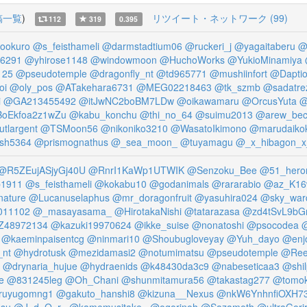
稿一覧
)
リツイート・ネットワーク (99)
112
319
0.395
ookuro
@s_feisthameli
@darmstadtium06
@ruckeri_j
@yagaitaberu
@
6291
@yhirose1148
@windowmoon
@HuchoWorks
@YukioMinamiya
125
@pseudotemple
@dragonfly_nt
@td965771
@mushiinfort
@Daptio
oi
@oly_pos
@ATakehara6731
@MEG02218463
@tk_szmb
@sadatre
i
@GA213455492
@itJwNC2boBM7LDw
@oikawamaru
@OrcusYuta
@
BoEkfoa2z1wZu
@kabu_konchu
@thi_no_64
@suimu2013
@arew_bec
utlargent
@TSMoon56
@nikoniko3210
@WasatoIkimono
@marudaiko
sh5364
@prismognathus
@_sea_moon_
@tuyamagu
@_x_hibagon_x
@R5ZEujASjyGj40U
@RnrI1KaWp1UTWIK
@Senzoku_Bee
@51_hero
b1911
@s_feisthameli
@kokabu10
@godanimals
@rararabio
@az_K16
ature
@Lucanuselaphus
@mr_doragonfruit
@yasuhira024
@sky_war
11102
@_masayasama_
@HirotakaNishi
@tatarazasa
@zd4tSvL9bG
48972134
@kazuki19970624
@ikke_suise
@nonatoshi
@psocodea
@kaeminpaisentcg
@ninmari10
@Shoubugloveyay
@Yuh_dayo
@enj
_nt
@hydrotusk
@mezidamasi2
@notumimatsu
@pseudotemple
@Ree
@drynaria_hujue
@hydraenids
@k48430da3c9
@nabeseticaa3
@shi
e
@831245leg
@Oh_Chani
@shunmitamura56
@takastag277
@tomoki
ruyugomng1
@gakuto_hanshi8
@kizuna__Nexus
@nkW6YnhnfiOXH7
su
@J_d_O_r_
@kamemusitake_
@ogorinoh
@Sazamoth
@ultraGori