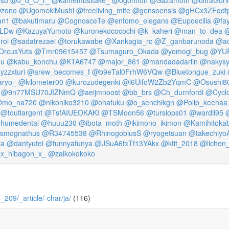
zono
@UgomekiMushi
@freeliving_mite
@gensoensis
@gHCx3ZFqdtp
an1
@bakutimaru
@CognosceTe
@entomo_elegans
@Eupoecilia
@fay
7LDw
@KazuyaYumoto
@kuronekococochi
@k_kaheri
@man_to_dea
roi
@sadatrezaei
@torukawabe
@Xankagia_rc
@Z_ganbarunoda
@ao
rcusYuta
@Tmr09615457
@Tsumaguro_Okada
@yomogi_bug
@YU
Zu
@kabu_konchu
@KTA6747
@major_861
@mandadadarlin
@nakys
yzzxturi
@arew_becomes_f
@b9eTal0FrhW6VQw
@Bluetongue_zuki
ryo_
@kilometer00
@kurozudegenki
@l6UifoW2Zb2YqmC
@Osushi8
@9n77MSU70JIZNmQ
@aeijmnoost
@bb_brs
@Ch_durnfordi
@Cycl
mo_na720
@nikoniko3210
@ohafuku
@o_senchikgn
@Polip_keehaa
@toutlargent
@TsfAIUEOKAKI
@TSMoon56
@tursiops01
@wardii95
humedental
@huuu230
@ibota_moth
@ikimono_ikimon
@Kamihitoka
ismognathus
@R34745538
@RhinogobiusS
@ryogetsuan
@takechiyo
la
@dantyutei
@funnyafunya
@JSuA6fxTf13YAkx
@ktit_2018
@lichen_
x_hibagon_x_
@zaikokokoko
6_209/_article/-char/ja/
(116)