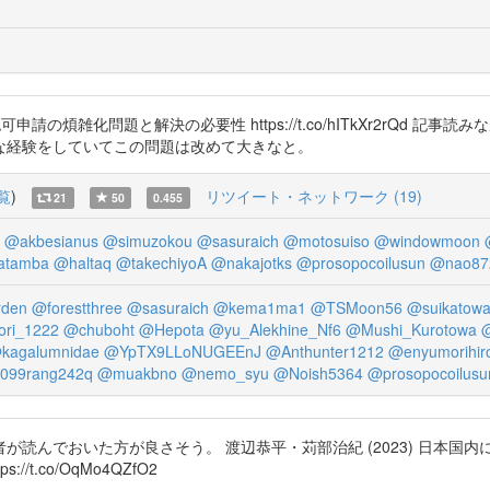
査の許認可申請の煩雑化問題と解決の必要性 https://t.co/hITkXr2r
な経験をしていてこの問題は改めて大きなと。
覧
)
リツイート・ネットワーク (19)
21
50
0.455
@akbesianus
@simuzokou
@sasuraich
@motosuiso
@windowmoon
atamba
@haltaq
@takechiyoA
@nakajotks
@prosopocoilusun
@nao87
rden
@forestthree
@sasuraich
@kema1ma1
@TSMoon56
@suikatow
ori_1222
@chuboht
@Hepota
@yu_Alekhine_Nf6
@Mushi_Kurotowa
kagalumnidae
@YpTX9LLoNUGEEnJ
@Anthunter1212
@enyumorihir
099rang242q
@muakbno
@nemo_syu
@Noish5364
@prosopocoilusu
読んでおいた方が良さそう。 渡辺恭平・苅部治紀 (2023) 日本国
://t.co/OqMo4QZfO2