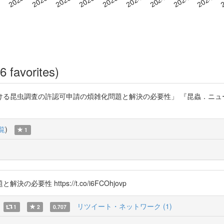
6 favorites)
における昆虫調査の許認可申請の煩雑化問題と解決の必要性」 『昆蟲．ニューシリ
覧
)
1
 https://t.co/i6FCOhjovp
リツイート・ネットワーク (1)
1
2
0.707