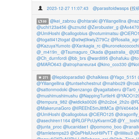
2023-12-27 11:07:43
@parasitoidwasps
(
投
@kei_zabrou
@ohtaraki
@Yiliangellina
@naz
99
@uchi123a456
@uznutid
@Zerobuster_g
@Ax4470
@UmiHoshi
@callogobius
@notumimatsu
@CiERO
@togatii412togat
@a9wj0kwiyZl79Cz
@Rosalia_agr
@KazuyaYumoto
@Xankagia_rc
@kuronekocococh
@_m419n_
@Tsumaguro_Okada
@gastralia_
@jX
@Ch_durnfordi
@bb_brs
@wardii95
@ohafuku
@to
@MARO643
@atrophaneura4
@kino_cco330
@Noi
@lepidoparadis0
@chalkless
@Yago_5151
271
@Yiliangellina
@tuntsehchestnut
@mahbo29
@rcs
@sattonmodoki
@senzango
@yagaitaberu
@Tar0_n
@mushimushimushu
@NappingTurtleHi
@YAOO120
@tempura_982
@widicks0026
@h2c2o4_2h2o
@RZ
@MakerunaGoro
@iIREEhE5mJ8tMCa
@IV404404
@UmiHoshi
@callogobius
@CiERO125
@dragonfly
@asechiren1164
@RLGFPcUyKvarmQB
@Y__toshi
@junta_proc
@lucanidae1
@pomomo_boo
@ranait
@famletemps23
@GsPHslUvoH9PvTT
@riiiiiisu3
@
@aqou5CKRuN7BkLI
@Baboon_sai
@Chih_Ting_H