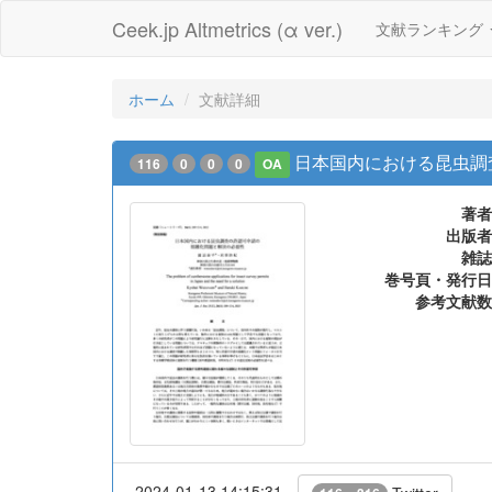
Ceek.jp Altmetrics (α ver.)
文献ランキング
ホーム
文献詳細
日本国内における昆虫調
116
0
0
0
OA
著者
出版者
雑誌
巻号頁・発行日
参考文献数
2024-01-13 14:15:31