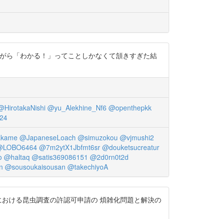
Qd 記事読みながら「わかる！」ってことしかなくて頷きすぎた結
@HirotakaNishi
@yu_Alekhine_Nf6
@openthepkk
24
akame
@JapaneseLoach
@simuzokou
@vjmushi2
@LOBO6464
@7m2ytX1Jbfmt6sr
@douketsucreatur
o
@haltaq
@satis369086151
@2d0rn0t2d
n
@sousoukaisousan
@takechiyoA
内における昆虫調査の許認可申請の 煩雑化問題と解決の