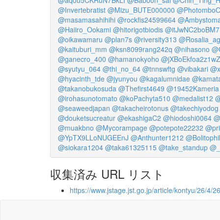
@Invertebratist
@Mizu_BUTE000000
@PhotomboO
@masamasahihihi
@rockfis24599664
@Ambystom
@Haiiro_Ookami
@hitorigotbiodis
@itJwNC2boBM
@oikawamaru
@plan7s
@riversity313
@Rosalia_ag
@kaituburi_mm
@ksn8099rang242q
@nihasono
@O
@ganecro_400
@hamanokyoho
@jXBoEkfoa2z1w
@syutyu_064
@thi_no_64
@tnnswftg
@vibakari
@x
@hyacinth_tde
@jyunyou
@kagalumnidae
@kamata
@takanobukosuda
@Thefirst4649
@19452Kameria
@irohasunotomato
@koPachyta510
@medalist12
@
@seaweedjapan
@takacheirotonus
@takechiyodog
@douketsucreatur
@ekashigaC2
@hiodoshi0064
@
@muakbno
@Mycorampage
@potepote22232
@pr
@YpTX9LLoNUGEEnJ
@Anthunter1212
@Bolitophi
@siokara1204
@taka61325115
@take_standup
@_
収集済み URL リスト
https://www.jstage.jst.go.jp/article/kontyu/26/4/2