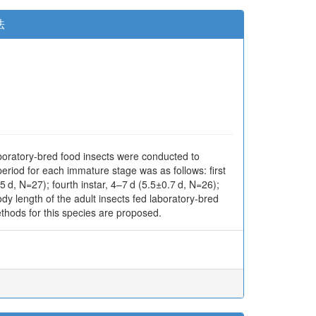
法
aboratory-bred food insects were conducted to
eriod for each immature stage was as follows: first
.5 d, N=27); fourth instar, 4–7 d (5.5±0.7 d, N=26);
dy length of the adult insects fed laboratory-bred
 methods for this species are proposed.