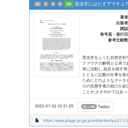
昆虫学にはたすアマチュ
52
0
0
0
OA
著者
出版者
雑誌
巻号頁・発行日
参考文献数
昆虫学をふくむ自然史科
ファウナの解明と公表であろう.実
発に活動し,知見を残す
とともに記載の仕事を推進
ためにどのようなデータ
ロの生態学者の助けが必
ことが,ささやかではあっ
2023-07-02 03:31:25
Twitter
52 + 90
https://www.jstage.jst.go.jp/article/kontyu/21/1