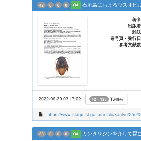
石垣島におけるウスオビル
42
0
0
0
OA
著者
出版者
雑誌
巻号頁・発行日
参考文献数
2022-06-30 03:17:02
Twitter
42 + 123
https://www.jstage.jst.go.jp/article/kontyu/25/2/
カンタリジンを介して昆
33
0
0
0
OA