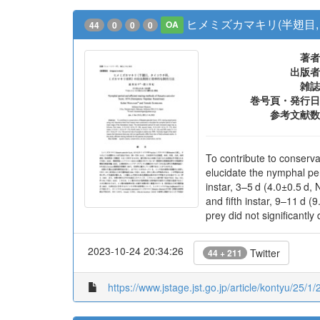
ヒメミズカマキリ(半翅目
44
0
0
0
OA
著者
出版者
雑誌
巻号頁・発行日
参考文献数
To contribute to conserva
elucidate the nymphal per
instar, 3–5 d (4.0±0.5 d, 
and fifth instar, 9–11 d 
prey did not significantly 
2023-10-24 20:34:26
Twitter
44 + 211
https://www.jstage.jst.go.jp/article/kontyu/25/1/