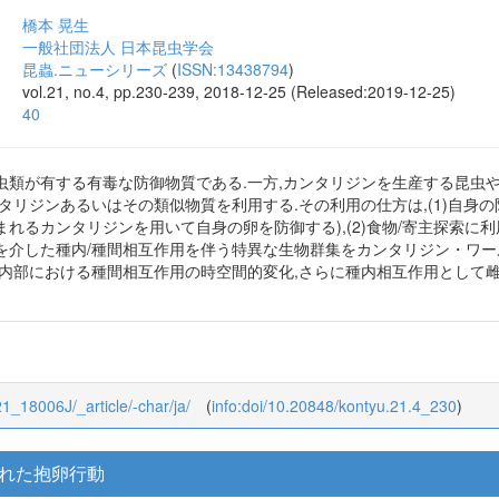
橋本 晃生
一般社団法人 日本昆虫学会
昆蟲.ニューシリーズ
(
ISSN:13438794
)
vol.21, no.4, pp.230-239, 2018-12-25 (Released:2019-12-25)
40
虫類が有する有毒な防御物質である.一方,カンタリジンを生産する昆虫
タリジンあるいはその類似物質を利用する.その利用の仕方は,(1)自身
れるカンタリジンを用いて自身の卵を防御する),(2)食物/寄主探索に利用
を介した種内/種間相互作用を伴う特異な生物群集をカンタリジン・ワー
の内部における種間相互作用の時空間的変化,さらに種内相互作用として
/21_18006J/_article/-char/ja/
(
info:doi/10.20848/kontyu.21.4_230
)
された抱卵行動