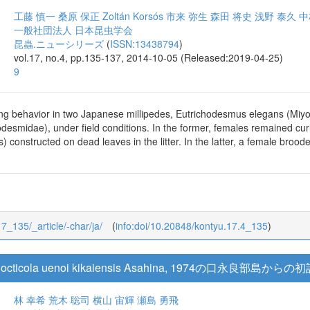
工藤 慎一
桑原 保正
Zoltán Korsós
市来 弥生
森田 将史
浅野 泰久
中
一般社団法人 日本昆虫学会
昆蟲.ニューシリーズ
(
ISSN:13438794
)
vol.17, no.4, pp.135-137, 2014-10-05 (Released:2019-04-25)
9
g behavior in two Japanese millipedes, Eutrichodesmus elegans (Miy
desmidae), under field conditions. In the former, females remained cu
 constructed on dead leaves in the litter. In the latter, a female broo
17_135/_article/-char/ja/
(
info:doi/10.20848/kontyu.17.4_135
)
ola uenoi kikaiensis Asahina, 1974の口永良部島からの
林 幸希
荒木 聡司
横山 宙輝
瀬島 勇飛