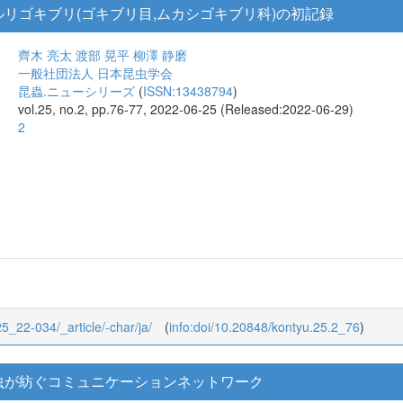
リゴキブリ(ゴキブリ目,ムカシゴキブリ科)の初記録
齊木 亮太
渡部 晃平
柳澤 静磨
一般社団法人 日本昆虫学会
昆蟲.ニューシリーズ
(
ISSN:13438794
)
vol.25, no.2, pp.76-77, 2022-06-25 (Released:2022-06-29)
2
25_22-034/_article/-char/ja/
(
info:doi/10.20848/kontyu.25.2_76
)
虫が紡ぐコミュニケーションネットワーク