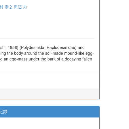
村 泰之
田辺 力
oshi, 1956) (Polydesmida: Haplodesmidae) and
rling the body around the soil-made mound-like egg-
ded an egg-mass under the bark of a decaying fallen
初記録