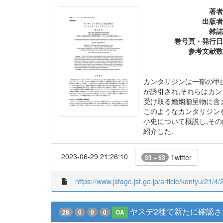
著者
出版者
雑誌
巻号頁・発行日
参考文献数
カンタリジンは一部の甲
が誘引され,それらはカン
受け取る婚姻贈呈物に含ま
このようなカンタリジン
小史について概説し,そ
紹介した.
2023-06-29 21:26:10
Twitter
33 + 63
https://www.jstage.jst.go.jp/article/kontyu/21/4
ヤスデ2種で新たに確認
28
0
0
0
OA