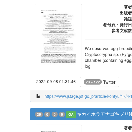
著者
出版者
雑誌
巻号頁・発行日
参考文献数
We observed egg-broodin
Cryptocorypha sp. (Pyrgo
chamber (containing eggs)
log.
2022-09-08 01:31:46
Twitter
28 + 122
https://www.jstage.jst.go.jp/article/kontyu/17/4/
キカイホラアナゴキブリNoctic
26
0
0
0
OA
著者