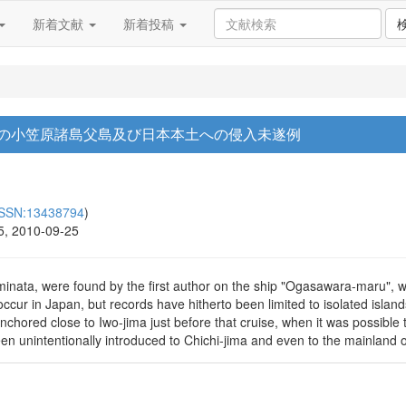
新着文献
新着投稿
の小笠原諸島父島及び日本本土への侵入未遂例
ISSN:13438794
)
35, 2010-09-25
 geminata, were found by the first author on the ship "Ogasawara-maru",
occur in Japan, but records have hitherto been limited to isolated isl
nchored close to Iwo-jima just before that cruise, when it was possible 
een unintentionally introduced to Chichi-jima and even to the mainland 