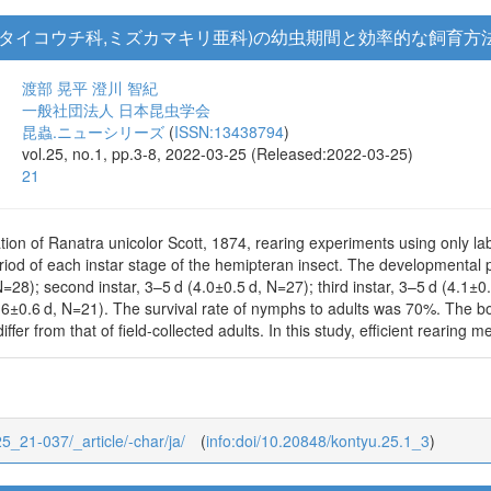
,タイコウチ科,ミズカマキリ亜科)の幼虫期間と効率的な飼育方
渡部 晃平
澄川 智紀
一般社団法人 日本昆虫学会
昆蟲.ニューシリーズ
(
ISSN:13438794
)
vol.25, no.1, pp.3-8, 2022-03-25 (Released:2022-03-25)
21
tion of Ranatra unicolor Scott, 1874, rearing experiments using only l
iod of each instar stage of the hemipteran insect. The developmental p
N=28); second instar, 3–5 d (4.0±0.5 d, N=27); third instar, 3–5 d (4.1±0
(9.6±0.6 d, N=21). The survival rate of nymphs to adults was 70%. The bo
differ from that of field-collected adults. In this study, efficient rearing
25_21-037/_article/-char/ja/
(
info:doi/10.20848/kontyu.25.1_3
)