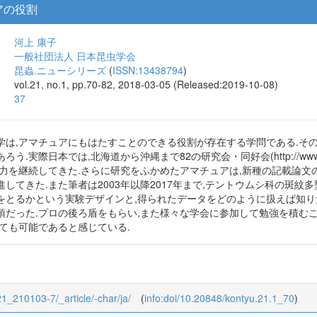
アの役割
河上 康子
一般社団法人 日本昆虫学会
昆蟲.ニューシリーズ
(
ISSN:13438794
)
vol.21, no.1, pp.70-82, 2018-03-05 (Released:2019-10-08)
37
学は,アマチュアにもはたすことのできる役割が存在する学問である.そ
際日本では,北海道から沖縄まで82の研究会・同好会(http://www7b.biglobe
努力を継続してきた.さらに研究をふかめたアマチュアは,新種の記載論文
してきた.また筆者は2003年以降2017年まで,テントウムシ科の斑紋
をとるかという実験デザインと,得られたデータをどのように扱えば知り
須だった.プロの後ろ盾をもらい,また様々な学会に参加して勉強を積む
ても可能であると感じている.
/21_210103-7/_article/-char/ja/
(
info:doi/10.20848/kontyu.21.1_70
)