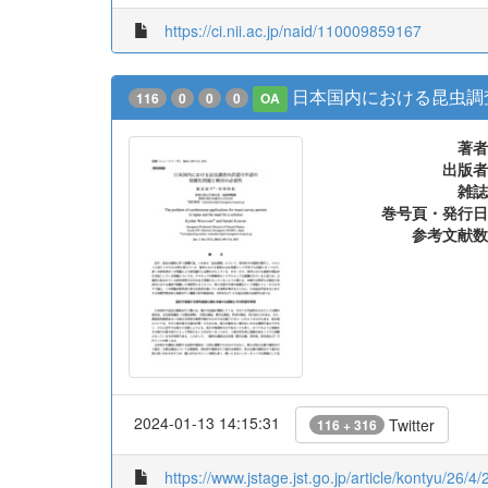
https://ci.nii.ac.jp/naid/110009859167
日本国内における昆虫調
116
0
0
0
OA
著者
出版者
雑誌
巻号頁・発行日
参考文献数
2024-01-13 14:15:31
Twitter
116 + 316
https://www.jstage.jst.go.jp/article/kontyu/26/4/