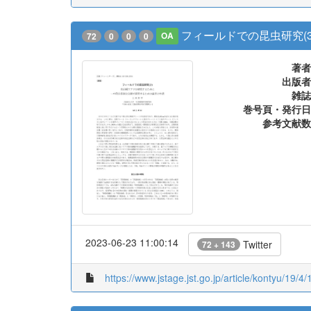
フィールドでの昆虫研究(
72
0
0
0
OA
著者
出版者
雑誌
巻号頁・発行日
参考文献数
2023-06-23 11:00:14
Twitter
72 + 143
https://www.jstage.jst.go.jp/article/kontyu/19/4/