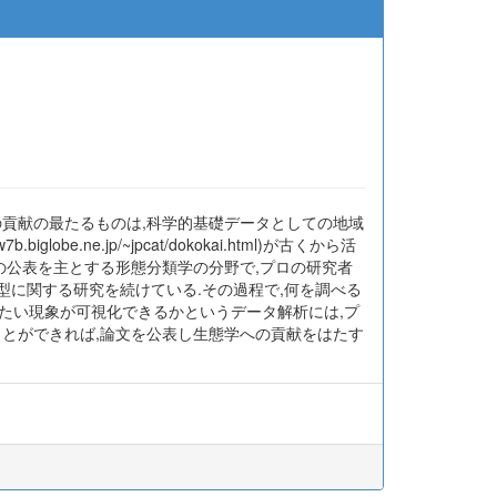
の貢献の最たるものは,科学的基礎データとしての地域
.ne.jp/~jpcat/dokokai.html)が古くから活
の公表を主とする形態分類学の分野で,プロの研究者
多型に関する研究を続けている.その過程で,何を調べる
たい現象が可視化できるかというデータ解析には,プ
ことができれば,論文を公表し生態学への貢献をはたす