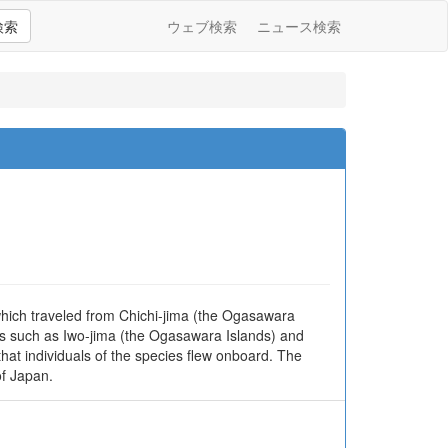
検索
ウェブ検索
ニュース検索
 which traveled from Chichi-jima (the Ogasawara
ands such as Iwo-jima (the Ogasawara Islands) and
that individuals of the species flew onboard. The
of Japan.