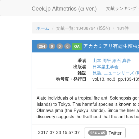
Ceek.jp Altmetrics (α ver.)
文献ランキング
ホーム
文献一覧: 13438794 (ISSN)
181件
アカカミアリ有翅生殖虫
254
0
0
0
OA
著者
山本 周平
細石 真吾
出版者
日本昆虫学会
雑誌
昆蟲. ニューシリーズ
(
巻号頁・発行日
vol.13, no.3, pp.133-1
Alate individuals of a tropical fire ant, Solenopsis
Islands) to Tokyo. This harmful species is known to 
Okinawa-jima (the Ryukyu Islands). Since the liner a
discovery suggests the likelihood that the ant has b
2017-07-23 15:57:37
Twitter
254 + 45