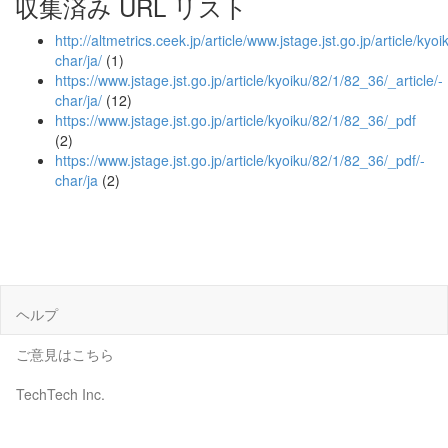
収集済み URL リスト
http://altmetrics.ceek.jp/article/www.jstage.jst.go.jp/article/kyo
char/ja/
(1)
https://www.jstage.jst.go.jp/article/kyoiku/82/1/82_36/_article/-
char/ja/
(12)
https://www.jstage.jst.go.jp/article/kyoiku/82/1/82_36/_pdf
(2)
https://www.jstage.jst.go.jp/article/kyoiku/82/1/82_36/_pdf/-
char/ja
(2)
ヘルプ
ご意見はこちら
TechTech Inc.