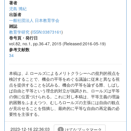
著者
児島 博紀
出版者
一般社団法人 日本教育学会
雑誌
教育学研究
(
ISSN:03873161
)
巻号頁・発行日
vol.82, no.1, pp.36-47, 2015 (Released:2016-05-19)
参考文献数
34
本稿は、J. ロールズによるメリトクラシーへの批判的視点を
検討することで、機会の平等をめぐる議論に従来と異なる視
点を提供することを試みる。機会の平等を論ずる際、しばし
ば自由と平等という理念的対立が強調され、ロールズは平等
の側に位置づけられる。これに対し本稿は、平等主義の理論
的困難をふまえつつ、むしろロールズの主張には自由の観点
が見出せることを指摘し、最終的に平等な自由の再定義の必
要性を主張する。
2023-12-16 22:36:03
はてなブックマーク
1