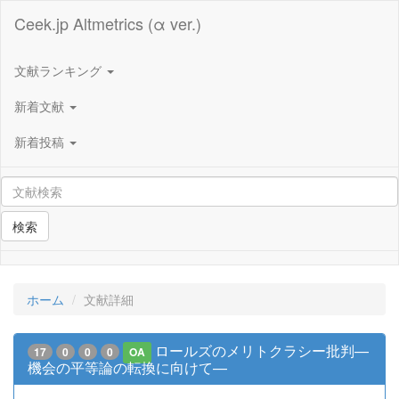
Ceek.jp Altmetrics (α ver.)
文献ランキング
新着文献
新着投稿
検索
ホーム
文献詳細
ロールズのメリトクラシー批判—
17
0
0
0
OA
機会の平等論の転換に向けて—