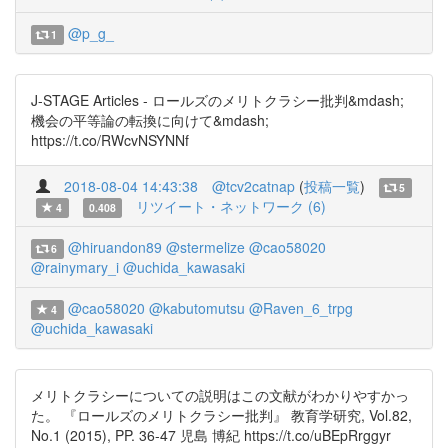
@p_g_
1
J-STAGE Articles - ロールズのメリトクラシー批判&mdash;
機会の平等論の転換に向けて&mdash;
https://t.co/RWcvNSYNNf
2018-08-04 14:43:38
@tcv2catnap
(
投稿一覧
)
5
リツイート・ネットワーク (6)
4
0.408
@hiruandon89
@stermelize
@cao58020
6
@rainymary_i
@uchida_kawasaki
@cao58020
@kabutomutsu
@Raven_6_trpg
4
@uchida_kawasaki
メリトクラシーについての説明はこの文献がわかりやすかっ
た。 『ロールズのメリトクラシー批判』 教育学研究, Vol.82,
No.1 (2015), PP. 36-47 児島 博紀 https://t.co/uBEpRrggyr