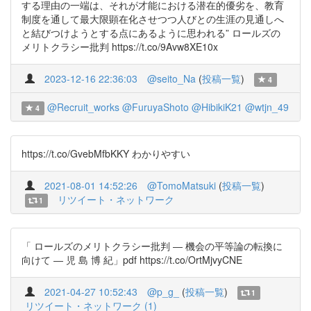
する理由の一端は、それが才能における潜在的優劣を、教育
制度を通して最大限顕在化させつつ人びとの生涯の見通しへ
と結びつけようとする点にあるように思われる” ロールズの
メリトクラシー批判 https://t.co/9Avw8XE10x
2023-12-16 22:36:03
@seito_Na
(
投稿一覧
)
4
@Recruit_works
@FuruyaShoto
@HibikiK21
@wtjn_49
4
https://t.co/GvebMfbKKY わかりやすい
2021-08-01 14:52:26
@TomoMatsuki
(
投稿一覧
)
リツイート・ネットワーク
1
「 ロールズのメリトクラシー批判 ― 機会の平等論の転換に
向けて ― 児 島 博 紀」pdf https://t.co/OrtMjvyCNE
2021-04-27 10:52:43
@p_g_
(
投稿一覧
)
1
リツイート・ネットワーク (1)