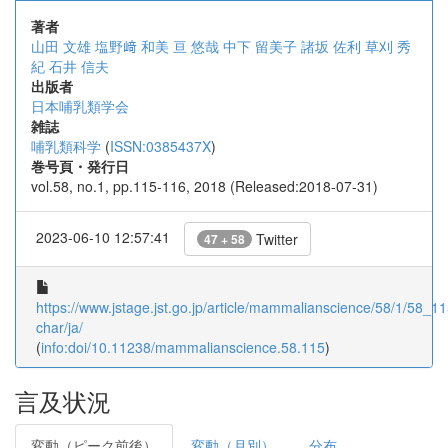
著者
山田 文雄
塩野﨑 和美
亘 悠哉
中下 留美子
諸坂 佐利
草刈 秀
紀
石井 信夫
出版者
日本哺乳類学会
雑誌
哺乳類科学
(
ISSN:0385437X
)
巻号頁・発行日
vol.58, no.1, pp.115-116, 2018 (Released:2018-07-31)
2023-06-10 12:57:41
Twitter
47 + 58
https://www.jstage.jst.go.jp/article/mammalianscience/58/1/58_115
char/ja/
(
info:doi/10.11238/mammalianscience.58.115
)
言及状況
変動（ピーク前後）
変動（月別）
分布