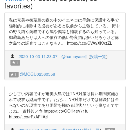
favorites)
私は奄美や御蔵島の森の中のイエネコは早急に保護する事で
強制的に排除する必要があると以前から主張している。 街中
の野良猫や飼猫ですら鳩や鴨等も補殺するのも知っている。
御蔵島あたりは人への依存の低い野良猫は多いだろうけど徳
之島での調査ではこんなもん。 https://t.co/GVA9XKVzZL
2020-10-03 11:23:07
@hamayaseiji
(
投稿一覧
)
1
@MOGU02560558
1
少し古い内容ですが奄美大島ではTNR対策は長い期間実施さ
れて現在も継続中です。ただ…TNR対策だけでは解決には至
らないのが現実であり困難を極める現状だという事なんです
よね。 資料其ノ壱 https://t.co/GOH4eV71fu
https://t.co/rFxAFlIAzi