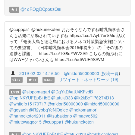
@1qROpjDCpp0zQ8i
1
@cupppa1 @hukunekoten おおそうなんですね哺乳類学会さ
んも活発に活動されていますね https://t.co/LAyL7erSMu 話戻
って 「奄美大島と徳之島におけるノネコ対策緊急実施につい
ての要望書」 （日本哺乳類学会2015年提出） の「その後の
進捗と課題」 https://t.co/1G8oYWVXS9 こちらの顔ぶれに
はWWFジャパンさんも https://t.co/udWUF9SSVM
2019-02-02 14:16:50
@midori50000000
(
投稿一覧
)
リツイート・ネットワーク (19)
17
11
0.640
@sippomagari
@DgYkDAatU4KFvdB
19
@ppINKYUFEpB1ibE
@tatuki333
@k2kBcTiP82T4D13
@whitefo15179717
@midori50000000
@midori50000000
@goyaoh
@R2ybbqYeNjOqiee
@nekomamori
@hannekotori2011
@tsubakiono
@maeve502
@miutowaqoo15
@cupppa1
@hukunekoten
@ppINKYUFEpB1ibE
@tatuki333
@michichology1
11