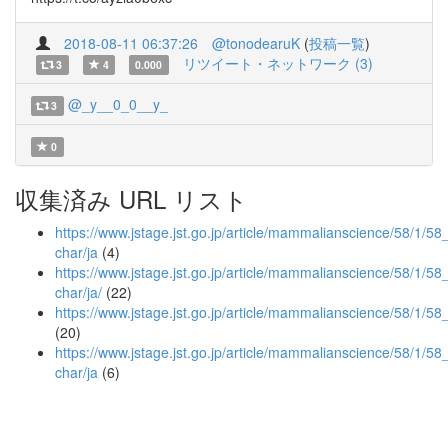
2018-08-11 06:37:26
@tonodearuK
(
投稿一覧
)
リツイート・ネットワーク (3)
3
4
0.000
@_y__0_0__y_
3
0
収集済み URL リスト
https://www.jstage.jst.go.jp/article/mammalianscience/58/1/58_
char/ja
(4)
https://www.jstage.jst.go.jp/article/mammalianscience/58/1/58_
char/ja/
(22)
https://www.jstage.jst.go.jp/article/mammalianscience/58/1/5
(20)
https://www.jstage.jst.go.jp/article/mammalianscience/58/1/58
char/ja
(6)