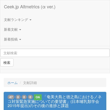
Ceek.jp Altmetrics (α ver.)
文献ランキング
新着文献
新着投稿
検索
ホーム
文献詳細
「奄美大島と徳之島におけるノネ
47
0
0
0
OA
コ対策緊急実施についての要望書」(日本哺乳類学会
2015年提出)のその後の進捗と課題