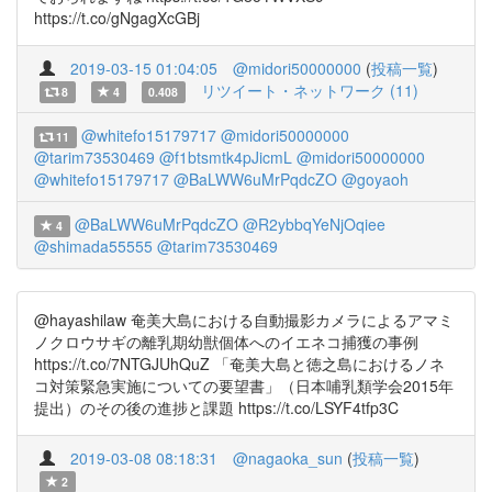
https://t.co/gNgagXcGBj
2019-03-15 01:04:05
@midori50000000
(
投稿一覧
)
リツイート・ネットワーク (11)
8
4
0.408
@whitefo15179717
@midori50000000
11
@tarim73530469
@f1btsmtk4pJicmL
@midori50000000
@whitefo15179717
@BaLWW6uMrPqdcZO
@goyaoh
@BaLWW6uMrPqdcZO
@R2ybbqYeNjOqiee
4
@shimada55555
@tarim73530469
@hayashilaw 奄美大島における自動撮影カメラによるアマミ
ノクロウサギの離乳期幼獣個体へのイエネコ捕獲の事例
https://t.co/7NTGJUhQuZ 「奄美大島と徳之島におけるノネ
コ対策緊急実施についての要望書」（日本哺乳類学会2015年
提出）のその後の進捗と課題 https://t.co/LSYF4tfp3C
2019-03-08 08:18:31
@nagaoka_sun
(
投稿一覧
)
2