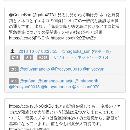
@CrimeBan @gato42731 見るに見かねて助け舟 ネコと野良
猫とノネコとイエネコの関係についての一般的な認識は画像
の通りです。 出典：「奄美大島と徳之島におけるノネコ対策
緊急実施についての要望書」のその後の進捗と課題
https://t.co/o5jFffxChN https://t.co/dkKxXBwwZc
2018-10-07 08:25:55
@nagaoka_sun
(
投稿一覧
)
リツイート・ネットワーク (5)
5
9
0.365
@tefuyamaneko
@Procyon00018
@miyocyun
5
@ga3aat
@jumangokumanju
@lmfaonorth
6
@Procyon00018
@tefuyamaneko
@zakisan0079
https://t.co/syuNbCxKD6 あとの記録を探しても、 奄美のノネ
コはが殺処分が大前提という記述は見つかりませんでした。
つまり、奄美のノネコは愛護動物なのでは最初から、譲渡が
基本になっています。 前も今も譲渡が大前提です。
https://t.co/ayzla0b6xc