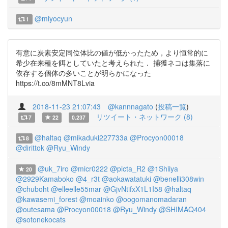
@miyocyun
1
有意に炭素安定同位体比の値が低かったため，より恒常的に
希少在来種を餌としていたと考えられた． 捕獲ネコは集落に
依存する個体の多いことが明らかになった
https://t.co/8mMNT8Lvia
2018-11-23 21:07:43
@kannnagato
(
投稿一覧
)
リツイート・ネットワーク (8)
7
22
0.237
@haltaq
@mikaduki227733a
@Procyon00018
8
@dirittok
@Ryu_Windy
@uk_7iro
@micr0222
@picta_R2
@1Shiiya
20
@2929Kamaboko
@4_r3t
@aokawatatuki
@benelli308win
@chuboht
@elleelle55mar
@GjvNtifxX1L1I58
@haltaq
@kawasemi_forest
@moainko
@oogomanomadaran
@outesama
@Procyon00018
@Ryu_Windy
@SHIMAQ404
@sotonekocats