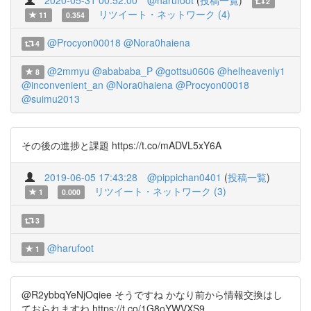
2020-05-31 00:52:00
@harufoot
(
投稿一覧
)
2
リツイート・ネットワーク (4)
11
0.354
@Procyon00018
@Nora0haiena
4
@2mmyu
@abababa_P
@gottsu0606
@helheavenly1
8
@inconvenient_an
@Nora0haiena
@Procyon00018
@suimu2013
その後の進捗と課題 https://t.co/mADVL5xY6A
2019-06-05 17:43:28
@pippichan0401
(
投稿一覧
)
リツイート・ネットワーク (3)
1
0.000
3
@harufoot
1
@R2ybbqYeNjOqiee そうですね かなり前から情報交換はし
ておられますね https://t.co/1G8oYWVXS9