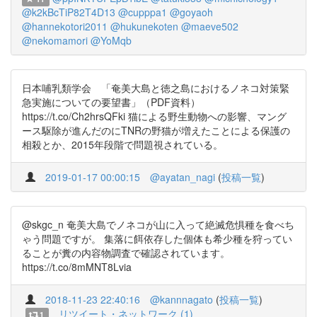
@k2kBcTiP82T4D13
@cupppa1
@goyaoh
@hannekotori2011
@hukunekoten
@maeve502
@nekomamori
@YoMqb
日本哺乳類学会 「奄美大島と徳之島におけるノネコ対策緊
急実施についての要望書」（PDF資料）
https://t.co/Ch2hrsQFki 猫による野生動物への影響、マング
ース駆除が進んだのにTNRの野猫が増えたことによる保護の
相殺とか、2015年段階で問題視されている。
2019-01-17 00:00:15
@ayatan_nagi
(
投稿一覧
)
@skgc_n 奄美大島でノネコが山に入って絶滅危惧種を食べち
ゃう問題ですが。 集落に餌依存した個体も希少種を狩ってい
ることが糞の内容物調査で確認されています。
https://t.co/8mMNT8Lvia
2018-11-23 22:40:16
@kannnagato
(
投稿一覧
)
リツイート・ネットワーク (1)
1