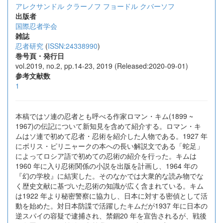
アレクサンドル クラーノフ
フョードル クバーソフ
出版者
国際忍者学会
雑誌
忍者研究
(
ISSN:24338990
)
巻号頁・発行日
vol.2019, no.2, pp.14-23, 2019 (Released:2020-09-01)
参考文献数
1
本稿ではソ連の忍者とも呼べる作家ロマン・キム(1899 ~
1967)の伝記について新知見を含めて紹介する。ロマン・キ
ムはソ連で初めて忍者・忍術を紹介した人物である。1927 年
にボリス・ピリニャークの本への長い解説文である「蛇足」
によってロシア語で初めての忍術の紹介を行った。キムは
1960 年に入り忍術関係の小説を出版を計画し、1964 年の
『幻の学校』に結実した。そのなかでは大衆的な読み物でな
く歴史文献に基づいた忍術の知識が広く含まれている。キム
は1922 年より秘密警察に協力し、日本に対する密偵として活
動を始めた。対日本防諜で活躍したキムだが1937 年に日本の
逆スパイの容疑で逮捕され、禁錮20 年を宣告されるが、戦後