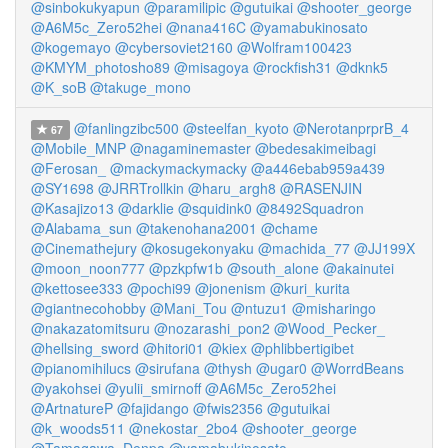
@sinbokukyapun
@paramilipic
@gutuikai
@shooter_george
@A6M5c_Zero52hei
@nana416C
@yamabukinosato
@kogemayo
@cybersoviet2160
@Wolfram100423
@KMYM_photosho89
@misagoya
@rockfish31
@dknk5
@K_soB
@takuge_mono
@fanlingzibc500
@steelfan_kyoto
@NerotanprprB_4
67
@Mobile_MNP
@nagaminemaster
@bedesakimeibagi
@Ferosan_
@mackymackymacky
@a446ebab959a439
@SY1698
@JRRTrollkin
@haru_argh8
@RASENJIN
@Kasajizo13
@darklie
@squidink0
@8492Squadron
@Alabama_sun
@takenohana2001
@chame
@Cinemathejury
@kosugekonyaku
@machida_77
@JJ199X
@moon_noon777
@pzkpfw1b
@south_alone
@akainutei
@kettosee333
@pochi99
@jonenism
@kuri_kurita
@giantnecohobby
@Mani_Tou
@ntuzu1
@misharingo
@nakazatomitsuru
@nozarashi_pon2
@Wood_Pecker_
@hellsing_sword
@hitori01
@kiex
@phlibbertigibet
@pianomihilucs
@sirufana
@thysh
@ugar0
@WorrdBeans
@yakohsei
@yulii_smirnoff
@A6M5c_Zero52hei
@ArtnatureP
@fajidango
@fwis2356
@gutuikai
@k_woods511
@nekostar_2bo4
@shooter_george