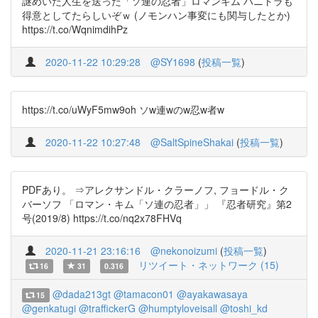
謎めいた人生を送った「ソ連の忍者」ロマンキム ハニトラも
得意としてたらしいぞｗ (ノモンハン事変にも関与したとか)
https://t.co/WqnimdihPz
2020-11-22 10:29:28
@SY1698
(
投稿一覧
)
https://t.co/uWyF5mw9oh ソw連wのw忍w者w
2020-11-22 10:27:48
@SaltSpineShakai
(
投稿一覧
)
PDFあり。 ⇒アレクサンドル・クラーノフ, フョードル・ク
バーソフ 「ロマン・キム「ソ連の忍者」」 『忍者研究』第2
号(2019/8) https://t.co/nq2x78FHVq
2020-11-21 23:16:16
@nekonoizumi
(
投稿一覧
)
リツイート・ネットワーク (15)
16
31
0.316
@dada213gt
@tamacon01
@ayakawasaya
15
@genkatugi
@traffickerG
@humptyloveisall
@toshi_kd