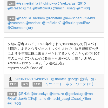
@samedininja
@tokinokyo
@nekoarashi2010
8
@terazzo
@rna
@traffickerG
@machi_usagi
@lm700j
@caerula_barbam
@robatani
@a446ebab959a439
8
@truetomb
@madcari
@traffickerG
@BoultonpaulP92
@Cinemathejury
ソ連の忍者スパイ、1899年生まれで1922年から対日スパイ、
別資料によるとウラジオストック生まれで、抗日運動家の父
により少年期に既に来日させられてるということなので1907
年のゴールデンカムイに参戦不可避やないけ!!! / J-STAGE
Articles - ロマン・キム「ソ連の忍者」
https://t.co/dZ9OsbhjcF
2020-11-21 14:03:50
@shooter_george
(
投稿一覧
)
リツイート・ネットワーク (11)
13
9
0.213
@EN03
@tokinokyo
@terazzo
@genkatugi
@rna
11
@traffickerG
@Kojimamo
@machi_usagi
@capt_kitten
@lm700j