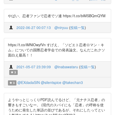
やばい、忍者ファンで忍者でソ連 https://t.co/biMSBQmQYM
2022-06-27 00:07:13
@niryuu
(
投稿一覧
)
https://t.co/iMNlOwyfVn すげえ、「ソビエト忍者ロマン・キ
ム」についての国際忍者学会での発表論文。なんだこれクソ
面白え最高！！
2021-05-07 23:39:09
@inabawataru
(
投稿一覧
)
3
@EXdadaSIN
@silentspice
@takechan3
3
ようやっとじっくりPDF読んでるけど、「元ナチス忍者」の
響きもすごいなー。 (現代のスパイにも「忍者」の呼称を使
うために発生した単語の並びであるが、それにしたってとい