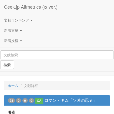
Ceek.jp Altmetrics (α ver.)
文献ランキング
新着文献
新着投稿
検索
ホーム
文献詳細
ロマン・キム「ソ連の忍者」
93
0
0
0
OA
著者