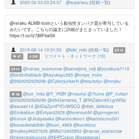
2020-02-03 23:24:37
@suyaraou
(
投稿一覧
)
@reraku ALMB-toxinという殺虫性タンパク質が寄与している
みたいです。こちらの論文に詳細がまとまっていました！
https://t.co/Iz7jMFkwS5
2019-08-14 19:31:53
@biki_relic
(
投稿一覧
)
14
リツイート・ネットワーク (15)
47
0.209
@nanas_scarecrow
@samejima_reiji
@yozakura7110
15
@birdintheblack
@kayukayu565
@mope_iroiro
@292929292929b
@CyberjunkerH
@tesutotyu
@reraku
@oor_hrks
@Y_YKBY
@rosohyi
@7tume
@P_nuttari
38
@292929292929b
@4843antares_T
@5hZabcnk51gnMVp
@asusan14
@dDqZpntPYOJWSCQ
@dish_delicious
@Emikablue
@Entyant2828
@forenoonM
@gonngerari
@iruno4
@Jiraiyasaka
@kannonkino1
@kariotsumu001
@kousuketabibibi
@kuon_4869
@kurokiccc
@maikey96537626
@Mk212405853
@nanas_scarecrow
@nenenegisuzune
@NHPCyano
@ogawanari