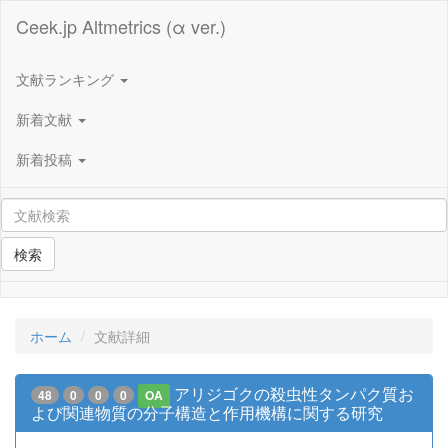
Ceek.jp Altmetrics (α ver.)
文献ランキング
新着文献
新着投稿
検索
ホーム
文献詳細
アリジゴクの殺虫性タンパク質お
48
0
0
0
OA
よび関連物質の分子構造と作用機構に関する研究