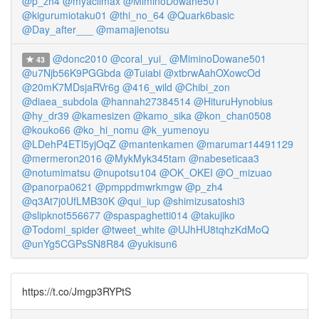
@p_zh4
@myaclimax
@MiminoDowane501
@kigurumiotaku01
@thi_no_64
@Quark6basic
@Day_after___
@mamajienotsu
@donc2010
@coral_yui_
@MiminoDowane501
43
@u7Njb56K9PGGbda
@Tuiabi
@xtbrwAahOXowcOd
@20mK7MDsjaRVr6g
@416_wild
@Chibi_zon
@diaea_subdola
@hannah27384514
@HituruHynobius
@hy_dr39
@kamesizen
@kamo_sika
@kon_chan0508
@kouko66
@ko_hi_nomu
@k_yumenoyu
@LDehP4ETl5yjOqZ
@mantenkamen
@marumar14491129
@mermeron2016
@MykMyk345tam
@nabeseticaa3
@notumimatsu
@nupotsu104
@OK_OKEI
@O_mizuao
@panorpa0621
@pmppdmwrkmgw
@p_zh4
@q3At7j0UfLMB30K
@qui_iup
@shimizusatoshi3
@slipknot556677
@spaspaghetti014
@takujiko
@Todomi_spider
@tweet_white
@UJhHU8tqhzKdMoQ
@unYg5CGPsSN8R84
@yukisun6
https://t.co/Jmgp3RYPtS