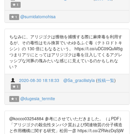
1
@sumidatomohisa
1
ちなみに、アリジゴクは獲物を捕獲する際に麻痺毒を利用す
るが、その毒性はモル換算でいわゆるふぐ毒（テトロドトキ
シン）の 130 倍にもなるという。 https://t.co/uDC09QuM5g
つまりアリにとってはアリジゴクは毒を注入してくるアグレ
ッシブな河豚の塊みたいな感じに見えているのかもしれな
い？
2020-08-30 18:18:33
@Sa_gracilistyla
(
投稿一覧
)
1
@dugesia_termite
1
@kocco03254884 参考にさせていただきました。（↓PDF）
「アリジゴクの殺虫性タンパク質および関連物質の分子構造
と作用機構に関する研究」松田一彦 https://t.co/ZRVezDqSjW