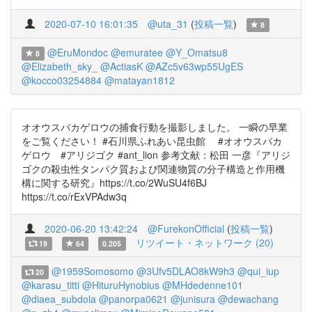
2020-07-10 16:01:35
@uta_31
(
投稿一覧
)
8
@EruMondoc
@emuratee
@Y_Omatsu8
8
@Elizabeth_sky_
@ActiasK
@AZc5v63wp55UgES
@kocco03254884
@matayan1812
オオウスバカゲロウの捕食行動を撮影しました。 一瞬の早業
をご覧ください！ #石川県ふれあい昆虫館 #オオウスバカ
ゲロウ #アリジゴク #ant_lion 参考文献：松田 一彦『アリジ
ゴクの殺虫性タンパク質および関連物質の分子構造と作用機
構に関する研究』https://t.co/2WuSU4f6BJ
https://t.co/rExVPAdw3q
2020-06-20 13:42:24
@FurekonOfficial
(
投稿一覧
)
リツイート・ネットワーク (20)
19
64
0.205
@1959Somosomo
@3Ufv5DLAO8kW9h3
@qui_iup
20
@karasu_titti
@HituruHynobius
@MHdedenne101
@diaea_subdola
@panorpa0621
@junisura
@dewachang