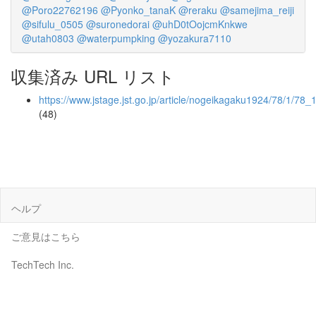
@Poro22762196
@Pyonko_tanaK
@reraku
@samejima_reiji
@sifulu_0505
@suronedorai
@uhD0tOojcmKnkwe
@utah0803
@waterpumpking
@yozakura7110
収集済み URL リスト
https://www.jstage.jst.go.jp/article/nogeikagaku1924/78/1/78_
(48)
ヘルプ
ご意見はこちら
TechTech Inc.