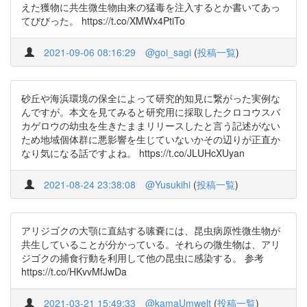
えた獲物に共生微生物由来の猛毒を注入するとか書いてあっ
てびびった。 https://t.co/XMWx4PtiTo
2021-09-06 08:16:29
@goi_sagi
(
投稿一覧
)
砂丘や海浜環境の保全によって研究的知見に繋がった実例な
んですが。本文を見てみると研究用に採取したクロコウスバ
カゲロウの幼虫を生きたままリリースしたと言う記述がない
ため地域個体群に悪影響を生じていないかその辺りが正直か
なり気になる話ですよね。 https://t.co/JLUHcXUyan
2021-08-24 23:38:08
@Yusukihi
(
投稿一覧
)
アリジゴクの大顎に直結する嗉嚢には、昆虫病原性微生物が
共生していることが分かっている。それらの微生物は、アリ
ジゴクの捕食行動を利用して他の昆虫に感染する。 参考
https://t.co/HKvvMfJwDa
2021-03-21 15:49:33
@kamaUmwelt
(
投稿一覧
)