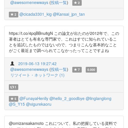
@awesomenewways
(
投稿一覧
)
2
@cicada3301_kig
@Kansai_jpn_tan
2
https://t.co/4pqBBnu8gN この論文が出たのが2012年で、この
著者はとても有名な専門家で、これはすでに知られているこ
とを追試したものではないので、つまりこんな基本的なこと
がごく最近まで調べられてこなかったってことですよね
2019-06-13 19:27:42
@awesomenewways
(
投稿一覧
)
7
0.000
リツイート・ネットワーク (1)
1
@FunayaHenlly
@hello_2_goodbye
@linglanglong
5
@S_Y15
@xigurekaoru
@omizansakamoto これについて、私の把握している資料で