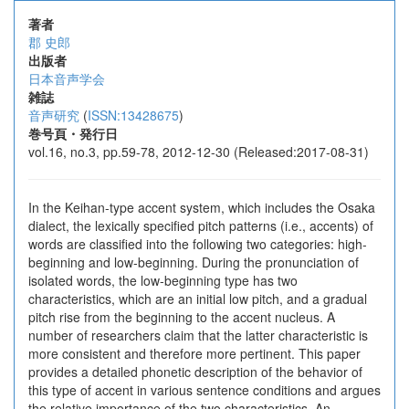
著者
郡 史郎
出版者
日本音声学会
雑誌
音声研究
(
ISSN:13428675
)
巻号頁・発行日
vol.16, no.3, pp.59-78, 2012-12-30 (Released:2017-08-31)
In the Keihan-type accent system, which includes the Osaka
dialect, the lexically specified pitch patterns (i.e., accents) of
words are classified into the following two categories: high-
beginning and low-beginning. During the pronunciation of
isolated words, the low-beginning type has two
characteristics, which are an initial low pitch, and a gradual
pitch rise from the beginning to the accent nucleus. A
number of researchers claim that the latter characteristic is
more consistent and therefore more pertinent. This paper
provides a detailed phonetic description of the behavior of
this type of accent in various sentence conditions and argues
the relative importance of the two characteristics. An