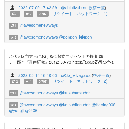
2022-07-09 17:42:59
@ablativehen
(
投稿一覧
)
リツイート・ネットワーク (1)
1
2
0.707
@awesomenewways
1
@awesomenewways
@ponpon_kikipon
2
現代大阪市方言における低起式アクセントの特徴 郡
史 郎 * 『音声研究』2012: 59-78 https://t.co/pZWIj9xfNa
2022-05-14 16:10:03
@So_Miyagawa
(
投稿一覧
)
リツイート・ネットワーク (2)
2
4
0.707
@awesomenewways
@katsuhitosudoh
2
@awesomenewways
@katsuhitosudoh
@Koning008
4
@yongjing0406