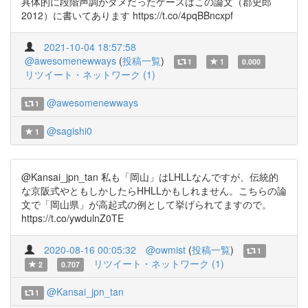
具体的に段階声調がダメだったケースはこの論文（郡史郎
2012）に書いてあります https://t.co/4pqBBncxpf
2021-10-04 18:57:58
@awesomenewways
(
投稿一覧
)
1
1
0.000
リツイート・ネットワーク (1)
@awesomenewways
1
@sagishi0
1
@Kansai_jpn_tan 私も「岡山」はLHLLなんですが、伝統的
な京阪式やともしかしたらHHLLかもしれません。こちらの論
文で「岡山県」が高起式の例として挙げられてますので。
https://t.co/ywdulnZ0TE
2020-08-16 00:05:32
@owmist
(
投稿一覧
)
1
リツイート・ネットワーク (1)
2
0.707
@Kansai_jpn_tan
1