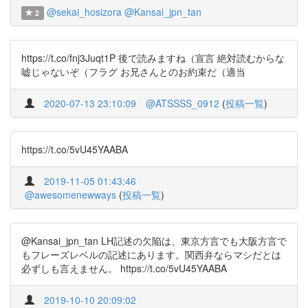
@sekai_hosizora
@Kansai_jpn_tan
2
https://t.co/fnj3Juqt1P 後で読みますね（宣言 絶対読むからな
嘘じゃないぞ（フラグ お兄さんとのお約束だ（適当
2020-07-13 23:10:09
@ATSSSS_0912
(
投稿一覧
)
https://t.co/5vU45YAABA
2019-11-05 01:43:46
@awesomenewways
(
投稿一覧
)
@Kansai_jpn_tan LH記述の欠陥は、東京方言でも大阪方言で
もフレーズレベルの記述にあります。関西弁ならマシだとは
必ずしも言えません。 https://t.co/5vU45YAABA
2019-10-10 20:09:02