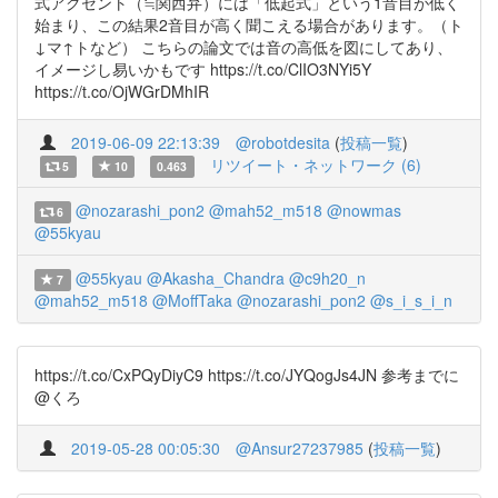
式アクセント（≒関西弁）には「低起式」という1音目が低く
始まり、この結果2音目が高く聞こえる場合があります。（ト
↓マ↑トなど） こちらの論文では音の高低を図にしてあり、
イメージし易いかもです https://t.co/ClIO3NYi5Y
https://t.co/OjWGrDMhIR
2019-06-09 22:13:39
@robotdesita
(
投稿一覧
)
リツイート・ネットワーク (6)
5
10
0.463
@nozarashi_pon2
@mah52_m518
@nowmas
6
@55kyau
@55kyau
@Akasha_Chandra
@c9h20_n
7
@mah52_m518
@MoffTaka
@nozarashi_pon2
@s_i_s_i_n
https://t.co/CxPQyDiyC9 https://t.co/JYQogJs4JN 参考までに
@くろ
2019-05-28 00:05:30
@Ansur27237985
(
投稿一覧
)