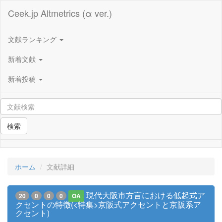
Ceek.jp Altmetrics (α ver.)
文献ランキング
新着文献
新着投稿
検索
ホーム
文献詳細
現代大阪市方言における低起式ア
20
0
0
0
OA
クセントの特徴(<特集>京阪式アクセントと京阪系ア
クセント)