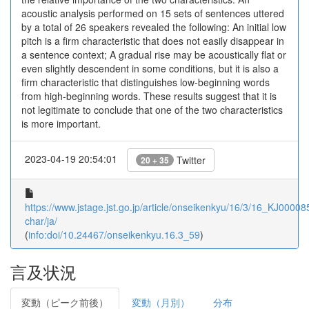
acoustic analysis performed on 15 sets of sentences uttered
by a total of 26 speakers revealed the following: An initial low
pitch is a firm characteristic that does not easily disappear in
a sentence context; A gradual rise may be acoustically flat or
even slightly descendent in some conditions, but it is also a
firm characteristic that distinguishes low-beginning words
from high-beginning words. These results suggest that it is
not legitimate to conclude that one of the two characteristics
is more important.
2023-04-19 20:54:01
Twitter
20 + 35
https://www.jstage.jst.go.jp/article/onseikenkyu/16/3/16_KJ00008
char/ja/
(
info:doi/10.24467/onseikenkyu.16.3_59
)
言及状況
変動（ピーク前後）
変動（月別）
分布