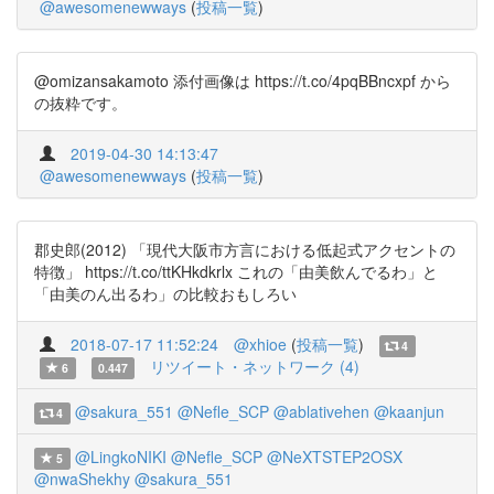
@awesomenewways
(
投稿一覧
)
@omizansakamoto 添付画像は https://t.co/4pqBBncxpf から
の抜粋です。
2019-04-30 14:13:47
@awesomenewways
(
投稿一覧
)
郡史郎(2012) 「現代大阪市方言における低起式アクセントの
特徴」 https://t.co/ttKHkdkrlx これの「由美飲んでるわ」と
「由美のん出るわ」の比較おもしろい
2018-07-17 11:52:24
@xhioe
(
投稿一覧
)
4
リツイート・ネットワーク (4)
6
0.447
@sakura_551
@Nefle_SCP
@ablativehen
@kaanjun
4
@LingkoNIKI
@Nefle_SCP
@NeXTSTEP2OSX
5
@nwaShekhy
@sakura_551