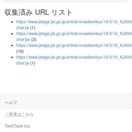
収集済み URL リスト
https://www.jstage.jst.go.jp/article/onseikenkyu/16/3/16_KJ00
char/ja
(1)
https://www.jstage.jst.go.jp/article/onseikenkyu/16/3/16_KJ00
char/ja/
(2)
https://www.jstage.jst.go.jp/article/onseikenkyu/16/3/16_KJ0
(19)
https://www.jstage.jst.go.jp/article/onseikenkyu/16/3/16_KJ0
char/ja
(1)
ヘルプ
ご意見はこちら
TechTech Inc.