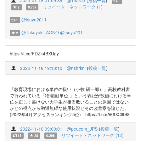
2023-01-18 01:09:39
@1hara3
(
投稿一覧
)
1
リツイート・ネットワーク (1)
2
0.707
@tsuyu2011
1
@Takayuki_AONO
@tsuyu2011
2
https://t.co/FDZk4BXUgy
2022-11-16 19:13:10
@nshrknl
(
投稿一覧
)
「教育現場における単位の扱い（小牧 研一郎）」高校教科書
で行われている「物理量[単位]」という表記が数値に付ける単
位を正しく書けない大学生が相当数いることの原因ではない
かとの視点から融通無碍な使用状況とその改善案を論じた。
(2022年4月アクセスランキング5位) https://t.co/A66XClItB8
2022-11-16 09:00:01
@peucom_JPS
(
投稿一覧
)
リツイート・ネットワーク (12)
13
28
0.298