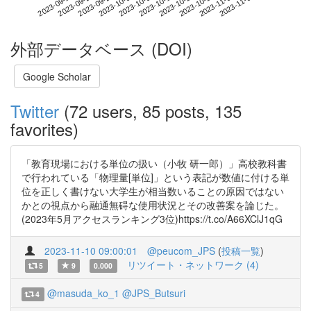
2023-11-02
2023-09-15
2023-10-03
2023-10-21
2023-11-08
2023-09-21
2023-10-09
2023-10-27
2023-09-27
2023-10-15
外部データベース (DOI)
Google Scholar
Twitter
(72 users, 85 posts, 135
favorites)
「教育現場における単位の扱い（小牧 研一郎）」高校教科書
で行われている「物理量[単位]」という表記が数値に付ける単
位を正しく書けない大学生が相当数いることの原因ではない
かとの視点から融通無碍な使用状況とその改善案を論じた。
(2023年5月アクセスランキング3位)https://t.co/A66XClJ1qG
2023-11-10 09:00:01
@peucom_JPS
(
投稿一覧
)
リツイート・ネットワーク (4)
5
9
0.000
@masuda_ko_1
@JPS_Butsuri
4