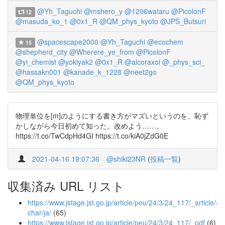
@Yh_Taguchi
@mshero_y
@1206wataru
@PicolonF
12
@masuda_ko_1
@0x1_R
@QM_phys_kyoto
@JPS_Butsuri
@spacescape2000
@Yh_Taguchi
@ecochem
15
@shepherd_city
@Wherere_ye_from
@PicolonF
@yi_chemist
@yokiyak2
@0x1_R
@alcoraxoi
@_phys_sci_
@hassakn001
@kanade_k_1228
@neet2go
@QM_phys_kyoto
物理単位を[m]のようにする書き方がマズいというのを、恥ず
かしながら今日初めて知った。改めよう……。
https://t.co/TwCdpHd4GI https://t.co/kiA0jZdG0E
2021-04-16 19:07:36
@shiki23NR
(
投稿一覧
)
収集済み URL リスト
https://www.jstage.jst.go.jp/article/peu/24/3/24_117/_article/-
char/ja/
(65)
https://www.jstage.jst.go.jp/article/peu/24/3/24_117/_pdf
(6)