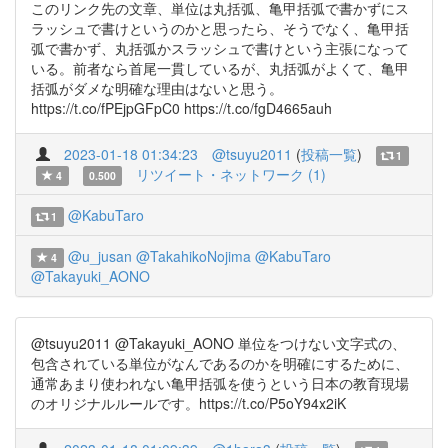
このリンク先の文章、単位は丸括弧、亀甲括弧で書かずにス
ラッシュで書けというのかと思ったら、そうでなく、亀甲括
弧で書かず、丸括弧かスラッシュで書けという主張になって
いる。前者なら首尾一貫しているが、丸括弧がよくて、亀甲
括弧がダメな明確な理由はないと思う。
https://t.co/fPEjpGFpC0 https://t.co/fgD4665auh
2023-01-18 01:34:23
@tsuyu2011
(
投稿一覧
)
1
リツイート・ネットワーク (1)
4
0.500
@KabuTaro
1
@u_jusan
@TakahikoNojima
@KabuTaro
4
@Takayuki_AONO
@tsuyu2011 @Takayuki_AONO 単位をつけない文字式の、
包含されている単位がなんであるのかを明確にするために、
通常あまり使われない亀甲括弧を使うという日本の教育現場
のオリジナルルールです。https://t.co/P5oY94x2iK