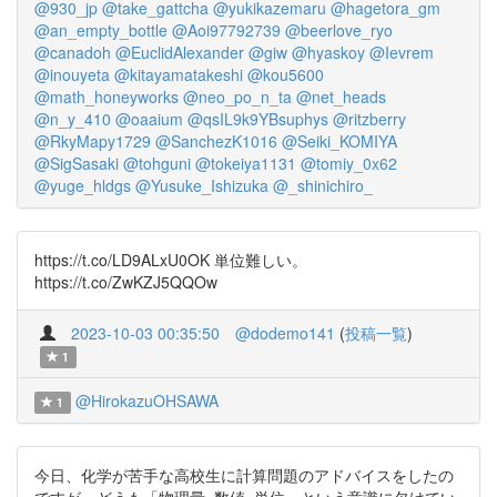
@930_jp
@take_gattcha
@yukikazemaru
@hagetora_gm
@an_empty_bottle
@Aoi97792739
@beerlove_ryo
@canadoh
@EuclidAlexander
@giw
@hyaskoy
@Ievrem
@inouyeta
@kitayamatakeshi
@kou5600
@math_honeyworks
@neo_po_n_ta
@net_heads
@n_y_410
@oaaium
@qsIL9k9YBsuphys
@ritzberry
@RkyMapy1729
@SanchezK1016
@Seiki_KOMIYA
@SigSasaki
@tohguni
@tokeiya1131
@tomiy_0x62
@yuge_hldgs
@Yusuke_Ishizuka
@_shinichiro_
https://t.co/LD9ALxU0OK 単位難しい。
https://t.co/ZwKZJ5QQOw
2023-10-03 00:35:50
@dodemo141
(
投稿一覧
)
1
@HirokazuOHSAWA
1
今日、化学が苦手な高校生に計算問題のアドバイスをしたの