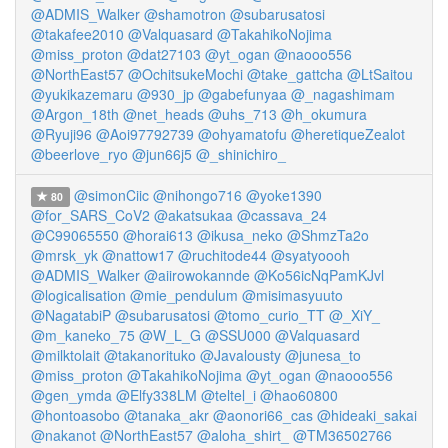
@ADMIS_Walker
@shamotron
@subarusatosi
@takafee2010
@Valquasard
@TakahikoNojima
@miss_proton
@dat27103
@yt_ogan
@naooo556
@NorthEast57
@OchitsukeMochi
@take_gattcha
@LtSaitou
@yukikazemaru
@930_jp
@gabefunyaa
@_nagashimam
@Argon_18th
@net_heads
@uhs_713
@h_okumura
@Ryuji96
@Aoi97792739
@ohyamatofu
@heretiqueZealot
@beerlove_ryo
@jun66j5
@_shinichiro_
@simonCiic
@nihongo716
@yoke1390
80
@for_SARS_CoV2
@akatsukaa
@cassava_24
@C99065550
@horai613
@ikusa_neko
@ShmzTa2o
@mrsk_yk
@nattow17
@ruchitode44
@syatyoooh
@ADMIS_Walker
@aiirowokannde
@Ko56icNqPamKJvl
@logicalisation
@mie_pendulum
@misimasyuuto
@NagatabiP
@subarusatosi
@tomo_curio_TT
@_XiY_
@m_kaneko_75
@W_L_G
@SSU000
@Valquasard
@milktolait
@takanorituko
@Javalousty
@junesa_to
@miss_proton
@TakahikoNojima
@yt_ogan
@naooo556
@gen_ymda
@Elfy338LM
@teltel_i
@hao60800
@hontoasobo
@tanaka_akr
@aonori66_cas
@hideaki_sakai
@nakanot
@NorthEast57
@aloha_shirt_
@TM36502766