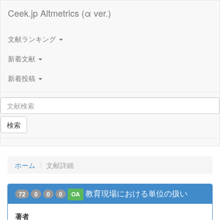
Ceek.jp Altmetrics (α ver.)
文献ランキング
新着文献
新着投稿
検索
ホーム
文献詳細
教育現場における単位の扱い
72
0
0
0
OA
著者