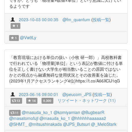
ですが、どうも「物理量=数値×単位」という意識に欠けてい
るようです
2023-10-03 00:00:35
@fm_quantum
(
投稿一覧
)
1
@Vw9Ly
1
「教育現場における単位の扱い（小牧 研一郎）」高校教科書
で行われている「物理量[単位]」という表記が数値に付ける単
位を正しく書けない大学生が相当数いることの原因ではない
かとの視点から融通無碍な使用状況とその改善案を論じた。
(2023年1月アクセスランキング4位)https://t.co/A66XClJ1qG
2023-06-16 09:00:01
@peucom_JPS
(
投稿一覧
)
リツイート・ネットワーク (11)
13
14
0.300
@masuda_ko_1
@komiyamian
@BugbearR
11
@masatomofuji
@masuda_ko_1
@hhhhhhaaaaaa2
@SHMT_
@mitsushinakada
@JPS_Butsuri
@_MeloStark