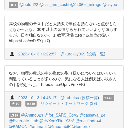
@buturi22
@call_me_sushi
@0406el_mirage
@csyou
4
高校の物理のテストだと大括弧で単位を括らないと点がもら
えなかったな。30年以上の習慣ならそれでいいような気もす
るが、日本独自なのか。↓ 教育現場における単位の扱い
https://t.co/ccDlSYip1Q
2023-10-13 16:22:57
@kurokky969
(
投稿一覧
)
なお、物理の数式の中の単位の取り扱いについてはいろいろ
間違っていることが多いので、気になる人は例えば小牧さん
の↓を読むべし。 https://t.co/UpnvVmkFfG
2023-10-13 14:46:17
@irobutsu
(
投稿一覧
)
40
リツイート・ネットワーク (39)
90
0.340
@Amino321
@for_SARS_CoV2
@cassava_24
39
@Evernote_Lab
@HvXoqYl9utiY3z8
@ruchitode44
@KAMON_Yammani
@NagatabiP
@tomorox