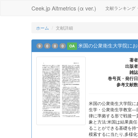
Ceek.jp Altmetrics (α ver.)
文献ランキング
ホーム
文献詳細
米国の公衆衛生大学院にお
9
0
0
0
OA
著者
出版者
雑誌
巻号頁・発行日
参考文献数
米国の公衆衛生大学院に
生学・公衆衛生学教室―
律に準拠する形で戦後一貫
象と方法:米国は結果責
ることができる基礎を持
模索するに当たり,多様