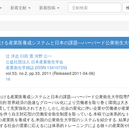
新着文献
新着投稿
ける産業医養成システムと日本の課題―ハーバード公衆衛生大
辻 洋志
臼田 寛
河野 公一
公益社団法人 日本産業衛生学会
産業衛生学雑誌
(
ISSN:13410725
)
vol.53, no.2, pp.33, 2011 (Released:2011-04-06)
16
おける産業医養成システムと日本の課題―ハーバード公衆衛生大学院専門
目的:世界経済の急速なグローバル化により労働者を取り巻く環境は大き
して充実強化されてきた.しかし,社会の変化に伴い企業や労働者が産業
任を伴う自主対応型の労働安全衛生制度を取っている.本稿では体系的な
つ産業医を養成する,米国の公衆衛生大学院のシステムを紹介する. 結果
化する社会の需要に応えるには体系的トレーニングによる個々の産業医や