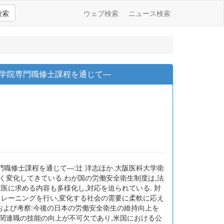
検索
ウェブ検索
ニュース検索
学院専門職修士課程を通じて―
職修士課程を通じて―:辻 洋志ほか.大阪医科大学衛
く変化してきている.わが国の労働安全衛生制度は,法
医に求める内容も多様化し,対応を迫られている. 対
トレーニングを行い,変化する社会の需要に柔軟に応え
および考察:今後の日本の労働安全衛生の維持向上を
関連職の技能の向上が不可欠であり,米国における公