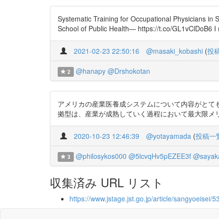
Systematic Training for Occupational Physicians in 
School of Public Health— https://t.co/GL1vClDoB6 I
2021-02-23 22:50:16
@masaki_kobashi
(
投
@hanapy
@Drshokotan
2
アメリカの産業医養成システムについて内容がとても
拠型は、産業が成熟していく過程において最大限メリットを発
2020-10-23 12:46:39
@yotayamada
(
投稿一
@philosykos000
@5lcvqHv5pEZEE3f
@sayak
3
収集済み URL リスト
https://www.jstage.jst.go.jp/article/sangyoeisei