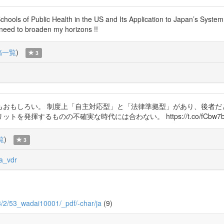
Schools of Public Health in the US and Its Application to Japan’s Syst
 need to broaden my horizons !!
稿一覧
)
3
おもしろい。 制度上「自主対応型」と「法律準拠型」があり、後者だ
揮するものの不確実な時代には合わない。 https://t.co/fCbw7bf
覧
)
3
a_vdr
/53/2/53_wadai10001/_pdf/-char/ja
(9)