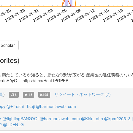
2023-06-15
2023-06-18
2023-06
-05-25
2
2023-05-28
2023-05-31
2023-06-03
2023-06-06
2023-06-09
2023-06-12
 Scholar
orites)
を満たしているか知ると、新たな視野が広がる 産業医の選任義務のない
9yQ… https://t.co/HchLfPGPEP
覧
)
リツイート・ネットワーク (7)
6
18
0.195
epy
@Hiroshi_Tsuji
@harmoniaweb_com
k
@fightingSANGYOI
@harmoniaweb_com
@Kirin_ohn
@kpm220513
2
@_DEN_G