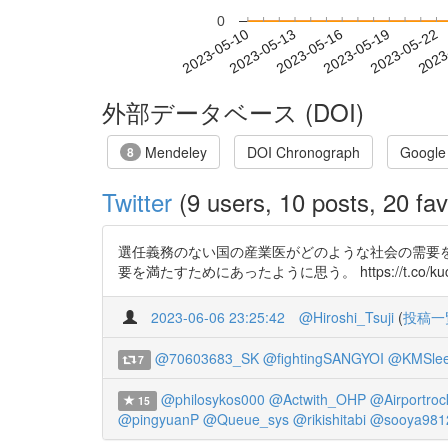
0
2023-05-16
2023-05-19
2023-05-22
2023
2023-05-10
2023-05-13
外部データベース (DOI)
Mendeley
DOI Chronograph
Google
8
Twitter
(9 users, 10 posts, 20 fav
選任義務のない国の産業医がどのような社会の需要
要を満たすためにあったように思う。 https://t.co/kucxIsH
2023-06-06 23:25:42
@Hiroshi_Tsuji
(
投稿一
@70603683_SK
@fightingSANGYOI
@KMSle
7
@philosykos000
@Actwith_OHP
@Airportroc
15
@pingyuanP
@Queue_sys
@rikishitabi
@sooya981