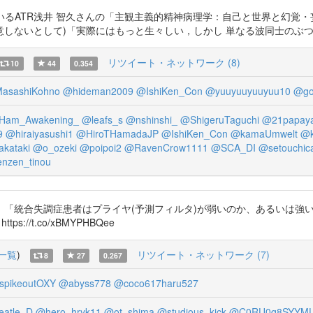
TR浅井 智久さんの「主観主義的精神病理学：自己と世界と幻覚・妄想」https
しないとして)「実際にはもっと生々しい，しかし 単なる波同士のぶ
リツイート・ネットワーク (8)
10
44
0.354
asashiKohno
@hideman2009
@IshiKen_Con
@yuuyuuyuuyuu10
@go
Ham_Awakening_
@leafs_s
@nshinshi_
@ShigeruTaguchi
@21papaya
9
@hiraiyasushi1
@HiroTHamadaJP
@IshiKen_Con
@kamaUmwelt
@k
kataki
@o_ozeki
@poipoi2
@RavenCrow1111
@SCA_DI
@setouchic
nzen_tinou
、「統合失調症患者はプライヤ(予測フィルタ)が弱いのか、あるいは強
/t.co/xBMYPHBQee
一覧
)
リツイート・ネットワーク (7)
8
27
0.267
spikeoutOXY
@abyss778
@coco617haru527
eatle_D
@hero_hryk11
@ot_shima
@studious_kick
@C0RU0q8SYYMU