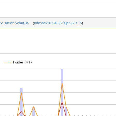
5/_article/-char/ja/
(
info:doi/10.24602/sjpr.62.1_5
)
Twitter (RT)