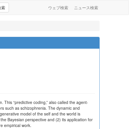
検索
ウェブ検索
ニュース検索
 This “predictive coding,” also called the agent-
ders such as schizophrenia. The dynamic and
 generative model of the self and the world is
 the Bayesian perspective and (2) its application for
e empirical work.