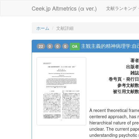
Ceek.jp Altmetrics (α ver.)
文献ランキング
ホーム
文献詳細
主観主義的精神病理学:自
22
0
0
0
OA
著者
出版者
雑誌
巻号頁・発行日
参考文献数
被引用文献数
A recent theoretical fram
centered approach, has r
hierarchical nature of pr
unclear. The current paper
understanding psychotic 