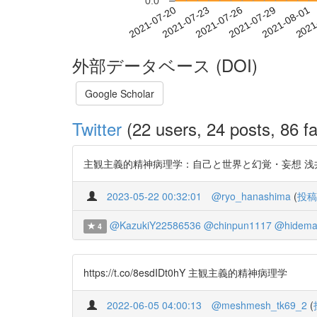
0.0
2021-07-26
2021-07-29
2021-08-01
2021
2021-07-20
2021-07-23
外部データベース (DOI)
Google Scholar
Twitter
(22 users, 24 posts, 86 fa
主観主義的精神病理学：自己と世界と幻覚・妄想 浅井 智久 htt
2023-05-22 00:32:01
@ryo_hanashima
(
投稿
@KazukiY22586536
@chinpun1117
@hidema
4
https://t.co/8esdIDt0hY 主観主義的精神病理学
2022-06-05 04:00:13
@meshmesh_tk69_2
(