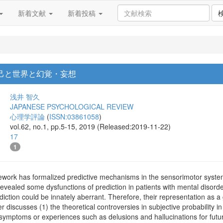
新着文献
新着投稿
己と世界と幻覚・妄想
浅井 智久
JAPANESE PSYCHOLOGICAL REVIEW
心理学評論
(
ISSN:03861058
)
vol.62, no.1, pp.5-15, 2019 (Released:2019-11-22)
17
1
ework has formalized predictive mechanisms in the sensorimotor system.
evealed some dysfunctions of prediction in patients with mental disor
ediction could be innately aberrant. Therefore, their representation as a
 discusses (1) the theoretical controversies in subjective probability in
symptoms or experiences such as delusions and hallucinations for futur