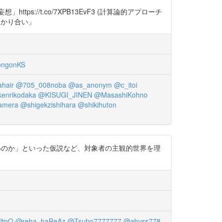
://t.co/7XPB13EvF3 (計算論的アプローチ
つかり合い」
ngonKS
hair
@705_008noba
@as_anonym
@c_itoi
enrikodaka
@KISUGI_JINEN
@MasashiKohno
amera
@shigekzishihara
@shikihuton
いのか」といった仮説など、対象者の主観的世界を理
tpQ
@reha_haReAz
@Tsubo7777777
@abyss778