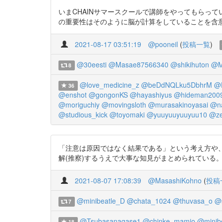
いまCHAINサマースクールで講師をやってもらっているA
の重要性はそのように脳が計算をしていることを含意
2021-08-17 03:51:19
@pooneil
(
投稿一覧
)
@30eesti
@Masae87566340
@shikihuton
@M
8
@love_medicine_z
@beDdNQLku5DbhrM
@
36
@enshot
@gongonKS
@hayashiyus
@hideman200
@moriguchiy
@movingsloth
@murasakinoyasai
@na
@studious_kick
@toyomaki
@yuuyuuyuuyuu10
@ze
「注意は原因ではなく結果である」という考え方や
解(推察)するうえで大事な知見がまとめられている。https:/
2021-08-07 17:08:39
@MasashiKohno
(
投稿
@minibeatle_D
@chata_1024
@thuvasa_o
@
7
@Tsubasanagase1
@chinke_mamio
@minib
18