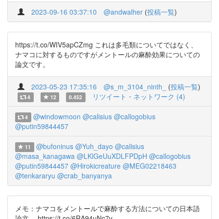
2023-09-16 03:37:10
@andwalher
(
投稿一覧
)
https://t.co/WIV5apCZmg これは多毛類についてではなく、
ナマコに対するものですがメントールの麻酔効果についての
論文です。
2023-05-23 17:35:16
@s_m_3104_ninth_
(
投稿一覧
)
リツイート・ネットワーク (4)
4
12
0.452
@windowmoon
@calisius
@callogobius
4
@putin59844457
@bufoninus
@Yuh_dayo
@calisius
11
@masa_kanagawa
@LKlGeUuXDLFPDpH
@callogobius
@putin59844457
@Hirokicreature
@MEG02218463
@tenkararyu
@crab_banyanya
メモ：ナマコをメントールで麻酔する方法についての日本語
論文。 https://t.co/6RA94uNc7v