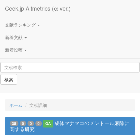
Ceek.jp Altmetrics (α ver.)
文献ランキング
新着文献
新着投稿
検索
ホーム
文献詳細
成体マナマコのメントール麻酔に
38
0
0
0
OA
関する研究