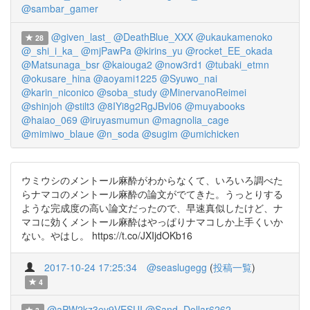
@sambar_gamer
@given_last_
@DeathBlue_XXX
@ukaukamenoko
28
@_shi_i_ka_
@mjPawPa
@kirins_yu
@rocket_EE_okada
@Matsunaga_bsr
@kaiouga2
@now3rd1
@tubaki_etmn
@okusare_hina
@aoyami1225
@Syuwo_nai
@karin_niconico
@soba_study
@MinervanoReimei
@shinjoh
@stilt3
@8IYi8g2RgJBvl06
@muyabooks
@haiao_069
@iruyasmumun
@magnolia_cage
@mimiwo_blaue
@n_soda
@sugim
@umichicken
ウミウシのメントール麻酔がわからなくて、いろいろ調べた
らナマコのメントール麻酔の論文がでてきた。うっとりする
ような完成度の高い論文だったので、早速真似したけど、ナ
マコに効くメントール麻酔はやっぱりナマコしか上手くいか
ない。やはし。 https://t.co/JXIjdOKb16
2017-10-24 17:25:34
@seaslugegg
(
投稿一覧
)
4
@aPW2kz3ey9VESUI
@Sand_Dollar6262