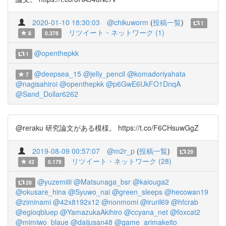
2020-01-10 18:30:03
@chikuworm
(
投稿一覧
)
1
リツイート・ネットワーク (1)
8
0.378
@openthepkk
1
@deepsea_15
@jelly_pencil
@komadoriyahata
7
@nagisahiroi
@openthepkk
@p6GwE6UkFO1DnqA
@Sand_Dollar6262
@reraku 研究論文がある模様。 https://t.co/F6CHsuwGgZ
2019-08-09 00:57:07
@m2r_p
(
投稿一覧
)
29
リツイート・ネットワーク (28)
42
0.179
@yuzemiiii
@Matsunaga_bsr
@kaiouga2
28
@okusare_hina
@Syuwo_nai
@green_sleeps
@hecowan19
@ziminami
@42x8192x12
@nonmomi
@iruril69
@hfcrab
@egioqbluep
@YamazukaAkihiro
@ccyana_net
@foxcat2
@mimiwo_blaue
@daijusan48
@game_arimakeito