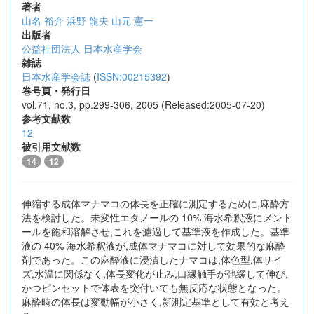
著者
山名 裕介
浜野 龍夫
山元 憲一
出版者
公益社団法人 日本水産学会
雑誌
日本水産学会誌
(
ISSN:00215392
)
巻号頁・発行日
vol.71, no.3, pp.299-306, 2005 (Released:2005-07-20)
参考文献数
12
被引用文献数
14
12
伸縮する成体マナマコの体長を正確に測定するために,麻酔方
法を検討した。未変性エタノールの 10% 海水希釈液にメント
ールを飽和溶解させ,これを濾過して基準液を作成した。基準
液の 40% 海水希釈液が,成体マナマコに対して効果的な麻酔
剤であった。この麻酔液に浸漬したナマコは,体色型,体サイ
ズ,水温に関係なく,体長変化が止み,口縁触手が弛緩して伸び,
かつピンセットで体表を突付いても無反応な状態となった。
麻酔時の体長は変動幅が小さく,新測定基準として有効と考え