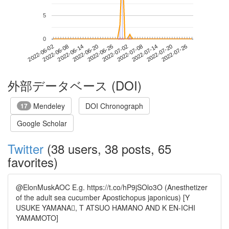
5
0
2022-07-20
2022-06-02
2022-06-20
2022-07-08
2022-07-26
2022-06-08
2022-06-26
2022-07-14
2022-06-14
2022-07-02
外部データベース (DOI)
Mendeley
DOI Chronograph
17
Google Scholar
Twitter
(38 users, 38 posts, 65
favorites)
@ElonMuskAOC E.g. https://t.co/hP9jSOlo3O (Anesthetizer
of the adult sea cucumber Apostichopus japonicus) [Y
USUKE YAMANA, T ATSUO HAMANO AND K EN-ICHI
YAMAMOTO]