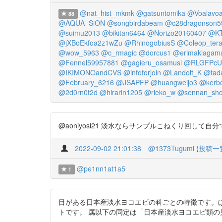
@nat_hist_mkmk
@gatsuntomika
@Voalavoa
88
@AQUA_SiON
@songbirdabeam
@c28dragonson5
@suimu2013
@bikitan6464
@Norizo20160407
@KT
@jXBoEkfoa2z1wZu
@RhinogobiusS
@Coleop_tera
@wow_5963
@c_rmagic
@dorcus1
@erimakiagam
@Fennel59957881
@gagieru_osamusi
@RLGFPcU
@IKIMONOandCVS
@infoforjoin
@Landolt_K
@tada
@February_6216
@JSAPFP
@huangweijo3
@kerb
@2d0rn0t2d
@hirarin1205
@rieko_w
@sennan_sho
@aoniyosi21 淡水ならサンプルこねくり回して自分で同定し
2022-09-02 21:01:38
@1373Tugumi
(
投稿一
@pe1nn1at1a5
1
目がある日本産淡水ヨコエビの科ごとの特徴です。
トです。 属以下の同定は「日本産淡水ヨコエビ類の見分け方」や記載論