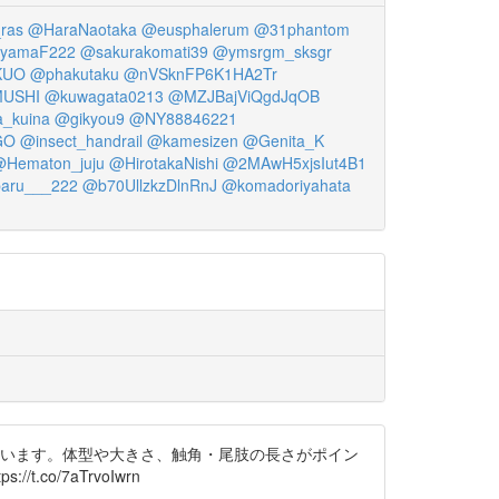
ras
@HaraNaotaka
@eusphalerum
@31phantom
yamaF222
@sakurakomati39
@ymsrgm_sksgr
KUO
@phakutaku
@nVSknFP6K1HA2Tr
USHI
@kuwagata0213
@MZJBajViQgdJqOB
a_kuina
@gikyou9
@NY88846221
GO
@insect_handrail
@kamesizen
@Genita_K
Hematon_juju
@HirotakaNishi
@2MAwH5xjsIut4B1
aru___222
@b70UllzkzDlnRnJ
@komadoriyahata
思います。体型や大きさ、触角・尾肢の長さがポイン
co/7aTrvoIwrn