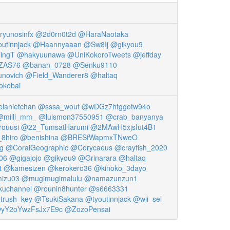
yunosinfx
@2d0rn0t2d
@HaraNaotaka
utinnjack
@Haannyaaan
@Sw8Ij
@gikyou9
ingT
@hakyuunawa
@UniKokoroTweets
@jeffday
ZAS76
@banan_0728
@Senku9110
novich
@Field_Wanderer8
@haltaq
okobai
lanietchan
@sssa_wout
@wDGz7htggotw94o
@milli_mm_
@luismon37550951
@crab_banyanya
ouusi
@22_TumsatHarumi
@2MAwH5xjsIut4B1
8hiro
@benishina
@BRESfWapmxTNweO
g
@CoralGeographic
@Corycaeus
@crayfish_2020
06
@gigajojo
@gikyou9
@Grinarara
@haltaq
t
@kamesizen
@kerokero36
@kinoko_3dayo
izu03
@mugimugimalulu
@namazunzun1
kuchannel
@rounin8hunter
@s6663331
trush_key
@TsukiSakana
@tyoutinnjack
@wii_sel
yY2oYwzFsJx7E9c
@ZozoPensai