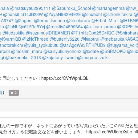
nala
@matsuya02995111
@Saburoku_School
@mariahgemma
@nw_
9
@nonsil_S14JB23W
@YuyaN96294929
@chuboht
@citronkirakira
@
A6747
@2agent
@teruo_ikmono
@tricolororo
@Erbaf_MtoT
@HTKN
fo
@inNLQx6T53a5Ycj
@rockfis24599664
@a_hum_prana
@KOPE_M
a
@fudzukita
@suzumusiDREAMER
@T1nHzCpd25D4iQC
@Shirohar
yKvarmQB
@2NoThree8
@butterfly5220
@kiaotrui
@mebarukaKASA
notorakichi
@yuki_syokubutu
@a1AgqW93RTKPUD9
@fujiyama_vc
@
eros3
@moshin_maru
@saisyukuhyohon2
@ixdate
@SSBMOKO
@sub
gi
@bakeneko_2013
@kajatony_tweet
@imogara_zuiki
てください！https://t.co/OVrtWpnLQL
覧
)
2
ほんの一部ですが、ネットにあがっている写真はだいたいこの5科だと
文などを使いましょう。 https://t.co/WUtcrqXsLe https://t.