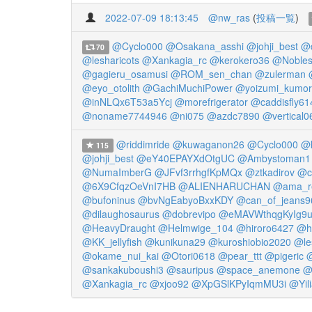
2022-07-09 18:13:45
@nw_ras
(
投稿一覧
)
@Cyclo000
@Osakana_asshi
@johji_best
@d
70
@lesharicots
@Xankagia_rc
@kerokero36
@Nobles
@gagieru_osamusi
@ROM_sen_chan
@zulerman
@eyo_otolith
@GachiMuchiPower
@yoizumi_kumor
@inNLQx6T53a5Ycj
@morefrigerator
@caddisfly61
@noname7744946
@ni075
@azdc7890
@vertical0
@riddimride
@kuwaganon26
@Cyclo000
@k
115
@johji_best
@eY40EPAYXdOtgUC
@Ambystoman1
@NumaImberG
@JFvf3rrhgfKpMQx
@ztkadirov
@c
@6X9CfqzOeVnI7HB
@ALIENHARUCHAN
@ama_re
@bufoninus
@bvNgEabyoBxxKDY
@can_of_jeans9
@dilaughosaurus
@dobrevipo
@eMAVWthqgKyIg9
@HeavyDraught
@Helmwige_104
@hiroro6427
@h
@KK_jellyfish
@kunikuna29
@kuroshiobio2020
@le
@okame_nui_kai
@Otori0618
@pear_ttt
@pigeric
@sankakuboushi3
@sauripus
@space_anemone
@
@Xankagia_rc
@xjoo92
@XpGSlKPyIqmMU3i
@Yili