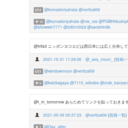
@komadoriyahata
@vertical06
2
@komadoriyahata
@nw_ras
@PGBHhbcdnp
12
@showwin7771
@2d0rn0t2d
@saoishin6k
@trifa3 ニッポンヨコエビは西日本には広く分布してる
2021-10-31 11:29:06
@_sea_moon_
(
投稿一
@windowmoon
@vertical06
2
@katzkagaya
@7110_edodes
@crab_banyan
5
@t_m_tomorrow あらためてリンクを貼っておきます…
2021-05-09 00:37:23
@vertical06
(
投稿一覧
)
@Day_after___
1