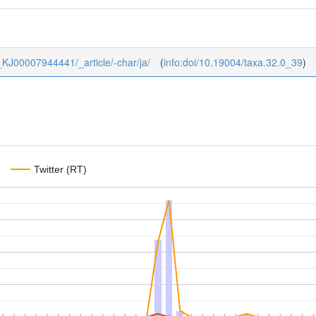
32_KJ00007944441/_article/-char/ja/
(
info:doi/10.19004/taxa.32.0_39
)
Twitter (RT)