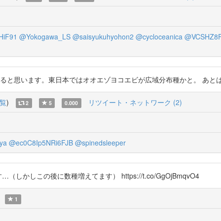
HiF91
@Yokogawa_LS
@saisyukuhyohon2
@cycloceanica
@VCSHZ8F
と思います。東日本ではオオエゾヨコエビが広域分布種かと。 あとは結構地域性があ
覧
)
リツイート・ネットワーク (2)
2
5
0.000
ya
@ec0C8Ip5NRi6FJB
@spinedsleeper
（しかしこの後に数種増えてます） https://t.co/GgOjBmqvO4
1