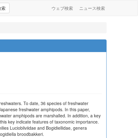
検索
ウェブ検索
ニュース検索
reshwaters. To date, 36 species of freshwater
apanese freshwater amphipods. In this paper,
shwater amphipods are marshalled. In addition, a key
 this key indicate features of taxonomic importance.
lies Luciobliviidae and Bogidiellidae, genera
Bogidiella broodbakkeri.