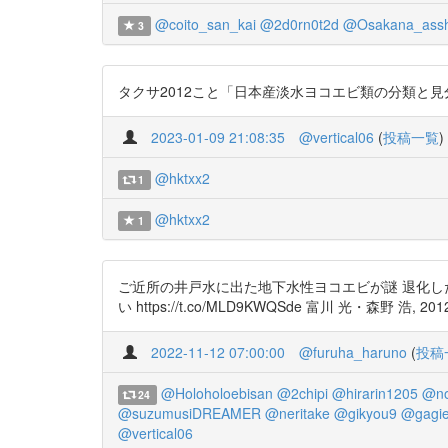
@coito_san_kai
@2d0rn0t2d
@Osakana_assh
3
タクサ2012こと「日本産淡水ヨコエビ類の分類と見分け方」 ht
2023-01-09 21:08:35
@vertical06
(
投稿一覧
)
@hktxx2
1
@hktxx2
1
ご近所の井戸水に出た地下水性ヨコエビが謎 退化し
い https://t.co/MLD9KWQSde 富川 光・森野 
2022-11-12 07:00:00
@furuha_haruno
(
投稿
@Holoholoebisan
@2chipi
@hirarin1205
@no
24
@suzumusiDREAMER
@neritake
@gikyou9
@gagie
@vertical06