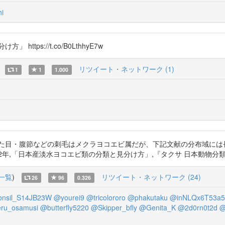
i
tps://t.co/B0LthhyE7w
リツイート・ネットワーク (1)
1
1
1.000
た目・腹節などの刺毛はメクラヨコエビ属だが、下記文献の分布域には
浩, 2012年,「日本産淡水ヨコエビ類の分類と見分け方」,『タクサ 日本動物分類学会誌』 h
一覧
)
リツイート・ネットワーク (24)
26
96
0.326
nsil_S14JB23W
@yourei9
@tricolororo
@phakutaku
@inNLQx6T53a5
ru_osamusi
@butterfly5220
@Skipper_bfly
@Genita_K
@2d0rn0t2d
@