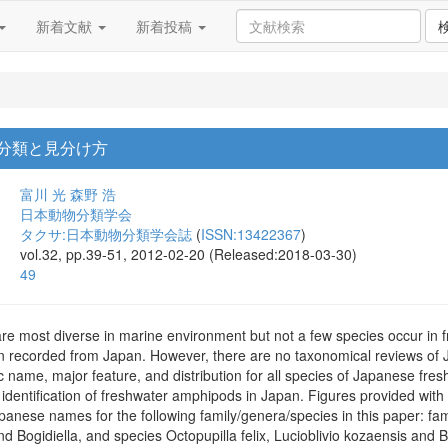
新着文献
新着投稿
分類と見分け方
富川 光
森野 浩
日本動物分類学会
タクサ:日本動物分類学会誌
(
ISSN:13422367
)
vol.32, pp.39-51, 2012-02-20 (Released:2018-03-30)
49
e most diverse in marine environment but not a few species occur in f
recorded from Japan. However, there are no taxonomical reviews of J
 name, major feature, and distribution for all species of Japanese fre
r identification of freshwater amphipods in Japan. Figures provided with
nese names for the following family/genera/species in this paper: fami
and Bogidiella, and species Octopupilla felix, Lucioblivio kozaensis and 