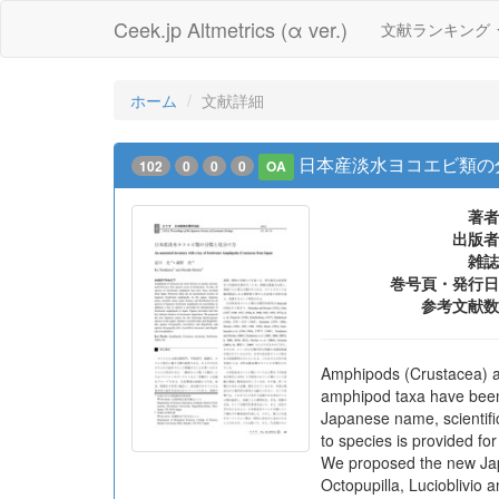
Ceek.jp Altmetrics (α ver.)
文献ランキング
ホーム
文献詳細
日本産淡水ヨコエビ類の
102
0
0
0
OA
著者
出版者
雑誌
巻号頁・発行日
参考文献数
Amphipods (Crustacea) ar
amphipod taxa have been 
Japanese name, scientific
to species is provided fo
We proposed the new Japa
Octopupilla, Lucioblivio 