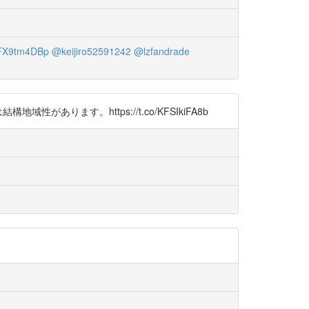
X9tm4DBp
@keijiro52591242
@lzfandrade
ります。https://t.co/KFSIkiFA8b