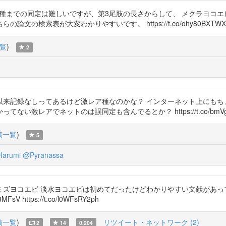
では種までの同定は難しいですが、第3尾肢の長さからして、 メクラヨコエビ属P
の検索表が大変わかりやすいです。 https://t.co/ohy80BXTWX
覧
)
2
記載以来記録なしってあるけど激レア種なのかな？ インターネット上にも
激レアでネットのは誤同定も含んでるとか？ https://t.co/bmVgB
稿一覧
)
5
arumi
@Pyranassa
ズヨコエビ 淡水ヨコエビは初めてだったけどわかりやすい文献があって
8MFsV https://t.co/l0WFsRY2ph
稿一覧
)
リツイート・ネットワーク (2)
2
14
0.204