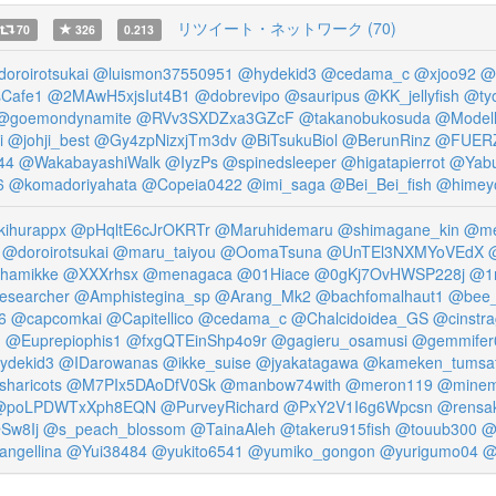
リツイート・ネットワーク (70)
70
326
0.213
oroirotsukai
@luismon37550951
@hydekid3
@cedama_c
@xjoo92
@r
Cafe1
@2MAwH5xjsIut4B1
@dobrevipo
@sauripus
@KK_jellyfish
@tyo
@goemondynamite
@RVv3SXDZxa3GZcF
@takanobukosuda
@Modell
i
@johji_best
@Gy4zpNizxjTm3dv
@BiTsukuBiol
@BerunRinz
@FUER
44
@WakabayashiWalk
@IyzPs
@spinedsleeper
@higatapierrot
@Yabu
6
@komadoriyahata
@Copeia0422
@imi_saga
@Bei_Bei_fish
@himey
ihurappx
@pHqltE6cJrOKRTr
@Maruhidemaru
@shimagane_kin
@me
@doroirotsukai
@maru_taiyou
@OomaTsuna
@UnTEl3NXMYoVEdX
hamikke
@XXXrhsx
@menagaca
@01Hiace
@0gKj7OvHWSP228j
@1r
searcher
@Amphistegina_sp
@Arang_Mk2
@bachfomalhaut1
@bee_
6
@capcomkai
@Capitellico
@cedama_c
@Chalcidoidea_GS
@cinstra
u
@Euprepiophis1
@fxgQTEinShp4o9r
@gagieru_osamusi
@gemmifer
ydekid3
@IDarowanas
@ikke_suise
@jyakatagawa
@kameken_tumsa
sharicots
@M7PIx5DAoDfV0Sk
@manbow74with
@meron119
@minem
@poLPDWTxXph8EQN
@PurveyRichard
@PxY2V1I6g6Wpcsn
@rensa
Sw8Ij
@s_peach_blossom
@TainaAleh
@takeru915fish
@touub300
@
angellina
@Yui38484
@yukito6541
@yumiko_gongon
@yurigumo04
@