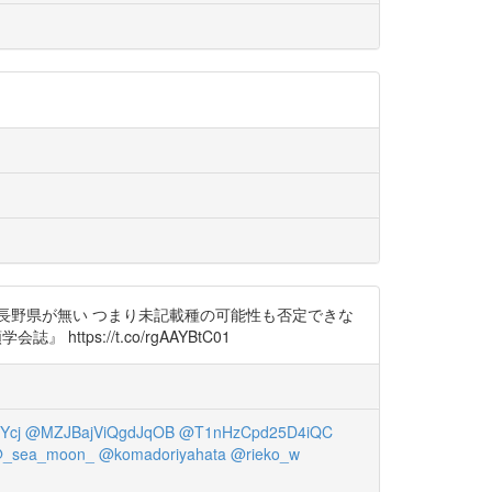
長野県が無い つまり未記載種の可能性も否定できな
ttps://t.co/rgAAYBtC01
Ycj
@MZJBajViQgdJqOB
@T1nHzCpd25D4iQC
_sea_moon_
@komadoriyahata
@rieko_w