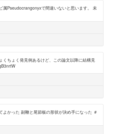
seudocrangonyxで間違いないと思います。 未
ちょくちょく発見例あるけど、この論文以降に結構見
3nrtW
よかった 副鞭と尾節板の形状が決め手になった ＃