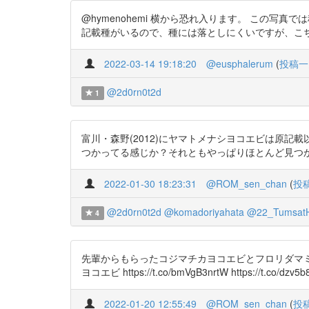
@hymenohemi 横から恐れ入ります。 この写真
記載種がいるので、種には落としにくいですが、こちらの論文
2022-03-14 19:18:20
@eusphalerum
(
投稿一
@2d0rn0t2d
1
富川・森野(2012)にヤマトメナシヨコエビは原
つかってる感じか？それともやっぱりほとんど見つかってない
2022-01-30 18:23:31
@ROM_sen_chan
(
投
@2d0rn0t2d
@komadoriyahata
@22_TumsatH
4
先輩からもらったコジマチカヨコエビとフロリダマミ
ヨコエビ https://t.co/bmVgB3nrtW https://t.co/dzv5b
2022-01-20 12:55:49
@ROM_sen_chan
(
投