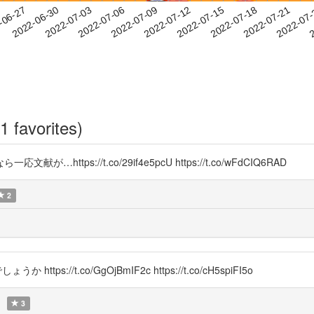
2022-07-18
2022-07-21
2022-07
-06-27
2
2022-06-30
2022-07-03
2022-07-06
2022-07-09
2022-07-12
2022-07-15
1 favorites)
https://t.co/29if4e5pcU https://t.co/wFdCIQ6RAD
2
s://t.co/GgOjBmIF2c https://t.co/cH5spiFI5o
3