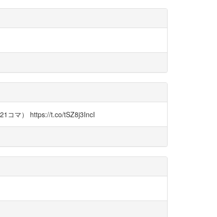
://t.co/tSZ8j3IncI