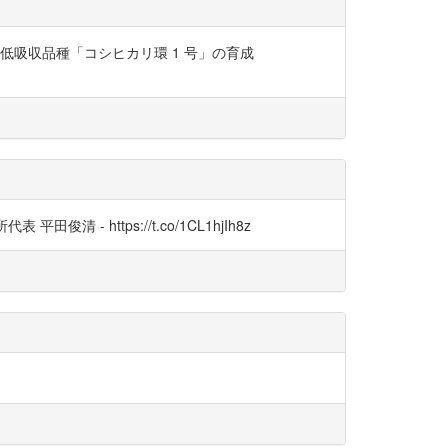
吸収品種「コシヒカリ環 1 号」の育成
 https://t.co/1CL1hjIh8z