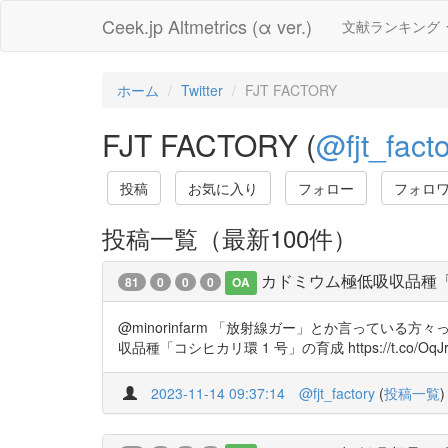
Ceek.jp Altmetrics (α ver.)
文献ランキング
ホーム
Twitter
FJT FACTORY
FJT FACTORY (
@fjt_fact
投稿
お気に入り
フォロー
フォロ
投稿一覧（最新100件）
カドミウム極低吸収品種
81
0
0
0
OA
@minorinfarm 「放射線ガー」とか言って
収品種「コシヒカリ環 1 号」の育成 https://t.co/OqJr
2023-11-14 09:37:14
@fjt_factory
(
投稿一覧
)