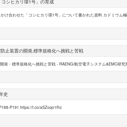
「コシヒカリ環1号」の育成
かけ合わせた「コシヒカリ環1号」について書かれた資料 カドミウム極低
突防止装置の開発,標準規格化へ挑戦と苦戦
規格化へ挑戦と苦戦 - RAENG/航空電子システム&EMC研究所代表 平田俊清 -
年史
 https://t.co/aSZoqo1fhz