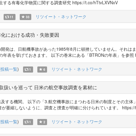
化学物質に関する調査研究 https://t.co/hTtvLXVNxV
リツイート・ネットワーク
11
33
準化における成功・失敗要因
 まずBTRONの開発は、日航機事故があった1985年8月に頓挫していません
挙げておきます。 以下の巻末にある「BTRONの年表」を参照 https://t
(
投稿一覧
)
リツイート・ネットワーク
1
6
取扱いを巡って 日米の航空事故調査を素材に
査機関は刑事責任を追及する機関。 以下の「3.航空機事故にまつわる日米の制度と
ないように、調査と捜査が明確に分けられています。 https://t.co/
(
投稿一覧
)
リツイート・ネットワーク
1
2