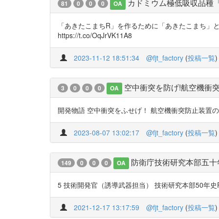
カドミウム極低吸収品種
81
0
0
0
OA
「あきたこまちR」を作るために「あきたこまち」と
https://t.co/OqJrVK11A8
2023-11-12 18:51:34
@fjt_factory
(
投稿一覧
)
空中衝突を防げ!航空機衝
3
0
0
0
OA
開発物語 空中衝突をふせげ！ 航空機衝突防止装置の開発・標準
2023-08-07 13:02:17
@fjt_factory
(
投稿一覧
)
防衛庁技術研究本部五十
149
0
0
0
OA
5 技術開発官（誘導武器担当） 技術研究本部50年史P188-P191
2021-12-17 13:17:59
@fjt_factory
(
投稿一覧
)