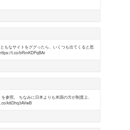
。それはまともなサイトをググったら、いくつも出てくると思
.co/bRmKDPqBAr
その主体」を参照。 ちなみに日本よりも米国の方が制度上、
k8Dhq3AVwB