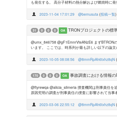
も発生する。 高分子材料の熱分解および燃焼時に発生する有毒
2023-11-04 17:01:29
@bemusuta
(
投稿一覧
)
TRONプロジェクトの標
31
0
0
0
OA
@umx_846758 @gF1EmnrVteANzE6
います。 ここでは、時系列が最も詳しい以下の論文の年表を
2023-10-05 08:08:56
@8mmRpAh6txhz8qN
事故調査における情報の
170
0
0
0
OA
@ftyrewqa @alicia_silmeria 捜
原因究明の調査が刑事責任の捜査に影響されて当事者が萎縮し
2023-03-06 22:55:12
@8mmRpAh6txhz8qN