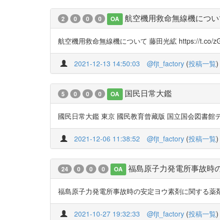
航空機用救命無線機につい
2
0
0
0
OA
航空機用救命無線機について 藤田光絋 https://t.co/zGa
2021-12-13 14:50:03
@fjt_factory
(
投稿一覧
)
国民日常大鑑
5
0
0
0
OA
國民日常大鑑 東京 國民教育曾藏版 国立国会図書館デジタルコ
2021-12-06 11:38:52
@fjt_factory
(
投稿一覧
)
福島原子力発電所事故時
24
0
0
0
OA
福島原子力発電所事故時の安定ヨウ素剤に関する薬剤師の経験と 
2021-10-27 19:32:33
@fjt_factory
(
投稿一覧
)