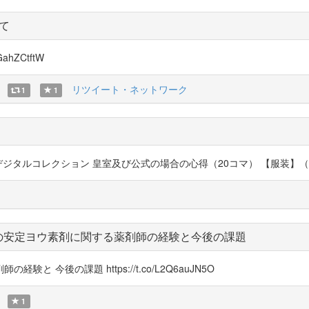
て
hZCtftW
リツイート・ネットワーク
1
1
レクション 皇室及び公式の場合の心得（20コマ） 【服装】（21コマ） https
の安定ヨウ素剤に関する薬剤師の経験と今後の課題
今後の課題 https://t.co/L2Q6auJN5O
1