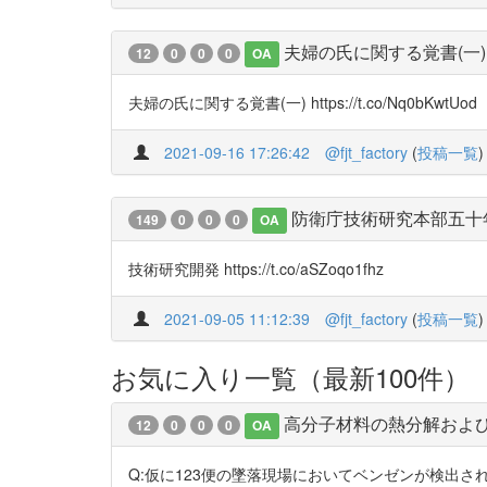
夫婦の氏に関する覚書(一)
12
0
0
0
OA
夫婦の氏に関する覚書(一) https://t.co/Nq0bKwtUod
2021-09-16 17:26:42
@fjt_factory
(
投稿一覧
)
防衛庁技術研究本部五十
149
0
0
0
OA
技術研究開発 https://t.co/aSZoqo1fhz
2021-09-05 11:12:39
@fjt_factory
(
投稿一覧
)
お気に入り一覧（最新100件）
高分子材料の熱分解およ
12
0
0
0
OA
Q:仮に123便の墜落現場においてベンゼンが検出さ