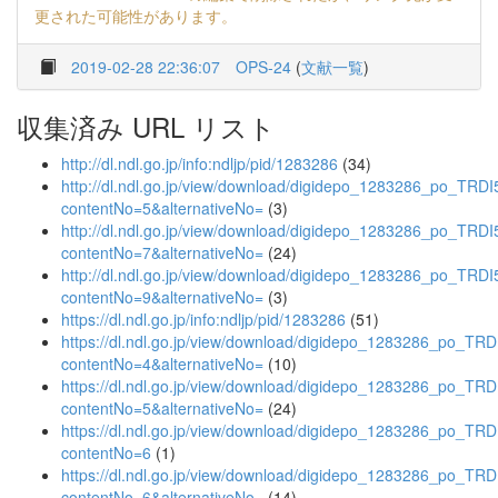
更された可能性があります。
2019-02-28 22:36:07
OPS-24
(
文献一覧
)
収集済み URL リスト
http://dl.ndl.go.jp/info:ndljp/pid/1283286
(34)
http://dl.ndl.go.jp/view/download/digidepo_1283286_po_TRD
contentNo=5&alternativeNo=
(3)
http://dl.ndl.go.jp/view/download/digidepo_1283286_po_TRD
contentNo=7&alternativeNo=
(24)
http://dl.ndl.go.jp/view/download/digidepo_1283286_po_TRD
contentNo=9&alternativeNo=
(3)
https://dl.ndl.go.jp/info:ndljp/pid/1283286
(51)
https://dl.ndl.go.jp/view/download/digidepo_1283286_po_TR
contentNo=4&alternativeNo=
(10)
https://dl.ndl.go.jp/view/download/digidepo_1283286_po_TR
contentNo=5&alternativeNo=
(24)
https://dl.ndl.go.jp/view/download/digidepo_1283286_po_TR
contentNo=6
(1)
https://dl.ndl.go.jp/view/download/digidepo_1283286_po_TR
contentNo=6&alternativeNo=
(14)