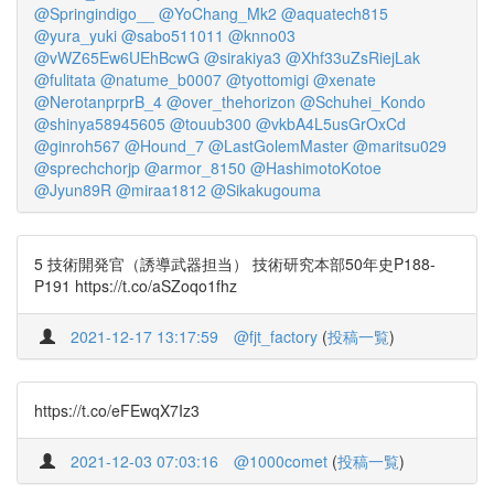
@Springindigo__
@YoChang_Mk2
@aquatech815
@yura_yuki
@sabo511011
@knno03
@vWZ65Ew6UEhBcwG
@sirakiya3
@Xhf33uZsRiejLak
@fulitata
@natume_b0007
@tyottomigi
@xenate
@NerotanprprB_4
@over_thehorizon
@Schuhei_Kondo
@shinya58945605
@touub300
@vkbA4L5usGrOxCd
@ginroh567
@Hound_7
@LastGolemMaster
@maritsu029
@sprechchorjp
@armor_8150
@HashimotoKotoe
@Jyun89R
@miraa1812
@Sikakugouma
5 技術開発官（誘導武器担当） 技術研究本部50年史P188-
P191 https://t.co/aSZoqo1fhz
2021-12-17 13:17:59
@fjt_factory
(
投稿一覧
)
https://t.co/eFEwqX7Iz3
2021-12-03 07:03:16
@1000comet
(
投稿一覧
)