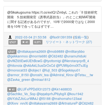
@Sikakugouma https://t.co/extQ1ZmbyL これの「II 技術研究
開発 5.技術開発官（誘導武器担当）」のとこに軽MAT開発
に関する記述があるのですが、10年で2000発ではなく2000
発を10年で合ってるはずです…
2022-03-04 21:53:58
@fsx91391359
(
投稿一覧
)
リツイート・ネットワーク (27)
27
41
0.271
@niitakayama2669
@mob9889
@militarybbo
27
@gekkanmoo
@morris680
@C62482
@unamuhiduki
@vWZ65Ew6UEhBcwG
@tyottomigi
@NerotanprprB_4
@hitonoia
@vkbA4L5usGrOxCd
@PUWtp0mxlXTvJEg
@monocat33
@objec1
@fuji_503
@Sogekisyu01
@armor_8150
@oroshi_tea
@Admiral_Kirov
@Tetsu__tw
@Zavka_green
@miraa1812
@LUFxPPDdX312373
@K41468833
41
@Sachiko_Vo_Sop
@iqqabprhJP6ybgX
@kou1942
@bYzbZJtoLurWA4J
@I5188
@mahomaho123aai
@iXvvv_vvvXi
@niitakayama2669
@ArtnatureP
@C62482