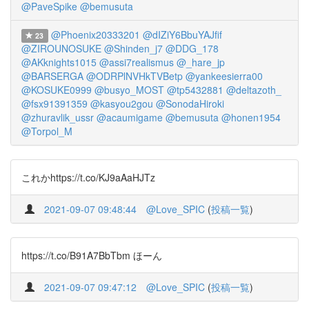
@PaveSpike
@bemusuta
@Phoenix20333201
@dIZiY6BbuYAJfif
23
@ZIROUNOSUKE
@Shinden_j7
@DDG_178
@AKknights1015
@assi7realismus
@_hare_jp
@BARSERGA
@ODRPlNVHkTVBetp
@yankeesierra00
@KOSUKE0999
@busyo_MOST
@tp5432881
@deltazoth_
@fsx91391359
@kasyou2gou
@SonodaHiroki
@zhuravlik_ussr
@acaumigame
@bemusuta
@honen1954
@Torpol_M
これかhttps://t.co/KJ9aAaHJTz
2021-09-07 09:48:44
@Love_SPIC
(
投稿一覧
)
https://t.co/B91A7BbTbm ほーん
2021-09-07 09:47:12
@Love_SPIC
(
投稿一覧
)