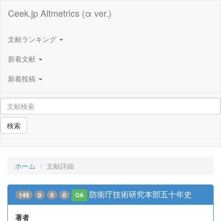
Ceek.jp Altmetrics (α ver.)
文献ランキング
新着文献
新着投稿
検索
ホーム
文献詳細
防衛庁技術研究本部五十年史
149
0
0
0
OA
著者