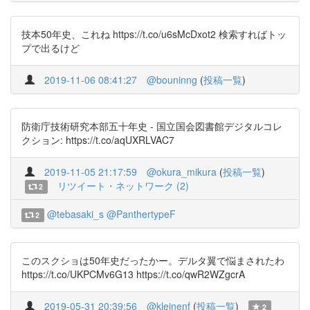
技本50年史、これね https://t.co/u6sMcDxot2 検索すればトッ
プで出るけど
2019-11-06 08:41:27
@bouninng
(
投稿一覧
)
防衛庁技術研究本部五十年史 - 国立国会図書館デジタルコレ
クション: https://t.co/aqUXRLVAC7
2019-11-05 21:17:59
@okura_mikura
(
投稿一覧
)
リツイート・ネットワーク (2)
2
@tebasaki_s
@PanthertypeF
2
このスクショは50年史だったかー。デルタ翼で悩まされたわ
https://t.co/UKPCMv6G13 https://t.co/qwR2WZgcrA
2019-05-31 20:39:56
@kleinenf
(
投稿一覧
)
2