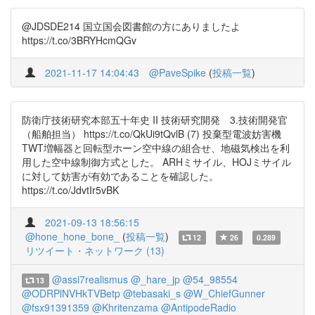
@JDSDE214 国立国会図書館の方にありましたよ
https://t.co/3BRYHcmQGv
2021-11-17 14:04:43
@PaveSpike
(
投稿一覧
)
防衛庁技術研究本部五十年史 II 技術研究開発 3.技術開発官
（船舶担当） https://t.co/QkUi9tQvlB (7) 投棄型電波妨害機
TWT増幅器と回転型ホーン空中線の組合せ、地磁気検出を利
用した空中線制御方式とした。 ARHミサイル、HOJミサイル
に対して妨害が有効であることを確認した。
https://t.co/JdvtIr5vBK
2021-09-13 18:56:15
@hone_hone_bone_
(
投稿一覧
)
12
26
0.289
リツイート・ネットワーク (13)
@assi7realismus
@_hare_jp
@54_98554
13
@ODRPlNVHkTVBetp
@tebasaki_s
@W_ChiefGunner
@fsx91391359
@Khritenzama
@AntipodeRadio