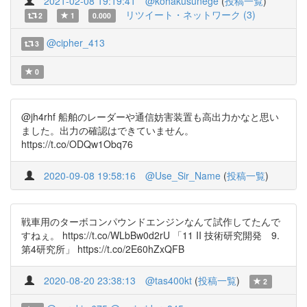
2021-02-08 19:19:41
@kohakusunege
(
投稿一覧
)
リツイート・ネットワーク (3)
2
1
0.000
@cipher_413
3
0
@jh4rhf 船舶のレーダーや通信妨害装置も高出力かなと思い
ました。出力の確認はできていません。
https://t.co/ODQw1Obq76
2020-09-08 19:58:16
@Use_Sir_Name
(
投稿一覧
)
戦車用のターボコンパウンドエンジンなんて試作してたんで
すねぇ。 https://t.co/WLbBw0d2rU 「11 II 技術研究開発 9.
第4研究所」 https://t.co/2E60hZxQFB
2020-08-20 23:38:13
@tas400kt
(
投稿一覧
)
2