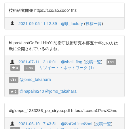
技術研究開発 https://t.co/aSZoqo1fhz
2021-09-05 11:12:39
@fjt_factory
(
投稿一覧
)
https://t.co/OdEmLHlnYi 防衛庁技術研究本部五十年史の方は
既に公開されているのよね。
2021-07-11 13:10:01
@shell_fing
(
投稿一覧
)
1
リツイート・ネットワーク (1)
3
0.707
@jomo_takahara
1
@napalm240
@jomo_takahara
2
digidepo_1283286_po_siryou.pdf https://t.co/oaQ7swXOmq
2021-06-10 17:43:51
@SoCoLimeShot
(
投稿一覧
)