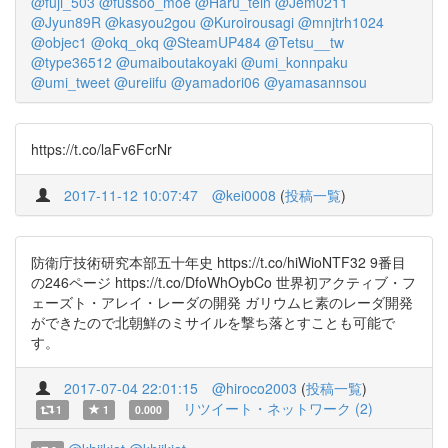
@fuji_503
@fussoo_moe
@Haru_tein
@Jem0211
@Jyun89R
@kasyou2gou
@Kuroirousagi
@mnjtrh1024
@objec1
@okq_okq
@SteamUP484
@Tetsu__tw
@type36512
@umaiboutakoyaki
@umi_konnpaku
@umi_tweet
@ureiifu
@yamadori06
@yamasannsou
https://t.co/laFv6FcrNr
2017-11-12 10:07:47
@kei0008
(
投稿一覧
)
防衛庁技術研究本部五十年史 https://t.co/hiWioNTF32 9番目
の246ページ https://t.co/DfoWhOybCo 世界初アクティブ・フ
ェーズト・アレイ・レーダの開発 ガリウムヒ素のレーダ開発
ができたので北朝鮮のミサイルを撃ち落とすことも可能で
す。
2017-07-04 22:01:15
@hiroco2003
(
投稿一覧
)
リツイート・ネットワーク (2)
1
1
0.000