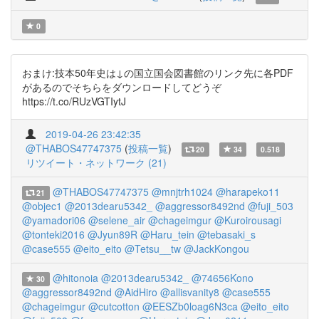
0
おまけ:技本50年史は↓の国立国会図書館のリンク先に各PDF
があるのでそちらをダウンロードしてどうぞ
https://t.co/RUzVGTIytJ
2019-04-26 23:42:35
@THABOS47747375
(
投稿一覧
)
20
34
0.518
リツイート・ネットワーク (21)
@THABOS47747375
@mnjtrh1024
@harapeko11
21
@objec1
@2013dearu5342_
@aggressor8492nd
@fuji_503
@yamadori06
@selene_air
@chageimgur
@Kuroirousagi
@tonteki2016
@Jyun89R
@Haru_tein
@tebasaki_s
@case555
@eito_eito
@Tetsu__tw
@JackKongou
@hitonoia
@2013dearu5342_
@74656Kono
30
@aggressor8492nd
@AidHiro
@allisvanity8
@case555
@chageimgur
@cutcotton
@EESZb0loag6N3ca
@eito_eito