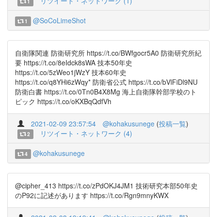
リツイート・ネットワーク (1)
1
@SoCoLimeShot
1
自衛隊関連 防衛研究所 https://t.co/BWfgocr5A0 防衛研究所紀
要 https://t.co/8eIdck8sWA 技本50年史
https://t.co/5zWeo1jWzY 技本60年史
https://t.co/q8YHi6zWqy* 防衛省公式 https://t.co/bVlFiDl9NU
防衛白書 https://t.co/0Tn0B4X8Mg 海上自衛隊幹部学校のト
ピック https://t.co/oKXBqQdfVh
2021-02-09 23:57:54
@kohakusunege
(
投稿一覧
)
リツイート・ネットワーク (4)
2
@kohakusunege
4
@cipher_413 https://t.co/zPdOKJ4JM1 技術研究本部50年史
のP92に記述があります https://t.co/Rgn9mnyKWX