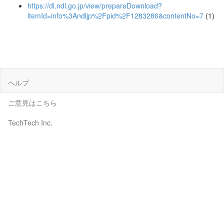
https://dl.ndl.go.jp/view/prepareDownload?
itemId=info%3Andljp%2Fpid%2F1283286&contentNo=7
(1)
ヘルプ
ご意見はこちら
TechTech Inc.