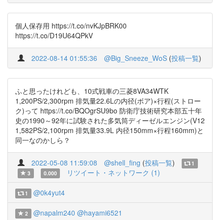
個人保存用 https://t.co/nvKJpBRK00
https://t.co/D19U64QPkV
2022-08-14 01:55:36
@Big_Sneeze_WoS
(
投稿一覧
)
ふと思ったけれども、10式戦車の三菱8VA34WTK
1,200PS/2,300rpm 排気量22.6Lの内径(ボア)×行程(ストロー
ク)って https://t.co/BQOgrSU9bo 防衛庁技術研究本部五十年
史の1990～92年に試験された多気筒ディーゼルエンジン(V12
1,582PS/2,100rpm 排気量33.9L 内径150mm×行程160mm)と
同一なのかしら？
2022-05-08 11:59:08
@shell_fing
(
投稿一覧
)
1
リツイート・ネットワーク (1)
3
0.000
@0k4yut4
1
@napalm240
@hayami6521
2