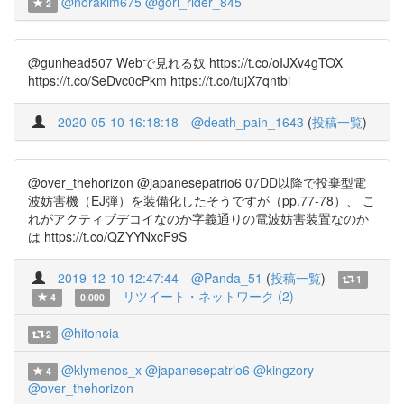
@norakim675
@gori_rider_845
2
@gunhead507 Webで見れる奴 https://t.co/oIJXv4gTOX
https://t.co/SeDvc0cPkm https://t.co/tujX7qntbi
2020-05-10 16:18:18
@death_pain_1643
(
投稿一覧
)
@over_thehorizon @japanesepatrio6 07DD以降で投棄型電
波妨害機（EJ弾）を装備化したそうですが（pp.77-78）、 こ
れがアクティブデコイなのか字義通りの電波妨害装置なのか
は https://t.co/QZYYNxcF9S
2019-12-10 12:47:44
@Panda_51
(
投稿一覧
)
1
リツイート・ネットワーク (2)
4
0.000
@hitonoia
2
@klymenos_x
@japanesepatrio6
@kingzory
4
@over_thehorizon