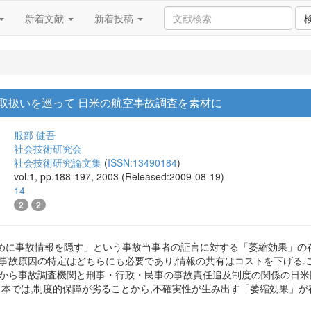
新着文献
新着投稿
取扱いを巡って 日米の航空事故調査を素材に
服部 健吾
社会技術研究会
社会技術研究論文集
(
ISSN:13490184
)
vol.1, pp.188-197, 2003 (Released:2009-08-19)
14
2
2
めに事故情報を隠す」という事故当事者の証言に対する「萎縮効果」の
で事故原因の特定はどちらにも必要であり,情報の共有はコストを下げる
点から事故調査機関と刑事・行政・民事の事故責任追及制度の関係の日米
日本では,制度的保障が劣ることから,不確実性が生み出す「萎縮効果」が