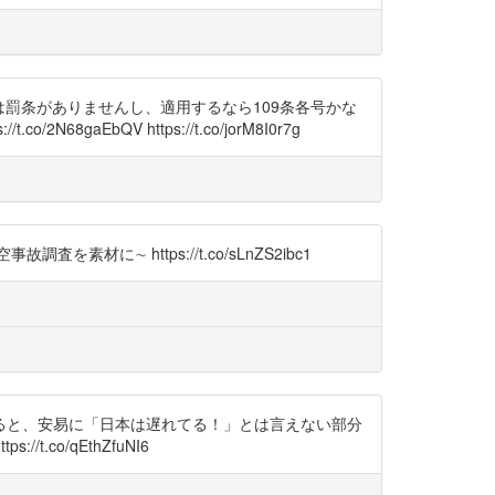
には罰条がありませんし、適用するなら109条各号かな
bQV https://t.co/jorM8I0r7g
に∼ https://t.co/sLnZS2ibc1
ると、安易に「日本は遅れてる！」とは言えない部分
.co/qEthZfuNI6