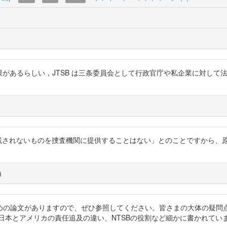
限があるらしい，JTSB は三条委員会として行政官庁や私企業に対し
告書に記載されないものを捜査機関に提供することはない」とのことですか
)
めの論文がありますので、ぜひ参照してください。皆さまの大体の疑問点
xmMWihV 日本とアメリカの責任追及の違い、NTSBの役割など細かに書かれてい