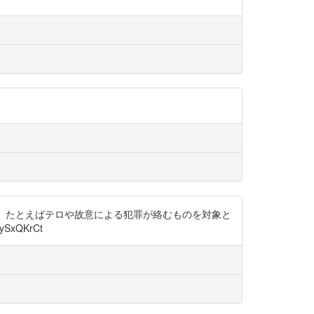
部分、たとえばテロや故意による犯罪が絡むものを対象と
xQKrCt