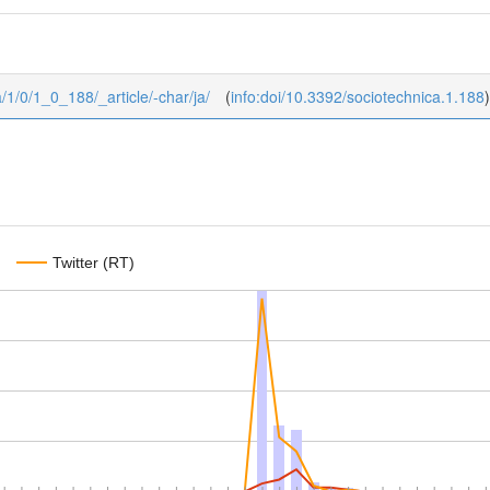
a/1/0/1_0_188/_article/-char/ja/
(
info:doi/10.3392/sociotechnica.1.188
)
Twitter (RT)