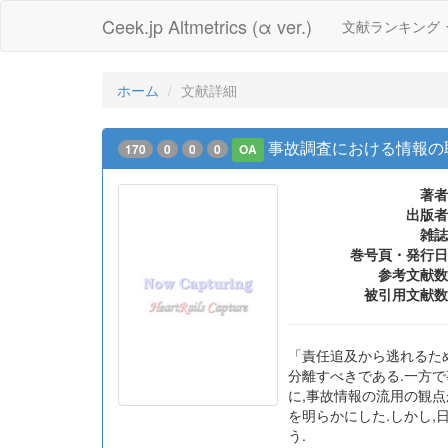
Ceek.jp Altmetrics (α ver.)
文献ランキング
ホーム
文献詳細
事故調査における情報の
170
0
0
0
OA
著者
出版者
雑誌
巻号頁・発行日
参考文献数
被引用文献数
「責任追及から逃れるた
分離すべきである.一方
に,事故情報の流用の観
を明らかにした.しかし,
う.