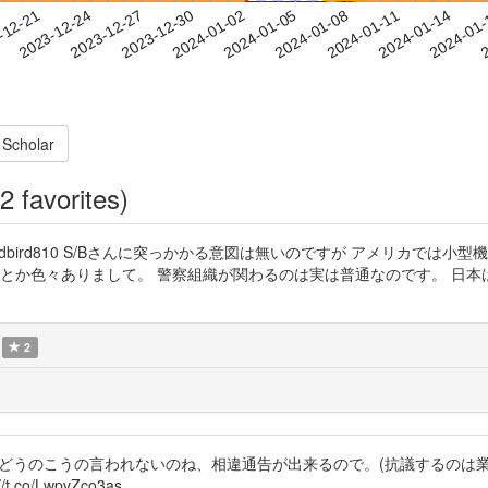
2024-01-11
2024-01-14
2024-01
-12-21
2
2023-12-24
2023-12-27
2023-12-30
2024-01-02
2024-01-05
2024-01-08
 Scholar
2 favorites)
jt78 @Speedbird810 S/Bさんに突っかかる意図は無いのですが アメリ
 とか色々ありまして。 警察組織が関わるのは実は普通なのです。 日
2
接どうのこうの言われないのね、相違通告が出来るので。(抗議するのは
t.co/LwpvZco3as