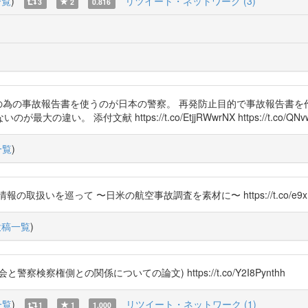
一覧
)
リツイート・ネットワーク (3)
3
2
0.816
ら再発防止対策の為の事故報告書を使うのが日本の警察。 再発防止目的で事故
 添付文献 https://t.co/EtjjRWwrNX https://t.co/QNv
一覧
)
いを巡って 〜日米の航空事故調査を素材に〜 https://t.co/e9xD
投稿一覧
)
権側との関係についての論文) https://t.co/Y2I8Pynthh
一覧
)
リツイート・ネットワーク (1)
1
1
1.000