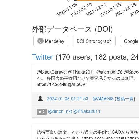
0
2023-12-12
2023-12-15
2023-12-18
2023
2023-12-06
2023-12-09
外部データベース (DOI)
Mendeley
DOI Chronograph
Google
0
Twitter
(170 users, 182 posts, 24
@BlackCaravel @TNaka2011 @ajdmpg
る。 各国含め事故調だけで実況見分するのは無理。
https://t.co/2N68gaEbQV
2024-01-08 01:21:53
@AMAGI8
(
投稿一覧
)
@dmpn_nxt
@TNaka2011
2
結構面白い論文、だから過去の事例でICAOから直
いる点があるって事も https://t.co/A4bVjvr4eB https://