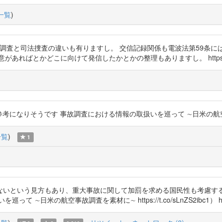
一覧
)
政の事故調査と司法捜査の違いも有りますし。 交信記録関係も電波法第59条
こに向けて発信したかとかの整理もありますし。 https://t.co/2N68gaE
考になりそうです 事故調査における情報の取扱いを巡って ∼日米の航空事故調査を素材
一覧
)
1
ないという見方もあり、重大事故に関して加罰を求める国民性も考慮す
の航空事故調査を素材に∼ https://t.co/sLnZS2ibc1） https://t