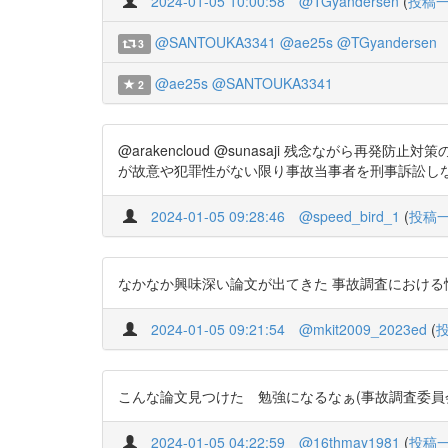
2024-01-05 10:00:58
@TGyandersen
(
投稿
@SANTOUKA3341
@ae25s
@TGyandersen
3
@ae25s
@SANTOUKA3341
2
@arakencloud @sunasaji 残念なが
が故意や犯罪性がない限り事故当事者を刑事訴訟しないのが最大の違い。
2024-01-05 09:28:46
@speed_bird_1
(
投稿
なかなか興味深い論文が出てきた 事故調査における情報の取扱
2024-01-05 09:21:54
@mkit2009_2023ed
(
こんな論文見つけた 勉強になるなぁ(事故調査委員会と警察検察
2024-01-05 04:22:59
@16thmay1981
(
投稿