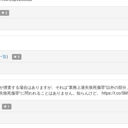
2
一覧
)
3
(FBI)が捜査する場合はありますが、それは”業務上過失致死傷罪"以外の
"に問われることはありません。知らんけど。 https://t.co/SMyS
1