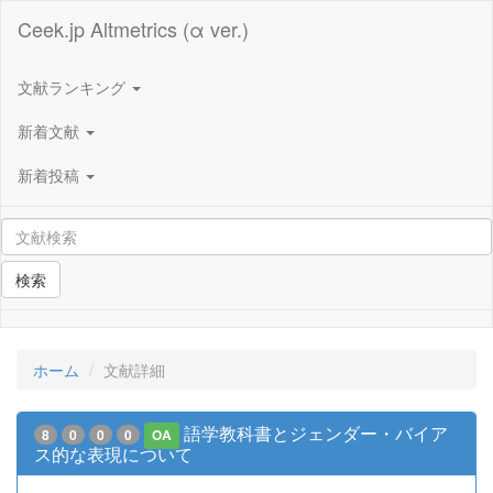
Ceek.jp Altmetrics (α ver.)
文献ランキング
新着文献
新着投稿
検索
ホーム
文献詳細
語学教科書とジェンダー・バイア
8
0
0
0
OA
ス的な表現について