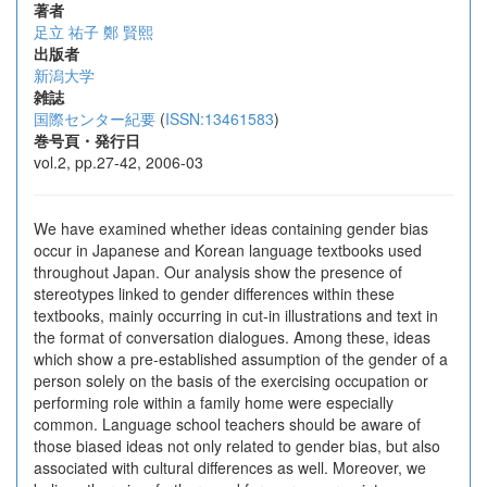
著者
足立 祐子
鄭 賢熙
出版者
新潟大学
雑誌
国際センター紀要
(
ISSN:13461583
)
巻号頁・発行日
vol.2, pp.27-42, 2006-03
We have examined whether ideas containing gender bias
occur in Japanese and Korean language textbooks used
throughout Japan. Our analysis show the presence of
stereotypes linked to gender differences within these
textbooks, mainly occurring in cut-in illustrations and text in
the format of conversation dialogues. Among these, ideas
which show a pre-established assumption of the gender of a
person solely on the basis of the exercising occupation or
performing role within a family home were especially
common. Language school teachers should be aware of
those biased ideas not only related to gender bias, but also
associated with cultural differences as well. Moreover, we