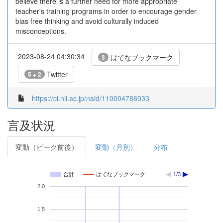
believe there is a further need for more appropriate
teacher's training programs in order to encourage gender
bias free thinking and avoid culturally induced
misconceptions.
2023-08-24 04:30:34
はてなブックマーク
3
Twitter
5 + 2
https://ci.nii.ac.jp/naid/110004786033
言及状況
変動（ピーク前後）
変動（月別）
分布
合計
はてなブックマーク
1/3
2.0
1.5