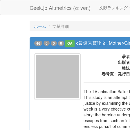
Ceek.jp Altmetrics (α ver.)
文献ランキング
ホーム
文献詳細
<最優秀賞論文>Mother
46
0
0
0
OA
著者
出版者
雑誌
巻号頁・発行日
The TV animation Sailor 
This study is an attempt 
justice by examining the 
week is a very effective c
story: the heroine underg
escapes from such an inter
endless pursuit of commer