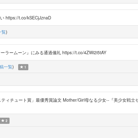
://t.co/kSECjJznaD
一覧
)
ームーン』にみる通過儀礼 https://t.co/4ZWi2i5tAY
稿一覧
)
1
ンスティチュート賞」最優秀賞論文 Mother/Girl母なる少女--『美少
2