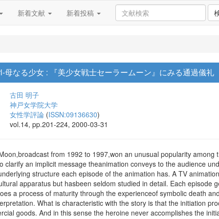
新着文献
新着投稿
/Girl-母なる少女 : 『美少女戦士セーラームーン』にみる通過儀礼
古田 明子
神戸女学院大学
女性学評論
(
ISSN:09136630
)
vol.14, pp.201-224, 2000-03-31
Moon,broadcast from 1992 to 1997,won an unusual popularity among th
to clarify an implicit message theanimation conveys to the audience unde
underlying structure each episode of the animation has. A TV animation
ultural apparatus but hasbeen seldom studied in detail. Each episode gene
oes a process of maturity through the experienceof symbolic death and r
pretation. What is characteristic with the story is that the initiation pr
cial goods. And in this sense the heroine never accomplishes the initiati