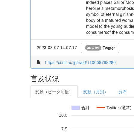
indeed places Sailor Moo
heroine's metamorphosis its
symbol of eternal girlish
body of a matured woman 
model to the young audien
consumersof the consumpt
2023-03-07 14:07:17
Twitter
46 + 39
https://ci.nii.ac.jp/naid/110008798280
言及状況
変動（ピーク前後）
変動（月別）
分布
合計
Twitter (通常)
10.0
7.5