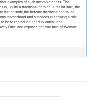
 other examples of such incompleteness. The
 is, unlike a traditional heroine, a "sailor suit", the
the last episode,the heroine discloses her naked
tains motherhood and succeeds in showing a role
 to be to reproduce her duplicates: ideal
 "Lovely One" and exposes her true face of"Woman".