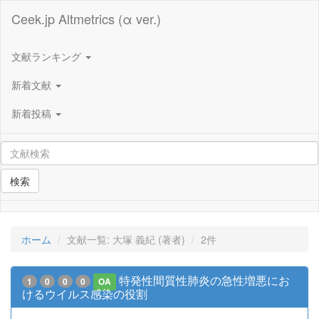
Ceek.jp Altmetrics (α ver.)
文献ランキング
新着文献
新着投稿
検索
ホーム
文献一覧: 大塚 義紀 (著者)
2件
特発性間質性肺炎の急性増悪にお
1
0
0
0
OA
けるウイルス感染の役割