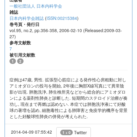
一般社団法人 日本内科学会
雑誌
日本内科学会雑誌
(
ISSN:00215384
)
巻号頁・発行日
vol.95, no.2, pp.356-358, 2006-02-10 (Released:2009-03-
27)
参考文献数
7
被引用文献数
1
2
症例は47歳, 男性. 拡張型心筋症による発作性心房粗動に対し
アミオダロンの投与を開始, 2年後に胸部X線写真にて異常陰
影が出現. 肺胞洗浄, 肺生検所見などから総合的にアミオダロ
ンによる薬剤性肺炎と診断した. 短期間のステロイド治療が奏
功し, 現在まで再燃は認めない. 本症では肺胞洗浄液にて好酸
球の著増を認め, 細胞毒性による肺障害と免疫学的機序を背景
とした好酸球性肺炎の併発が考えられた.
2014-04-09 07:55:42
Twitter
1 + 0