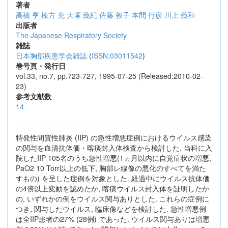
著者
高橋 亨
棟方 充
大塚 義紀
佐藤 敦子
本間 行彦
川上 義和
出版者
The Japanese Respiratory Society
雑誌
日本胸部疾患学会雑誌
(
ISSN:03011542
)
巻号頁・発行日
vol.33, no.7, pp.723-727, 1995-07-25 (Released:2010-02-
23)
参考文献数
14
特発性間質性肺炎 (IIP) の急性増悪症例におけるウイルス感染
の関与を血清抗体価・喀痰封入体検査から検討した. 当科に入
院したIIP 105名のうち急性増悪(1ヵ月以内に自覚症状の増悪,
PaO2 10 Torr以上の低下, 胸部レ線像の悪化のすべてを満た
すもの) を呈した症例を対象とした. 経過中にウイルス抗体価
の4倍以上変動を認めたか, 喀痰ウイルス封入体を証明したか
の, いずれかの例をウイルス関与ありとした. これらの症例に
つき, 関与したウイルス, 臨床像などを検討した. 急性増悪例
は全IIP患者の27% (28例) であった. ウイルス関与ありは増悪