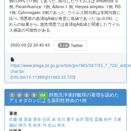
例の39% (11例) であった. 関与したウイルスは Influenza: 6
例, Parainfluenza: 1例, Adeno:1 例, Herpes simplex: 1例, RS:
1例, Cytomegalo: 2例であった. ウイルス関与群は非関与群に
比べ, 増悪前の血清IgA値が有意に低値であった (p<0.05). こ
れらの結果から, 急性増悪では血清IgA低値と関連したウイル
ス感染の可能性がある.
2020-03-22 20:40:43
Twitter
1 + 0
https://www.jstage.jst.go.jp/article/jjrs1963/33/7/33_7_723/_article
char/ja/
(
info:doi/10.11389/jjrs1963.33.723
)
肺胞洗浄液好酸球の著増を認めた
1
0
0
0
OA
アミオダロンによる薬剤性肺炎の1例
著者
佐藤 俊
渡邉 香奈
石田 卓
吉川 素子
金沢 賢也
斎藤 純平
大塚
義紀
棟方 充
鈴木 均
丸山 幸夫
出版者