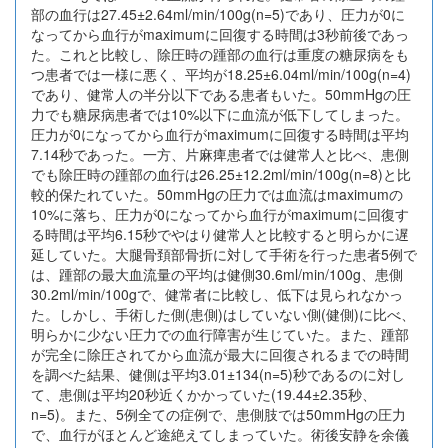
部の血行は27.45±2.64ml/min/100g(n=5)であり、圧力が0に
なってから血行がmaximumに回復する時間は3秒前後であっ
た。これと比較し、除圧時の踵部の血行は重度の糖尿病をも
つ患者では一様に悪く、平均が18.25±6.04ml/min/100g(n=4)
であり、健常人の半分以下である患者もいた。50mmHgの圧
力でも糖尿病患者では10%以下に血流が低下してしまった。
圧力が0になってから血行がmaximumに回復する時間は平均
7.14秒であった。一方、片麻痺患者では健常人と比べ、患側
でも除圧時の踵部の血行は26.25±12.2ml/min/100g(n=8)と比
較的保たれていた。50mmHgの圧力では血流はmaximumの
10%に落ち、圧力が0になってから血行がmaximumに回復す
る時間は平均6.15秒でやはり健常人と比較すると明らかに遅
延していた。大腿骨頚部骨折に対して手術を行った患者5例で
は、踵部の最大血流量の平均は健側30.6ml/min/100g、患側
30.2ml/min/100gで、健常者に比較し、低下は見られなかっ
た。しかし、手術した側(患側)はしていない側(健側)に比べ、
明らかに少ない圧力での血行障害が生じていた。また、踵部
が完全に除圧されてから血流が最大に回復されるまでの時間
を調べた結果、健側は平均3.01±134(n=5)秒であるのに対し
て、患側は平均20秒近くかかっていた(19.44±2.35秒、
n=5)。また、5例全ての症例で、患側肢では50mmHgの圧力
で、血行がほとんど途絶えてしまっていた。術後安静を余儀