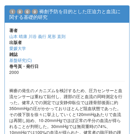
褥創予防を目的とした圧迫力と血流に
1
0
0
0
関する基礎的研究
著者
山本 晴康
川谷 義行
尾形 直則
出版者
愛媛大学
雑誌
基盤研究(C)
巻号頁・発行日
2000
褥瘡の発生のメカニズムを検討するため、圧力センサーと血
流センサーは重ねて貼付し、踵部の圧と血流の同時測定を行
った。健常人での測定では安静仰臥位では踵骨部後面に約
350mmHgの圧がかかっておりほとんど阻血状態であった。
その後下肢を徐々に挙上していくと120mmHgあたりで血流
は再開し始め、10-20mmHgでほぼ正常の半分の血流が得ら
れることが判明した。30mmHgでは無荷重時の74%、
10mmHgでは100%の血流が得られた。健常者の除圧時の踵