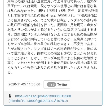
用時との違いは遅い速度においてより著明であった。最大荷
重圧については素足・靴とサンダル使用との間には有意な差
は見られなかった。<BR>【考察】<BR> 近年、足底圧の評価
として簡便で再現性の高いF-scanが開発され、下肢の評価に
よく使用されている。そこで我々は靴とサンダルでの歩行時
の足底圧の動的な検討を行った。足関節・足趾周辺に麻痺が
あるとサンダルがよく脱げるというのは臨床でも経験する通
り、遊脚期にサンダルが脱げないようにするための筋活動が
歩行の不安定に関与していると思われるが、立脚期において
もサンダルは靴に比べ重心の移動が大きく、不安定であるこ
とが示唆された。サンダルは足への圧迫感が少なく、靴に比
べて通気性が良く、白癬などの感染も少ないことから好まれ
ることが多い。しかし、サンダル使用による転倒の危険性は
高く、またひとたび転倒すると靴使用時に比べ骨折の率も高
くなるという報告もありこの所見を支持したものと考えられ
る。
2020-11-05 11:30:06
Twitter
1 + 0
https://ci.nii.ac.jp/naid/130005012268
(
info:doi/10.14900/cjpt.2004.0.A1078.0
)