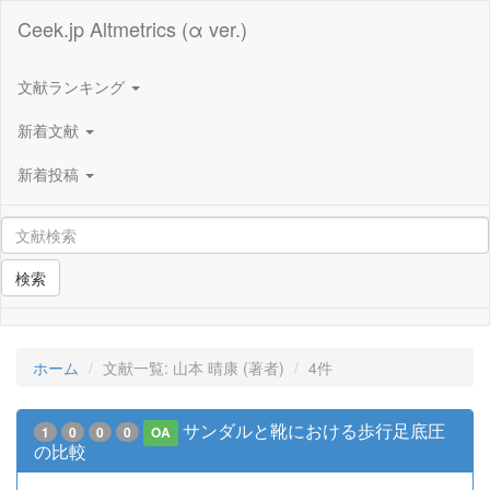
Ceek.jp Altmetrics (α ver.)
文献ランキング
新着文献
新着投稿
検索
ホーム
文献一覧: 山本 晴康 (著者)
4件
サンダルと靴における歩行足底圧
1
0
0
0
OA
の比較