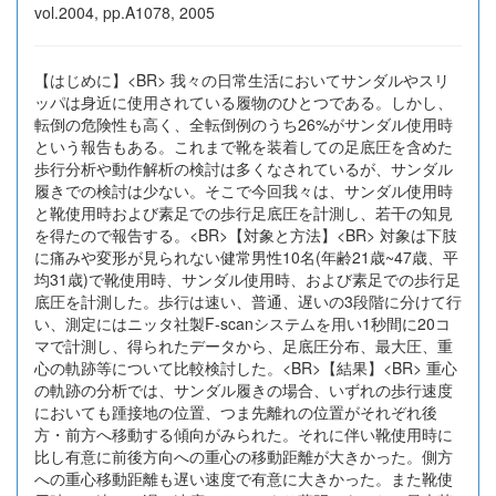
vol.2004, pp.A1078, 2005
【はじめに】<BR> 我々の日常生活においてサンダルやスリ
ッパは身近に使用されている履物のひとつである。しかし、
転倒の危険性も高く、全転倒例のうち26%がサンダル使用時
という報告もある。これまで靴を装着しての足底圧を含めた
歩行分析や動作解析の検討は多くなされているが、サンダル
履きでの検討は少ない。そこで今回我々は、サンダル使用時
と靴使用時および素足での歩行足底圧を計測し、若干の知見
を得たので報告する。<BR>【対象と方法】<BR> 対象は下肢
に痛みや変形が見られない健常男性10名(年齢21歳~47歳、平
均31歳)で靴使用時、サンダル使用時、および素足での歩行足
底圧を計測した。歩行は速い、普通、遅いの3段階に分けて行
い、測定にはニッタ社製F-scanシステムを用い1秒間に20コ
マで計測し、得られたデータから、足底圧分布、最大圧、重
心の軌跡等について比較検討した。<BR>【結果】<BR> 重心
の軌跡の分析では、サンダル履きの場合、いずれの歩行速度
においても踵接地の位置、つま先離れの位置がそれぞれ後
方・前方へ移動する傾向がみられた。それに伴い靴使用時に
比し有意に前後方向への重心の移動距離が大きかった。側方
への重心移動距離も遅い速度で有意に大きかった。また靴使