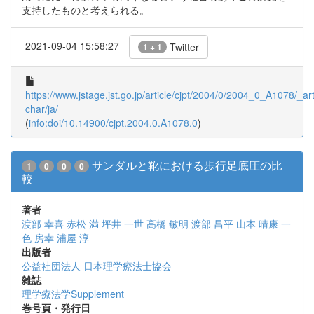
支持したものと考えられる。
2021-09-04 15:58:27
Twitter
1 + 1
https://www.jstage.jst.go.jp/article/cjpt/2004/0/2004_0_A1078/_art
char/ja/
(
info:doi/10.14900/cjpt.2004.0.A1078.0
)
サンダルと靴における歩行足底圧の比
1
0
0
0
較
著者
渡部 幸喜
赤松 満
坪井 一世
高橋 敏明
渡部 昌平
山本 晴康
一
色 房幸
浦屋 淳
出版者
公益社団法人 日本理学療法士協会
雑誌
理学療法学Supplement
巻号頁・発行日