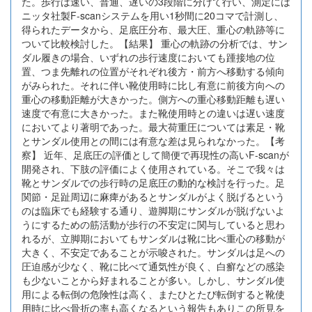
た。歩行は速い、普通、遅いの3段階に分けて行い、測定には
ニッタ社製F-scanシステムを用い1秒間に20コマで計測し、
得られたデータから、足底圧分布、最大圧、重心の軌跡等に
ついて比較検討した。【結果】 重心の軌跡の分析では、サン
ダル履きの場合、いずれの歩行速度においても踵接地の位
置、つま先離れの位置がそれぞれ後方・前方へ移動する傾向
がみられた。それに伴い靴使用時に比し有意に前後方向への
重心の移動距離が大きかった。側方への重心移動距離も遅い
速度で有意に大きかった。また靴使用時との違いは遅い速度
においてより著明であった。最大荷重圧については素足・靴
とサンダル使用との間には有意な差は見られなかった。【考
察】 近年、足底圧の評価として簡便で再現性の高いF-scanが
開発され、下肢の評価によく使用されている。そこで我々は
靴とサンダルでの歩行時の足底圧の動的な検討を行った。足
関節・足趾周辺に麻痺があるとサンダルがよく脱げるという
のは臨床でも経験する通り、遊脚期にサンダルが脱げないよ
うにするための筋活動が歩行の不安定に関与していると思わ
れるが、立脚期においてもサンダルは靴に比べ重心の移動が
大きく、不安定であることが示唆された。サンダルは足への
圧迫感が少なく、靴に比べて通気性が良く、白癬などの感染
も少ないことから好まれることが多い。しかし、サンダル使
用による転倒の危険性は高く、またひとたび転倒すると靴使
用時に比べ骨折の率も高くなるという報告もありこの所見を