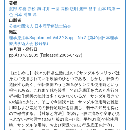
著者
渡部 幸喜
赤松 満
坪井 一世
高橋 敏明
渡部 昌平
山本 晴康
一
色 房幸
浦屋 淳
出版者
公益社団法人 日本理学療法士協会
雑誌
理学療法学Supplement Vol.32 Suppl. No.2 (第40回日本理学
療法学術大会 抄録集)
巻号頁・発行日
pp.A1078, 2005 (Released:2005-04-27)
【はじめに】 我々の日常生活においてサンダルやスリッパは
身近に使用されている履物のひとつである。しかし、転倒の
危険性も高く、全転倒例のうち26%がサンダル使用時という
報告もある。これまで靴を装着しての足底圧を含めた歩行分
析や動作解析の検討は多くなされているが、サンダル履きで
の検討は少ない。そこで今回我々は、サンダル使用時と靴使
用時および素足での歩行足底圧を計測し、若干の知見を得た
ので報告する。【対象と方法】 対象は下肢に痛みや変形が見
られない健常男性10名(年齢21歳~47歳、平均31歳)で靴使用
時、サンダル使用時、および素足での歩行足底圧を計測し