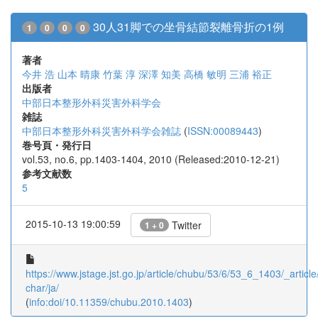
30人31脚での坐骨結節裂離骨折の1例
1
0
0
0
著者
今井 浩
山本 晴康
竹葉 淳
深澤 知美
高橋 敏明
三浦 裕正
出版者
中部日本整形外科災害外科学会
雑誌
中部日本整形外科災害外科学会雑誌
(
ISSN:00089443
)
巻号頁・発行日
vol.53, no.6, pp.1403-1404, 2010 (Released:2010-12-21)
参考文献数
5
2015-10-13 19:00:59
Twitter
1 + 0
https://www.jstage.jst.go.jp/article/chubu/53/6/53_6_1403/_article
char/ja/
(
info:doi/10.11359/chubu.2010.1403
)