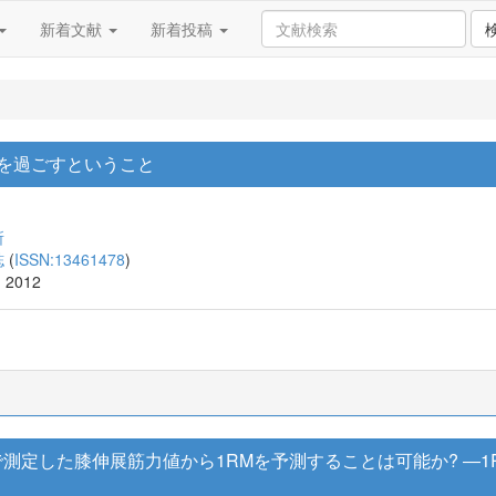
新着文献
新着投稿
に幼少期を過ごすということ
所
誌
(
ISSN:13461478
)
, 2012
mometerで測定した膝伸展筋力値から1RMを予測することは可能か?