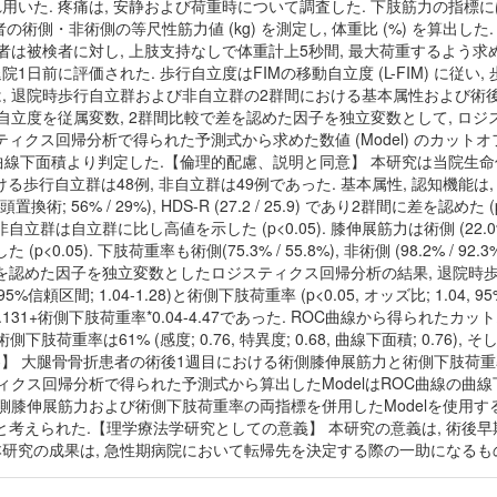
をそれぞれ用いた. 疼痛は, 安静および荷重時について調査した. 下肢筋力の指
て被検者の術側・非術側の等尺性筋力値 (kg) を測定し, 体重比 (%) を算
者は被検者に対し, 上肢支持なしで体重計上5秒間, 最大荷重するよう求め, そ
日前に評価された. 歩行自立度はFIMの移動自立度 (L-FIM) に従い, 歩行自立群
は, 退院時歩行自立群および非自立群の2群間における基本属性および術後
歩行自立度を従属変数, 2群間比較で差を認めた因子を独立変数として, ロジ
クス回帰分析で得られた予測式から求めた数値 (Model) のカットオフ
, 曲線下面積より判定した.【倫理的配慮、説明と同意】 本研究は当院生命
歩行自立群は48例, 非自立群は49例であった. 基本属性, 認知機能は, 年齢 (
骨頭置換術; 56% / 29%), HDS-R (27.2 / 25.9) であり2群間に差を認めた 
もに非自立群は自立群に比し高値を示した (p<0.05). 膝伸展筋力は術側 (22.0% / 
<0.05). 下肢荷重率も術側(75.3% / 55.8%), 非術側 (98.2% 
比較で差を認めた因子を独立変数としたロジスティクス回帰分析の結果, 退院
4, 95%信頼区間; 1.04-1.28)と術側下肢荷重率 (p<0.05, オッズ比; 1.04
.131+術側下肢荷重率*0.04-4.47であった. ROC曲線から得られたカットオ
, 術側下肢荷重率は61% (感度; 0.76, 特異度; 0.68, 曲線下面積; 0.76), そし
た.【考察】 大腿骨骨折患者の術後1週目における術側膝伸展筋力と術側下肢
スティクス回帰分析で得られた予測式から算出したModelはROC曲線の
 術側膝伸展筋力および術側下肢荷重率の両指標を併用したModelを使用
と考えられた.【理学療法学研究としての意義】 本研究の意義は, 術後
本研究の成果は, 急性期病院において転帰先を決定する際の一助になるも