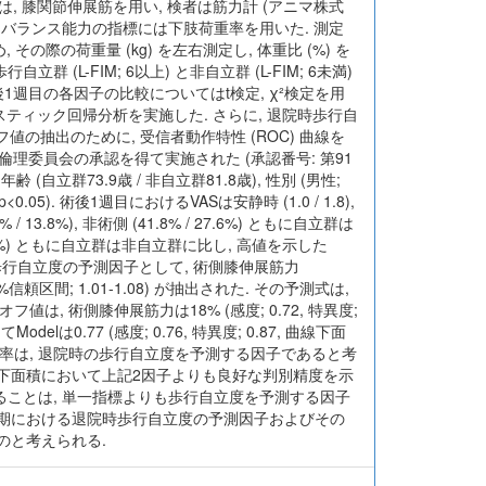
標には, 膝関節伸展筋を用い, 検者は筋力計 (アニマ株式
出した. バランス能力の指標には下肢荷重率を用いた. 測定
の際の荷重量 (kg) を左右測定し, 体重比 (%) を
 (L-FIM; 6以上) と非自立群 (L-FIM; 6未満)
1週目の各因子の比較についてはt検定, χ²検定を用
スティック回帰分析を実施した. さらに, 退院時歩行自
値の抽出のために, 受信者動作特性 (ROC) 曲線を
倫理委員会の承認を得て実施された (承認番号: 第91
自立群73.9歳 / 非自立群81.8歳), 性別 (男性;
(p<0.05). 術後1週目におけるVASは安静時 (1.0 / 1.8),
13.8%), 非術側 (41.8% / 27.6%) ともに自立群は
/ 92.3%) ともに自立群は非自立群に比し, 高値を示した
時歩行自立度の予測因子として, 術側膝伸展筋力
, 95%信頼区間; 1.01-1.08) が抽出された. その予測式は,
フ値は, 術側膝伸展筋力は18% (感度; 0.72, 特異度;
てModelは0.77 (感度; 0.76, 特異度; 0.87, 曲線下面
荷重率は, 退院時の歩行自立度を予測する因子であると考
曲線下面積において上記2因子よりも良好な判別精度を示
することは, 単一指標よりも歩行自立度を予測する因子
早期における退院時歩行自立度の予測因子およびその
のと考えられる.