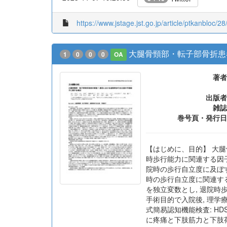
https://www.jstage.jst.go.jp/article/ptkanbloc/28
大腿骨頸部・転子部骨折患
1
0
0
0
OA
著者
出版者
雑誌
巻号頁・発行日
【はじめに、目的】 大腿
時歩行能力に関連する因子と
院時の歩行自立度に及ぼす
時の歩行自立度に関連する
を独立変数とし, 退院時歩
手術目的で入院後, 理学療
式簡易認知機能検査: HD
に疼痛と下肢筋力と下肢荷重率