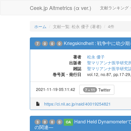
Ceek.jp Altmetrics (α ver.)
文献ランキング
ホーム
文献一覧: 松永 優子 (著者)
4件
Kriegskindheit : 戦争中
7
0
0
0
著者
松永 優子
出版者
聖マリアンナ医学研究
雑誌
聖マリアンナ医学研究
巻号頁・発行日
vol.12, no.87, pp.17-29
2021-11-19 05:11:42
Twitter
7 + 11
https://ci.nii.ac.jp/naid/40019254821
Hand Held Dyna
3
0
0
0
OA
の関連―