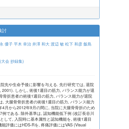
検討
永 優子
平木 幸治
井澤 和大
渡辺 敏
松下 和彦
飯島
学術大会 抄録集)
院先や生命予後に影響を与える. 先行研究では, 退院
001). しかし, 術後1週目の筋力, バランス能力が退
骨骨折患者の術後1週目の筋力, バランス能力が退院
, 大腿骨骨折患者の術後1週目の筋力, バランス能力
年4月から2012年9月の間に, 当院に大腿骨骨折のため
例である. 除外基準は, 認知機能低下例 (改訂長谷川
項目として, 入院時に基本属性と認知機能を, 術後1週目
にはHDS-Rを, 疼痛評価にはVAS (Visual