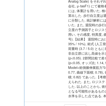
Analog Scale) 
会社, μ-tasF1) に
には, 体重計を用いた. 検
算出した. 歩行自立度は退院1
に分類した. 統計解析に
いた. また, 退院時の
立度の予測因子とロジスティ
用い, その感度, 特異度
号).【結果】 退院時における
35% / 10%), 術式 (人工
荷重時 (3.7 / 5.0) と
非自立群に比し高値を示した (p
(p<0.05). 2群間
(p<0.05, オッズ比; 1.1
Model=術側膝伸展筋力*0
0.77, 曲線下面積; 0.78)
積; 0.82) であっ
えられた. また, ロジ
した. 以上のことから,
となる可能性があるもの
水準を示した点である. 