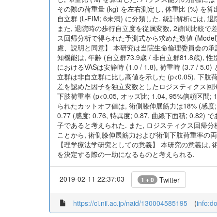
その際の荷重量 (kg) を左右測定し, 体重比 (%) を算
自立群 (L-FIM; 6未満) に分類した. 統計解
また, 退院時の歩行自立度を従属変数, 2群間比較
ス回帰分析で得られた予測式から求めた数値 (Model
慮、説明と同意】 本研究は当院生命倫理委員会の承認を得
知機能は, 年齢 (自立群73.9歳 / 非自立群81.8歳), 性別 (
におけるVASは安静時 (1.0 / 1.8), 荷重時 (3.7 / 
立群は非自立群に比し高値を示した (p<0.05). 下肢荷重率も
差を認めた因子を独立変数としたロジスティクス回帰分析の結果
下肢荷重率 (p<0.05, オッズ比; 1.04, 95%信頼区間
られたカットオフ値は, 術側膝伸展筋力は18% (感度; 0.72, 
0.77 (感度; 0.76, 特異度; 0.87, 曲線
子であると考えられた. また, ロジスティクス回帰
ことから, 術側膝伸展筋力および術側下肢荷重率の両
【理学療法学研究としての意義】 本研究の意義は, 
を決定する際の一助になるものと考えられる.
2019-02-11 22:37:03
Twitter
1 + 0
https://ci.nii.ac.jp/naid/130004585195
(
info:d