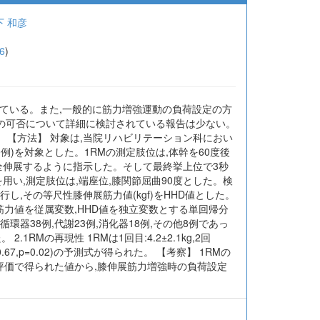
下 和彦
6
)
活用されている。また,一般的に筋力増強運動の負荷設定の方
RMの予測の可否について詳細に検討されている報告は少ない。
。 【方法】 対象は,当院リハビリテーション科におい
10例)を対象とした。1RMの測定肢位は,体幹を60度後
全伸展するように指示した。そして最終挙上位で3秒
1を用い,測定肢位は,端座位,膝関節屈曲90度とした。検
,その等尺性膝伸展筋力値(kgf)をHHD値とした。
展筋力値を従属変数,HHD値を独立変数とする単回帰分
器38例,代謝23例,消化器18例,その他8例であっ
った。 2.1RMの再現性 1RMは1回目:4.2±2.1kg,2回
,R2=0.67,p=0.02)の予測式が得られた。 【考察】 1RMの
筋力評価で得られた値から,膝伸展筋力増強時の負荷設定