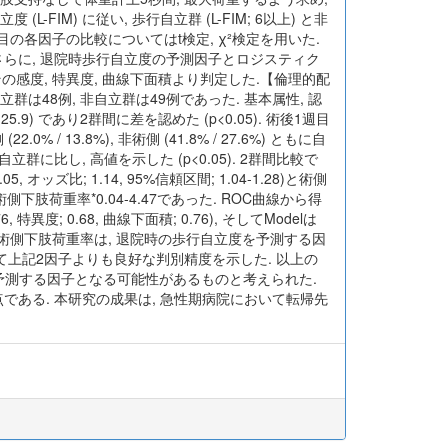
-FIM) に従い, 歩行自立群 (L-FIM; 6以上) と非
週目の各因子の比較についてはt検定, χ²検定を用いた.
 さらに, 退院時歩行自立度の予測因子とロジスティク
その感度, 特異度, 曲線下面積より判定した.【倫理的配
は48例, 非自立群は49例であった. 基本属性, 認
2 / 25.9) であり2群間に差を認めた (p<0.05). 術後1週目
0% / 13.8%), 非術側 (41.8% / 27.6%) ともに自
は非自立群に比し, 高値を示した (p<0.05). 2群間比較で
; 1.14, 95%信頼区間; 1.04-1.28)と術側
31+術側下肢荷重率*0.04-4.47であった. ROC曲線から得
特異度; 0.68, 曲線下面積; 0.76), そしてModelは
伸展筋力と術側下肢荷重率は, 退院時の歩行自立度を予測する因
て上記2因子よりも良好な判別精度を示した. 以上の
を予測する因子となる可能性があるものと考えられた.
ある. 本研究の成果は, 急性期病院において転帰先