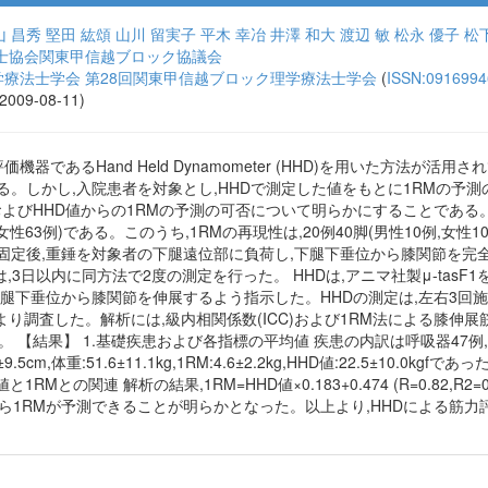
山 昌秀
堅田 紘頌
山川 留実子
平木 幸冶
井澤 和大
渡辺 敏
松永 優子
松
士協会関東甲信越ブロック協議会
療法士学会 第28回関東甲信越ブロック理学療法士学会
(
ISSN:0916994
:2009-08-11)
器であるHand Held Dynamometer (HHD)を用いた方法が
RM)が用いられる。しかし,入院患者を対象とし,HHDで測定した値をもとに1
およびHHD値からの1RMの予測の可否について明らかにすることである
女性63例)である。このうち,1RMの再現性は,20例40脚(男性10例,女性
固定後,重錘を対象者の下腿遠位部に負荷し,下腿下垂位から膝関節を完
は,3日以内に同方法で2度の測定を行った。 HHDは,アニマ社製μ-tasF
腿下垂位から膝関節を伸展するよう指示した。HHDの測定は,左右3回施行し
より調査した。解析には,級内相関係数(ICC)および1RM法による膝伸
【結果】 1.基礎疾患および各指標の平均値 疾患の内訳は呼吸器47例,循環
cm,体重:51.6±11.1kg,1RM:4.6±2.2kg,HHD値:22.5±10.0kgfであ
. HHD値と1RMとの関連 解析の結果,1RM=HHD値×0.183+0.474 (R=0.82
D値から1RMが予測できることが明らかとなった。以上より,HHDによる