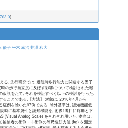
0763.0
)
永 優子
平木 幸治
井澤 和大
る. 先行研究では, 退院時歩行能力に関連する因子
能力が退院時の歩行自立度に及ぼす影響について検討された報
の仮説をたて, それを検証すべく以下の検討を行った.
ことである.【方法】 対象は, 2010年4月から
る症例を除いた97例である. 除外基準は, 認知機能低
, 入院時に基本属性と認知機能を, 術後1週目に疼痛と下
al Analog Scale) をそれぞれ用いた. 疼痛は,
にて被検者の術側・非術側の等尺性筋力値 (kg) を測定
 上肢支持なしで体重計上5秒間, 最大荷重するよう求め,