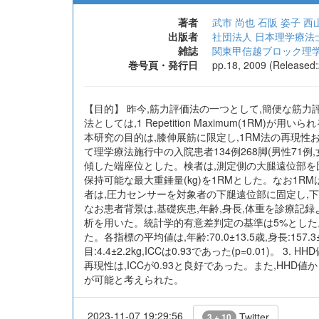
著者
武市 尚也
石阪 姿子
西
出版者
社団法人 日本理学療法
雑誌
関東甲信越ブロック理学
巻号頁・発行日
pp.18, 2009 (Released
【目的】 昨今,筋力評価法の一つとして,簡便な筋力評価機
法としては,1 Repetition Maximum(1
本研究の目的は,膝伸展筋に限定し,1RM法の再現性
て理学療法施行中の入院患者134例268脚(男性71例,
傾した端座位とした。検者は,測定側の大腿遠位部を
保持可能な最大重錘量(kg)を1RMとした。なお1RM
者は,圧力センサーを対象者の下腿遠位部に固定し,下
なお患者背景は,基礎疾患,年齢,身長,体重を診療記録
析を用いた。統計学的有意差判定の基準は5%とした。 
た。各指標の平均値は,年齢:70.0±13.5歳,身長:157.3±9.5
目:4.4±2.2kg,ICCは0.93であった(p=0.01)。 3
再現性は,ICCが0.93と良好であった。また,HH
が可能と考えられた。
2023-11-07 19:29:56
Twitter
3 + 10