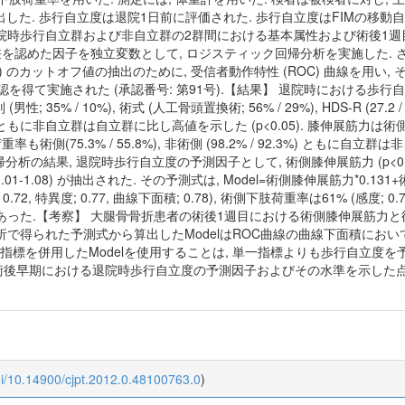
出した. 歩行自立度は退院1日前に評価された. 歩行自立度はFIMの移動自立度 (L
析には, 退院時歩行自立群および非自立群の2群間における基本属性および術後1
で差を認めた因子を独立変数として, ロジスティック回帰分析を実施した.
) のカットオフ値の抽出のために, 受信者動作特性 (ROC) 曲線を用い, 
て実施された (承認番号: 第91号).【結果】 退院時における歩行自立群
男性; 35% / 10%), 術式 (人工骨頭置換術; 56% / 29%), HDS-R (27.
5.0) ともに非自立群は自立群に比し高値を示した (p<0.05). 膝伸展筋力は術側 (22.
術側(75.3% / 55.8%), 非術側 (98.2% / 92.3%) ともに自立群
, 退院時歩行自立度の予測因子として, 術側膝伸展筋力 (p<0.05, オッズ比
; 1.01-1.08) が抽出された. その予測式は, Model=術側膝伸展筋力*0.1
特異度; 0.77, 曲線下面積; 0.78), 術側下肢荷重率は61% (感度; 0.76, 
下面積; 0.82) であった.【考察】 大腿骨骨折患者の術後1週目における術側膝
分析で得られた予測式から算出したModelはROC曲線の曲線下面積におい
指標を併用したModelを使用することは, 単一指標よりも歩行自立度
術後早期における退院時歩行自立度の予測因子およびその水準を示した点で
oi/10.14900/cjpt.2012.0.48100763.0
)