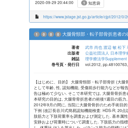
2020-09-29 20:44:00
知恵袋
1
https://www.jstage.jst.go.jp/article/cjpt/2012/0
大腿骨頸部・転子部骨折患者の
1
0
0
0
著者
武市 尚也
渡辺 敏
松下 
出版者
公益社団法人 日本理学
雑誌
理学療法学Supplement
巻号頁・発行日
vol.2012, pp.48100763
【はじめに、目的】 大腿骨頸部・転子部骨折 (大腿
として年齢, 性, 認知機能, 受傷前歩行能力などが報
告は極めて少ない. そこで本研究では, 大腿骨骨折
本研究の目的は, 大腿骨骨折患者の術後1週目の筋力,
2012年9月の間に, 当院に大腿骨骨折のため手術目的
下例 (改訂長谷川式簡易認知機能検査: HDS-R; 2
肢筋力と下肢荷重率を調査および測定した. 基本属性は, 年齢,
安静および荷重時について調査した. 下肢筋力の指標には,
し, 体重比 (%) を算出した. バランス能力の指標