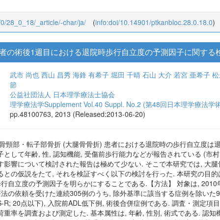
/0/28_0_18/_article/-char/ja/
(
info:doi/10.14901/ptkanbloc.28.0.18.0
)
者の術後1週目における退院時歩行自立度の予測因子に関する
武市 尚也
西山 昌秀
海鋒 有希子
堀田 千晴
石山 大介
若宮 亜希子
松
節
公益社団法人 日本理学療法士協会
理学療法学Supplement Vol.40 Suppl. No.2 (第48回日本理学療法
pp.48100763, 2013 (Released:2013-06-20)
骨頸部・転子部骨折 (大腿骨骨折) 患者における退院時の歩行自立度は退
して年齢, 性, 認知機能, 受傷前歩行能力などが報告されている (市村, 2
影響について検討された報告は極めて少ない. そこで本研究では, 大腿
との仮説をたて, それを検証すべく以下の検討を行った. 本研究の目的は
行自立度の予測因子を明らかにすることである.【方法】 対象は, 2010
法の依頼を受けた連続305例のうち, 除外基準に該当する症例を除いた97
S-R; 20点以下), 入院前ADL低下例, 術後合併症例である. 調査・測定
を調査および測定した. 基本属性は, 年齢, 性別, 術式である. 認知機能評価