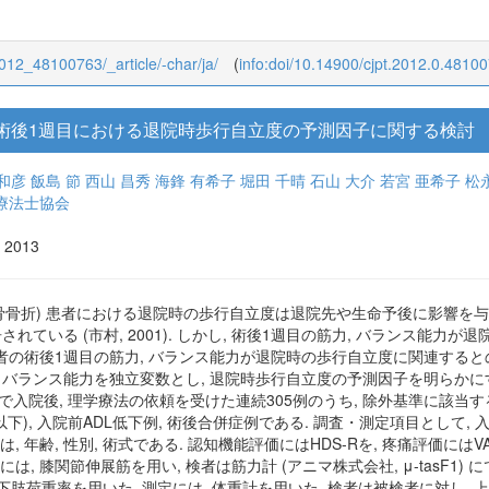
/2012_48100763/_article/-char/ja/
(
info:doi/10.14900/cjpt.2012.0.4810
術後1週目における退院時歩行自立度の予測因子に関する検討
和彦
飯島 節
西山 昌秀
海鋒 有希子
堀田 千晴
石山 大介
若宮 亜希子
松
療法士協会
, 2013
骨骨折) 患者における退院時の歩行自立度は退院先や生命予後に影響を与え
告されている (市村, 2001). しかし, 術後1週目の筋力, バランス
患者の術後1週目の筋力, バランス能力が退院時の歩行自立度に関連すると
 バランス能力を独立変数とし, 退院時歩行自立度の予測因子を明らかにする
で入院後, 理学療法の依頼を受けた連続305例のうち, 除外基準に該当す
0点以下), 入院前ADL低下例, 術後合併症例である. 調査・測定項目として
 性別, 術式である. 認知機能評価にはHDS-Rを, 疼痛評価にはVAS (Visu
 膝関節伸展筋を用い, 検者は筋力計 (アニマ株式会社, μ-tasF1) 
には下肢荷重率を用いた. 測定には, 体重計を用いた. 検者は被検者に対し,