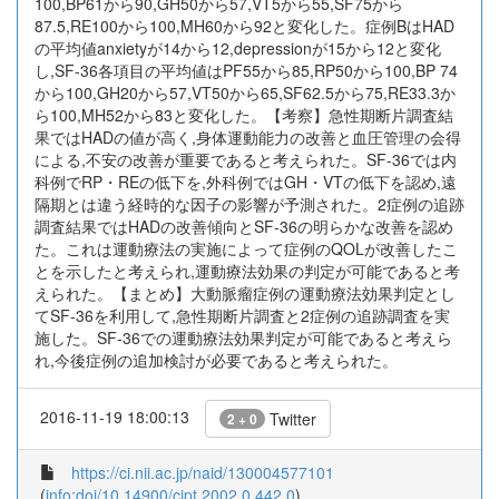
100,BP61から90,GH50から57,VT5から55,SF75から
87.5,RE100から100,MH60から92と変化した。症例BはHAD
の平均値anxietyが14から12,depressionが15から12と変化
し,SF-36各項目の平均値はPF55から85,RP50から100,BP 74
から100,GH20から57,VT50から65,SF62.5から75,RE33.3か
ら100,MH52から83と変化した。【考察】急性期断片調査結
果ではHADの値が高く,身体運動能力の改善と血圧管理の会得
による,不安の改善が重要であると考えられた。SF-36では内
科例でRP・REの低下を,外科例ではGH・VTの低下を認め,遠
隔期とは違う経時的な因子の影響が予測された。2症例の追跡
調査結果ではHADの改善傾向とSF-36の明らかな改善を認め
た。これは運動療法の実施によって症例のQOLが改善したこ
とを示したと考えられ,運動療法効果の判定が可能であると考
えられた。【まとめ】大動脈瘤症例の運動療法効果判定とし
てSF-36を利用して,急性期断片調査と2症例の追跡調査を実
施した。SF-36での運動療法効果判定が可能であると考えら
れ,今後症例の追加検討が必要であると考えられた。
2016-11-19 18:00:13
Twitter
2 + 0
https://ci.nii.ac.jp/naid/130004577101
(
info:doi/10.14900/cjpt.2002.0.442.0
)