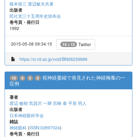
楳本捨三 渡辺敏夫共著
出版者
民社党三十五周年史頒布会
巻号頁・発行日
1992
2015-05-08 09:34:15
Twitter
14 + 13
https://ci.nii.ac.jp/ncid/BN08239886
視神経萎縮で発見された神経梅毒の一
10
0
0
0
症例
著者
渡辺 敏樹
気賀沢 一輝
宮崎 泰
平形 明人
出版者
日本神経眼科学会
雑誌
神経眼科
(
ISSN:02897024
)
巻号頁・発行日