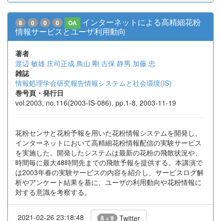
インターネットによる高精細花粉
8
0
0
0
OA
情報サービスとユーザ利用動向
著者
渡辺 敏雄
庄司正成
鳥山 剛
古保 静男
加藤 忠
雑誌
情報処理学会研究報告情報システムと社会環境(IS)
巻号頁・発行日
vol.2003, no.116(2003-IS-086), pp.1-8, 2003-11-19
花粉センサと花粉予報を用いた花粉情報システムを開発し、
インターネットにおいて高精細花粉情報配信の実験サービス
を実施した。開発したシステムは最新の花粉の飛散状況や、
時間毎に最大48時間先までの飛散予報を提供する。本講演で
は2003年春の実験サービスの内容を紹介し、サービスログ解
析やアンケート結果を基に、ユーザの利用動向や花粉情報に
対する意識を考察する。
2021-02-26 23:18:48
Twitter
8 + 9