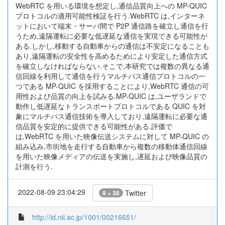
WebRTC を用いる環境を想定し,通信品質向上への MP-QUIC
プロトコルの適用可能性検証を行う.WebRTC は,インターネ
ットにおいて端末・サーバ間で P2P 通信路を確立し通信を行
うため,遠隔運転に必要な低遅延な通信を実現できる可能性が
ある.しかし,移動する自動車からの通信は不安定になることも
あり,遠隔運転の安全性を高めるためにより安定した通信方式
を確立しなければならない.そこで,本研究では複数の異なる通
信回線を利用して通信を行うマルチパス通信プロトコルの一
つである MP-QUIC を採用することにより,WebRTC 通信の可
用性および品質の向上を試みる.MP-QUIC は,ユーザランドで
動作し低遅延なトランスポートプロトコルである QUIC を対
象にマルチパス通信技術を導入しており,遠隔運転に必要な通
信品質を安定的に提供できる可能性がある.評価で
は,WebRTC を用いた映像伝送システムに対して MP-QUIC の
組み込み,市街地を走行する自動車から複数の移動体通信回線
を用いた映像メディアの伝送を実施し,遅延および映像品質の
計測を行う.
2022-08-09 23:04:29
Twitter
9 + 38
http://id.nii.ac.jp/1001/00216651/