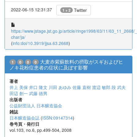
2022-06-15 12:31:37
Twitter
1 + 2
https://www.jstage.jst.go.jp/article/ringe1998/63/11/63_11_2668/_a
char/ja/
(
info:doi/10.3919/jjsa.63.2668
)
大麦赤紫蘇飲料の摂取がスギおよびヒ
1
0
0
0
ノキ花粉症患者の症状に及ぼす影響
著者
井上 美保
井口 隆文
川田 あゆみ
佐藤 直樹
渡辺 敏郎
段 武夫
田辺 創一
武藤 徳男
出版者
公益財団法人 日本醸造協会
雑誌
日本醸造協会誌
(
ISSN:09147314
)
巻号頁・発行日
vol.103, no.6, pp.499-504, 2008