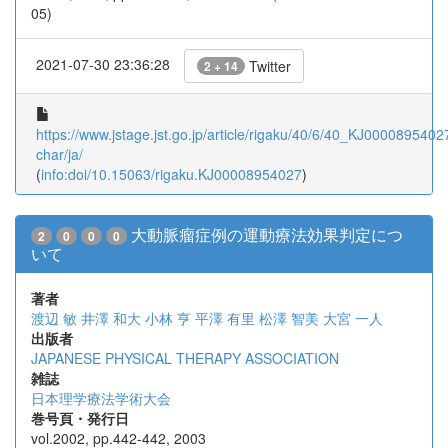
05)
2021-07-30 23:36:28
Twitter
2 + 14
https://www.jstage.jst.go.jp/article/rigaku/40/6/40_KJ00008954027
char/ja/
(
info:doi/10.15063/rigaku.KJ00008954027
)
大動脈瘤症例の運動療法効果判定につ
2
0
0
0
いて
著者
渡辺 敏
井澤 和大
小林 亨
平澤 有里
松澤 智美
大宮 一人
出版者
JAPANESE PHYSICAL THERAPY ASSOCIATION
雑誌
日本理学療法学術大会
巻号頁・発行日
vol.2002, pp.442-442, 2003