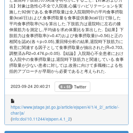
法】対象は急性心不全で入院後,心臓リハビリテーションを実
施した92例である.食事摂取量は全入院期間中の平均食事摂取
量(kcal/日)および,食事摂取量を食事提供量(kcal/日)で除した
平均食事摂取率(%)を算出した.下肢筋力は退院時に左右の膝
伸展筋力を測定し,平均値を求め体重比を算出した.【結果】下
肢筋力は食事摂取率(r=0.47)および食事摂取量(r=0.56)と正の
相関を認め(各々p<0.05),重回帰分析の結果,退院時下肢筋力に
有意に関連する因子として食事摂取量が抽出された(R=0.703,
調整済みR2=0.476,p<0.05).【結論】入院期心不全患者におけ
る入院中の食事摂取量は,退院時下肢筋力と関連している.食事
摂取量が少ない患者に対しては,改善に向けて多職種による包
括的アプローチが早期から必要であると考えられた.
2023-09-24 20:40:21
Twitter
6 + 55
https://www.jstage.jst.go.jp/article/ejspen/4/1/4_2/_article/-
char/ja/
(
info:doi/10.11244/ejspen.4.1_2
)