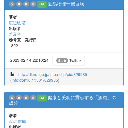
近易物理一罎百験
5
0
0
0
OA
著者
渡辺敏 著
出版者
普及舎
巻号頁・発行日
1892
2023-02-14 22:10:24
Twitter
5 + 0
http://dl.ndl.go.jp/info:ndljp/pid/829985
(
info:doi/10.11501/829985
)
健康と美容に貢献する「酒粕」の
4
0
0
0
OA
成分
著者
渡辺 敏郎
出版者