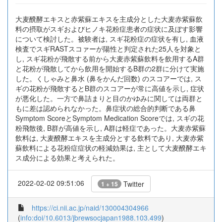
大麦醗酵エキスと赤紫蘇エキスを主成分とした大麦赤紫蘇飲
料の摂取がスギおよびヒノキ花粉症患者の症状に及ぼす影響
について検討した。被験者は, スギ花粉症の症状を有し, 血液
検査でスギRASTスコァーが陽性と判定された25人を対象と
し, スギ花粉が飛散する前から大麦赤紫蘇飲料を飲用するA群
と花粉が飛散してから飲用を開始するB群の2群に分けて実施
した。くしゃみと鼻水 (鼻をかんだ回数) のスコアーでは, ス
ギの花粉が飛散するとB群のスコアーが常に高値を示し, 症状
が悪化した。一方で鼻詰まりと目のかゆみに関しては両群と
もに差は認められなかった。鼻症状の総合的判断である鼻
Symptom ScoreとSymptom Medication Scoreでは, スギの花
粉飛散後, B群が高値を示し, A群は軽症であった。大麦赤紫蘇
飲料は, 大麦醗酵エキスを主成分とする飲料であり, 大麦赤紫
蘇飲料による花粉症症状の軽減効果は, 主として大麦醗酵エキ
ス成分による効果と考えられた。
2022-02-02 09:51:06
Twitter
1 + 15
https://ci.nii.ac.jp/naid/130004304966
(
info:doi/10.6013/jbrewsocjapan1988.103.499
)