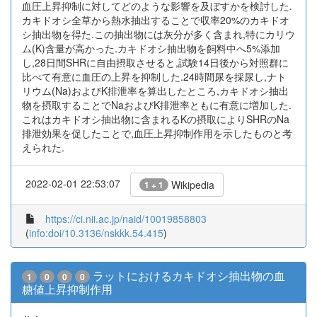
血圧上昇抑制に対してどのような影響を及ぼすかを検討した.
カキドオシ全草から熱水抽出することで収率20%のカキドオ
シ抽出物を得た.この抽出物には灰分が多く含まれ,特にカリウ
ム(K)含量が高かった.カキドオシ抽出物を飼料中へ5%添加
し,28日間SHRに自由摂取させると,試験14日後から対照群に
比べて有意に血圧の上昇を抑制した.24時間尿を採尿し,ナト
リウム(Na)およびK排泄率を算出したところ,カキドオシ抽出
物を摂取することでNaおよびK排泄率ともに有意に増加した.
これはカキドオシ抽出物に含まれるKの摂取によりSHRのNa
排泄効果を促したことで,血圧上昇抑制作用を示したものと考
えられた.
2022-02-01 22:53:07
Wikipedia
1 + 1
https://ci.nii.ac.jp/naid/10019858803
(
info:doi/10.3136/nskkk.54.415
)
ラットにおけるカキドオシ抽出物の血
1
0
0
0
糖値上昇抑制作用