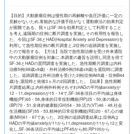
【目的】大動脈瘤症例は慢性期の再解離や血圧評価に一定の
見解がないため,客観的な評価手段がなく運動療法の効果判定
が困難である。我々はSF-36を効果判定として利用すること
を考え,遠隔期の症例に断片調査を実施しその有用性を報告し
た。今回はSF-36とHAD(Hospital Anxiety and Depression)を
利用して急性期症例の断片調査と,2症例の追跡調査を実施し
たので報告する。【方法】当院で急性期治療を受け外来通院
中の大動脈瘤症例を対象に,本調査の趣旨を説明し同意を得て
SF-36とHADの質問調査を実施した。急性期断片調査は内科
治療5例(68歳±9歳)・外科治療5例(58歳±9歳)を退院時に調査
した。追跡調査は外科治療を受けた2例(症例A65歳・症例B44
歳)を,退院時と術後3ヵ月の2回調査した。【結果】急性期断
片調査結果は,内科例外科例それぞれHADの平均値anxietyが
12・11,depressionが15・14で,SF-36各項目の平均値は身体
機能(PF)65・58,身体的日常役割機能(RP)25・50,体の痛み
(BP)70・51,全体的健康観(GH)54・39,活力(VT)46・48,社会
生活機能(SF)55・53,精神的日常役割機能(RE)20・67,心の健
康(MH)61・67であった。2症例の追跡調査結果は,症例Aは
HADの平均値anxietyが11から11,depressionが11から12と変
化し,SF-36各項目の平均値はPF45から80,RP100から