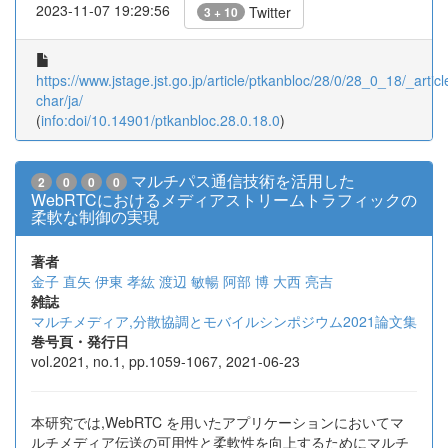
2023-11-07 19:29:56
Twitter
3 + 10
https://www.jstage.jst.go.jp/article/ptkanbloc/28/0/28_0_18/_articl
char/ja/
(
info:doi/10.14901/ptkanbloc.28.0.18.0
)
マルチパス通信技術を活用した
2
0
0
0
WebRTCにおけるメディアストリームトラフィックの
柔軟な制御の実現
著者
金子 直矢
伊東 孝紘
渡辺 敏暢
阿部 博
大西 亮吉
雑誌
マルチメディア,分散協調とモバイルシンポジウム2021論文集
巻号頁・発行日
vol.2021, no.1, pp.1059-1067, 2021-06-23
本研究では,WebRTC を用いたアプリケーションにおいてマ
ルチメディア伝送の可用性と柔軟性を向上するためにマルチ