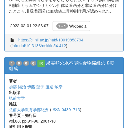
相抽出カラムでシリカゲル担体吸着画分と非吸着画分に分け
たところ,非吸着画分に血糖値上昇抑制作用が認められた.
2022-02-01 22:53:07
Wikipedia
1 + 1
https://ci.nii.ac.jp/naid/10019858794
(
info:doi/10.3136/nskkk.54.412
)
果実類の水不溶性食物繊維の多糖
1
0
0
0
IR
組成
著者
加藤 陽治
伊藤 聖子
渡辺 敏幸
出版者
弘前大学
雑誌
弘前大学教育学部紀要
(
ISSN:04391713
)
巻号頁・発行日
vol.86, pp.91-96, 2001-10
被引用文献数