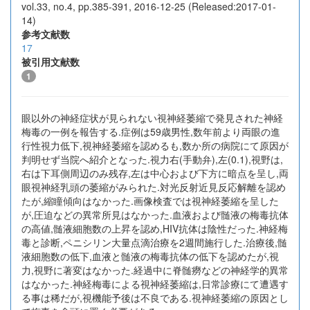
vol.33, no.4, pp.385-391, 2016-12-25 (Released:2017-01-
14)
参考文献数
17
被引用文献数
1
眼以外の神経症状が見られない視神経萎縮で発見された神経
梅毒の一例を報告する.症例は59歳男性,数年前より両眼の進
行性視力低下,視神経萎縮を認めるも,数か所の病院にて原因が
判明せず当院へ紹介となった.視力右(手動弁),左(0.1),視野は,
右は下耳側周辺のみ残存,左は中心および下方に暗点を呈し,両
眼視神経乳頭の萎縮がみられた.対光反射近見反応解離を認め
たが,縮瞳傾向はなかった.画像検査では視神経萎縮を呈した
が,圧迫などの異常所見はなかった.血液および髄液の梅毒抗体
の高値,髄液細胞数の上昇を認め,HIV抗体は陰性だった.神経梅
毒と診断,ペニシリン大量点滴治療を2週間施行した.治療後,髄
液細胞数の低下,血液と髄液の梅毒抗体の低下を認めたが,視
力,視野に著変はなかった.経過中に脊髄癆などの神経学的異常
はなかった.神経梅毒による視神経萎縮は,日常診療にて遭遇す
る事は稀だが,視機能予後は不良である.視神経萎縮の原因とし