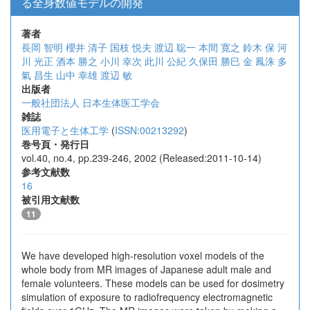
る全身数値モデルの開発
著者
長岡 智明
櫻井 清子
国枝 悦夫
渡辺 聡一
本間 寛之
鈴木 保
河
川 光正
酒本 勝之
小川 幸次
此川 公紀
久保田 勝巳
金 鳳洙
多
氣 昌生
山中 幸雄
渡辺 敏
出版者
一般社団法人 日本生体医工学会
雑誌
医用電子と生体工学
(
ISSN:00213292
)
巻号頁・発行日
vol.40, no.4, pp.239-246, 2002 (Released:2011-10-14)
参考文献数
16
被引用文献数
11
We have developed high-resolution voxel models of the
whole body from MR images of Japanese adult male and
female volunteers. These models can be used for dosimetry
simulation of exposure to radiofrequency electromagnetic