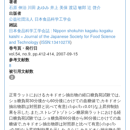
著者
石原 伸治
川田 あゆみ
井上 美保
渡辺 敏郎
辻 啓介
出版者
公益社団法人 日本食品科学工学会
雑誌
日本食品科学工学会誌 : Nippon shokuhin kagaku kogaku
kaishi = Journal of the Japanese Society for Food Science
and Technology
(
ISSN:1341027X
)
巻号頁・発行日
vol.54, no.9, pp.412-414, 2007-09-15
参考文献数
8
被引用文献数
2
正常ラットにおけるカキドオシ抽出物の経口糖負荷試験では,
ショ糖負荷30分後から60分後にかけての血糖値で,カキドオシ
抽出物群は対照群と比べて有意(<I>p</I><0.01)な上昇抑制効
果を示した.また,ストレプトゾトシン糖尿病ラットにおける経
口糖負荷試験では,ショ糖負荷60分後から90分後にかけての血
糖値で,カキドオシ抽出物群は対照群と比べて有意(<I>p</I>
<0.05)な上昇抑制効果を示した.さらに,カキドオシ抽出物を固