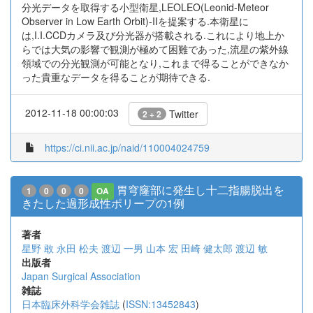
分光データを取得する小型衛星,LEOLEO(Leonid-Meteor
Observer in Low Earth Orbit)-IIを提案する.本衛星に
は,I.I.CCDカメラ及び分光器が搭載される.これにより地上か
らでは大気の影響で観測が極めて困難であった,流星の紫外線
領域での分光観測が可能となり,これまで得ることができなか
った貴重なデータを得ることが期待できる.
2012-11-18 00:00:03
Twitter
2 + 2
https://ci.nii.ac.jp/naid/110004024759
胃穹窿部に発生し十二指腸脱出を
1
0
0
0
OA
きたした過形成性ポリープの1例
著者
星野 敢
永田 松夫
渡辺 一男
山本 宏
田崎 健太郎
渡辺 敏
出版者
Japan Surgical Association
雑誌
日本臨床外科学会雑誌
(
ISSN:13452843
)