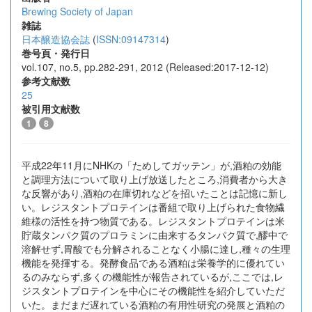
Brewing Society of Japan
雑誌
日本醸造協会誌
(
ISSN:09147314
)
巻号頁・発行日
vol.107, no.5, pp.282-291, 2012 (Released:2017-12-12)
参考文献数
25
被引用文献数
1
8
平成22年11月にNHKの「ためしてガッテン」が,酒粕の効能
と調理方法について取り上げ放送したところ,消費者から大き
な反響があり,酒粕の在庫切れなどを招いたことは記憶に新し
い。レジスタントプロテインは番組で取り上げられた食物繊
維様の活性を持つ物質である。レジスタントプロテインは米
貯蔵タンパク質のプロラミンに由来するタンパク質で,醪中で
溶解せず,胃酸でも分解されることなく小腸に達し,種々の生理
機能を発揮する。発酵食品である酒粕は栄養学的に優れてい
るのみならず,多くの機能性が報告されているが,ここでは,レ
ジスタントプロテインを中心にその機能性を紹介していただ
いた。まだまだ遅れている酒粕の有用性研究の発展と酒粕の