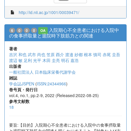
http://id.nii.ac.jp/1001/00039471/
入院期心不全患者における入院中
6
0
0
0
OA
の食事摂取量と退院時下肢筋力との関連
著者
吉沢 和也
武市 尚也
笠原 酉介
渡邉 紗都
根本 慎司
赤尾 圭吾
渡辺 敏
足利 光平
木田 圭亮
明石 嘉浩
出版者
一般社団法人 日本臨床栄養代謝学会
雑誌
学会誌JSPEN
(
ISSN:24344966
)
巻号頁・発行日
vol.4, no.1, pp.2-9, 2022 (Released:2022-08-25)
参考文献数
18
要旨:【目的】入院期心不全患者における入院中の食事摂取量
と退院時下肢筋力の関連を明らかにすること.【対象および方