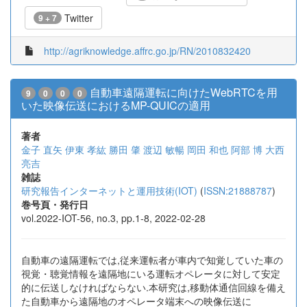
Twitter
9 + 7
http://agriknowledge.affrc.go.jp/RN/2010832420
自動車遠隔運転に向けたWebRTCを用
9
0
0
0
いた映像伝送におけるMP-QUICの適用
著者
金子 直矢
伊東 孝紘
勝田 肇
渡辺 敏暢
岡田 和也
阿部 博
大西
亮吉
雑誌
研究報告インターネットと運用技術(IOT)
(
ISSN:21888787
)
巻号頁・発行日
vol.2022-IOT-56, no.3, pp.1-8, 2022-02-28
自動車の遠隔運転では,従来運転者が車内で知覚していた車の
視覚・聴覚情報を遠隔地にいる運転オペレータに対して安定
的に伝送しなければならない.本研究は,移動体通信回線を備え
た自動車から遠隔地のオペレータ端末への映像伝送に