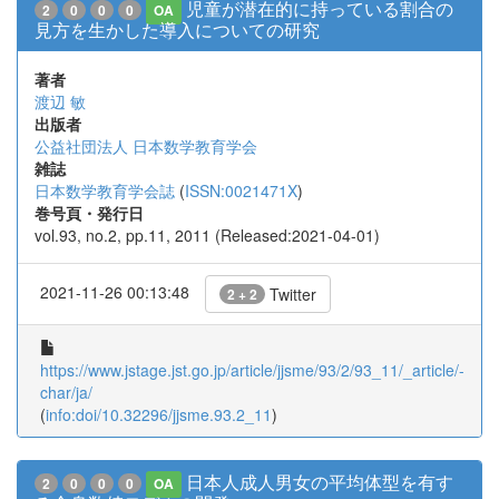
児童が潜在的に持っている割合の
2
0
0
0
OA
見方を生かした導入についての研究
著者
渡辺 敏
出版者
公益社団法人 日本数学教育学会
雑誌
日本数学教育学会誌
(
ISSN:0021471X
)
巻号頁・発行日
vol.93, no.2, pp.11, 2011 (Released:2021-04-01)
2021-11-26 00:13:48
Twitter
2 + 2
https://www.jstage.jst.go.jp/article/jjsme/93/2/93_11/_article/-
char/ja/
(
info:doi/10.32296/jjsme.93.2_11
)
日本人成人男女の平均体型を有す
2
0
0
0
OA