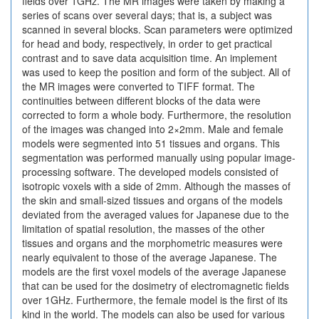
fields over 1GHz. The MR images were taken by making a
series of scans over several days; that is, a subject was
scanned in several blocks. Scan parameters were optimized
for head and body, respectively, in order to get practical
contrast and to save data acquisition time. An implement
was used to keep the position and form of the subject. All of
the MR images were converted to TIFF format. The
continuities between different blocks of the data were
corrected to form a whole body. Furthermore, the resolution
of the images was changed into 2×2mm. Male and female
models were segmented into 51 tissues and organs. This
segmentation was performed manually using popular image-
processing software. The developed models consisted of
isotropic voxels with a side of 2mm. Although the masses of
the skin and small-sized tissues and organs of the models
deviated from the averaged values for Japanese due to the
limitation of spatial resolution, the masses of the other
tissues and organs and the morphometric measures were
nearly equivalent to those of the average Japanese. The
models are the first voxel models of the average Japanese
that can be used for the dosimetry of electromagnetic fields
over 1GHz. Furthermore, the female model is the first of its
kind in the world. The models can also be used for various