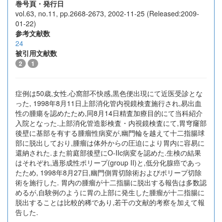
巻号頁・発行日
vol.63, no.11, pp.2668-2673, 2002-11-25 (Released:2009-
01-22)
参考文献数
24
被引用文献数
2
1
症例は50歳,女性.心窩部不快感,黒色便出現にて近医受診とな
った, 1998年8月11日上部消化管内視鏡検査施行され,易出血
性の腫瘍を認めたため,同8月14日精査加療目的にて当科紹介
入院となった.上部消化管造影検査・内視鏡検査にて,胃穹窿部
後壁に基部を有する腫瘤性病変が,幽門輪を越えて十二指腸球
部に脱出しており,腫瘤は体外からの圧迫により胃内に容易に
還納された.また前庭部後壁にO-IIc病変を認めた.生検の結果
はそれぞれ,過形成性ポリープ(group II)と,低分化腺癌であっ
たため, 1998年8月27日,幽門側胃切除術およびポリープ切除
術を施行した. 胃内の腫瘤が十二指腸に脱出する報告は多数認
めるが,自験例のように胃の上部に発生した腫瘤が十二指腸に
脱出することは比較的稀であり,若干の文献的考察を加えて報
告した.