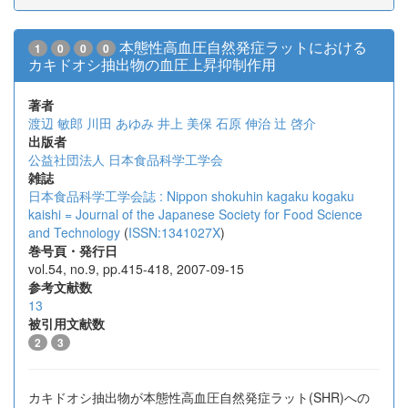
本態性高血圧自然発症ラットにおける
1
0
0
0
カキドオシ抽出物の血圧上昇抑制作用
著者
渡辺 敏郎
川田 あゆみ
井上 美保
石原 伸治
辻 啓介
出版者
公益社団法人 日本食品科学工学会
雑誌
日本食品科学工学会誌 : Nippon shokuhin kagaku kogaku
kaishi = Journal of the Japanese Society for Food Science
and Technology
(
ISSN:1341027X
)
巻号頁・発行日
vol.54, no.9, pp.415-418, 2007-09-15
参考文献数
13
被引用文献数
2
3
カキドオシ抽出物が本態性高血圧自然発症ラット(SHR)への