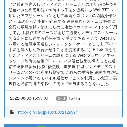
パス技術を導入し,メディアストリームごとのポリシに基づき
通信パスの利用形態を制御する手法を提案する.WebRTC を
用いたアプリケーションとして車両やロボットの遠隔操作シ
ステ ムといった事例が存在する.遠隔操作システムは,操作に
必要な環境情報を伝えるために複数のカメラや マイクを併用
しており,操作者のニーズに応じて必要なメディアストリーム
を安定的に伝送する通信基盤 が重要である.そこで WebRTC
を用いる遠隔車両運転システムをターゲットとして,以下の 3
手法を導入し組み合わせることを提案する.(1) IP ToS 値を用
いたメディアストリームの識別による Web ブラウザとネッ
トワーク制御の連携 (2) マルチパス通信技術の導入による通
信の選択肢多様化 (3) 優先度・重要度 に基づくメディアスト
リームごとのパス利用形態制御.これらの手法を,遠隔車両運転
システムが用いるモバイル通信サービスを利用して検証し,実
現性と通信制御の柔軟性の向上に寄与することを示した.
2022-08-08 15:59:09
Twitter
2 + 3
http://id.nii.ac.jp/1001/00212939/