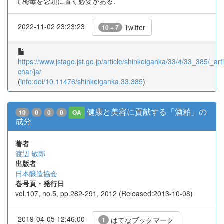
て梅毒を念頭に置く必要がある.
2022-11-02 23:23:23
Twitter
10 + 7
https://www.jstage.jst.go.jp/article/shinkeiganka/33/4/33_385/_arti
char/ja/
(
info:doi/10.11476/shinkeiganka.33.385
)
健康と美容に貢献する「酒粕」の
10
0
0
0
OA
成分
著者
渡辺 敏郎
出版者
日本醸造協会
巻号頁・発行日
vol.107, no.5, pp.282-291, 2012 (Released:2013-10-08)
2019-04-05 12:46:00
はてなブックマーク
1