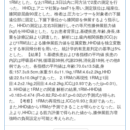
1RMとした。なお1RMは,3日以内に同方法で2度の測定を行
った。 HHDは,アニマ社製μ-tasF1を用い,測定肢位は,端座位,
膝関節屈曲90度とした。検者は,圧力センサーを対象者の下腿
遠位部に固定し,下腿下垂位から膝関節を伸展するよう指示し
た。HHDの測定は,左右3回施行し,その等尺性膝伸展筋力値
(kgf)をHHD値とした。なお患者背景は,基礎疾患,年齢,身長,体
重を診療記録より調査した。解析には,級内相関係数(ICC)お
よび1RM法による膝伸展筋力値を従属変数,HHD値を独立変数
とする単回帰分析を用いた。統計学的有意差判定の基準は5%
とした。 【結果】 1.基礎疾患および各指標の平均値 疾患の
内訳は呼吸器47例,循環器38例,代謝23例,消化器18例,その他8
例であった。各指標の平均値は,年齢:70.0±13.5歳,身
長:157.3±9.5cm,体重:51.6±11.1kg,1RM:4.6±2.2kg,HHD
値:22.5±10.0kgfであった。 2.1RMの再現性 1RMは1回
目:4.2±2.1kg,2回目:4.4±2.2kg,ICCは0.93であった(p=0.01)。
3. HHD値と1RMとの関連 解析の結果,1RM=HHD値
×0.183+0.474 (R=0.82,R2=0.67,p=0.02)の予測式が得られ
た。 【考察】 1RMの再現性は,ICCが0.93と良好であった。
また,HHD値から1RMが予測できることが明らかとなった。以
上より,HHDによる筋力評価で得られた値から,膝伸展筋力増
強時の負荷設定が可能と考えられた。