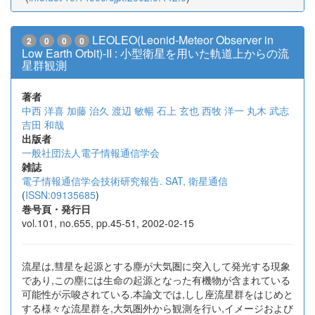
LEOLEO(Leonid-Meteor Observer in
2
0
0
0
Low Earth Orbit)-II : 小型衛星を用いた軌道上からの流
星群観測
著者
中西 洋喜
加藤 治久
渡辺 敏暢
石上 玄也
西牧 洋一
丸木 武志
吉田 和哉
出版者
一般社団法人電子情報通信学会
雑誌
電子情報通信学会技術研究報告. SAT, 衛星通信
(
ISSN:09135685
)
巻号頁・発行日
vol.101, no.655, pp.45-51, 2002-02-15
流星は,彗星を起源とする塵が大気圏に突入して発光する現象
であり,この塵には生命の起源となった有機物が含まれている
可能性が示唆されている.本論文では,しし座流星群をはじめと
する様々な流星群を,大気圏外から観測を行い,イメージおよび