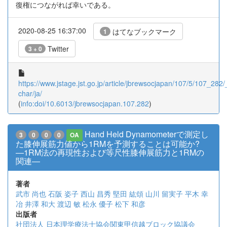
復権につながれば幸いである。
2020-08-25 16:37:00
はてなブックマーク
1
Twitter
3 + 0
https://www.jstage.jst.go.jp/article/jbrewsocjapan/107/5/107_282/_
char/ja/
(
info:doi/10.6013/jbrewsocjapan.107.282
)
Hand Held Dynamometerで測定し
3
0
0
0
OA
た膝伸展筋力値から1RMを予測することは可能か?
―1RM法の再現性および等尺性膝伸展筋力と1RMの
関連―
著者
武市 尚也
石阪 姿子
西山 昌秀
堅田 紘頌
山川 留実子
平木 幸
冶
井澤 和大
渡辺 敏
松永 優子
松下 和彦
出版者
社団法人 日本理学療法士協会関東甲信越ブロック協議会