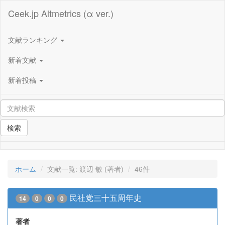
Ceek.jp Altmetrics (α ver.)
文献ランキング
新着文献
新着投稿
検索
ホーム
文献一覧: 渡辺 敏 (著者)
46件
民社党三十五周年史
14
0
0
0
著者