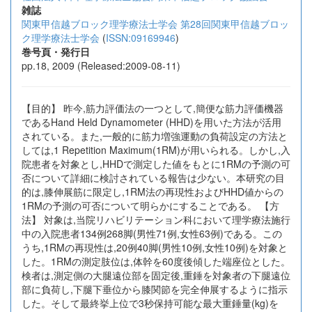
雑誌
関東甲信越ブロック理学療法士学会 第28回関東甲信越ブロッ
ク理学療法士学会
(
ISSN:09169946
)
巻号頁・発行日
pp.18, 2009 (Released:2009-08-11)
【目的】 昨今,筋力評価法の一つとして,簡便な筋力評価機器
であるHand Held Dynamometer (HHD)を用いた方法が活用
されている。また,一般的に筋力増強運動の負荷設定の方法と
しては,1 Repetition Maximum(1RM)が用いられる。しかし,入
院患者を対象とし,HHDで測定した値をもとに1RMの予測の可
否について詳細に検討されている報告は少ない。本研究の目
的は,膝伸展筋に限定し,1RM法の再現性およびHHD値からの
1RMの予測の可否について明らかにすることである。 【方
法】 対象は,当院リハビリテーション科において理学療法施行
中の入院患者134例268脚(男性71例,女性63例)である。この
うち,1RMの再現性は,20例40脚(男性10例,女性10例)を対象と
した。1RMの測定肢位は,体幹を60度後傾した端座位とした。
検者は,測定側の大腿遠位部を固定後,重錘を対象者の下腿遠位
部に負荷し,下腿下垂位から膝関節を完全伸展するように指示
した。そして最終挙上位で3秒保持可能な最大重錘量(kg)を