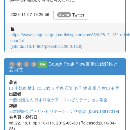
2023-11-07 19:29:56
Twitter
3 + 10
https://www.jstage.jst.go.jp/article/ptkanbloc/28/0/28_0_18/_articl
char/ja/
(
info:doi/10.14901/ptkanbloc.28.0.18.0
)
Cough Peak Flow測定の信頼性と
1
0
0
0
OA
妥当性
著者
山川 梨絵
横山 仁志
武市 尚也
石阪 姿子
渡邉 陽介
横山 有里
出版者
一般社団法人 日本呼吸ケア・リハビリテーション学会
雑誌
日本呼吸ケア・リハビリテーション学会誌
(
ISSN:18817319
)
巻号頁・発行日
vol.22, no.1, pp.110-114, 2012-06-30 (Released:2016-04-
25)