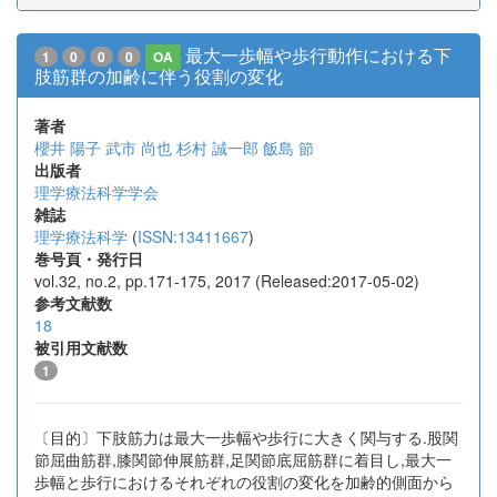
最大一歩幅や歩行動作における下
1
0
0
0
OA
肢筋群の加齢に伴う役割の変化
著者
櫻井 陽子
武市 尚也
杉村 誠一郎
飯島 節
出版者
理学療法科学学会
雑誌
理学療法科学
(
ISSN:13411667
)
巻号頁・発行日
vol.32, no.2, pp.171-175, 2017 (Released:2017-05-02)
参考文献数
18
被引用文献数
1
〔目的〕下肢筋力は最大一歩幅や歩行に大きく関与する.股関
節屈曲筋群,膝関節伸展筋群,足関節底屈筋群に着目し,最大一
歩幅と歩行におけるそれぞれの役割の変化を加齢的側面から