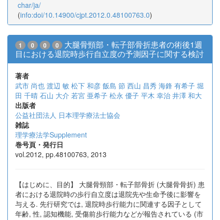
char/ja/
(
info:doi/10.14900/cjpt.2012.0.48100763.0
)
大腿骨頸部・転子部骨折患者の術後1週
1
0
0
0
目における退院時歩行自立度の予測因子に関する検討
著者
武市 尚也
渡辺 敏
松下 和彦
飯島 節
西山 昌秀
海鋒 有希子
堀
田 千晴
石山 大介
若宮 亜希子
松永 優子
平木 幸治
井澤 和大
出版者
公益社団法人 日本理学療法士協会
雑誌
理学療法学Supplement
巻号頁・発行日
vol.2012, pp.48100763, 2013
【はじめに、目的】 大腿骨頸部・転子部骨折 (大腿骨骨折) 患
者における退院時の歩行自立度は退院先や生命予後に影響を
与える. 先行研究では, 退院時歩行能力に関連する因子として
年齢, 性, 認知機能, 受傷前歩行能力などが報告されている (市