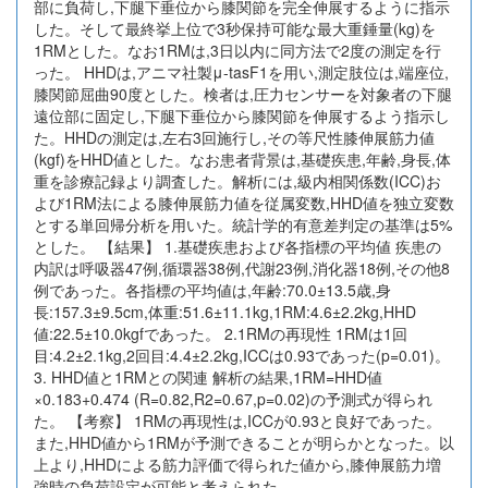
部に負荷し,下腿下垂位から膝関節を完全伸展するように指示
した。そして最終挙上位で3秒保持可能な最大重錘量(kg)を
1RMとした。なお1RMは,3日以内に同方法で2度の測定を行
った。 HHDは,アニマ社製μ-tasF1を用い,測定肢位は,端座位,
膝関節屈曲90度とした。検者は,圧力センサーを対象者の下腿
遠位部に固定し,下腿下垂位から膝関節を伸展するよう指示し
た。HHDの測定は,左右3回施行し,その等尺性膝伸展筋力値
(kgf)をHHD値とした。なお患者背景は,基礎疾患,年齢,身長,体
重を診療記録より調査した。解析には,級内相関係数(ICC)お
よび1RM法による膝伸展筋力値を従属変数,HHD値を独立変数
とする単回帰分析を用いた。統計学的有意差判定の基準は5%
とした。 【結果】 1.基礎疾患および各指標の平均値 疾患の
内訳は呼吸器47例,循環器38例,代謝23例,消化器18例,その他8
例であった。各指標の平均値は,年齢:70.0±13.5歳,身
長:157.3±9.5cm,体重:51.6±11.1kg,1RM:4.6±2.2kg,HHD
値:22.5±10.0kgfであった。 2.1RMの再現性 1RMは1回
目:4.2±2.1kg,2回目:4.4±2.2kg,ICCは0.93であった(p=0.01)。
3. HHD値と1RMとの関連 解析の結果,1RM=HHD値
×0.183+0.474 (R=0.82,R2=0.67,p=0.02)の予測式が得られ
た。 【考察】 1RMの再現性は,ICCが0.93と良好であった。
また,HHD値から1RMが予測できることが明らかとなった。以
上より,HHDによる筋力評価で得られた値から,膝伸展筋力増
強時の負荷設定が可能と考えられた。