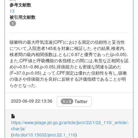
参考文献数
13
被引用文献数
1
咳嗽時の最大呼気流速(CPF)における測定の信頼性と妥当性
について,入院患者145名を対象に検証した.その結果,検者内,
検者間の級内相関係数は,ともに0.97と優秀であった(p<0.05).
また,CPF値と呼吸機能の各指標との間には,有意な正相関を認
め(r=0.51~0.86,p<0.05),排痰能力とも密接な関連を認めた
(F=37.0,p<0.05).よって,CPF測定は優れた信頼性を有し,咳嗽
の強さや排痰能力を良好に反映する評価指標であることが明
らかとなった.
2023-06-09 22:13:36
Twitter
1 + 3
https://www.jstage.jst.go.jp/article/jsrcr/22/1/22_110/_article/-
char/ja/
(
info:doi/10.15032/jsrcr.22.1_110
)