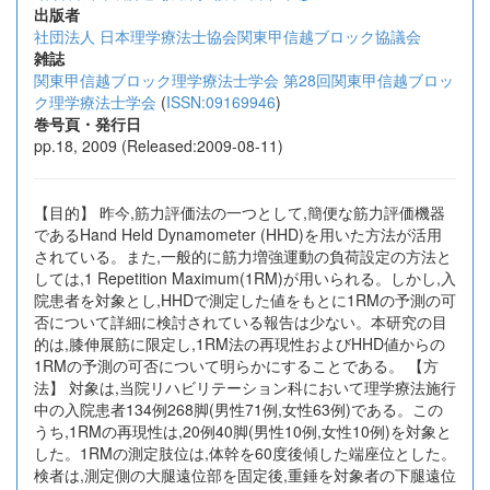
出版者
社団法人 日本理学療法士協会関東甲信越ブロック協議会
雑誌
関東甲信越ブロック理学療法士学会 第28回関東甲信越ブロッ
ク理学療法士学会
(
ISSN:09169946
)
巻号頁・発行日
pp.18, 2009 (Released:2009-08-11)
【目的】 昨今,筋力評価法の一つとして,簡便な筋力評価機器
であるHand Held Dynamometer (HHD)を用いた方法が活用
されている。また,一般的に筋力増強運動の負荷設定の方法と
しては,1 Repetition Maximum(1RM)が用いられる。しかし,入
院患者を対象とし,HHDで測定した値をもとに1RMの予測の可
否について詳細に検討されている報告は少ない。本研究の目
的は,膝伸展筋に限定し,1RM法の再現性およびHHD値からの
1RMの予測の可否について明らかにすることである。 【方
法】 対象は,当院リハビリテーション科において理学療法施行
中の入院患者134例268脚(男性71例,女性63例)である。この
うち,1RMの再現性は,20例40脚(男性10例,女性10例)を対象と
した。1RMの測定肢位は,体幹を60度後傾した端座位とした。
検者は,測定側の大腿遠位部を固定後,重錘を対象者の下腿遠位