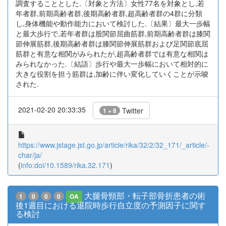
調査することとした.〔対象と方法〕女性77名を対象とし,若
年者群,前期高齢者群,後期高齢者群,超高齢者群の4群に分類
し,身体機能や動作能力において検討した.〔結果〕最大一歩幅
と最大歩行で,若年者群は股関節屈曲筋群,前期高齢者群は膝関
節伸展筋群,後期高齢者群は膝関節伸展筋群および足関節底屈
筋群と有意な相関がみられたが,超高齢者群では有意な相関は
みられなかった.〔結語〕歩行や最大一歩幅において相対的に
大きな役割を担う筋群は,加齢に伴い変化していくことが示唆
された.
2021-02-20 20:33:35
Twitter
1 + 8
https://www.jstage.jst.go.jp/article/rika/32/2/32_171/_article/-
char/ja/
(
info:doi/10.1589/rika.32.171
)
大腿骨頸部・転子部骨折患者の術
1
0
0
0
OA
後1週目における退院時歩行自立度の予測因子に関す
る検討