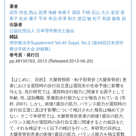
著者
武市 尚也
西山 昌秀
海鋒 有希子
堀田 千晴
石山 大介
若宮 亜
希子
松永 優子
平木 幸治
井澤 和大
渡辺 敏
松下 和彦
飯島 節
出版者
公益社団法人 日本理学療法士協会
雑誌
理学療法学Supplement Vol.40 Suppl. No.2 (第48回日本理学
療法学術大会 抄録集)
巻号頁・発行日
pp.48100763, 2013 (Released:2013-06-20)
【はじめに、目的】 大腿骨頸部・転子部骨折 (大腿骨骨折) 患
者における退院時の歩行自立度は退院先や生命予後に影響を
与える. 先行研究では, 退院時歩行能力に関連する因子として
年齢, 性, 認知機能, 受傷前歩行能力などが報告されている (市
村, 2001). しかし, 術後1週目の筋力, バランス能力が退院時の
歩行自立度に及ぼす影響について検討された報告は極めて少
ない. そこで本研究では, 大腿骨骨折患者の術後1週目の筋力,
バランス能力が退院時の歩行自立度に関連するとの仮説をた
て, それを検証すべく以下の検討を行った. 本研究の目的は,
大腿骨骨折患者の術後1週目の筋力, バランス能力を独立変数