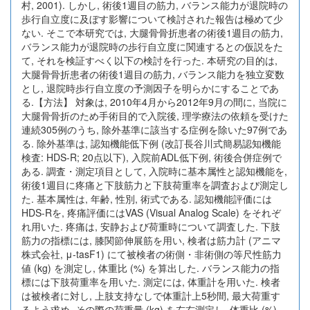
村, 2001). しかし, 術後1週目の筋力, バランス能力が退院時の
歩行自立度に及ぼす影響について検討された報告は極めて少
ない. そこで本研究では, 大腿骨骨折患者の術後1週目の筋力,
バランス能力が退院時の歩行自立度に関連するとの仮説をた
て, それを検証すべく以下の検討を行った. 本研究の目的は,
大腿骨骨折患者の術後1週目の筋力, バランス能力を独立変数
とし, 退院時歩行自立度の予測因子を明らかにすることであ
る.【方法】 対象は, 2010年4月から2012年9月の間に, 当院に
大腿骨骨折のため手術目的で入院後, 理学療法の依頼を受けた
連続305例のうち, 除外基準に該当する症例を除いた97例であ
る. 除外基準は, 認知機能低下例 (改訂長谷川式簡易認知機能
検査: HDS-R; 20点以下), 入院前ADL低下例, 術後合併症例で
ある. 調査・測定項目として, 入院時に基本属性と認知機能を,
術後1週目に疼痛と下肢筋力と下肢荷重率を調査および測定し
た. 基本属性は, 年齢, 性別, 術式である. 認知機能評価には
HDS-Rを, 疼痛評価にはVAS (Visual Analog Scale) をそれぞ
れ用いた. 疼痛は, 安静および荷重時について調査した. 下肢
筋力の指標には, 膝関節伸展筋を用い, 検者は筋力計 (アニマ
株式会社, μ-tasF1) にて被検者の術側・非術側の等尺性筋力
値 (kg) を測定し, 体重比 (%) を算出した. バランス能力の指
標には下肢荷重率を用いた. 測定には, 体重計を用いた. 検者
は被検者に対し, 上肢支持なしで体重計上5秒間, 最大荷重す
るよう求め, その際の荷重量 (kg) を左右測定し, 体重比 (%)