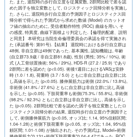
た. また, 退院時の歩行自立度を従属変数, 2群間比較で差を認
めた因子を独立変数として, ロジスティック回帰分析を実施し
た. さらに, 退院時歩行自立度の予測因子とロジスティクス回
帰分析で得られた予測式から求めた数値 (Model) のカットオ
フ値の抽出のために, 受信者動作特性 (ROC) 曲線を用い, そ
の感度, 特異度, 曲線下面積より判定した.【倫理的配慮、説明
と同意】 本研究は当院生命倫理委員会の承認を得て実施され
た (承認番号: 第91号).【結果】 退院時における歩行自立群は
48例, 非自立群は49例であった. 基本属性, 認知機能は, 年齢
(自立群73.9歳 / 非自立群81.8歳), 性別 (男性; 35% / 10%), 術
式 (人工骨頭置換術; 56% / 29%), HDS-R (27.2 / 25.9) であり
2群間に差を認めた (p<0.05). 術後1週目におけるVASは安静
時 (1.0 / 1.8), 荷重時 (3.7 / 5.0) ともに非自立群は自立群に比
し高値を示した (p<0.05). 膝伸展筋力は術側 (22.0% / 13.8%),
非術側 (41.8% / 27.6%) ともに自立群は非自立群に比し高値
を示した (p<0.05). 下肢荷重率も術側(75.3% / 55.8%), 非術側
(98.2% / 92.3%) ともに自立群は非自立群に比し, 高値を示し
た (p<0.05). 2群間比較で差を認めた因子を独立変数としたロ
ジスティクス回帰分析の結果, 退院時歩行自立度の予測因子と
して, 術側膝伸展筋力 (p<0.05, オッズ比; 1.14, 95%信頼区間;
1.04-1.28)と術側下肢荷重率 (p<0.05, オッズ比; 1.04, 95%信
頼区間; 1.01-1.08) が抽出された. その予測式は, Model=術側
膝伸展筋力*0.131+術側下肢荷重率*0.04-4.47であった. ROC