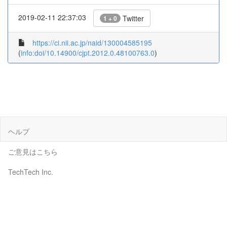
2019-02-11 22:37:03
Twitter
1 + 0
https://ci.nii.ac.jp/naid/130004585195
(
info:doi/10.14900/cjpt.2012.0.48100763.0
)
ヘルプ
ご意見はこちら
TechTech Inc.