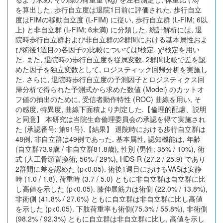
を算出した. 歩行自立度は退院1日前に評価された. 歩行自立
度はFIMの移動自立度 (L-FIM) に従い, 歩行自立群 (L-FIM; 6以
上) と非自立群 (L-FIM; 6未満) に分類した. 統計解析には, 退
院時歩行自立群および非自立群の2群間における基本属性およ
び術後1週目の各因子の比較についてはt検定, χ²検定を用い
た. また, 退院時の歩行自立度を従属変数, 2群間比較で差を認
めた因子を独立変数として, ロジスティック回帰分析を実施し
た. さらに, 退院時歩行自立度の予測因子とロジスティクス回
帰分析で得られた予測式から求めた数値 (Model) のカットオ
フ値の抽出のために, 受信者動作特性 (ROC) 曲線を用い, そ
の感度, 特異度, 曲線下面積より判定した.【倫理的配慮、説明
と同意】 本研究は当院生命倫理委員会の承認を得て実施され
た (承認番号: 第91号).【結果】 退院時における歩行自立群は
48例, 非自立群は49例であった. 基本属性, 認知機能は, 年齢
(自立群73.9歳 / 非自立群81.8歳), 性別 (男性; 35% / 10%), 術
式 (人工骨頭置換術; 56% / 29%), HDS-R (27.2 / 25.9) であり
2群間に差を認めた (p<0.05). 術後1週目におけるVASは安静
時 (1.0 / 1.8), 荷重時 (3.7 / 5.0) ともに非自立群は自立群に比
し高値を示した (p<0.05). 膝伸展筋力は術側 (22.0% / 13.8%),
非術側 (41.8% / 27.6%) ともに自立群は非自立群に比し高値
を示した (p<0.05). 下肢荷重率も術側(75.3% / 55.8%), 非術側
(98.2% / 92.3%) ともに自立群は非自立群に比し, 高値を示し