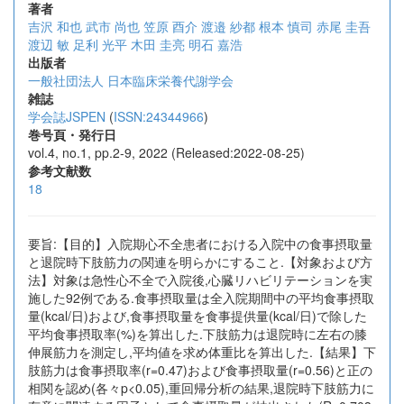
著者
吉沢 和也
武市 尚也
笠原 酉介
渡邉 紗都
根本 慎司
赤尾 圭吾
渡辺 敏
足利 光平
木田 圭亮
明石 嘉浩
出版者
一般社団法人 日本臨床栄養代謝学会
雑誌
学会誌JSPEN
(
ISSN:24344966
)
巻号頁・発行日
vol.4, no.1, pp.2-9, 2022 (Released:2022-08-25)
参考文献数
18
要旨:【目的】入院期心不全患者における入院中の食事摂取量
と退院時下肢筋力の関連を明らかにすること.【対象および方
法】対象は急性心不全で入院後,心臓リハビリテーションを実
施した92例である.食事摂取量は全入院期間中の平均食事摂取
量(kcal/日)および,食事摂取量を食事提供量(kcal/日)で除した
平均食事摂取率(%)を算出した.下肢筋力は退院時に左右の膝
伸展筋力を測定し,平均値を求め体重比を算出した.【結果】下
肢筋力は食事摂取率(r=0.47)および食事摂取量(r=0.56)と正の
相関を認め(各々p<0.05),重回帰分析の結果,退院時下肢筋力に