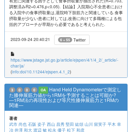
有意に関連する因子として食事摂取量が抽出された(R=0.703,
調整済みR2=0.476,p<0.05).【結論】入院期心不全患者におけ
る入院中の食事摂取量は,退院時下肢筋力と関連している.食事
摂取量が少ない患者に対しては,改善に向けて多職種による包
括的アプローチが早期から必要であると考えられた.
2023-09-24 20:40:21
Twitter
6 + 55
https://www.jstage.jst.go.jp/article/ejspen/4/1/4_2/_article/-
char/ja/
(
info:doi/10.11244/ejspen.4.1_2
)
Hand Held Dynamometerで測定し
3
0
0
0
OA
た膝伸展筋力値から1RMを予測することは可能か?
―1RM法の再現性および等尺性膝伸展筋力と1RMの
関連―
著者
武市 尚也
石阪 姿子
西山 昌秀
堅田 紘頌
山川 留実子
平木 幸
冶
井澤 和大
渡辺 敏
松永 優子
松下 和彦