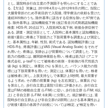
とし, 退院時歩行自立度の予測因子を明らかにすることであ
る.【方法】 対象は, 2010年4月から2012年9月の間に, 当院に
大腿骨骨折のため手術目的で入院後, 理学療法の依頼を受けた
連続305例のうち, 除外基準に該当する症例を除いた97例であ
る. 除外基準は, 認知機能低下例 (改訂長谷川式簡易認知機能
検査: HDS-R; 20点以下), 入院前ADL低下例, 術後合併症例で
ある. 調査・測定項目として, 入院時に基本属性と認知機能を,
術後1週目に疼痛と下肢筋力と下肢荷重率を調査および測定し
た. 基本属性は, 年齢, 性別, 術式である. 認知機能評価には
HDS-Rを, 疼痛評価にはVAS (Visual Analog Scale) をそれぞ
れ用いた. 疼痛は, 安静および荷重時について調査した. 下肢
筋力の指標には, 膝関節伸展筋を用い, 検者は筋力計 (アニマ
株式会社, μ-tasF1) にて被検者の術側・非術側の等尺性筋力
値 (kg) を測定し, 体重比 (%) を算出した. バランス能力の指
標には下肢荷重率を用いた. 測定には, 体重計を用いた. 検者
は被検者に対し, 上肢支持なしで体重計上5秒間, 最大荷重す
るよう求め, その際の荷重量 (kg) を左右測定し, 体重比 (%)
を算出した. 歩行自立度は退院1日前に評価された. 歩行自立
度はFIMの移動自立度 (L-FIM) に従い, 歩行自立群 (L-FIM; 6以
上) と非自立群 (L-FIM; 6未満) に分類した. 統計解析には, 退
院時歩行自立群および非自立群の2群間における基本属性およ
び術後1週目の各因子の比較についてはt検定, χ²検定を用い