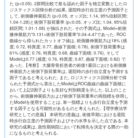
た (p<0.05). 2群間比較で差を認めた因子を独立変数としたロ
ジスティクス回帰分析の結果, 退院時歩行自立度の予測因子と
して, 術側膝伸展筋力 (p<0.05, オッズ比; 1.14, 95%信頼区間;
1.04-1.28)と術側下肢荷重率 (p<0.05, オッズ比; 1.04, 95%信
頼区間; 1.01-1.08) が抽出された. その予測式は, Model=術側
膝伸展筋力*0.131+術側下肢荷重率*0.04-4.47であった. ROC
曲線から得られたカットオフ値は, 術側膝伸展筋力は18% (感
度; 0.72, 特異度; 0.77, 曲線下面積; 0.78), 術側下肢荷重率は
61% (感度; 0.76, 特異度; 0.68, 曲線下面積; 0.76), そして
Modelは0.77 (感度; 0.76, 特異度; 0.87, 曲線下面積; 0.82) で
あった.【考察】 大腿骨骨折患者の術後1週目における術側膝
伸展筋力と術側下肢荷重率は, 退院時の歩行自立度を予測する
因子であると考えられた. また, ロジスティクス回帰分析で得
られた予測式から算出したModelはROC曲線の曲線下面積に
おいて上記2因子よりも良好な判別精度を示した. 以上のこと
から, 術側膝伸展筋力および術側下肢荷重率の両指標を併用し
たModelを使用することは, 単一指標よりも歩行自立度を予測
する因子となる可能性があるものと考えられた.【理学療法学
研究としての意義】 本研究の意義は, 術後早期における退院
時歩行自立度の予測因子およびその水準を示した点である. 本
研究の成果は, 急性期病院において転帰先を決定する際の一助
になるものと考えられる.