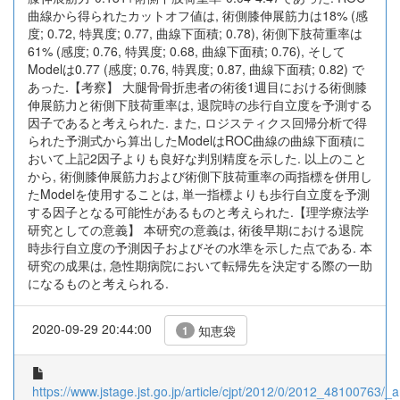
曲線から得られたカットオフ値は, 術側膝伸展筋力は18% (感
度; 0.72, 特異度; 0.77, 曲線下面積; 0.78), 術側下肢荷重率は
61% (感度; 0.76, 特異度; 0.68, 曲線下面積; 0.76), そして
Modelは0.77 (感度; 0.76, 特異度; 0.87, 曲線下面積; 0.82) で
あった.【考察】 大腿骨骨折患者の術後1週目における術側膝
伸展筋力と術側下肢荷重率は, 退院時の歩行自立度を予測する
因子であると考えられた. また, ロジスティクス回帰分析で得
られた予測式から算出したModelはROC曲線の曲線下面積に
おいて上記2因子よりも良好な判別精度を示した. 以上のこと
から, 術側膝伸展筋力および術側下肢荷重率の両指標を併用し
たModelを使用することは, 単一指標よりも歩行自立度を予測
する因子となる可能性があるものと考えられた.【理学療法学
研究としての意義】 本研究の意義は, 術後早期における退院
時歩行自立度の予測因子およびその水準を示した点である. 本
研究の成果は, 急性期病院において転帰先を決定する際の一助
になるものと考えられる.
2020-09-29 20:44:00
知恵袋
1
https://www.jstage.jst.go.jp/article/cjpt/2012/0/2012_48100763/_ar