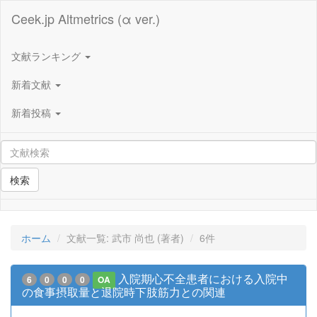
Ceek.jp Altmetrics (α ver.)
文献ランキング
新着文献
新着投稿
検索
ホーム
文献一覧: 武市 尚也 (著者)
6件
入院期心不全患者における入院中
6
0
0
0
OA
の食事摂取量と退院時下肢筋力との関連