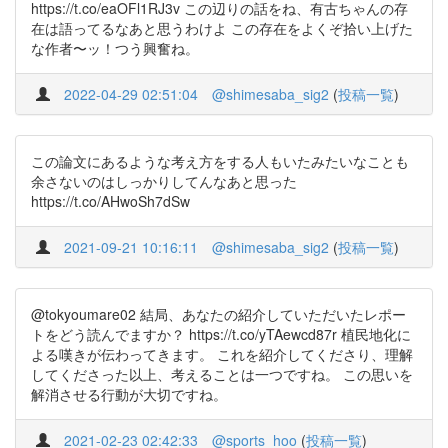
https://t.co/eaOFl1RJ3v この辺りの話をね、有古ちゃんの存
在は語ってるなあと思うわけよ この存在をよくぞ拾い上げた
な作者〜ッ！つう興奮ね。
2022-04-29 02:51:04
@shimesaba_sig2
(
投稿一覧
)
この論文にあるような考え方をする人もいたみたいなことも
余さないのはしっかりしてんなあと思った
https://t.co/AHwoSh7dSw
2021-09-21 10:16:11
@shimesaba_sig2
(
投稿一覧
)
@tokyoumare02 結局、あなたの紹介していただいたレポー
トをどう読んでますか？ https://t.co/yTAewcd87r 植民地化に
よる嘆きが伝わってきます。 これを紹介してくださり、理解
してくださった以上、考えることは一つですね。 この思いを
解消させる行動が大切ですね。
2021-02-23 02:42:33
@sports_hoo
(
投稿一覧
)