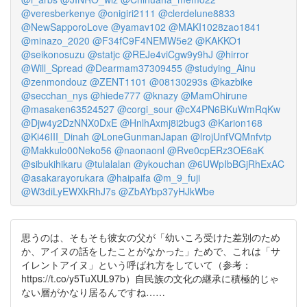
@veresberkenye
@onigiri2111
@clerdelune8833
@NewSapporoLove
@yamav102
@MAKI1028zao1841
@minazo_2020
@F34fC9F4NEMW5e2
@KAKKO1
@seikonosuzu
@statjc
@REJe4viCgw9y9hJ
@hirror
@Will_Spread
@Dearmam37309455
@studying_Ainu
@zenmondouz
@ZENT1101
@08130293s
@kazbike
@secchan_nys
@hiede777
@knazy
@MamOhirune
@masaken63524527
@corgi_sour
@cX4PN6BKuWmRqKw
@Djw4y2DzNNX0DxE
@HnlhAxmj8i2bug3
@Karion168
@Ki46III_Dinah
@LoneGunmanJapan
@lrojUnfVQMnfvtp
@Makkulo00Neko56
@naonaonl
@Rve0cpERz3OE6aK
@sibukihikaru
@tulalalan
@ykouchan
@6UWpIbBGjRhExAC
@asakarayorukara
@haipaifa
@m_9_fuji
@W3diLyEWXkRhJ7s
@ZbAYbp37yHJkWbe
思うのは、そもそも彼女の父が「幼いころ受けた差別のため
か、アイヌの話をしたことがなかった」ためで、これは「サ
イレントアイヌ」という呼ばれ方をしていて（参考：
https://t.co/y5TuXUL97b）自民族の文化の継承に積極的じゃ
ない層がかなり居るんですね……