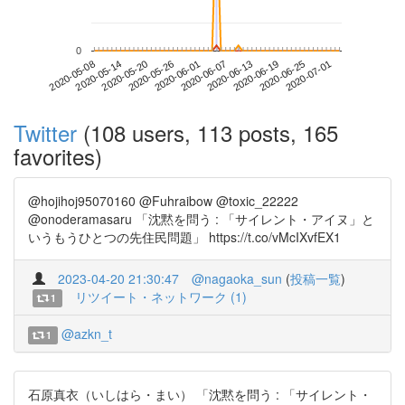
0
2020-06-25
2020-05-08
2020-05-26
2020-06-13
2020-07-01
2020-05-14
2020-06-01
2020-06-19
2020-05-20
2020-06-07
Twitter
(108 users, 113 posts, 165
favorites)
@hojihoj95070160 @Fuhraibow @toxic_22222
@onoderamasaru 「沈黙を問う : 「サイレント・アイヌ」と
いうもうひとつの先住民問題」 https://t.co/vMcIXvfEX1
2023-04-20 21:30:47
@nagaoka_sun
(
投稿一覧
)
リツイート・ネットワーク (1)
1
@azkn_t
1
石原真衣（いしはら・まい） 「沈黙を問う : 「サイレント・