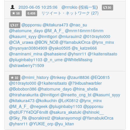
2020-06-05 10:25:06
@rrrokio
(
投稿一覧
)
30
リツイート・ネットワーク (27)
58
0.408
@ppponsu
@kitakura473
@nao_su
27
@hatomune_dayo
@M_A_F_
@mrm16mrm16mrm
@kasumi_syyy
@innitigori
@miurauim2
@010rayto000
@CIA_urawa
@BON_NOB
@YamabukiOrca
@lynx_minx
@nyanyan30804909
@yako0505
@s_katze666
@naminami_mina
@sahasiend
@yhsnr11
@1kaitensitaato
@pluginbaby1103
@_n_ume
@WhiteMissing
@strawberry71509
@mimi_history
@tnkesy
@zauri8836
@EQ0815
32
@010rayto000
@1kaitensitaato
@794bushwarbler
@Bobobon386
@hatomune_dayo
@hina_shella
@hiraharakurita
@innitigori
@insetto_cng_bt
@kasumi_syyy
@kitakura473
@koikuchin
@LcK0812
@lynx_minx
@M_A_F_
@negeek
@pluginbaby1103
@ppponsu
@q8UF7Y4DQF6rxl8
@sakura_akatuki
@shinoki__
@Sky_Rk
@sorakirei2
@takanayomogi
@YamabukiOrca
@yhsnr11
@YUKIE_orp
@yu_kitan