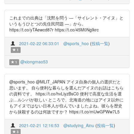
これまでの出典は「沈黙を問う —「サイレント・アイヌ」と
いうもうひとつの先住民問題 —」から。
https://t.co/yTAewcd87r https://t.co/45M0NgIkrc
2021-02-22 06:33:01
@sports_hoo
(
投稿一覧
)
1
@xiongmao53
1
@sports_hoo @MLIT_JAPAN アイヌ自身の個人の選択だと
思います。 自ら便利な暮らしを選んだアイヌのお話はこちら
の資料です。 https://t.co/hvLiyzBsC0 便利で高度な生活を選
ぶ…ルンバが欲しい ところで、北海道の地にはアイヌ以外に
もアイヌではない日本人が住んでいましたよね。彼らを歴史
から抹殺するのは何故ですか？ https://t.co/mUwGPWw7L5
2021-02-21 12:16:53
@studying_Ainu
(
投稿一覧
)
3