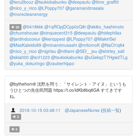
@teru2bouz
@tsukiokabunko
@deepautu
@time_graffiti
@nico_y_nico
@LPoppy707
@garamandmasala
@morecleanenergy
@0418kkk
@1qROpjDCpp0zQ8i
@akiko_hashimoto
26
@chumshouse
@cinquecent315
@deepautu
@hidephilax
@jardinducoeur
@keroppest
@LPoppy707
@MakiriSei
@MasKaleido89
@minamimusashi
@mitomoK
@NaCl1q84
@nico_y_nico
@nigirisu
@nittami
@SEI__jou
@shirley_salt
@skia000
@snf1223
@tsukiokabunko
@uGekqzT7Hgw2TLg
@yuka_dokuringo
@zauberhippo
@bythehorn8 沈黙を問う : 「サイレント・アイヌ」というも
うひとつの先住民問題 https://t.co/ldKb8bq8GA すてきです
ね。
2018-10-15 03:48:11
@JapaneseNurse
(
投稿一覧
)
2
0