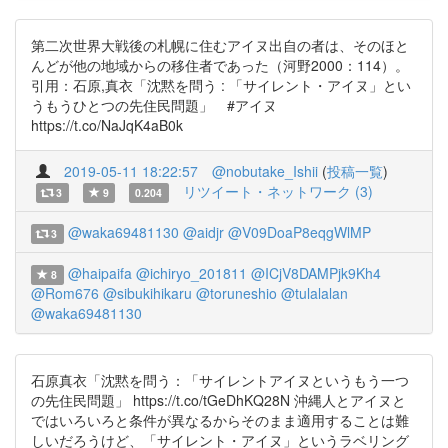
第二次世界大戦後の札幌に住むアイヌ出自の者は、そのほと
んどが他の地域からの移住者であった（河野2000：114）。
引用：石原,真衣「沈黙を問う : 「サイレント・アイヌ」とい
うもうひとつの先住民問題」 #アイヌ
https://t.co/NaJqK4aB0k
2019-05-11 18:22:57
@nobutake_Ishii
(
投稿一覧
)
リツイート・ネットワーク (3)
3
9
0.204
@waka69481130
@aidjr
@V09DoaP8eqgWlMP
3
@haipaifa
@ichiryo_201811
@ICjV8DAMPjk9Kh4
8
@Rom676
@sibukihikaru
@toruneshio
@tulalalan
@waka69481130
石原真衣「沈黙を問う：「サイレントアイヌというもう一つ
の先住民問題」 https://t.co/tGeDhKQ28N 沖縄人とアイヌと
ではいろいろと条件が異なるからそのまま適用することは難
しいだろうけど、「サイレント・アイヌ」というラベリング