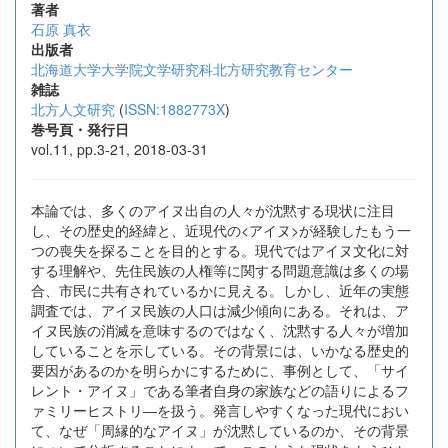
著者
石原 真衣
出版者
北海道大学大学院文学研究科北方研究教育センター
雑誌
北方人文研究
(
ISSN:1882773X
)
巻号頁・発行日
vol.11, pp.3-21, 2018-03-31
本論では、多くのアイヌ出自の人々が沈黙する現状に注目
し、その歴史的経緯と、近現代の<アイヌ>が経験したもう一
つの喪失を探ることを目的とする。現代ではアイヌ文化に対
する理解や、先住民族の人権等に関する問題意識は多くの場
合、市民に共有されているかに見える。しかし、近年の実態
調査では、アイヌ民族の人口は減少傾向にある。それは、ア
イヌ民族の消滅を意味するのではなく、沈黙する人々が増加
していることを示している。その背景には、いかなる歴史的
要因があるのかを明らかにするために、事例として、「サイ
レント・アイヌ」である筆者自身の家族などの語りによるフ
ァミリーヒストリ―を扱う。発言しやすくなった現代におい
て、なぜ「周縁的なアイヌ」が沈黙しているのか、その背景