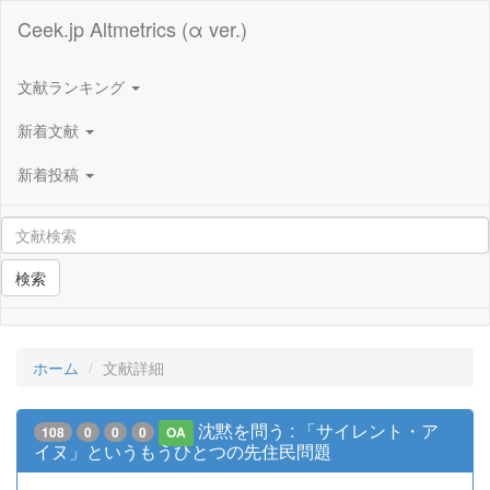
Ceek.jp Altmetrics (α ver.)
文献ランキング
新着文献
新着投稿
検索
ホーム
文献詳細
沈黙を問う : 「サイレント・ア
108
0
0
0
OA
イヌ」というもうひとつの先住民問題