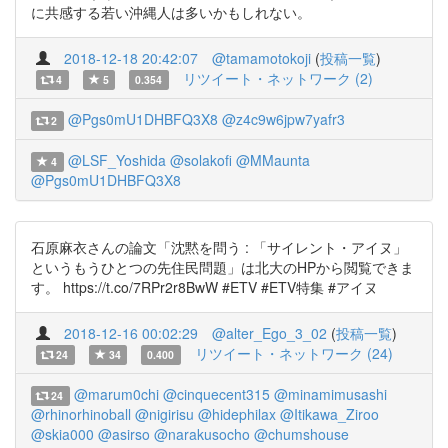
に共感する若い沖縄人は多いかもしれない。
2018-12-18 20:42:07
@tamamotokoji
(
投稿一覧
)
リツイート・ネットワーク (2)
4
5
0.354
@Pgs0mU1DHBFQ3X8
@z4c9w6jpw7yafr3
2
@LSF_Yoshida
@solakofi
@MMaunta
4
@Pgs0mU1DHBFQ3X8
石原麻衣さんの論文「沈黙を問う : 「サイレント・アイヌ」
というもうひとつの先住民問題」は北大のHPから閲覧できま
す。 https://t.co/7RPr2r8BwW #ETV #ETV特集 #アイヌ
2018-12-16 00:02:29
@alter_Ego_3_02
(
投稿一覧
)
リツイート・ネットワーク (24)
24
34
0.400
@marum0chi
@cinquecent315
@minamimusashi
24
@rhinorhinoball
@nigirisu
@hidephilax
@Itikawa_Ziroo
@skia000
@asirso
@narakusocho
@chumshouse