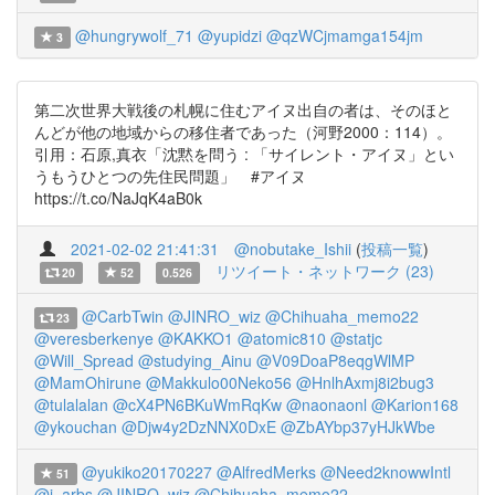
@hungrywolf_71
@yupidzi
@qzWCjmamga154jm
3
第二次世界大戦後の札幌に住むアイヌ出自の者は、そのほと
んどが他の地域からの移住者であった（河野2000：114）。
引用：石原,真衣「沈黙を問う : 「サイレント・アイヌ」とい
うもうひとつの先住民問題」 #アイヌ
https://t.co/NaJqK4aB0k
2021-02-02 21:41:31
@nobutake_Ishii
(
投稿一覧
)
リツイート・ネットワーク (23)
20
52
0.526
@CarbTwin
@JINRO_wiz
@Chihuaha_memo22
23
@veresberkenye
@KAKKO1
@atomic810
@statjc
@Will_Spread
@studying_Ainu
@V09DoaP8eqgWlMP
@MamOhirune
@Makkulo00Neko56
@HnlhAxmj8i2bug3
@tulalalan
@cX4PN6BKuWmRqKw
@naonaonl
@Karion168
@ykouchan
@Djw4y2DzNNX0DxE
@ZbAYbp37yHJkWbe
@yukiko20170227
@AlfredMerks
@Need2knowwIntl
51
@i_arbs
@JINRO_wiz
@Chihuaha_memo22