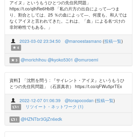
アイヌ」というもうひとつの先住民問題」
https://t.co/qlhRe6HbIB 「私の片方の出自によって―つま
り、割合としては、25 ％の血によって―、何度も、和人では
なくアイヌと言われてきた。これは、「血」による名づけの
非対称性でもある。」
2023-03-02 23:34:50
@manoestasmano
(
投稿一覧
)
4
@morichihou
@kyoko5301
@omuroemi
3
資料】「沈黙を問う : 『サイレント・アイヌ』というもうひ
とつの先住民問題」（石原真衣） https://t.co/qFWu5prTEx
2022-12-07 01:06:39
@torapocodan
(
投稿一覧
)
リツイート・ネットワーク (1)
1
@HZNTbr3GjZn6edk
1