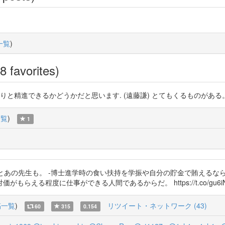
一覧
)
8 favorites)
きるかどうかだと思います. (遠藤謙) とてもくるものがある。 https://
一覧
)
1
とあの先生も。 -博士進学時の食い扶持を学振や自分の貯金で賄えるな
に仕事ができる人間であるからだ。 https://t.co/gu6iNEJC5e htt
稿一覧
)
リツイート・ネットワーク (43)
60
315
0.154