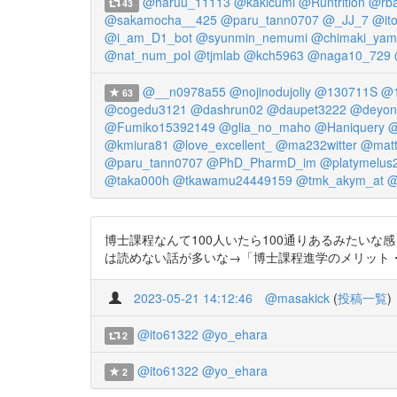
@haruu_11113
@kakicumi
@Runtrition
@rba
43
@sakamocha__425
@paru_tann0707
@_JJ_7
@it
@i_am_D1_bot
@syunmin_nemumi
@chimaki_yam
@nat_num_pol
@tjmlab
@kch5963
@naga10_729
@__n0978a55
@nojinodujoliy
@130711S
@1
63
@cogedu3121
@dashrun02
@daupet3222
@deyon
@Fumiko15392149
@glia_no_maho
@Haniquery
@
@kmiura81
@love_excellent_
@ma232witter
@matt
@paru_tann0707
@PhD_PharmD_im
@platymelus
@taka000h
@tkawamu24449159
@tmk_akym_at
@
博士課程なんて100人いたら100通りあるみたい
は読めない話が多いな→「博士課程進学のメリット・デメリット」
2023-05-21 14:12:46
@masakick
(
投稿一覧
)
@ito61322
@yo_ehara
2
@ito61322
@yo_ehara
2