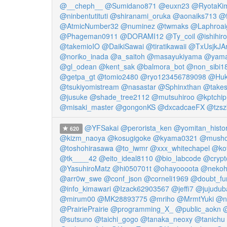
@__cheph__
@Sumidano871
@euxn23
@RyotaKi
@ninbentutituti
@shiranami_oruka
@aonaiks713
@f
@AtmicNumber32
@numinez
@twmaks
@Laphroai
@Phageman0911
@DORAMI12
@Ty_coil
@ishihir
@takemioIO
@DaikiSawai
@tiratikawaii
@TxUsjkJAr
@noriko_inada
@a_saitoh
@masayukiyama
@yama
@gl_odean
@kent_sak
@balmora_bot
@non_sibi1
@getpa_gt
@tomio2480
@ryo123456789098
@Huk
@tsukiyomistream
@nasastar
@Sphinxthan
@take
@jusuke
@shade_tree2112
@mutsuhiroo
@kptchip
@misaki_master
@gongonKS
@dxcadcaeFX
@tzsz
@YFSakai
@perorista_ken
@yomitan_histo
620
@kizm_naoya
@kosugigoke
@kyama0321
@musho
@toshohirasawa
@to_iwmr
@xxx_whitechapel
@kot
@tk____42
@eito_ideal8110
@bio_labcode
@crypt
@YasuhiroMatz
@hi050701t
@ohayoooota
@nekoh
@arr0w_swe
@conf_json
@corneli1969
@doubt_fu
@info_kimawari
@Izack62903567
@jeffi7
@jujuduba
@mirum00
@MK28893775
@mriho
@MrmtYuki
@na
@PrairiePrairie
@programming_X_
@public_aokn
@sutsuno
@taichi_gogo
@tanaka_neoxy
@tanichu