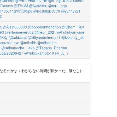
Ultinext
@PhD_PharmD_im
@eT3jpUCkQD35562
Classes
@Tfs3M
@fwis2356
@toru_oga
@435J11gV3tQk5p6
@nostalgic8770
@yyhhyy21
2
g
@Alain008800
@bobobonhohohon
@Chem_Rua
93
@erlenmeyer002
@fleur_2021
@Fukutyanyade
ZKKy
@kakicumi
@kittyandmimmy11
@kkkenty_e4
nozaki_kyo
@mthshb
@o8bambo
0
@sakamocha__425
@Tadano_Pharma
udai28206427
@YukiOkamoto19
@_JJ_7
うなるのかよくわからない時間が長かった。涙なしに