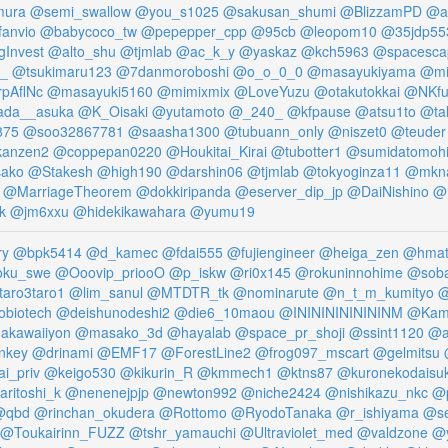
mura
@semi_swallow
@you_s1025
@sakusan_shumi
@BlizzamPD
@a
anvio
@babycoco_tw
@pepepper_cpp
@95cb
@leopom10
@35jdp55
gInvest
@alto_shu
@tjmlab
@ac_k_y
@yaskaz
@kch5963
@spacesca
o_
@tsukimaru123
@7danmoroboshi
@o_o_0_0
@masayukiyama
@mi
pAflNc
@masayuki5160
@mimixmix
@LoveYuzu
@otakutokkai
@NKfu
da__asuka
@K_Oisaki
@yutamoto
@_240_
@kfpause
@atsu1to
@tal
875
@soo32867781
@saasha1300
@tubuann_only
@niszet0
@teuder
anzen2
@coppepan0220
@Houkitai_Kirai
@tubotter1
@sumidatomoh
sako
@Stakesh
@high190
@darshin06
@tjmlab
@tokyoginza11
@mkn
@MarriageTheorem
@dokkiripanda
@eserver_dip_jp
@DaiNishino
@
k
@jm6xxu
@hidekikawahara
@yumu19
ry
@bpk5414
@d_kamec
@fdai555
@fujiengineer
@heiga_zen
@hmat
ku_swe
@Ooovip_priooO
@p_iskw
@ri0x145
@rokuninnohime
@soba
aro3taro1
@lim_sanul
@MTDTR_tk
@nominarute
@n_t_m_kumityo
@
obiotech
@deishunodeshi2
@die6_10maou
@INININININININM
@Kami
akawaiiyon
@masako_3d
@hayalab
@space_pr_shoji
@ssint1120
@a
nkey
@drinami
@EMF17
@ForestLine2
@frog097_mscart
@gelmitsu
i_priv
@keigo530
@kikurin_R
@kmmech1
@ktns87
@kuronekodaisuk
ritoshi_k
@nenenejpjp
@newton992
@niche2424
@nishikazu_nkc
@p
@qbd
@rinchan_okudera
@Rottomo
@RyodoTanaka
@r_ishiyama
@se
@Toukairinn_FUZZ
@tshr_yamauchi
@Ultraviolet_med
@valdzone
@y