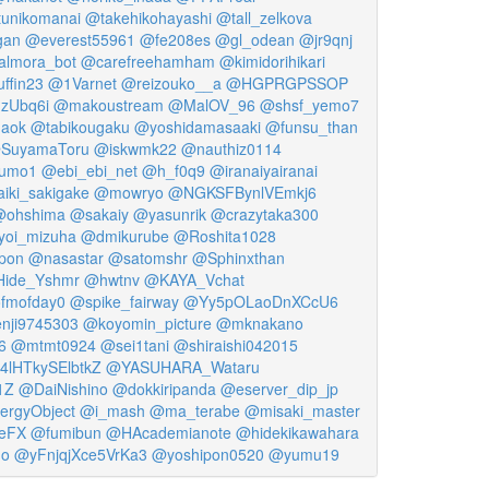
unikomanai
@takehikohayashi
@tall_zelkova
gan
@everest55961
@fe208es
@gl_odean
@jr9qnj
lmora_bot
@carefreehamham
@kimidorihikari
ffin23
@1Varnet
@reizouko__a
@HGPRGPSSOP
zUbq6i
@makoustream
@MalOV_96
@shsf_yemo7
aok
@tabikougaku
@yoshidamasaaki
@funsu_than
SuyamaToru
@iskwmk22
@nauthiz0114
umo1
@ebi_ebi_net
@h_f0q9
@iranaiyairanai
iki_sakigake
@mowryo
@NGKSFBynlVEmkj6
@ohshima
@sakaiy
@yasunrik
@crazytaka300
yoi_mizuha
@dmikurube
@Roshita1028
pon
@nasastar
@satomshr
@Sphinxthan
ide_Yshmr
@hwtnv
@KAYA_Vchat
fmofday0
@spike_fairway
@Yy5pOLaoDnXCcU6
nji9745303
@koyomin_picture
@mknakano
6
@mtmt0924
@sei1tani
@shiraishi042015
lHTkySElbtkZ
@YASUHARA_Wataru
1Z
@DaiNishino
@dokkiripanda
@eserver_dip_jp
rgyObject
@i_mash
@ma_terabe
@misaki_master
eFX
@fumibun
@HAcademianote
@hidekikawahara
do
@yFnjqjXce5VrKa3
@yoshipon0520
@yumu19