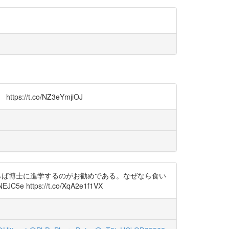
t.co/NZ3eYmjiOJ
らば博士に進学するのがお勧めである。なぜなら食い
ps://t.co/XqA2e1f1VX