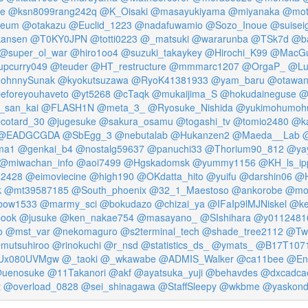
e
@ksn8099rang242q
@K_Oisaki
@masayukiyama
@miyanaka
@mot
seum
@otakazu
@Euclid_1223
@nadafuwamio
@Sozo_Inoue
@suisei
kansen
@T0KY0JPN
@totti0223
@_matsuki
@wararunba
@TSk7d
@ba
@super_ol_war
@hiro1oo4
@suzuki_takaykey
@Hirochi_K99
@MacGu
pcurry049
@teuder
@HT_restructure
@mmmarc1207
@OrgaP_
@Lu
ohnnySunak
@kyokutsuzawa
@RyoK41381933
@yam_baru
@otawan
eforeyouhaveto
@yt5268
@cTaqk
@mukaijima_S
@hokudaineguse
@
_san_kai
@FLASH1N
@meta_3_
@Ryosuke_Nishida
@yukimohumoh
cotard_30
@jugesuke
@sakura_osamu
@togashi_tv
@tomio2480
@ka
@EADGCGDA
@SbEgg_3
@nebutalab
@Hukanzen2
@Maeda__Lab
ma1
@genkai_b4
@nostalg59637
@panuchi33
@Thorium90_812
@ya
@miwachan_info
@aoi7499
@Hgskadomsk
@yummy1156
@KH_ls_ip
42428
@eimoviecine
@high190
@OKdatta_hito
@yuifu
@darshin06
@H
k
@mt39587185
@South_phoenix
@32_1_Maestoso
@ankorobe
@mo
ow1533
@marmy_sci
@bokudazo
@chizai_ya
@IFaIp9lMJNiskel
@ke
ook
@jusuke
@ken_nakae754
@masayano_
@SIshihara
@y0112481
o
@mst_var
@nekomaguro
@s2terminal_tech
@shade_tree2112
@Tw4
mutsuhiroo
@rinokuchi
@r_nsd
@statistics_ds_
@ymats_
@B17T107
Ux080UVMgw
@_taoki
@_wkawabe
@ADMIS_Walker
@ca11bee
@Ene
uenosuke
@11Takanori
@akf
@ayatsuka_yuji
@behavdes
@dxcadca
t
@overload_0828
@sei_shinagawa
@StaffSleepy
@wkbme
@yaskon