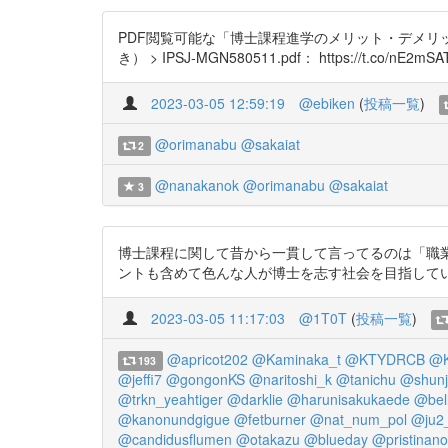
PDF閲覧可能な「博士課程進学のメリット・デメリ
き） > IPSJ-MGN580511.pdf： https://t.co/nE2mSA
2023-03-05 12:59:19
@ebiken
(
投稿一覧
)
@orimanabu
@sakaiat
2
@nanakanok
@orimanabu
@sakaiat
3
博士課程に関して昔から一貫して言ってるのは「職
ントも含めて色んな人が博士を志す社会を目指していて現に研究室運営
2023-03-05 11:17:03
@1T0T
(
投稿一覧
)
@apricot202
@Kaminaka_t
@KTYDRCB
@K
193
@jeffi7
@gongonKS
@naritoshi_k
@tanichu
@shunj
@trkn_yeahtiger
@darklie
@harunisakukaede
@bel
@kanonundgigue
@fetburner
@nat_num_pol
@ju2
@candidusflumen
@otakazu
@blueday
@pristinan