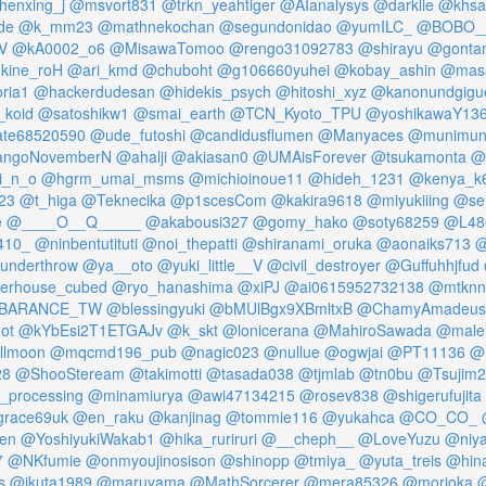
henxing_j
@msvort831
@trkn_yeahtiger
@AIanalysys
@darklie
@khsa
de
@k_mm23
@mathnekochan
@segundonidao
@yumILC_
@BOBO_
V
@kA0002_o6
@MisawaTomoo
@rengo31092783
@shirayu
@gontan
kine_roH
@ari_kmd
@chuboht
@g106660yuhei
@kobay_ashin
@masa
oria1
@hackerdudesan
@hidekis_psych
@hitoshi_xyz
@kanonundgigu
koid
@satoshikw1
@smai_earth
@TCN_Kyoto_TPU
@yoshikawaY13
te68520590
@ude_futoshi
@candidusflumen
@Manyaces
@munimun
ngoNovemberN
@ahalji
@akiasan0
@UMAisForever
@tsukamonta
@
i_n_o
@hgrm_umai_msms
@michioinoue11
@hideh_1231
@kenya_k
23
@t_higa
@Teknecika
@p1scesCom
@kakira9618
@miyukiiing
@se
e
@____O__Q_____
@akabousi327
@gomy_hako
@soty68259
@L48
410_
@ninbentutituti
@noi_thepatti
@shiranami_oruka
@aonaiks713
@
underthrow
@ya__oto
@yuki_little__V
@civil_destroyer
@Guffuhhjfud
erhouse_cubed
@ryo_hanashima
@xiPJ
@ai0615952732138
@mtknn
BARANCE_TW
@blessingyuki
@bMUlBgx9XBmltxB
@ChamyAmadeus
ot
@kYbEsi2T1ETGAJv
@k_skt
@lonicerana
@MahiroSawada
@malei
llmoon
@mqcmd196_pub
@nagic023
@nullue
@ogwjai
@PT11136
@
28
@ShooSteream
@takimotti
@tasada038
@tjmlab
@tn0bu
@Tsujim
_processing
@minamiurya
@awi47134215
@rosev838
@shigerufujita
race69uk
@en_raku
@kanjinag
@tommie116
@yukahca
@CO_CO_
en
@YoshiyukiWakab1
@hika_ruriruri
@__cheph__
@LoveYuzu
@niyal
7
@NKfumie
@onmyoujinosison
@shinopp
@tmiya_
@yuta_treis
@hina
s
@ikuta1989
@maruyama
@MathSorcerer
@mera85326
@morioka