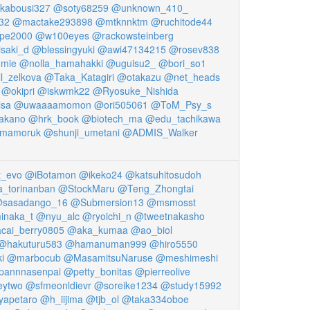
kabousi327
@soty68259
@unknown_410_
32
@mactake293898
@mtknnktm
@ruchitode44
pe2000
@w100eyes
@rackowsteinberg
saki_d
@blessingyuki
@awi47134215
@rosev838
mie
@nolla_hamahakki
@uguisu2_
@bori_so1
l_zelkova
@Taka_Katagiri
@otakazu
@net_heads
@okipri
@iskwmk22
@Ryosuke_Nishida
isa
@uwaaaamomon
@ori505061
@ToM_Psy_s
akano
@hrk_book
@biotech_ma
@edu_tachikawa
mamoruk
@shunji_umetani
@ADMIS_Walker
_evo
@iBotamon
@ikeko24
@katsuhitosudoh
_torinanban
@StockMaru
@Teng_Zhongtai
sasadango_16
@Submersion13
@msmosst
naka_t
@nyu_alc
@ryoichi_n
@tweetnakasho
cai_berry0805
@aka_kumaa
@ao_biol
@hakuturu583
@hamanuman999
@hiro5550
i
@marbocub
@MasamitsuNaruse
@meshimeshi
annnasenpai
@petty_bonitas
@pierreolive
ytwo
@sfmeonldievr
@soreike1234
@study15992
apetaro
@h_iijima
@tjb_ol
@taka334oboe