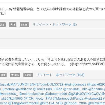
ット」 by 情報処理学会。色々な人の博士課程での体験談を読めて面
T8Jt
リツイート・ネットワーク (2)
2
5
0.816
業研究者を輩出したい」よりも「博士号を取れる実力のある人を随所に輩
はそっちに向かっている。 （参考: https://t.co/BEoD17Gj29） h
リツイート・ネットワーク (193)
223
855
0.299
azuakiMATSUMO1
@Nr2YcdmDGE53729
@windcompas
@Izack629
i_umetani
@valdzone
@Toukairinn_FUZZ
@nishikazu_nkc
@drinami
lwood5566_
@mathnekochan
@abetomo999
@gA4HJOY2K4CwOV
@
_wkt
@kch5963
@TCN_Kyoto_TPU
@MarunouchiPanda
@iskwmk22
omine
@TangoNovemberN
@hiro124_VRC
@Teppei_Yttria
@mimixmix