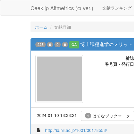
Ceek.jp Altmetrics (α ver.)
文献ランキング
ホーム
文献詳細
博士課程進学のメリット
245
0
0
0
OA
雑誌
巻号頁・発行日
2024-01-10 13:33:21
はてなブックマーク
1
http://id.nii.ac.jp/1001/00178553/