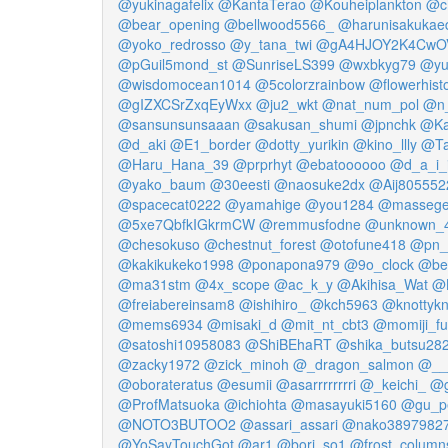
@yukinagafelix
@KantaTerao
@Kouheiplankton
@c
@bear_opening
@bellwood5566_
@harunisakukae
@yoko_redrosso
@y_tana_twi
@gA4HJOY2K4CwO
@pGuil5mond_st
@SunriseLS399
@wxbkyg79
@yu
@wisdomocean1014
@5colorzrainbow
@flowerhist
@gIZXCSrZxqEyWxx
@ju2_wkt
@nat_num_pol
@n_
@sansunsunsaaan
@sakusan_shumi
@jpnchk
@Ka
@d_aki
@E1_border
@dotty_yurikin
@kino_llly
@Ta
@Haru_Hana_39
@prprhyt
@ebatoooooo
@d_a_i_
@yako_baum
@30eesti
@naosuke2dx
@Aij805552
@spacecat0222
@yamahige
@you1284
@masseg
@5xe7QbfkIGkrmCW
@remmusfodne
@unknown_
@chesokuso
@chestnut_forest
@otofune418
@pn_
@kakikukeko1998
@ponapona979
@9o_clock
@be
@ma31stm
@4x_scope
@ac_k_y
@Akihisa_Wat
@
@freiabereinsam8
@ishihiro_
@kch5963
@knottykn
@mems6934
@misaki_d
@mit_nt_cbt3
@momiji_fu
@satoshi10958083
@ShiBEhaRT
@shika_butsu28
@zacky1972
@zick_minoh
@_dragon_salmon
@__
@oborateratus
@esumii
@asarrrrrrrri
@_keichi_
@g
@ProfMatsuoka
@ichiohta
@masayuki5160
@gu_p
@NOTO3BUTOO2
@assari_assari
@nako3897982
@YoSayTouchGot
@ar1
@bori_so1
@frost_column