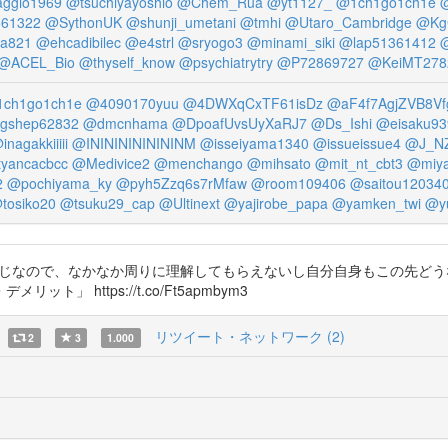
ggio1969
@tsuchiyayoshio
@Chem_Rua
@yt1127_
@1ch1go1ch1e
@
o61322
@SythonUK
@shunji_umetani
@tmhi
@Utaro_Cambridge
@Kg
a821
@ehcadibilec
@e4strl
@sryogo3
@minami_siki
@lap51361412
@ACEL_Bio
@thyself_know
@psychiatrytry
@P72869727
@KeiMT278
ch1go1ch1e
@4090170yuu
@4DWXqCxTF61isDz
@aF4f7AgjZVB8Vf
gshep62832
@dmcnhama
@DpoafUvsUyXaRJ7
@Ds_Ishi
@eisaku93
inagakkiiiii
@INININININININM
@isseiyama1340
@issueissue4
@J_N
yancacbcc
@Medivice2
@menchango
@mihsato
@mit_nt_cbt3
@miya
2
@pochiyama_ky
@pyh5Zzq6s7rMfaw
@room109406
@saitou12034
tosiko20
@tsuku29_cap
@Ultinext
@yajirobe_papa
@yamken_twi
@y
な感じなので、なかなか周りに理解してもらえないし自分自身もこの先ど
 https://t.co/Ft5apmbym3
リツイート・ネットワーク (2)
2
3
1.000