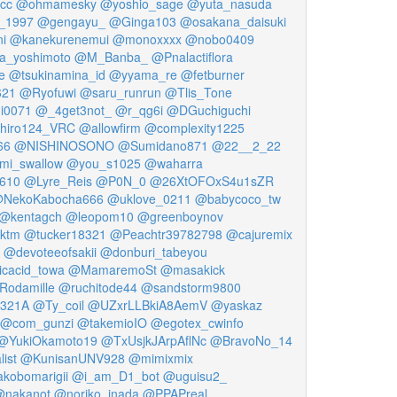
cc
@ohmamesky
@yoshio_sage
@yuta_nasuda
_1997
@gengayu_
@Ginga103
@osakana_daisuki
i
@kanekurenemui
@monoxxxx
@nobo0409
_yoshimoto
@M_Banba_
@Pnalactiflora
e
@tsukinamina_id
@yyama_re
@fetburner
621
@Ryofuwi
@saru_runrun
@Tlis_Tone
i0071
@_4get3not_
@r_qg6i
@DGuchiguchi
hiro124_VRC
@allowfirm
@complexity1225
66
@NISHINOSONO
@Sumidano871
@22__2_22
mi_swallow
@you_s1025
@waharra
610
@Lyre_Reis
@P0N_0
@26XtOFOxS4u1sZR
NekoKabocha666
@uklove_0211
@babycoco_tw
@kentagch
@leopom10
@greenboynov
ktm
@tucker18321
@Peachtr39782798
@cajuremix
@devoteeofsakii
@donburi_tabeyou
cacid_towa
@MamaremoSt
@masakick
Rodamille
@ruchitode44
@sandstorm9800
2321A
@Ty_coil
@UZxrLLBkiA8AemV
@yaskaz
@com_gunzi
@takemioIO
@egotex_cwinfo
@YukiOkamoto19
@TxUsjkJArpAflNc
@BravoNo_14
ist
@KunisanUNV928
@mimixmix
kobomarigii
@i_am_D1_bot
@uguisu2_
@nakanot
@noriko_inada
@PPAPreal