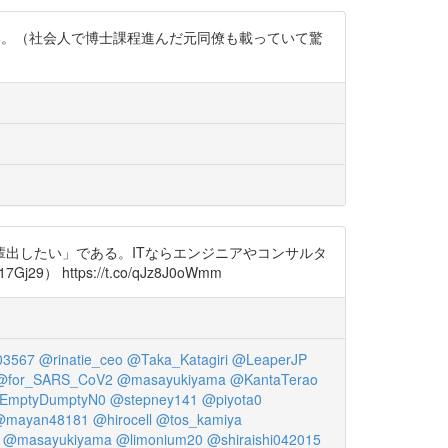
白い。（社会人で博士課程進んだ元同僚も載っていて驚
出したい」である。ITならエンジニアやコンサルタ
ttps://t.co/qJz8J0oWmm
03567
@rinatie_ceo
@Taka_Katagiri
@LeaperJP
@for_SARS_CoV2
@masayukiyama
@KantaTerao
EmptyDumptyN0
@stepney141
@piyota0
@mayan48181
@hirocell
@tos_kamiya
@masayukiyama
@limonium20
@shiraishi042015