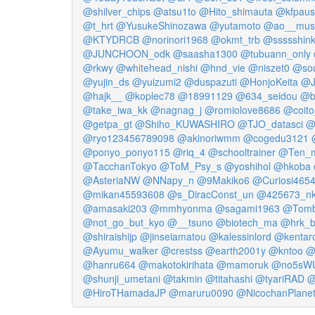
@shilver_chips
@atsu1to
@Hito_shimauta
@kfpaus
@t_hrt
@YusukeShinozawa
@yutamoto
@ao__mu
@KTYDRCB
@norinori1968
@okmt_trb
@ssssshin
@JUNCHOON_odk
@saasha1300
@tubuann_only
@rkwy
@whitehead_nishi
@hnd_vie
@niszet0
@sou
@yujin_ds
@yuizumi2
@duspazuti
@HonjoKeita
@J
@hajk__
@koplec78
@18991129
@634_seidou
@b
@take_iwa_kk
@nagnag_j
@romiolove8686
@coito
@getpa_gt
@Shiho_KUWASHIRO
@TJO_datasci
@
@ryo123456789098
@akinoriwmm
@cogedu3121
@ponyo_ponyo115
@riq_4
@schooltrainer
@Ten_
@TacchanTokyo
@ToM_Psy_s
@yoshihol
@hkoba
@AsteriaNW
@NNapy_n
@9Makiko6
@Curiosi465
@mikan45593608
@s_DiracConst_un
@425673_n
@amasaki203
@mmhyonma
@sagami1963
@Tomb
@not_go_but_kyo
@__tsuno
@biotech_ma
@hrk_b
@shiraishijp
@jinseiamatou
@kalessinlord
@kentar
@Ayumu_walker
@crestss
@earth2001y
@kntoo
@
@hanru664
@makotokirihata
@mamoruk
@no5sW
@shunji_umetani
@takmin
@titahashi
@tyariRAD
@
@HiroTHamadaJP
@maruru0090
@NicochanPlane