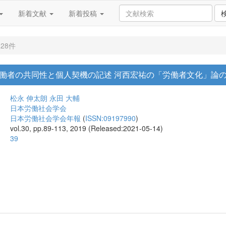
新着文献
新着投稿
28件
働者の共同性と個人契機の記述 河西宏祐の「労働者文化」論
松永 伸太朗
永田 大輔
日本労働社会学会
日本労働社会学会年報
(
ISSN:09197990
)
vol.30, pp.89-113, 2019 (Released:2021-05-14)
39