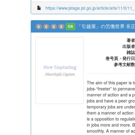
https://www.jstage.jst.go.jp/article/arls/11/0/11
「引越屋」の労働世界 非
6
0
0
0
OA
著者
出版者
雑誌
巻号頁・発行日
参考文献数
The aim of this paper is 
jobs-“freeter” to permanen
manner of action and a p
jobs and have a peer gro
temporary jobs are under
them a manner of action i
is a opposition to regul
in jobs more and more. Bu
smoothly. A manner of act