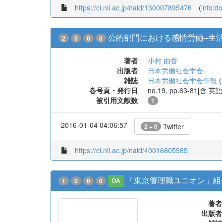
https://ci.nii.ac.jp/naid/130007895476
(
info:d
公的部門における感情労働--生
2
0
0
0
著者
小村 由香
出版者
日本労働社会学会
雑誌
日本労働社会学会年報
(
巻号頁・発行日
no.19, pp.63-81[含 
被引用文献数
1
2016-01-04 04:06:57
Twitter
2 + 0
https://ci.nii.ac.jp/naid/40016805985
「東京管理職ユニオン」組
1
0
0
0
OA
著者
出版者