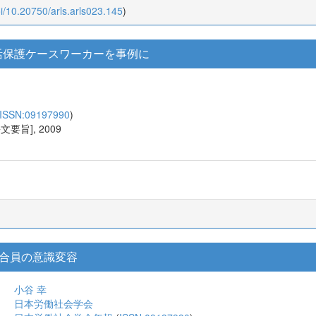
oi/10.20750/arls.arls023.145
)
活保護ケースワーカーを事例に
ISSN:09197990
)
英語文要旨], 2009
合員の意識変容
小谷 幸
日本労働社会学会