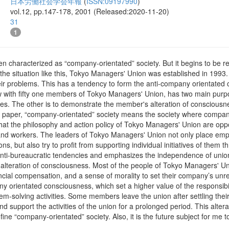
日本労働社会学会年報
(
ISSN:09197990
)
vol.12, pp.147-178, 2001 (Released:2020-11-20)
31
1
 characterized as “company-orientated” society. But it begins to be re
f the situation like this, Tokyo Managers' Union was established in 19
heir problems. This has a tendency to form the anti-company orientated 
iew with fifty one members of Tokyo Managers' Union, has two main pu
ities. The other is to demonstrate the member's alteration of conscious
he paper, “company-orientated” society means the society where companie
 that the philosophy and action policy of Tokyo Managers' Union are op
and workers. The leaders of Tokyo Managers' Union not only place emph
ons, but also try to profit from supporting individual initiatives of t
anti-bureaucratic tendencies and emphasizes the independence of uni
alteration of consciousness. Most of the people of Tokyo Managers' Un
ancial compensation, and a sense of morality to set their company’s unre
ny orientated consciousness, which set a higher value of the responsibili
em-solving activities. Some members leave the union after settling the
and support the activities of the union for a prolonged period. This alt
ine “company-orientated” society. Also, it is the future subject for me to