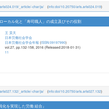
_arls024.019/_article/-char/ja/
(
info:doi/10.20750/arls.arls024.019
)
ローカル化と「寿司職人」の成立及びその役割
王 昊天
日本労働社会学会
日本労働社会学会年報
(
ISSN:09197990
)
vol.27, pp.132-158, 2016 (Released:2018-01-31)
11
_arls027.132/_article/-char/ja/
(
info:doi/10.20750/arls.arls027.132
)
員化を実現した労働 組合』