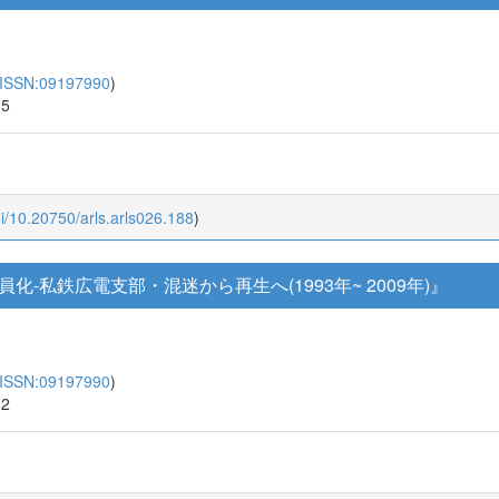
ISSN:09197990
)
15
oi/10.20750/arls.arls026.188
)
-私鉄広電支部・混迷から再生へ(1993年~ 2009年)』
ISSN:09197990
)
12