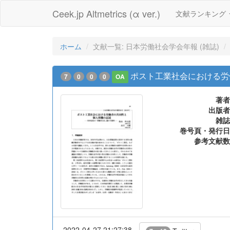
Ceek.jp Altmetrics (α ver.)
文献ランキング
ホーム
文献一覧: 日本労働社会学会年報 (雑誌)
ポスト工業社会における労
7
0
0
0
OA
著者
出版者
雑誌
巻号頁・発行日
参考文献数
2022-04-27 21:27:38