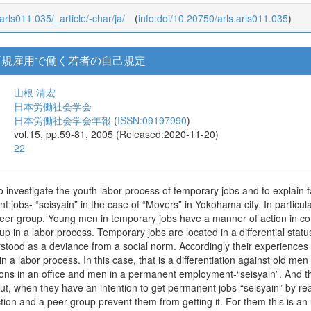
_arls011.035/_article/-char/ja/
(
info:doi/10.20750/arls.arls011.035
)
正規雇用で働く若者の自己規定
山根 清宏
日本労働社会学会
日本労働社会学会年報
(
ISSN:09197990
)
vol.15, pp.59-81, 2005 (Released:2020-11-20)
22
to investigate the youth labor process of temporary jobs and to explain 
t jobs- “seisyain” in the case of “Movers” in Yokohama city. In particula
eer group. Young men in temporary jobs have a manner of action in con
up in a labor process. Temporary jobs are located in a differential st
stood as a deviance from a social norm. Accordingly their experiences 
n a labor process. In this case, that is a differentiation against old 
ations in an office and men in a permanent employment-“seisyain”. And
t, when they have an intention to get permanent jobs-“seisyain” by rea
ion and a peer group prevent them from getting it. For them this is an u