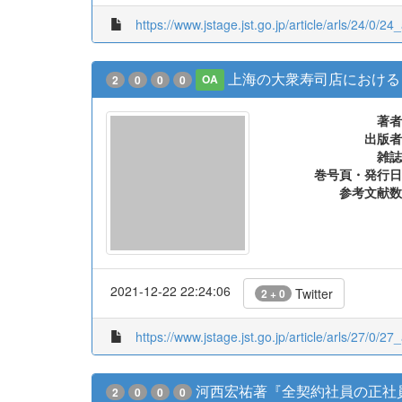
https://www.jstage.jst.go.jp/article/arls/24/0/24
上海の大衆寿司店における
2
0
0
0
OA
著者
出版者
雑誌
巻号頁・発行日
参考文献数
2021-12-22 22:24:06
Twitter
2 + 0
https://www.jstage.jst.go.jp/article/arls/27/0/27
河西宏祐著『全契約社員の正社
2
0
0
0