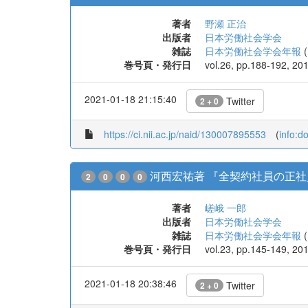
著者
野瀬 正治
出版者
日本労働社会学会
雑誌
日本労働社会学会年報
(
巻号頁・発行日
vol.26, pp.188-192, 20
2021-01-18 21:15:40
Twitter
2 + 0
https://ci.nii.ac.jp/naid/130007895553
(
info:d
河西宏祐著 『全契約社員の正社員化
2
0
0
0
著者
嵯峨 一郎
出版者
日本労働社会学会
雑誌
日本労働社会学会年報
(
巻号頁・発行日
vol.23, pp.145-149, 20
2021-01-18 20:38:46
Twitter
2 + 0