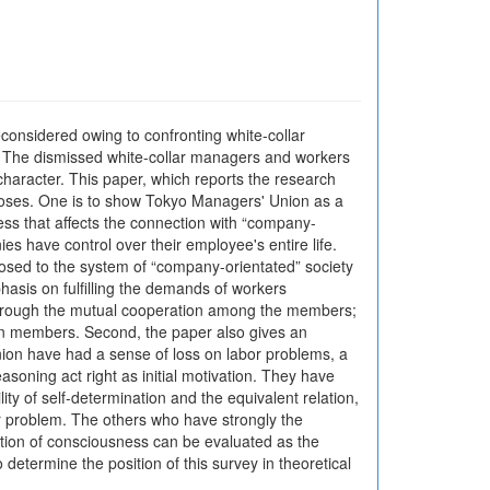
considered owing to confronting white-collar
93. The dismissed white-collar managers and workers
character. This paper, which reports the research
rposes. One is to show Tokyo Managers' Union as a
ness that affects the connection with “company-
s have control over their employee's entire life.
posed to the system of “company-orientated” society
asis on fulfilling the demands of workers
hem through the mutual cooperation among the members;
on members. Second, the paper also gives an
ion have had a sense of loss on labor problems, a
asoning act right as initial motivation. They have
ty of self-determination and the equivalent relation,
ir problem. The others who have strongly the
eration of consciousness can be evaluated as the
 determine the position of this survey in theoretical