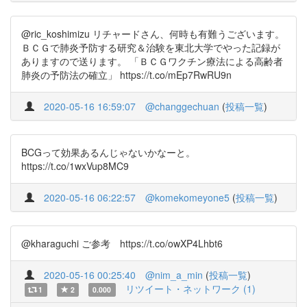
@ric_koshimizu リチャードさん、何時も有難うございます。
ＢＣＧで肺炎予防する研究＆治験を東北大学でやった記録が
ありますので送ります。 「ＢＣＧワクチン療法による高齢者
肺炎の予防法の確立」 https://t.co/mEp7RwRU9n
2020-05-16 16:59:07
@changgechuan
(
投稿一覧
)
BCGって効果あるんじゃないかなーと。
https://t.co/1wxVup8MC9
2020-05-16 06:22:57
@komekomeyone5
(
投稿一覧
)
@kharaguchi ご参考 https://t.co/owXP4Lhbt6
2020-05-16 00:25:40
@nim_a_min
(
投稿一覧
)
リツイート・ネットワーク (1)
1
2
0.000