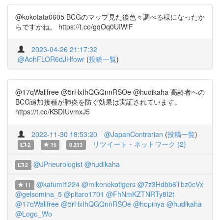
@kokotata0605 BCGのマップ見た後色々調べる様になったか
らですかね。 https://t.co/gqOq0UIWlF
2023-04-26 21:17:32
@AohFLOR6dJHfowr
(
投稿一覧
)
@17qWallfree @5rHxIhQGQnnRSOe @hudikaha 高齢者への
BCG追加接種が肺炎を防ぐ効果は実証されています。
https://t.co/KSDIUvmxJ5
2022-11-30 18:53:20
@JapanContrarian
(
投稿一覧
)
リツイート・ネットワーク (2)
2
15
0.213
@JPneurologist
@hudikaha
2
@katumi1224
@mikenekotigers
@7z3Hdbb6Tbz0cVx
11
@gelsomina_5
@pitaro1701
@FhNmKZTNRTy8I2t
@17qWallfree
@5rHxIhQGQnnRSOe
@hopinya
@hudikaha
@Logo_Wo