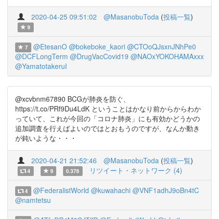
2020-04-25 09:51:02
@MasanobuToda
(
投稿一覧
)
9
@EtesanO
@bokeboke_kaori
@CTOoQJsxnJNhPe0
7
@DCFLongTerm
@DrugVacCovid19
@NAOxYOKOHAMAxxx
@YamatotakeruI
@xcvbnm67890 BCGが肺炎を防ぐ、
https://t.co/PRf9Du4LdK ということはかなり前からからわか
っていて、これが今回の「コロナ肺炎」にも有効かどうかの
追加調査を行えばよいのではとおもうのですが、なんか動き
が鈍いような・・・
2020-04-21 21:52:46
@MasanobuToda
(
投稿一覧
)
リツイート・ネットワーク (4)
4
9
0.378
@FederalistWorld
@kuwahachi
@VNF1adhJ9oBn4tC
4
@namtetsu