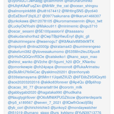
@3yoRxuO7JwRaBjg
@calmRthm
@haruharuminko
@HJfqhKAslFuqZ4n
@MrMir_the_cat
@ocean_shingou
@salmonpink888
@tui81674412
@WritingSNS
@yc640
@zEaE8onF2lq3L27
@3977sakunana
@Hikaru41466307
@junkokawa
@kt12078105
@kuromamesennin
@kyo_twit
@LuckyOldYoshi
@Makou911
@minimemic
@ogu3710
@oscar_sesami
@SE100passionV
@taaaaanu
@bakudanshoriha2
@CwpTBjqHIwuEnyf
@glic_gli
@hakoirimegane
@iwaenogu7
@K8AkaIv8M56kWTK
@mipolyn8
@niina2000jp
@siratama43
@sumirerengeso
@takefumi382
@ylovessakumomo
@535Mm2leu3Xpux8
@5rHxIhQGQnnRSOe
@catskeiko1
@kano_sayo_mao
@shiroi_wanko
@V2che
@15gumi_h20
@Dr_KNanbu
@jomonkewpie
@oh24papa
@onoono8
@RukaArimatsu
@sSluMnUYeIl4Cac
@yakiimo20201
@zenhonyab
@339atamayama
@5Mm11Uqa8ZlIUZt
@6FE6bZ9SXQxyit0
@ace20203202016
@akiko83forever
@Ap4Qu
@Bp6hop
@cacao_90_77
@canaria8194
@cororin_milk
@gabbygabi2020
@hagataka990
@hudikaha
@Naugtygirllover
@O6oMN6KPUGZ6ccw
@poirierdeparis
@rp5_s189567
@seven_7_2021
@XQwfhGcwzljISbj
@yb_cori
@chirichirichie3
@junkoy2
@mondaywatcher
@t51019
@umano_sippo
@urs_kyktsmy
@YuN39713776