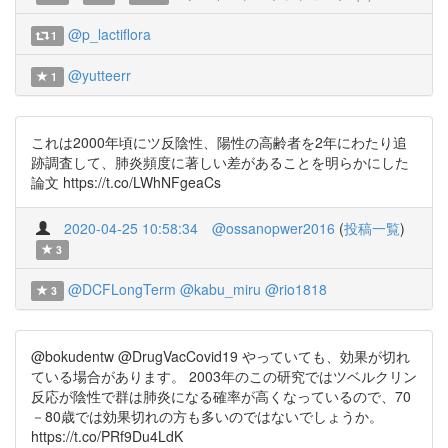
@p_lactiflora
1
@yutteerr
1
これは2000年頃にツ反陰性、陽性の高齢者を2年にわたり追
跡調査して、肺炎頻度に著しい差があることを明らかにした
論文 https://t.co/LWhNFgeaCs
2020-04-25 10:58:34
@ossanopwer2016
(
投稿一覧
)
3
@DCFLongTerm
@kabu_miru
@rio1818
3
@bokudentw @DrugVacCovid19 やっていても、効果が切れ
ている場合があります。 2003年のこの研究ではツベルクリン
反応が陰性で群は肺炎になる確率が高くなっているので、70
－80歳では効果切れの方も多いのではないでしょうか。
https://t.co/PRf9Du4LdK