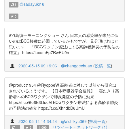
@sadayuki16
1
0
#羽鳥慎一モーニングショー さん 日本人の感染率が未だに低
いのはBCG接種に起因しているかもですが、見分頂ければと
思います！ 「BCGワクチン療法による高齢者肺炎の予防法の
確立」 https://t.co/mEp7RwRU9n
2020-05-15 09:19:06
@changgechuan
(
投稿一覧
)
@product1954 @RyoppeW 高齢者に対して以前から研究は
されているようです。 【日本呼吸器学会速報】 寝たきり高
齢者へのBCGワクチンで肺炎発症の予防に効果
https://t.co/6o6E3LlocM BCGワクチン療法による高齢者肺炎
の予防法の確立 https://t.co/XhndbD6UmU
2020-05-14 14:34:44
@aichikyu369
(
投稿一覧
)
リツイート・ネットワーク (1)
1
2
1.000