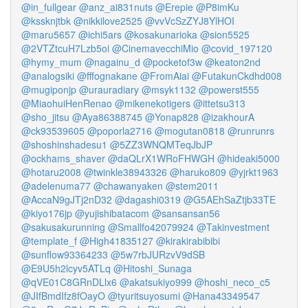
@in_fullgear
@anz_ai831nuts
@Erepie
@P8imKu
@kssknjtbk
@nikkilove2525
@vvVcSzZYJ8YlHOI
@maru5657
@ichi5ars
@kosakunarioka
@sion5525
@2VTZtcuH7Lzb5oi
@CinemavecchiMio
@covid_197120
@hymy_mum
@nagainu_d
@pocketof3w
@keaton2nd
@analogsiki
@fffognakane
@FromAiai
@FutakunCkdhd008
@mugiponjp
@urauradiary
@msyk1132
@powerst555
@MiaohuiHenRenao
@mikenekotigers
@ittetsu313
@sho_jitsu
@Aya86388745
@Yonap828
@izakhourA
@ck93539605
@poporla2716
@mogutan0818
@runrunrs
@shoshinshadesu1
@5ZZ3WNQMTeqJbJP
@ockhams_shaver
@daQLrX1WRoFHWGH
@hideaki5000
@hotaru2008
@twinkle38943326
@haruko809
@yjrkt1963
@adelenuma77
@chawanyaken
@stem2011
@AccaN9gJTj2nD32
@dagashi0319
@G5AEhSaZtjb33TE
@kiyo176jp
@yujishibatacom
@sansansan56
@sakusakurunning
@Smallfo42079924
@Takinvestment
@template_f
@High41835127
@kirakirabibibi
@sunflow93364233
@5w7rbJURzvV9dSB
@E9U5h2lcyv5ATLq
@Hitoshi_Sunaga
@qVE01C8GRnDLlx6
@akatsukiyo999
@hoshi_neco_c5
@JIfBmdIfz8fOayO
@tyuritsuyosumi
@Hana43349547