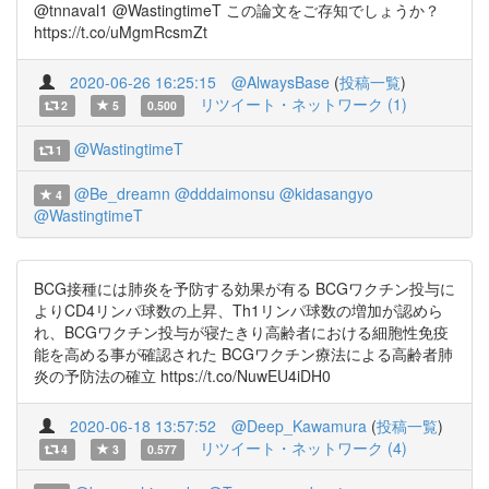
@tnnaval1 @WastingtimeT この論文をご存知でしょうか？
https://t.co/uMgmRcsmZt
2020-06-26 16:25:15
@AlwaysBase
(
投稿一覧
)
リツイート・ネットワーク (1)
2
5
0.500
@WastingtimeT
1
@Be_dreamn
@dddaimonsu
@kidasangyo
4
@WastingtimeT
BCG接種には肺炎を予防する効果が有る BCGワクチン投与に
よりCD4リンパ球数の上昇、Th1リンパ球数の増加が認めら
れ、BCGワクチン投与が寝たきり高齢者における細胞性免疫
能を高める事が確認された BCGワクチン療法による高齢者肺
炎の予防法の確立 https://t.co/NuwEU4iDH0
2020-06-18 13:57:52
@Deep_Kawamura
(
投稿一覧
)
リツイート・ネットワーク (4)
4
3
0.577