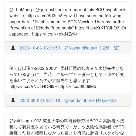
@_LeMoog_ @gerdosi I am a reader of this BCG hypothesis
website. https://t.co/Ad2ne8iFmZ I have seen the following
paper here. "Establishment of BCG Vaccine Therapy for the
Prevention of Elderly Pneumonia" https://t.co/KrKTYtthO3 It's
Japanese. "https://t.co/N1ekd4Zy04"
2020-10-06 16:34:59
@KawanoNatsuki
(
投稿一覧
)
例えば以下の2002-2003年度科研費の代表者が大類先生とな
っているように、当時、グループリーダーとして一連の研究
を率いておられたのが大類先生と思います。
https://t.co/VNU4HOBl5E https://t.co/I8flrIifMd
2020-09-03 08:51:18
@sendaitribune
(
投稿一覧
)
@yukitsugu1963 東北大学の科研費研究はBCGを高齢者へ接
種して有意差を見ている研究ですが、ツ反陰性高齢者でBCG
接種した群が接種しなかった群より有意に肺炎リスクが少な