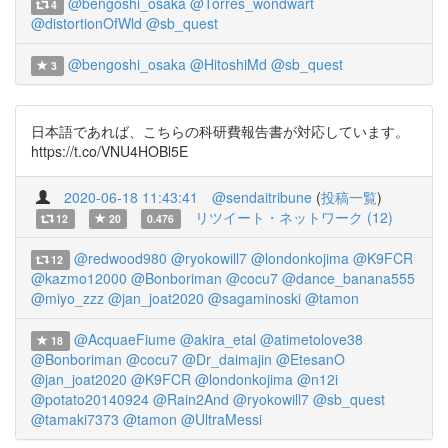
@bengoshi_osaka
@Torres_wondwart
4
@distortionOfWld
@sb_quest
@bengoshi_osaka
@HitoshiMd
@sb_quest
3
日本語であれば、こちらの科研費報告書が対応しています。
https://t.co/VNU4HOBl5E
2020-06-18 11:43:41
@sendaitribune
(
投稿一覧
)
リツイート・ネットワーク (12)
12
20
0.476
@redwood980
@ryokowill7
@londonkojima
@K9FCR
12
@kazmo12000
@Bonboriman
@cocu7
@dance_banana555
@miyo_zzz
@jan_joat2020
@sagaminoski
@tamon
@AcquaeFiume
@akira_etal
@atimetolove38
18
@Bonboriman
@cocu7
@Dr_daimajin
@EtesanO
@jan_joat2020
@K9FCR
@londonkojima
@n12i
@potato20140924
@Rain2And
@ryokowill7
@sb_quest
@tamaki7373
@tamon
@UltraMessi