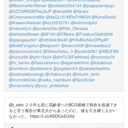
@MiaohuiHenRenao
@potato62564134
@puppysandysg1
@5ZZ3WNQMTeqJbJP
@aimy888
@Ajnani
@CinemavecchiMio
@daQLrX1WRoFHWGH
@KanaSteel3
@KawanoNatsuki
@kiu33533791
@kotorimdphd
@naturalzzz
@pocketof3w
@Poki_Okinawa
@whitebellflower
@8Frt9t
@FlMoire
@FutakunCkdhd008
@gayagaya567
@hdh80438445
@hVuB0uN4zDPbyAY
@KeikiFengshui
@keipon01
@marun008
@musasibou2
@piyococcochan2
@SetsuGetsu_3
@yukini2087
@ABOFAN
@fumuniki
@grfn15y24
@j4hFLCKFw8fotw2
@momoko76
@m_karino
@Salanahareru
@siganaishimin
@tubakirool
@umidoon
@yebiszane
@yogataro03
@yokaisokashira
@yukinewloveangp
@chabouzu64
@miushi_tanto
@momokb24la
@naika_hashikure
@SearEclair
@urauradiary
@yuzu_pinkbarbie
@j_sato ２０年も前に高齢者へのBCG接種で肺炎を低減でき
ると言う報告が東北大からあったのに、後を引き継ぐ人がい
なかった。 https://t.co/KSDIUvEGXd