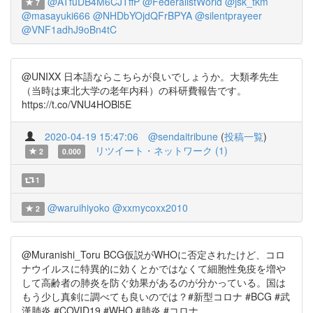
@ATfuDB4M6CJTffP
@FederalistWorld
@jsk_tkm
7
@masayuki666
@NHDbYOjdQFrBPYA
@silentprayeer
@VNF1adhJ9oBn4tC
@UNIXX 日本語ならこちらが良いでしょうか。大類孝先生
（当時は東北大学の老年内科）の科研費報告です。
https://t.co/VNU4HOBl5E
2020-04-19 15:47:06
@sendaitribune
(
投稿一覧
)
リツイート・ネットワーク (1)
2
0.000
1
@waruihiyoko
@xxmycoxx2010
2
@Muranishi_Toru BCG仮説がWHOに否定されたけど、コロ
ナウイルスに特異的に効くとかではなくて細胞性免疫を増や
して高齢者の肺炎を防ぐ効果があるのが分かっている。国は
もう少し真剣に調べても良いのでは？#新型コロナ #BCG #武
漢肺炎 #COVID19 #WHO #肺炎 #コロナ