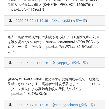
者肺炎の予防法の確立 (KAKENHI-PROJECT-15590794)
https://t.co/bkT45ipw2R
2020-06-02 11:19:39
@ikumen33
(
投稿一覧
)
過去に高齢者肺炎予防の実績も有る訳で、細胞性免疫の効果
を誰か調べないのかね？ https://t.co/AmsA6LsGOb BCGマク
ロファージ説 その３ https://t.co/AmW7LvaIS2 @YouTube
より
2020-05-28 21:06:25
@kiyoppe_7
(
投稿一覧
)
@naoyafujiwara 2004年度の科学研究費助成事業で、研究成
果報告されています。高齢者の肺炎予防として！！ 「ＢＣＧ
ワクチン療法による高齢者肺炎の予防法の確立」
https://t.co/mEp7RwRU9n
2020-05-17 10:17:15
@changgechuan
(
投稿一覧
)