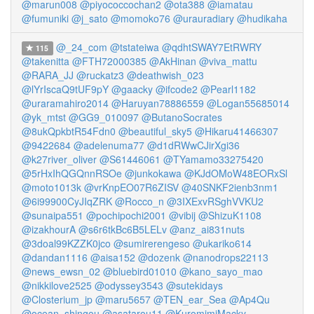
@marun008
@piyococcochan2
@ota388
@iamatau
@fumuniki
@j_sato
@momoko76
@urauradiary
@hudikaha
@_24_com
@tstateiwa
@qdhtSWAY7EtRWRY
115
@takenitta
@FTH72000385
@AkHinan
@viva_mattu
@RARA_JJ
@ruckatz3
@deathwish_023
@lYrIscaQ9tUF9pY
@gaacky
@ifcode2
@Pearl1182
@uraramahiro2014
@Haruyan78886559
@Logan55685014
@yk_mtst
@GG9_010097
@ButanoSocrates
@8ukQpkbtR54Fdn0
@beautiful_sky5
@Hikaru41466307
@9422684
@adelenuma77
@d1dRWwCJirXgi36
@k27river_oliver
@S61446061
@TYamamo33275420
@5rHxIhQGQnnRSOe
@junkokawa
@KJdOMoW48EORxSl
@moto1013k
@vrKnpEO07R6ZISV
@40SNKF2ienb3nm1
@6i99900CyJIqZRK
@Rocco_n
@3IXExvRSghVVKU2
@sunaipa551
@pochipochi2001
@vibij
@ShizuK1108
@izakhourA
@s6r6tkBc6B5LELv
@anz_ai831nuts
@3doal99KZZK0jco
@sumirerengeso
@ukariko614
@dandan1116
@aisa152
@dozenk
@nanodrops22113
@news_ewsn_02
@bluebird01010
@kano_sayo_mao
@nikkilove2525
@odyssey3543
@sutekidays
@Closterium_jp
@maru5657
@TEN_ear_Sea
@Ap4Qu
@ocean_shingou
@asatarou11
@KuromimiMacky