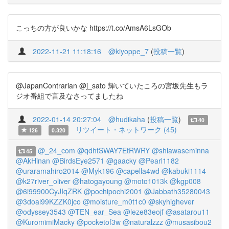
こっちの方が良いかな https://t.co/AmsA6LsGOb
2022-11-21 11:18:16
@kiyoppe_7
(
投稿一覧
)
@JapanContrarian @j_sato 輝いていたころの宮坂先生もラ
ジオ番組で言及なさってましたね
2022-01-14 20:27:04
@hudikaha
(
投稿一覧
)
40
リツイート・ネットワーク (45)
126
0.320
@_24_com
@qdhtSWAY7EtRWRY
@shiawaseminna
45
@AkHinan
@BirdsEye2571
@gaacky
@Pearl1182
@uraramahiro2014
@Myk196
@capella4wd
@kabuki1114
@k27river_oliver
@hatogayoung
@moto1013k
@kgp008
@6i99900CyJIqZRK
@pochipochi2001
@Jabbath35280043
@3doal99KZZK0jco
@moisture_m0t1c0
@skyhighever
@odyssey3543
@TEN_ear_Sea
@leze83eojf
@asatarou11
@KuromimiMacky
@pocketof3w
@naturalzzz
@musasibou2