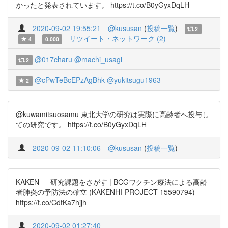
かったと発表されています。 https://t.co/B0yGyxDqLH
2020-09-02 19:55:21
@kususan
(
投稿一覧
)
2
リツイート・ネットワーク (2)
4
0.000
@017charu
@machi_usagi
2
@cPwTeBcEPzAgBhk
@yukitsugu1963
2
@kuwamitsuosamu 東北大学の研究は実際に高齢者へ投与し
ての研究です。 https://t.co/B0yGyxDqLH
2020-09-02 11:10:06
@kususan
(
投稿一覧
)
KAKEN — 研究課題をさがす | BCGワクチン療法による高齢
者肺炎の予防法の確立 (KAKENHI-PROJECT-15590794)
https://t.co/CdtKa7hjjh
2020-09-02 01:27:40