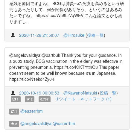
感残る原因ですよね。 BCGは肺炎への免疫を高めるという研
究もあったりして、何か関係がありそう、というのはあるみ
たいですね。 https://t.co/Wu8LrVqWEV こんな論文とかもあ
りますし。
2020-11-26 21:58:07
@Hirosuke
(
投稿一覧
)
@angelovalidiya @bartbuk Thank you for your guidance. In
a 2003 study, BCG vaccination in the elderly was effective in
preventing pneumonia. https://t.co/KrKTYtthO3 This paper
doesn't seem to be well known because it's in Japanese.
https://t.co/N1ekd4Zy04
2020-10-19 00:00:53
@KawanoNatsuki
(
投稿一覧
)
リツイート・ネットワーク (1)
1
2
0.707
@eazerrhm
1
@angelovalidiya
@eazerrhm
2