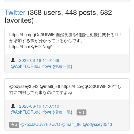
Twitter
(368 users, 448 posts, 682
favorites)
https://t.co/gqOq0UIWlF 自然免疫や細胞性免疫に関わるTh1
が増加する事が分かっているからです。
https://t.co/XyEOilNog9
2023-08-18 11:01:36
@AohFLOR6dJHfowr
(
投稿一覧
)
@odyssey3543 @maiti_86 https://t.co/gqOq0UIWlF 20年も
前に判明してた事なのにですよね
2023-06-19 17:07:10
@AohFLOR6dJHfowr
(
投稿一覧
)
3
@xpxJzCUv7ElzG7D
@maiti_86
@odyssey3543
3