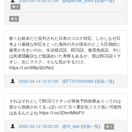
2020-04-15 00:31:04
@sparrow_yoshi
(
投稿一覧
)
1
0
散々お粗末だと批判された日本のコロナ対応。しかしなぜ日
本より厳格な対応をとった海外の方が現在のところ圧倒的に
被害が大きいのか。生活様式説、BCG説、集団免疫説、中に
は死者隠蔽説など陰謀めいた考察もあるが、僕はBCG説イチ
オシ。次にマスク。そんな気がするだけ。
https://t.co/9WpQtr2Nz2
2020-04-14 12:21:55
@FTH72000385
(
投稿一覧
)
それはそれとしてBCGワクチンが肺炎予防効果ありってのは
昔から指摘されてるっぽいので 元々重症化リスク低い可能性
はあるんだよね https://t.co/2DevtMkbFU
2020-04-12 18:02:25
@rfl_9ab
(
投稿一覧
)
1