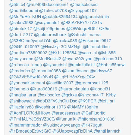
@55Lc4
@m2406hdocomone1
@matsukoseo
@norihikooumi
@Takezo0708
@kiyoppe0107
@MoYoRo_KUN
@potato62564134
@siganaishimin
@snkrs3588
@soyamato1
@B8fAZKPxYzTAS1s
@hirotoki17
@kaiji109primes
@OW4oqoBD5f1Qk9d
@dori_2217
@goldforestbook
@Satoshi_mama
@33BOmq9yaupUY4r
@axela4086
@Fukudomi9917
@GG9_010097
@HccJzyL3CIMZNgL
@hironutrition
@noriben78599902
@Rr11125584
@saco_hi
@ishi355
@mayuconc
@MudResist2
@nyan202nyan
@petrichor310
@rebecca_jepun
@syoandshi
@uminituita11
@Robin55bowl
@irodorico
@irohauta0358
@IzumiAsano
@afdsyw67
@Gk3VESRwd0z9SuR
@iLqELH8oZxgJOCv
@yonesakiarenani
@cadiller2007
@greenrose1125
@ibamoto
@kuro969619
@kuronekoutau
@leooel31
@nagisa_arar
@oxfoxofxo
@qckxa
@sheena417_Kirby
@shihowachi
@dbD3Fv9JhGk1Dsc
@K9FCR
@left_sri
@lilacfairy88
@yoshinori1976
@AMMY13ghjm
@AohFLOR6dJHfowr
@araessassah
@CaFluorite
@FmHAUYJO5sVZ96G
@fumuniki
@hitomisan201608
@mammmtrader
@yukinewloveangp
@1470gutti
@1Bmoa8pEc9v5GtC
@6UapxvezgRxDInA
@antiHannichi