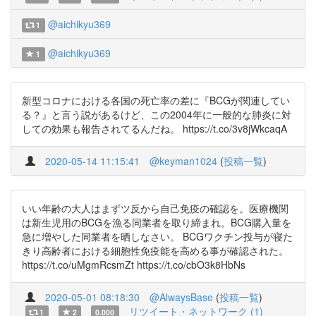
@aichikyu369
1
@aichikyu369
1
新型コロナにおける各国の死亡率の差に『BCGが関連してい
る？』と言う説があるけど、この2004年に一般的な肺炎に対
しての効果も報告されてるんだね。 https://t.co/3v8jWkcaqA
2020-05-14 11:15:41
@keyman1024
(
投稿一覧
)
いい年齢の大人はまずツ反から自己免疫の確認を。医療機関
は新生児用のBCGを漁る同業者を取り締まれ。BCG購入量を
急に増やした同業者を晒しなさい。 BCGワクチン投与が寝た
きり高齢者における細胞性免疫能を高める事が確認された。
https://t.co/uMgmRcsmZt https://t.co/cbO3k8HbNs
2020-05-01 08:18:30
@AlwaysBase
(
投稿一覧
)
リツイート・ネットワーク (1)
1
2
0.000