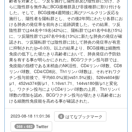
齢者を対象とし、ツ反を施行し陽性群及び陰性群に分け、さ
らに陰性群を無作為にBCG接種群及び非接種群に割り付けを
した。そして、BCG接種4週間後に再びツベルクリン反応を
施行し、陽性者を陽転群とし、その後2年間にわたり各群にお
ける肺炎の発症率を前向きに追跡調査した。その結果、ツ反
陰性群では44名中19名(42%)に、陽転群では41名中6名(15%)
に、ツ反陽性群では67名中9名(13%)に新たな肺炎の発症が確
認され、ツ反陽転群では陰性群に比して肺炎の発症率が有意
に抑制された(p=0.03)。以上の結果より、BCG接種は細胞性
免疫の低下した寝たきり高齢者において、肺炎発症の予防効
果を有する事が明らかにされた。BCGワクチン投与群では、
免疫能の指標である末梢血のNK活性、CD4リンパ球数、CD8
リンパ球数、CD4/CD8比、Th1リンパ球数は、それぞれワク
チン投与前後で、平均60.0%(前)vs51.5%(後)、526vs604個/
μ1、452vs374個/μ1、1.16vs1.71、144vs180個/μ1と変化
し、ワクチン投与によりCD4リンパ球数の上昇、Th1リンパ
球数の増加を認め、BCGワクチン投与が寝たきり高齢者にお
ける細胞性免疫能を高める事が確認された。
2023-08-18 11:01:36
はてなブックマーク
4
Twitter
368 + 682