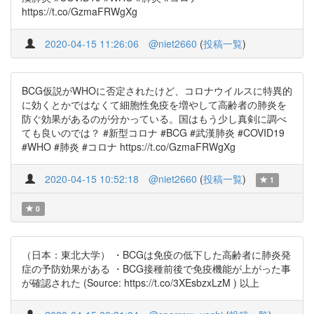
https://t.co/GzmaFRWgXg
2020-04-15 11:26:06
@niet2660
(
投稿一覧
)
BCG仮説がWHOに否定されたけど、コロナウイルスに特異的
に効くとかではなくて細胞性免疫を増やして高齢者の肺炎を
防ぐ効果があるのが分かっている。国はもう少し真剣に調べ
ても良いのでは？ #新型コロナ #BCG #武漢肺炎 #COVID19
#WHO #肺炎 #コロナ https://t.co/GzmaFRWgXg
2020-04-15 10:52:18
@niet2660
(
投稿一覧
)
1
0
（日本：東北大学） ・BCGは免疫の低下した高齢者に肺炎発
症の予防効果がある ・BCG接種前後で免疫機能が上がった事
が確認された (Source: https://t.co/3XEsbzxLzM ) 以上