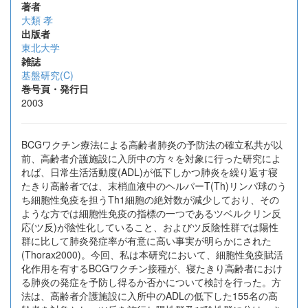
著者
大類 孝
出版者
東北大学
雑誌
基盤研究(C)
巻号頁・発行日
2003
BCGワクチン療法による高齢者肺炎の予防法の確立私共が以
前、高齢者介護施設に入所中の方々を対象に行った研究によ
れば、日常生活活動度(ADL)が低下しかつ肺炎を繰り返す寝
たきり高齢者では、末梢血液中のヘルパーT(Th)リンパ球のう
ち細胞性免疫を担うTh1細胞の絶対数が減少しており、その
ような方では細胞性免疫の指標の一つであるツベルクリン反
応(ツ反)が陰性化していること、およびツ反陰性群では陽性
群に比して肺炎発症率が有意に高い事実が明らかにされた
(Thorax2000)。今回、私は本研究において、細胞性免疫賦活
化作用を有するBCGワクチン接種が、寝たきり高齢者におけ
る肺炎の発症を予防し得るか否かについて検討を行った。方
法は、高齢者介護施設に入所中のADLの低下した155名の高