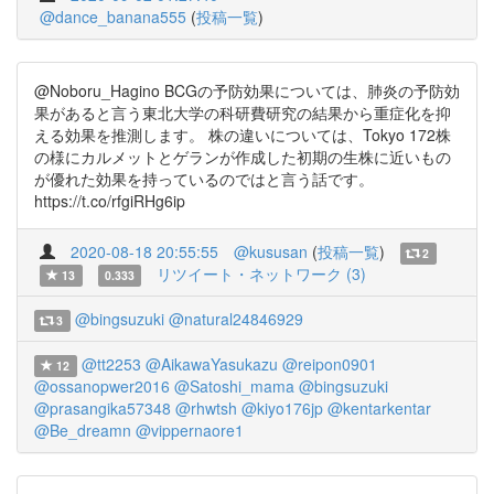
@dance_banana555
(
投稿一覧
)
@Noboru_Hagino BCGの予防効果については、肺炎の予防効
果があると言う東北大学の科研費研究の結果から重症化を抑
える効果を推測します。 株の違いについては、Tokyo 172株
の様にカルメットとゲランが作成した初期の生株に近いもの
が優れた効果を持っているのではと言う話です。
https://t.co/rfgiRHg6ip
2020-08-18 20:55:55
@kususan
(
投稿一覧
)
2
リツイート・ネットワーク (3)
13
0.333
@bingsuzuki
@natural24846929
3
@tt2253
@AikawaYasukazu
@reipon0901
12
@ossanopwer2016
@Satoshi_mama
@bingsuzuki
@prasangika57348
@rhwtsh
@kiyo176jp
@kentarkentar
@Be_dreamn
@vippernaore1