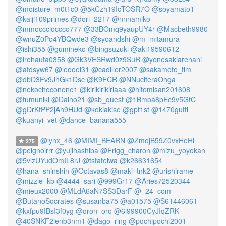
@moisture_m0t1c0
@5kCzh19IcTOSR7O
@soyamato1
@kaiji109primes
@dori_2217
@nnnamiko
@mmocccioccco777
@33BOmq9yaupUY4r
@Macbeth9980
@wnuZ0Po4YBQwde3
@syoandshi
@m_mitamura
@ishi355
@gumineko
@bingsuzuki
@aki19590612
@irohauta0358
@Gk3VESRwd0z9SuR
@yonesakiarenani
@afdsyw67
@leooel31
@cadiller2007
@sakamoto_tim
@dbD3Fv9JhGk1Dsc
@K9FCR
@NNuciferaOhga
@nekochoconene1
@kirikirikiriaaa
@hitomisan201608
@fumuniki
@Daino21
@sb_quest
@1Bmoa8pEc9v5GtC
@gDrKfPP2jAh9HUd
@kokiakise
@gpt1st
@1470gutti
@kuanyi_vet
@dance_banana555
@lynx_46
@MIMI_BEARN
@ZmojB59Z0vxHeHi
275
@peignoirrr
@yujihashiba
@Frigg_charon
@mizu_yoyokan
@5vlzUYudOmIL8rJ
@tstateiwa
@k26631654
@hana_shinshin
@Octavas8
@maki_tnk2
@urishirame
@mizzle_kb
@4444_sari
@999Gr17
@Aries72520344
@mieux2000
@MLdA6aN7SS3DarF
@_24_com
@ButanoSocrates
@susanba75
@a01575
@S61446061
@kxfpu9IBsI3f0yg
@oron_oro
@6i99900CyJIqZRK
@40SNKF2ienb3nm1
@dago_ring
@pochipochi2001