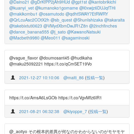
@Daino21
@gDrKfPP2jAh9HUd
@gpt1st
@kantobrikichi
@kuanyi_vet
@kumanoko1gomame
@l0xwjz6DUJqfTHi
@makikombu1
@osamutodo
@qdhtSWAY7EtRWRY
@QrLcuAsc2COtX2h
@sb_quest
@ShunIshizaka
@takaraita
@takebixtuti0623
@VMydXbmDwJR1Z8n
@2inchfinches
@dance_banana555
@j_sato
@KawanoNatsuki
@Macbeth9980
@Meo011
@sagaminoski
@vague_flavor @doumosant45 @hudikaha
@maku25092221 https://t.co/qCmSET19Vo
2021-12-27 10:10:06
@maiti_86
(
投稿一覧
)
https://t.co/AmsA6LsGOb https://t.co/VgvMfz6IR1
2021-08-21 06:32:38
@kiyoppe_7
(
投稿一覧
)
@_aoityo その根本的差異が何なのかわからないのがモヤモヤ