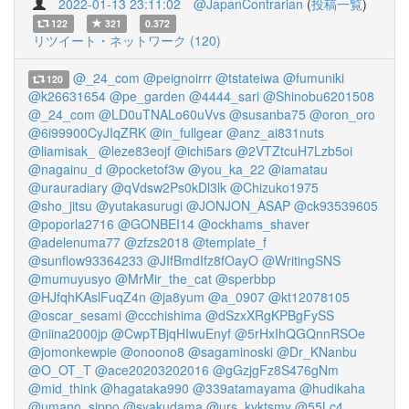
2022-01-13 23:11:02
@JapanContrarian
(
投稿一覧
)
122
321
0.372
リツイート・ネットワーク (120)
@_24_com
@peignoirrr
@tstateiwa
@fumuniki
120
@k26631654
@pe_garden
@4444_sari
@Shinobu6201508
@_24_com
@LD0uTNALo60uVvs
@susanba75
@oron_oro
@6i99900CyJIqZRK
@in_fullgear
@anz_ai831nuts
@liamisak_
@leze83eojf
@ichi5ars
@2VTZtcuH7Lzb5oi
@nagainu_d
@pocketof3w
@you_ka_22
@iamatau
@urauradiary
@qVdsw2Ps0kDl3lk
@Chizuko1975
@sho_jitsu
@yutakasurugi
@JONJON_ASAP
@ck93539605
@poporla2716
@GONBEI14
@ockhams_shaver
@adelenuma77
@zfzs2018
@template_f
@sunflow93364233
@JIfBmdIfz8fOayO
@WritingSNS
@mumuyusyo
@MrMir_the_cat
@sperbbp
@HJfqhKAslFuqZ4n
@ja8yum
@a_0907
@kt12078105
@oscar_sesami
@ccchishima
@dSzxXRgKPBgFySS
@niina2000jp
@CwpTBjqHIwuEnyf
@5rHxIhQGQnnRSOe
@jomonkewpie
@onoono8
@sagaminoski
@Dr_KNanbu
@O_OT_T
@ace20203202016
@gGzjgFz8S476gNm
@mid_think
@hagataka990
@339atamayama
@hudikaha
@umano_sippo
@syakudama
@urs_kyktsmy
@55Lc4