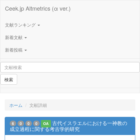
Ceek.jp Altmetrics (α ver.)
文献ランキング
新着文献
新着投稿
検索
ホーム
文献詳細
古代イスラエルにおける一神教の
6
0
0
0
OA
成立過程に関する考古学的研究