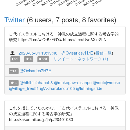
2011-06-05
2011-04-18
2011-05-06
2011-05-24
2011-06-11
2011-04-24
2011-05-12
2011-05-30
2011-04-30
2011-05-18
Twitter
(6 users, 7 posts, 8 favorites)
古代イスラエルにおける一神教の成立過程に関する考古学的
研究 https://t.co/wiQr5zFGY4 https://t.co/Uvq3Xxr2LN
2023-05-04 19:19:48
@Ovisaries7H7E
(
投稿一覧
)
リツイート・ネットワーク (1)
1
9
0.000
@Ovisaries7H7E
1
@hihihihiahahah3
@mukogawa_sanpo
@motojwmoko
6
@village_tree51
@Akiharukeiou105
@letthingsride
これを指していたのかな。「古代イスラエルにおける一神教
の成立過程に関する考古学的研究」
http://kaken.nii.ac.jp/ja/p/20401033