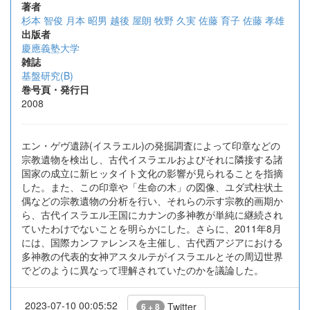
著者
杉本 智俊
月本 昭男
越後 屋朗
牧野 久実
佐藤 育子
佐藤 孝雄
出版者
慶應義塾大学
雑誌
基盤研究(B)
巻号頁・発行日
2008
エン・ゲヴ遺跡(イスラエル)の発掘調査によって印章などの
宗教遺物を検出し、古代イスラエルおよびそれに隣接する諸
国家の成立に新ヒッタイト文化の影響が見られることを指摘
した。また、この印章や「生命の木」の図像、ユダ式柱状土
偶などの宗教遺物の分析を行い、それらの示す宗教的画期か
ら、古代イスラエル王国にカナンの多神教が単純に継続され
ていたわけでないことを明らかにした。さらに、2011年8月
には、国際カンファレンスを主催し、古代西アジアにおける
多神教の代表的女神アスタルテがイスラエルとその周辺世界
でどのように異なって理解されていたのかを議論した。
2023-07-10 00:05:52
Twitter
6 + 8