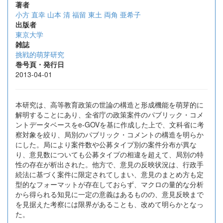
著者
小方 直幸
山本 清
福留 東土
両角 亜希子
出版者
東京大学
雑誌
挑戦的萌芽研究
巻号頁・発行日
2013-04-01
本研究は、高等教育政策の世論の構造と形成機能を萌芽的に
解明することにあり、全省庁の政策案件のパブリック・コメ
ントデータベースをe-GOVを基に作成した上で、文科省に考
察対象を絞り、局別のパブリック・コメントの構造を明らか
にした。局により案件数や公募タイプ別の案件分布が異な
り、意見数についても公募タイプの相違を超えて、局別の特
性の存在が析出された。他方で、意見の反映状況は、行政手
続法に基づく案件に限定されてしまい、意見のまとめ方も定
型的なフォーマットが存在しておらず、マクロの量的な分析
から得られる知見に一定の意義はあるものの、意見反映まで
を見据えた考察には限界があることも、改めて明らかとなっ
た。