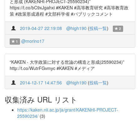
と形成 (KAKENHI-PROJECT-25590234)”
https://t.co/bC9xJgahxi #KAKEN #高等教育研究 #高等教育政
策 #政策形成過程 #文部科学省 #パブリックコメント
2019-04-27 22:19:08
@high190
(
投稿一覧
)
2
@morino17
1
“KAKEN - 大学政策に対する世論の構造と形成(25590234)”
http://t.co/WutrFGvmyc #KAKEN #メディア
2014-12-17 14:47:56
@high190
(
投稿一覧
)
収集済み URL リスト
https://kaken.nii.ac.jp/ja/grant/KAKENHI-PROJECT-
25590234/
(3)