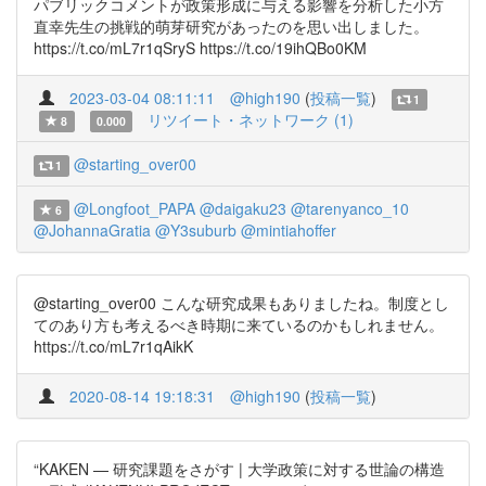
パブリックコメントが政策形成に与える影響を分析した小方
直幸先生の挑戦的萌芽研究があったのを思い出しました。
https://t.co/mL7r1qSryS https://t.co/19ihQBo0KM
2023-03-04 08:11:11
@high190
(
投稿一覧
)
1
リツイート・ネットワーク (1)
8
0.000
@starting_over00
1
@Longfoot_PAPA
@daigaku23
@tarenyanco_10
6
@JohannaGratia
@Y3suburb
@mintiahoffer
@starting_over00 こんな研究成果もありましたね。制度とし
てのあり方も考えるべき時期に来ているのかもしれません。
https://t.co/mL7r1qAikK
2020-08-14 19:18:31
@high190
(
投稿一覧
)
“KAKEN — 研究課題をさがす | 大学政策に対する世論の構造