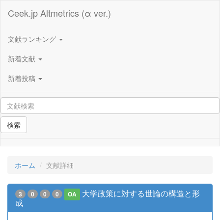
Ceek.jp Altmetrics (α ver.)
文献ランキング
新着文献
新着投稿
検索
ホーム
文献詳細
大学政策に対する世論の構造と形
3
0
0
0
OA
成